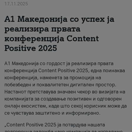
17.11.2025
За нас
А1 Македонија со успех ја
#ПодобарОнлајн
реализира првата
конференција Content
Positive 2025
А1 Македонија со гордост ја реализира првата
конференција Content Positive 2025, една поинаква
конференција, наменета за промоција на
побезбеден и поквалитетен дигитален простор.
Настанот претставува значаен чекор во визијата на
компанијата за создавање позитивен и одговорен
онлајн екосистем, каде што секој корисник може да
се чувствува заштитено и информирано.
„Content Positive 2025 ја потврдува нашата
долгорочна заложба како компанија да изградиме