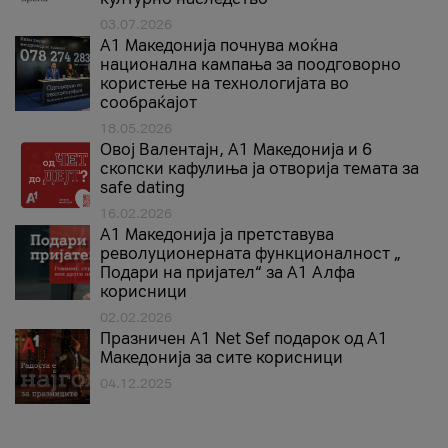
03.07.2026
A1 Македонија почнува моќна
национална кампања за поодговорно
користење на технологијата во
сообраќајот
18.05.2026
Овој Валентајн, A1 Македонија и 6
скопски кафулиња ја отворија темата за
safe dating
16.02.2026
А1 Македонија ја претставува
револуционерната функционалност „
Подари на пријател“ за А1 Алфа
корисници
02.02.2026
Празничен A1 Net Sеf подарок од А1
Македонија за сите корисници
04.12.2025