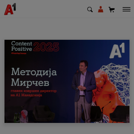
МК
EN
SQ
Приватни
Деловни
Поддршка
Надополни кредит
Плати сметка