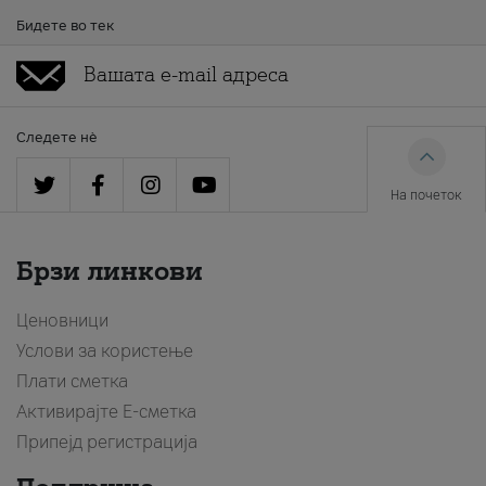
Бидете во тек
Следете нè
На почеток
Брзи линкови
Ценовници
Услови за користење
Плати сметка
Активирајте Е-сметка
Припејд регистрација