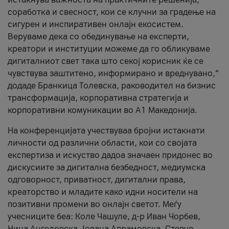
соработка и свесност, кои се клучни за градење на
сигурен и инспиративен онлајн екосистем.
Веруваме дека со обединување на експерти,
креатори и институции можеме да го обликуваме
дигиталниот свет така што секој корисник ќе се
чувствува заштитено, информирано и вреднувано,“
додаде Бранкица Толевска, раководител на бизнис
трансформација, корпоративна стратегија и
корпоративни комуникации во А1 Македонија.
На конференцијата учествуваа бројни истакнати
личности од различни области, кои со својата
експертиза и искуство дадоа значаен придонес во
дискусиите за дигитална безбедност, медиумска
одговорност, приватност, дигитални права,
креаторство и младите како идни носители на
позитивни промени во онлајн светот. Меѓу
учесниците беа: Коле Чашуле, д-р Иван Чорбев,
Нина Ангеловска, Јована Аврамовска, Стевчо