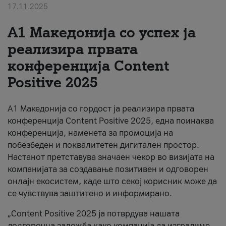
17.11.2025
За нас
А1 Македонија со успех ја
#ПодобарОнлајн
реализира првата
конференција Content
Positive 2025
А1 Македонија со гордост ја реализира првата
конференција Content Positive 2025, една поинаква
конференција, наменета за промоција на
побезбеден и поквалитетен дигитален простор.
Настанот претставува значаен чекор во визијата на
компанијата за создавање позитивен и одговорен
онлајн екосистем, каде што секој корисник може да
се чувствува заштитено и информирано.
„Content Positive 2025 ја потврдува нашата
долгорочна заложба како компанија да изградиме