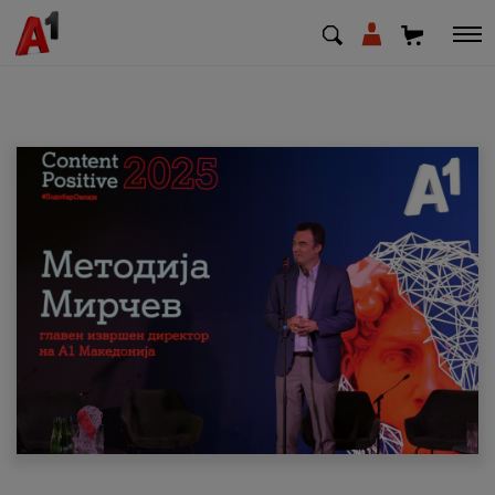
МК
EN
SQ
Приватни
Деловни
Поддршка
Надополни кредит
Плати сметка