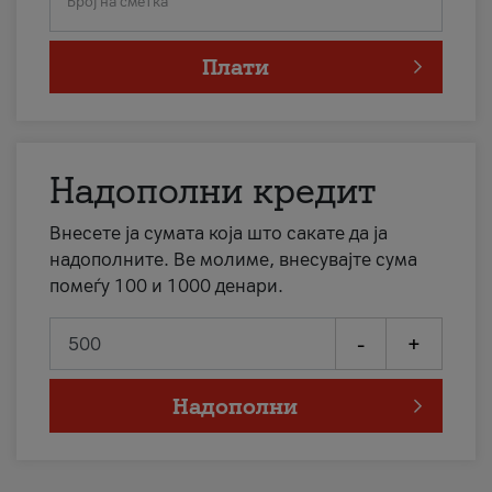
Број на сметка
Плати
Надополни кредит
Внесете ја сумата која што сакате да ја
надополните. Ве молиме, внесувајте сума
помеѓу 100 и 1000 денари.
-
+
Надополни