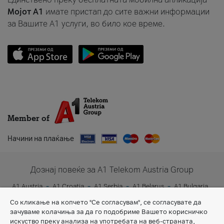
Мојот A1
имате пристап до сите важни информации
за Вашите A1 услуги, во било кое време.
Member of
Начини на плаќање
Дознај повеќе за A1 Telekom Austria Group
A1 Austria
A1 Croatia
A1 Serbia
A1 Belarus
A1 Bulgaria
A1 Slovenia
A1 Digital
Со кликање на копчето "Се согласувам", се согласувате да
зачуваме колачиња за да го подобриме Вашето корисничко
искуство преку анализа на употребата на веб-страната,