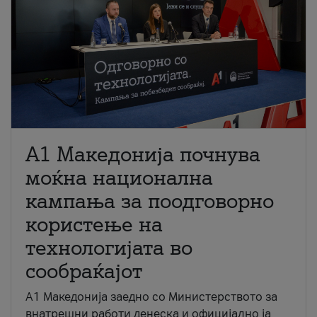
A1 Македонија почнува
моќна национална
кампања за поодговорно
користење на
технологијата во
сообраќајот
A1 Македонија заедно со Министерството за
внатрешни работи денеска и официјално ја