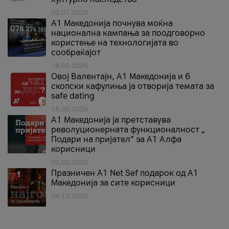
03.07.2026
A1 Македонија почнува моќна
национална кампања за поодговорно
користење на технологијата во
сообраќајот
18.05.2026
Овој Валентајн, A1 Македонија и 6
скопски кафулиња ја отворија темата за
safe dating
16.02.2026
А1 Македонија ја претставува
револуционерната функционалност „
Подари на пријател“ за А1 Алфа
корисници
02.02.2026
Празничен A1 Net Sеf подарок од А1
Македонија за сите корисници
04.12.2025