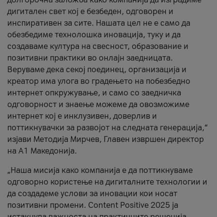
дигитален свет кој е безбеден, одговорен и
инспиративен за сите. Нашата цел не е само да
обезбедиме технолошка иновација, туку и да
создаваме култура на свесност, образование и
позитивни практики во онлајн заедницата.
Веруваме дека секој поединец, организација и
креатор има улога во градењето на побезбедно
интернет опкружување, и само со заедничка
одговорност и знаење можеме да овозможиме
интернет кој е инклузивен, доверлив и
поттикнувачки за развојот на следната генерација,“
изјави Методија Мирчев, Главен извршен директор
на А1 Македонија.
„Наша мисија како компанија е да поттикнуваме
одговорно користење на дигиталните технологии и
да создадеме услови за иновации кои носат
позитивни промени. Content Positive 2025 ја
истакнува важноста на практичните решенија,