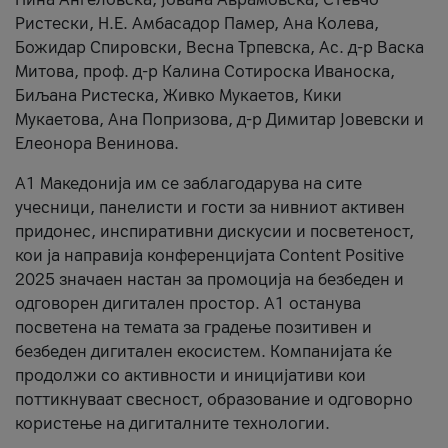
Ристески, Н.Е. Амбасадор Памер, Ана Колева,
Божидар Спировски, Весна Трпевска, Ас. д-р Васка
Митова, проф. д-р Калина Сотироска Иваноска,
Биљана Ристеска, Живко Мукаетов, Кики
Мукаетова, Ана Попризова, д-р Димитар Јовевски и
Елеонора Венинова.
А1 Македонија им се заблагодарува на сите
учесници, панелисти и гости за нивниот активен
придонес, инспиративни дискусии и посветеност,
кои ја направија конференцијата Content Positive
2025 значаен настан за промоција на безбеден и
одговорен дигитален простор. А1 останува
посветена на темата за градење позитивен и
безбеден дигитален екосистем. Компанијата ќе
продолжи со активности и иницијативи кои
поттикнуваат свесност, образование и одговорно
користење на дигиталните технологии.