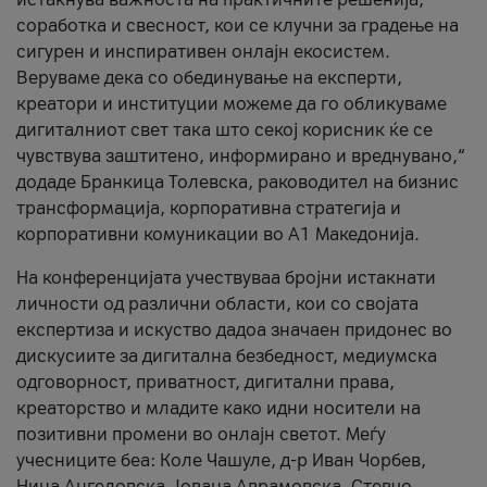
соработка и свесност, кои се клучни за градење на
сигурен и инспиративен онлајн екосистем.
Веруваме дека со обединување на експерти,
креатори и институции можеме да го обликуваме
дигиталниот свет така што секој корисник ќе се
чувствува заштитено, информирано и вреднувано,“
додаде Бранкица Толевска, раководител на бизнис
трансформација, корпоративна стратегија и
корпоративни комуникации во А1 Македонија.
На конференцијата учествуваа бројни истакнати
личности од различни области, кои со својата
експертиза и искуство дадоа значаен придонес во
дискусиите за дигитална безбедност, медиумска
одговорност, приватност, дигитални права,
креаторство и младите како идни носители на
позитивни промени во онлајн светот. Меѓу
учесниците беа: Коле Чашуле, д-р Иван Чорбев,
Нина Ангеловска, Јована Аврамовска, Стевчо