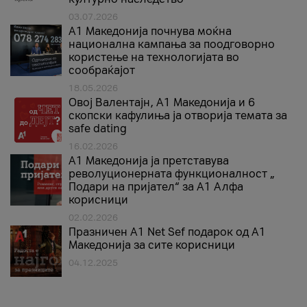
03.07.2026
A1 Македонија почнува моќна
национална кампања за поодговорно
користење на технологијата во
сообраќајот
18.05.2026
Овој Валентајн, A1 Македонија и 6
скопски кафулиња ја отворија темата за
safe dating
16.02.2026
А1 Македонија ја претставува
револуционерната функционалност „
Подари на пријател“ за А1 Алфа
корисници
02.02.2026
Празничен A1 Net Sеf подарок од А1
Македонија за сите корисници
04.12.2025