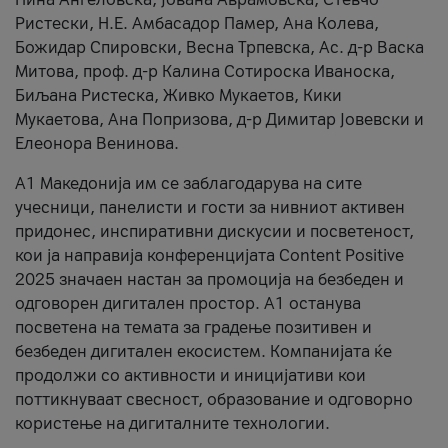
Ристески, Н.Е. Амбасадор Памер, Ана Колева,
Божидар Спировски, Весна Трпевска, Ас. д-р Васка
Митова, проф. д-р Калина Сотироска Иваноска,
Биљана Ристеска, Живко Мукаетов, Кики
Мукаетова, Ана Попризова, д-р Димитар Јовевски и
Елеонора Венинова.
А1 Македонија им се заблагодарува на сите
учесници, панелисти и гости за нивниот активен
придонес, инспиративни дискусии и посветеност,
кои ја направија конференцијата Content Positive
2025 значаен настан за промоција на безбеден и
одговорен дигитален простор. А1 останува
посветена на темата за градење позитивен и
безбеден дигитален екосистем. Компанијата ќе
продолжи со активности и иницијативи кои
поттикнуваат свесност, образование и одговорно
користење на дигиталните технологии.