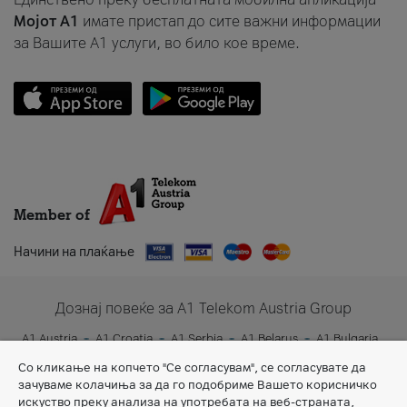
Мојот A1
имате пристап до сите важни информации
за Вашите A1 услуги, во било кое време.
Member of
Начини на плаќање
Дознај повеќе за A1 Telekom Austria Group
A1 Austria
A1 Croatia
A1 Serbia
A1 Belarus
A1 Bulgaria
A1 Slovenia
A1 Digital
Со кликање на копчето "Се согласувам", се согласувате да
зачуваме колачиња за да го подобриме Вашето корисничко
искуство преку анализа на употребата на веб-страната,