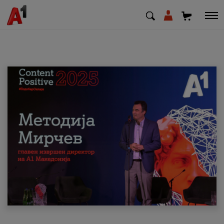
МК
EN
SQ
Приватни
Деловни
Поддршка
Надополни кредит
Плати сметка