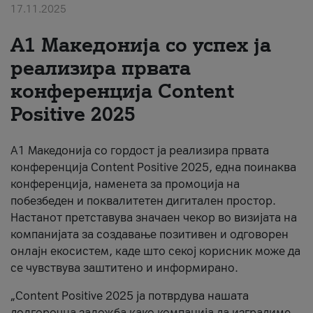
17.11.2025
За нас
А1 Македонија со успех ја
#ПодобарОнлајн
реализира првата
конференција Content
Positive 2025
А1 Македонија со гордост ја реализира првата
конференција Content Positive 2025, една поинаква
конференција, наменета за промоција на
побезбеден и поквалитетен дигитален простор.
Настанот претставува значаен чекор во визијата на
компанијата за создавање позитивен и одговорен
онлајн екосистем, каде што секој корисник може да
се чувствува заштитено и информирано.
„Content Positive 2025 ја потврдува нашата
долгорочна заложба како компанија да изградиме