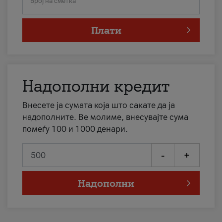
Број на сметка
Плати
Надополни кредит
Внесете ја сумата која што сакате да ја
надополните. Ве молиме, внесувајте сума
помеѓу 100 и 1000 денари.
-
+
Надополни