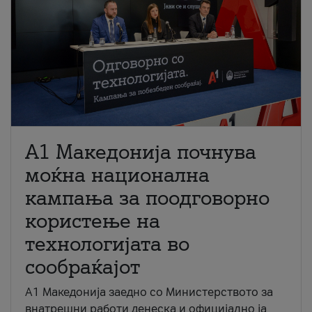
A1 Македонија почнува
моќна национална
кампања за поодговорно
користење на
технологијата во
сообраќајот
A1 Македонија заедно со Министерството за
внатрешни работи денеска и официјално ја