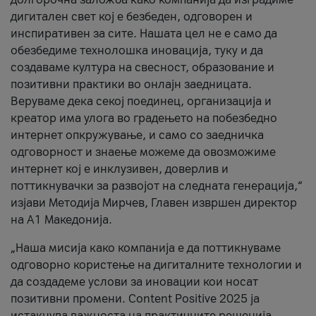
дигитален свет кој е безбеден, одговорен и
инспиративен за сите. Нашата цел не е само да
обезбедиме технолошка иновација, туку и да
создаваме култура на свесност, образование и
позитивни практики во онлајн заедницата.
Веруваме дека секој поединец, организација и
креатор има улога во градењето на побезбедно
интернет опкружување, и само со заедничка
одговорност и знаење можеме да овозможиме
интернет кој е инклузивен, доверлив и
поттикнувачки за развојот на следната генерација,“
изјави Методија Мирчев, Главен извршен директор
на А1 Македонија.
„Наша мисија како компанија е да поттикнуваме
одговорно користење на дигиталните технологии и
да создадеме услови за иновации кои носат
позитивни промени. Content Positive 2025 ја
истакнува важноста на практичните решенија,