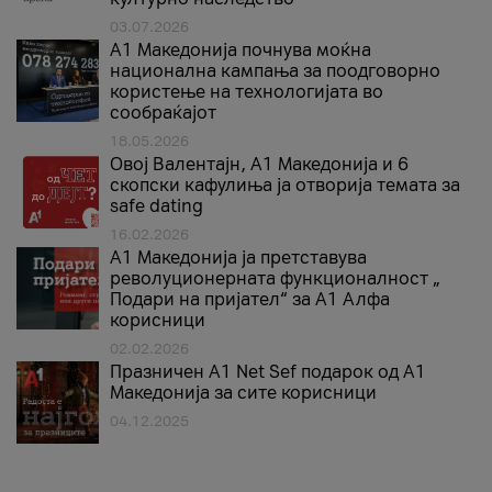
03.07.2026
A1 Македонија почнува моќна
национална кампања за поодговорно
користење на технологијата во
сообраќајот
18.05.2026
Овој Валентајн, A1 Македонија и 6
скопски кафулиња ја отворија темата за
safe dating
16.02.2026
А1 Македонија ја претставува
револуционерната функционалност „
Подари на пријател“ за А1 Алфа
корисници
02.02.2026
Празничен A1 Net Sеf подарок од А1
Македонија за сите корисници
04.12.2025