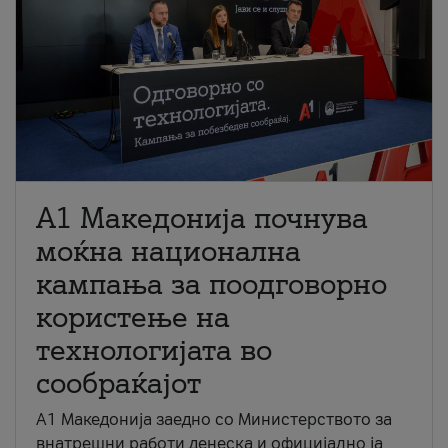
A1 Македонија почнува
моќна национална
кампања за поодговорно
користење на
технологијата во
сообраќајот
A1 Македонија заедно со Министерството за
внатрешни работи денеска и официјално ја