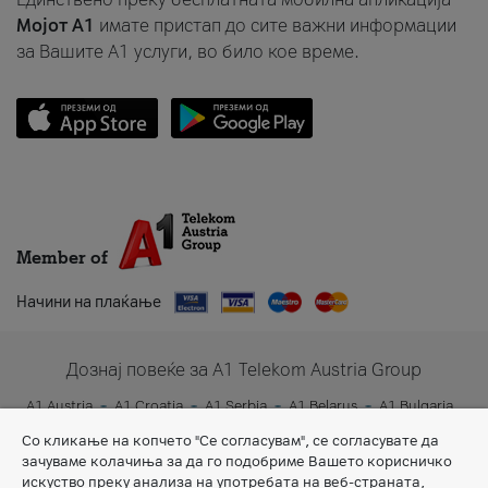
Мојот A1
имате пристап до сите важни информации
за Вашите A1 услуги, во било кое време.
Member of
Начини на плаќање
Дознај повеќе за A1 Telekom Austria Group
A1 Austria
A1 Croatia
A1 Serbia
A1 Belarus
A1 Bulgaria
A1 Slovenia
A1 Digital
Со кликање на копчето "Се согласувам", се согласувате да
зачуваме колачиња за да го подобриме Вашето корисничко
искуство преку анализа на употребата на веб-страната,