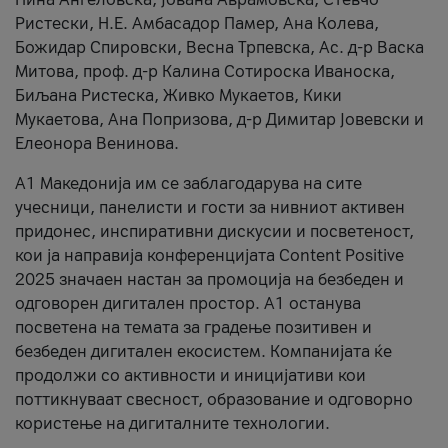
Ристески, Н.Е. Амбасадор Памер, Ана Колева,
Божидар Спировски, Весна Трпевска, Ас. д-р Васка
Митова, проф. д-р Калина Сотироска Иваноска,
Биљана Ристеска, Живко Мукаетов, Кики
Мукаетова, Ана Попризова, д-р Димитар Јовевски и
Елеонора Венинова.
А1 Македонија им се заблагодарува на сите
учесници, панелисти и гости за нивниот активен
придонес, инспиративни дискусии и посветеност,
кои ја направија конференцијата Content Positive
2025 значаен настан за промоција на безбеден и
одговорен дигитален простор. А1 останува
посветена на темата за градење позитивен и
безбеден дигитален екосистем. Компанијата ќе
продолжи со активности и иницијативи кои
поттикнуваат свесност, образование и одговорно
користење на дигиталните технологии.