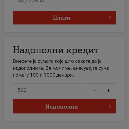
Број на сметка
Плати
Надополни кредит
Внесете ја сумата која што сакате да ја
надополните. Ве молиме, внесувајте сума
помеѓу 100 и 1000 денари.
-
+
Надополни