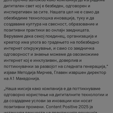
дигитален свет кој е безбеден, одговорен и
инспиративен за сите. Нашата цел не е само да
обезбедиме технолошка иновација, туку и да
создаваме култура на свесност, образование и
позитивни практики во онлајн заедницата.
Веруваме дека секој поединец, организација и
креатор има улога во градењето на побезбедно
интернет опкружување, и само со заедничка
одговорност и знаење можеме да овозможиме
интернет кој е инклузивен, доверлив и
поттикнувачки за развојот на следната генерација,“
изјави Методија Мирчев, Главен извршен директор
на А1 Македонија.
„Наша мисија како компанија е да поттикнуваме
одговорно користење на дигиталните технологии и
да создадеме услови за иновации кои носат
позитивни промени. Content Positive 2025 ја
истакнува важноста на практичните решенија,