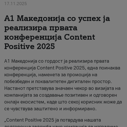
17.11.2025
За нас
А1 Македонија со успех ја
#ПодобарОнлајн
реализира првата
конференција Content
Positive 2025
А1 Македонија со гордост ја реализира првата
конференција Content Positive 2025, една поинаква
конференција, наменета за промоција на
побезбеден и поквалитетен дигитален простор.
Настанот претставува значаен чекор во визијата на
компанијата за создавање позитивен и одговорен
онлајн екосистем, каде што секој корисник може да
се чувствува заштитено и информирано.
„Content Positive 2025 ја потврдува нашата
долгорочна заложба како компанија да изградиме