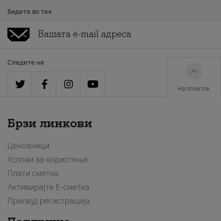
Бидете во тек
Следете нè
На почеток
Брзи линкови
Ценовници
Услови за користење
Плати сметка
Активирајте Е-сметка
Припејд регистрација