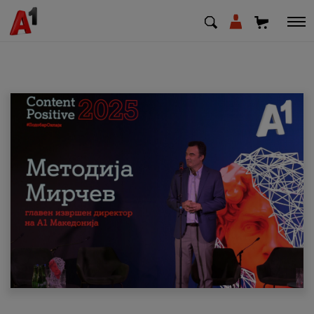
МК
EN
SQ
Приватни
Деловни
Поддршка
Надополни кредит
Плати сметка