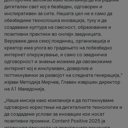
дигитален свет кој е безбеден, одговорен и
инспиративен за сите. Нашата цел не е само да
обезбедиме технолошка иновација, туку и да
создаваме култура на свесност, образование и
позитивни практики во онлајн заедницата.
Веруваме дека секој поединец, организација и
креатор има улога во градењето на побезбедно
интернет опкружување, и само со заедничка
одговорност и знаење можеме да овозможиме
интернет кој е инклузивен, доверлив и
поттикнувачки за развојот на следната генерација,“
изјави Методија Мирчев, Главен извршен директор
на А1 Македонија.
„Наша мисија како компанија е да поттикнуваме
одговорно користење на дигиталните технологии и
да создадеме услови за иновации кои носат
позитивни промени. Content Positive 2025 ја
истакнува важноста на практичните решенија,