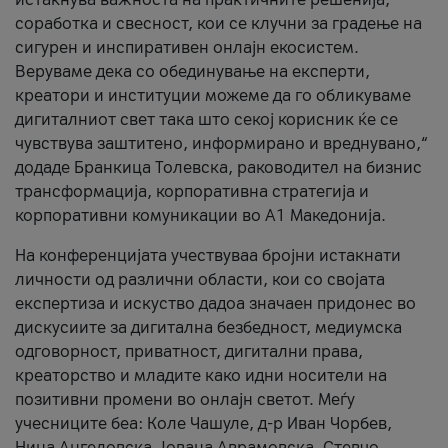
соработка и свесност, кои се клучни за градење на
сигурен и инспиративен онлајн екосистем.
Веруваме дека со обединување на експерти,
креатори и институции можеме да го обликуваме
дигиталниот свет така што секој корисник ќе се
чувствува заштитено, информирано и вреднувано,“
додаде Бранкица Толевска, раководител на бизнис
трансформација, корпоративна стратегија и
корпоративни комуникации во А1 Македонија.
На конференцијата учествуваа бројни истакнати
личности од различни области, кои со својата
експертиза и искуство дадоа значаен придонес во
дискусиите за дигитална безбедност, медиумска
одговорност, приватност, дигитални права,
креаторство и младите како идни носители на
позитивни промени во онлајн светот. Меѓу
учесниците беа: Коле Чашуле, д-р Иван Чорбев,
Нина Ангеловска, Јована Аврамовска, Стевчо