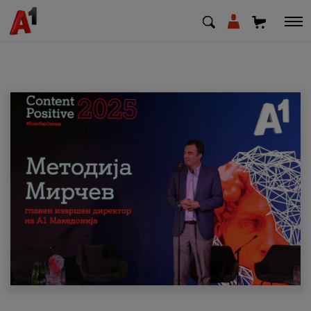
МК
EN
SQ
Приватни
Деловни
Поддршка
Надополни кредит
Плати сметка