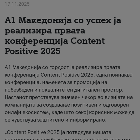
17.11.2025
За нас
А1 Македонија со успех ја
#ПодобарОнлајн
реализира првата
конференција Content
Positive 2025
А1 Македонија со гордост ја реализира првата
конференција Content Positive 2025, една поинаква
конференција, наменета за промоција на
побезбеден и поквалитетен дигитален простор.
Настанот претставува значаен чекор во визијата на
компанијата за создавање позитивен и одговорен
онлајн екосистем, каде што секој корисник може да
се чувствува заштитено и информирано.
„Content Positive 2025 ја потврдува нашата
долгорочна заложба како компанија да изградиме