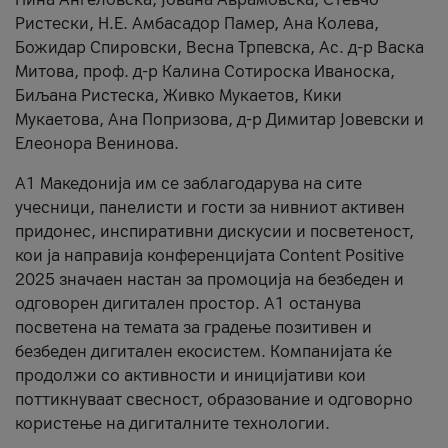
Ристески, Н.Е. Амбасадор Памер, Ана Колева,
Божидар Спировски, Весна Трпевска, Ас. д-р Васка
Митова, проф. д-р Калина Сотироска Иваноска,
Биљана Ристеска, Живко Мукаетов, Кики
Мукаетова, Ана Попризова, д-р Димитар Јовевски и
Елеонора Венинова.
А1 Македонија им се заблагодарува на сите
учесници, панелисти и гости за нивниот активен
придонес, инспиративни дискусии и посветеност,
кои ја направија конференцијата Content Positive
2025 значаен настан за промоција на безбеден и
одговорен дигитален простор. А1 останува
посветена на темата за градење позитивен и
безбеден дигитален екосистем. Компанијата ќе
продолжи со активности и иницијативи кои
поттикнуваат свесност, образование и одговорно
користење на дигиталните технологии.