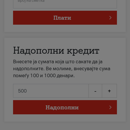
Број на сметка
Плати
Надополни кредит
Внесете ја сумата која што сакате да ја
надополните. Ве молиме, внесувајте сума
помеѓу 100 и 1000 денари.
-
+
Надополни