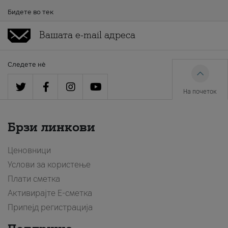
Бидете во тек
Следете нè
На почеток
Брзи линкови
Ценовници
Услови за користење
Плати сметка
Активирајте Е-сметка
Припејд регистрација