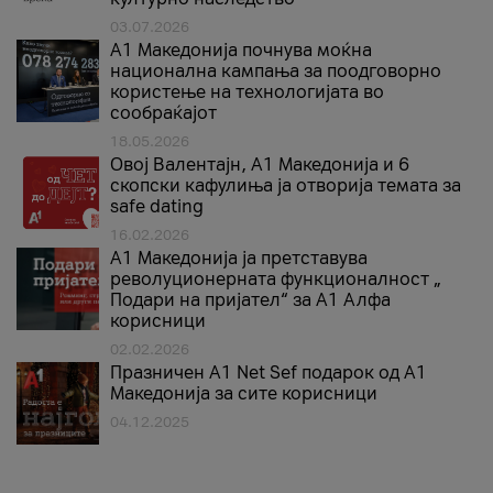
03.07.2026
A1 Македонија почнува моќна
национална кампања за поодговорно
користење на технологијата во
сообраќајот
18.05.2026
Овој Валентајн, A1 Македонија и 6
скопски кафулиња ја отворија темата за
safe dating
16.02.2026
А1 Македонија ја претставува
револуционерната функционалност „
Подари на пријател“ за А1 Алфа
корисници
02.02.2026
Празничен A1 Net Sеf подарок од А1
Македонија за сите корисници
04.12.2025