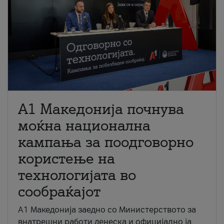
A1 Македонија почнува
моќна национална
кампања за поодговорно
користење на
технологијата во
сообраќајот
A1 Македонија заедно со Министерството за
внатрешни работи денеска и официјално ја