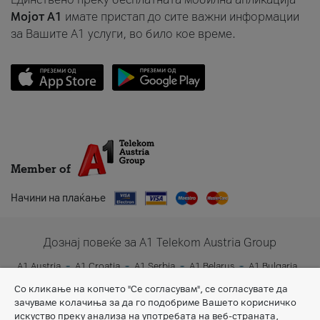
Мојот A1
имате пристап до сите важни информации
за Вашите A1 услуги, во било кое време.
Member of
Начини на плаќање
Дознај повеќе за A1 Telekom Austria Group
A1 Austria
A1 Croatia
A1 Serbia
A1 Belarus
A1 Bulgaria
A1 Slovenia
A1 Digital
Со кликање на копчето "Се согласувам", се согласувате да
зачуваме колачиња за да го подобриме Вашето корисничко
искуство преку анализа на употребата на веб-страната,