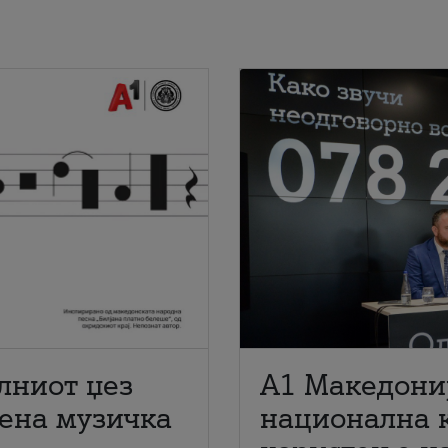
лниот џез
A1 Македони
мена музичка
национална 