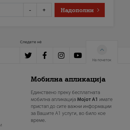
-
+
Надополни
Следете нè
На почеток
Мобилна апликација
Единствено преку бесплатната
мобилна апликација
Мојот A1
имате
пристап до сите важни информации
за Вашите A1 услуги, во било кое
време.
и