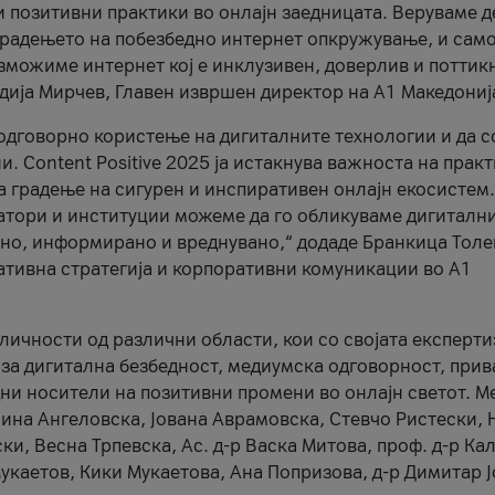
и позитивни практики во онлајн заедницата. Веруваме д
 градењето на побезбедно интернет опкружување, и само
зможиме интернет кој е инклузивен, доверлив и поттик
тодија Мирчев, Главен извршен директор на А1 Македониј
 одговорно користење на дигиталните технологии и да 
. Content Positive 2025 ја истакнува важноста на прак
за градење на сигурен и инспиративен онлајн екосистем.
атори и институции можеме да го обликуваме дигитални
тено, информирано и вреднувано,“ додаде Бранкица Толе
ативна стратегија и корпоративни комуникации во А1
личности од различни области, кои со својата експерти
 за дигитална безбедност, медиумска одговорност, прив
ни носители на позитивни промени во онлајн светот. М
Нина Ангеловска, Јована Аврамовска, Стевчо Ристески, Н
и, Весна Трпевска, Ас. д-р Васка Митова, проф. д-р Ка
каетов, Кики Мукаетова, Ана Попризова, д-р Димитар Ј