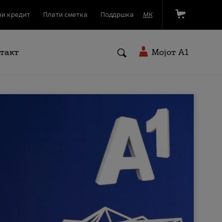
и кредит
Плати сметка
Поддршка
МК
такт
Мојот A1