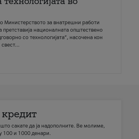
 технологијата во
со Министерството за внатрешни работи
ја претставија националната општествено
говорно со технологијата“, насочена кон
свест...
 кредит
а што сакате да ја надополните. Ве молиме,
у 100 и 1000 денари.