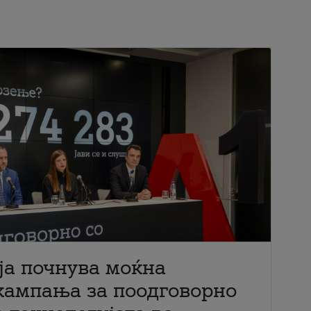
ја почнува моќна
кампања за поодговорно