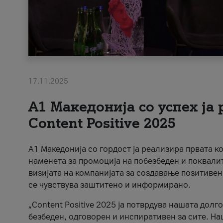
17.11.2025
А1 Македонија со успех ја
Content Positive 2025
А1 Македонија со гордост ја реализира првата к
наменета за промоција на побезбеден и поквали
визијата на компанијата за создавање позитивен
се чувствува заштитено и информирано.
„Content Positive 2025 ја потврдува нашата долг
безбеден, одговорен и инспиративен за сите. На