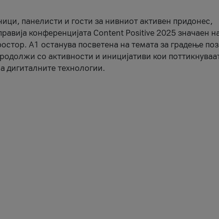
ници, панелисти и гости за нивниот активен придонес,
правија конференцијата Content Positive 2025 значаен н
остор. А1 останува посветена на темата за градење по
продолжи со активности и иницијативи кои поттикнуваа
а дигиталните технологии.