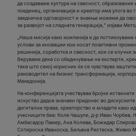
да создаваме култура на свесност, образование 
поединец, организација и креатор има улога во
заедничка одговорност и знаење можеме да ово
за развојот на следната генерација,“ изјави Ме
„Наша мисија како компанија е да поттикнуваме
услови за иновации кои носат позитивни промени
решенија, соработка и свесност, кои се клучни 
Веруваме дека со обединување на експерти, кре
така што секој корисник ќе се чувствува зашти
раководител на бизнис трансформација, корпор
Македонија.
На конференцијата учествуваа бројни истакнати 
искуство дадоа значаен придонес во дискусиите
дигитални права, креаторство и младите како ид
учесниците беа: Коле Чашуле, д-р Иван Чорбев, 
Амбасадор Памер, Ана Колева, Божидар Спировск
Сотироска Иваноска, Биљана Ристеска, Живко Му