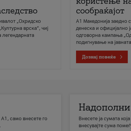
користење на
аследство
сообраќајот
ивалот „Охридско
A1 Македонија заедно 
„Културна врска“, чиј
денеска и официјално 
а легендарната
одговорна кампања „Од
подигнување на јавната 
Дознај повеќе
Надополни
 А1, само внесете го
Внесете ја сумата кој
.
внесувајте сума помеѓ