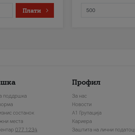
Плати
ршка
Профил
за поддршка
За нас
форма
Новости
изнис состанок
А1 Групација
жни места
Кариера
центар
077 1234
Заштита на лични податоц