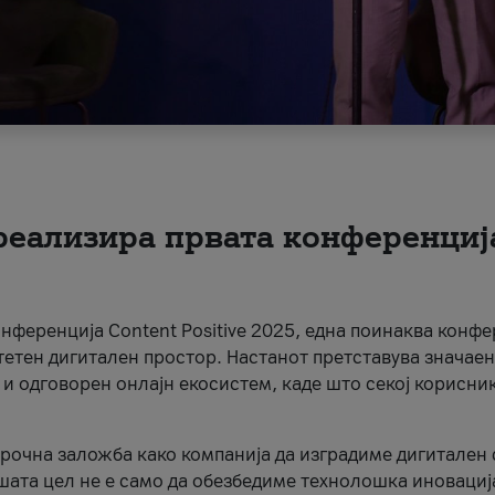
 реализира првата конференциј
онференција Content Positive 2025, една поинаква конфе
тетен дигитален простор. Настанот претставува значаен
 и одговорен онлајн екосистем, каде што секој корисни
орочна заложба како компанија да изградиме дигитален с
шата цел не е само да обезбедиме технолошка иновација