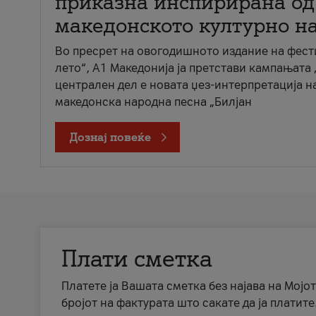
приказна инспирирана од
македонското културно н
Во пресрет на овогодишното издание на фест
лето“, А1 Македонија ја претстави кампањата 
централен дел е новата џез-интерпретација н
македонска народна песна „Билјан
Дознај повеќе
Плати сметка
Платете ја Вашата сметка без најава на Мојот
бројот на фактурата што сакате да ја платите