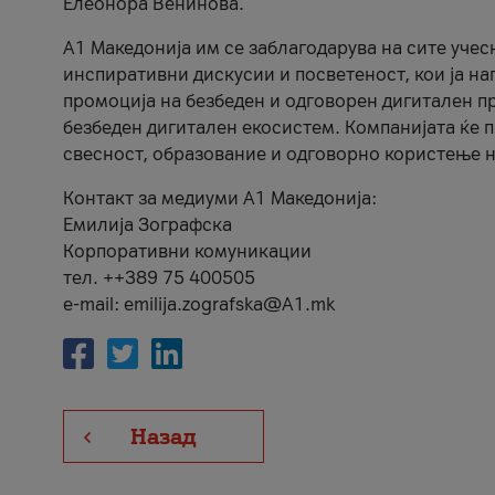
Елеонора Венинова.
А1 Македонија им се заблагодарува на сите учес
инспиративни дискусии и посветеност, кои ја на
промоција на безбеден и одговорен дигитален пр
безбеден дигитален екосистем. Компанијата ќе 
свесност, образование и одговорно користење н
Контакт за медиуми А1 Македонија:
Емилија Зографска
Корпоративни комуникации
тел. ++389 75 400505
e-mail: emilija.zografska@A1.mk
Назад