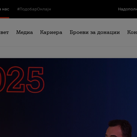
а нас
#ПодобарОнлајн
Надополн
свет
Медиа
Кариера
Броеви за донации
Кон