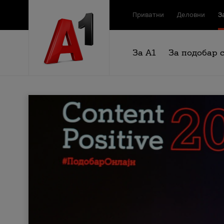
Приватни
Деловни
З
За А1
За подобар 