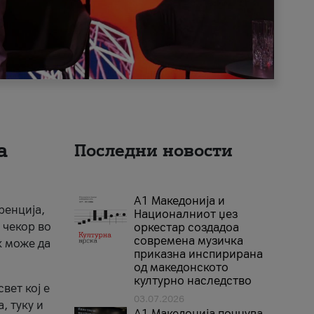
а
Последни новости
А1 Македонија и
ренција,
Националниот џез
 чекор во
оркестар создадоа
современа музичка
к може да
приказна инспирирана
од македонското
културно наследство
вет кој е
03.07.2026
, туку и
A1 Македонија почнува