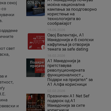
ека секој
моќна национална
 со
кампања за поодговорно
користење на
нувачки
технологијата во
а.
сообраќајот
18.05.2026
создадеме
Овој Валентајн, A1
тичните
Македонија и 6 скопски
кафулиња ја отворија
от свет
темата за safe dating
вска,
16.02.2026
А1 Македонија ја
претставува
револуционерната
функционалност „
за и
Подари на пријател“ за
атност,
А1 Алфа корисници
еѓу
02.02.2026
.Е.
Празничен A1 Net Sеf
лина
подарок од А1
Македонија за сите
овевски и
корисници