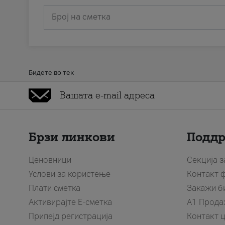
Број на сметка
Бидете во тек
Брзи линкови
Подд
Ценовници
Секција 
Услови за користење
Контакт 
Плати сметка
Закажи б
Активирајте Е-сметка
A1 Прода
Припејд регистрација
Контакт 