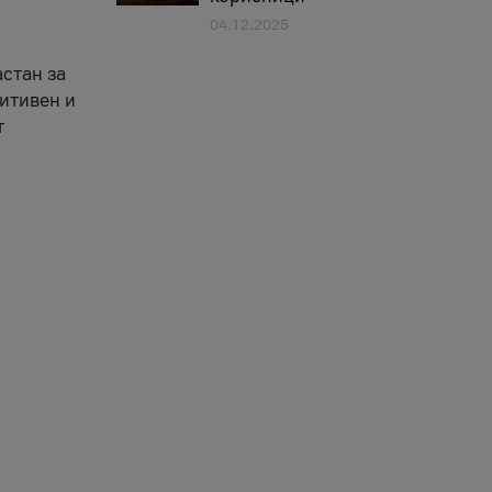
04.12.2025
астан за
зитивен и
т