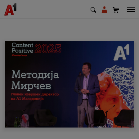
МК
EN
SQ
Приватни
Деловни
Поддршка
Надополни кредит
Плати сметка