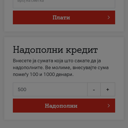
Број на сметка
Плати
Надополни кредит
Внесете ја сумата која што сакате да ја
надополните. Ве молиме, внесувајте сума
помеѓу 100 и 1000 денари.
-
+
Надополни