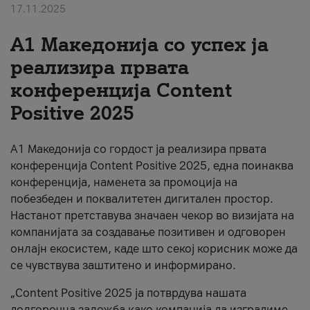
17.11.2025
За нас
А1 Македонија со успех ја
#ПодобарОнлајн
реализира првата
конференција Content
Positive 2025
А1 Македонија со гордост ја реализира првата
конференција Content Positive 2025, една поинаква
конференција, наменета за промоција на
побезбеден и поквалитетен дигитален простор.
Настанот претставува значаен чекор во визијата на
компанијата за создавање позитивен и одговорен
онлајн екосистем, каде што секој корисник може да
се чувствува заштитено и информирано.
„Content Positive 2025 ја потврдува нашата
долгорочна заложба како компанија да изградиме