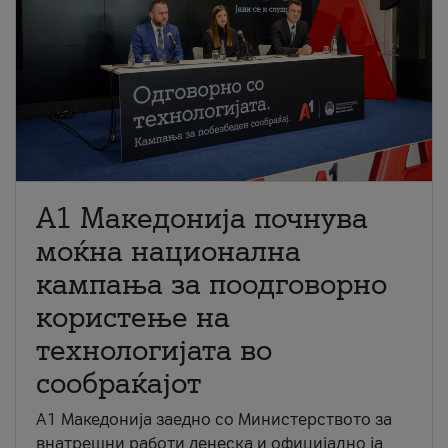
A1 Македонија почнува
моќна национална
кампања за поодговорно
користење на
технологијата во
сообраќајот
A1 Македонија заедно со Министерството за
внатрешни работи денеска и официјално ја