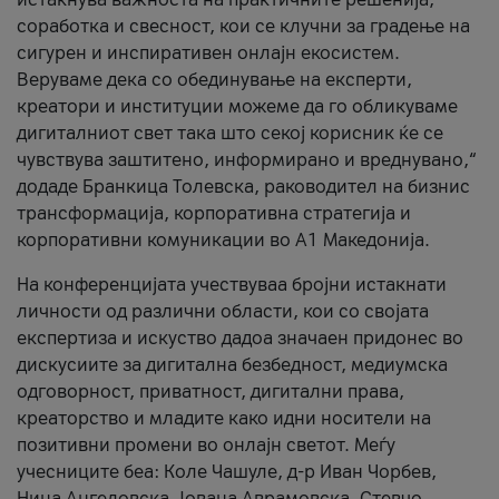
соработка и свесност, кои се клучни за градење на
сигурен и инспиративен онлајн екосистем.
Веруваме дека со обединување на експерти,
креатори и институции можеме да го обликуваме
дигиталниот свет така што секој корисник ќе се
чувствува заштитено, информирано и вреднувано,“
додаде Бранкица Толевска, раководител на бизнис
трансформација, корпоративна стратегија и
корпоративни комуникации во А1 Македонија.
На конференцијата учествуваа бројни истакнати
личности од различни области, кои со својата
експертиза и искуство дадоа значаен придонес во
дискусиите за дигитална безбедност, медиумска
одговорност, приватност, дигитални права,
креаторство и младите како идни носители на
позитивни промени во онлајн светот. Меѓу
учесниците беа: Коле Чашуле, д-р Иван Чорбев,
Нина Ангеловска, Јована Аврамовска, Стевчо