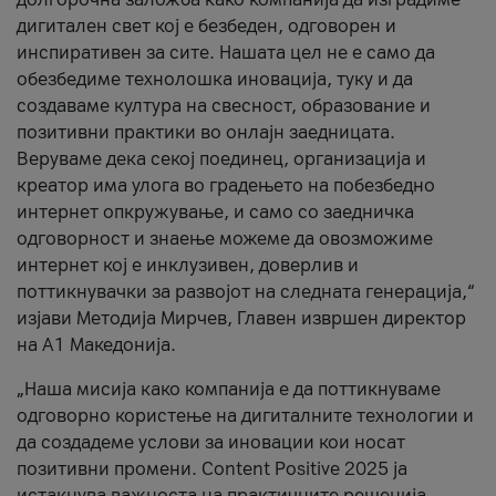
дигитален свет кој е безбеден, одговорен и
инспиративен за сите. Нашата цел не е само да
обезбедиме технолошка иновација, туку и да
создаваме култура на свесност, образование и
позитивни практики во онлајн заедницата.
Веруваме дека секој поединец, организација и
креатор има улога во градењето на побезбедно
интернет опкружување, и само со заедничка
одговорност и знаење можеме да овозможиме
интернет кој е инклузивен, доверлив и
поттикнувачки за развојот на следната генерација,“
изјави Методија Мирчев, Главен извршен директор
на А1 Македонија.
„Наша мисија како компанија е да поттикнуваме
одговорно користење на дигиталните технологии и
да создадеме услови за иновации кои носат
позитивни промени. Content Positive 2025 ја
истакнува важноста на практичните решенија,