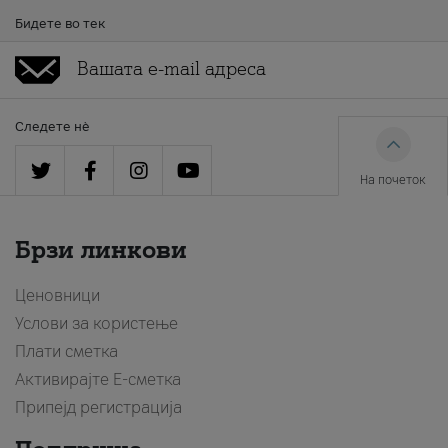
Бидете во тек
Следете нè
На почеток
Брзи линкови
Ценовници
Услови за користење
Плати сметка
Активирајте Е-сметка
Припејд регистрација