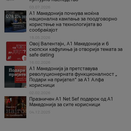
03.07.2026
A1 Македонија почнува моќна
национална кампања за поодговорно
користење на технологијата во
сообраќајот
18.05.2026
Овој Валентајн, A1 Македонија и 6
скопски кафулиња ја отворија темата за
safe dating
16.02.2026
А1 Македонија ја претставува
револуционерната функционалност „
Подари на пријател“ за А1 Алфа
корисници
02.02.2026
Празничен A1 Net Sеf подарок од А1
Македонија за сите корисници
04.12.2025