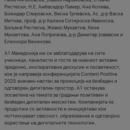
Ристески, Н.Е. Амбасадор Памер, Ана Колева,
Божидар Спировски, Весна Трпевска, Ас. д-р Васка
Митова, проф. д-р Калина Сотироска Иваноска,
Биљана Ристеска, Живко Мукаетов, Кики
Мукаетова, Ана Попризова, д-р Димитар Јовевски и
Елеонора Венинова.
А1 Македонија им се заблагодарува на сите
учесници, панелисти и гости за нивниот активен
придонес, инспиративни дискусии и посветеност,
кои ја направија конференцијата Content Positive
2025 значаен настан за промоција на безбеден и
одговорен дигитален простор. А1 останува
посветена на темата за градење позитивен и
безбеден дигитален екосистем. Компанијата ќе
продолжи со активности и иницијативи кои
поттикнуваат свесност, образование и одговорно
користење на дигиталните технологии.