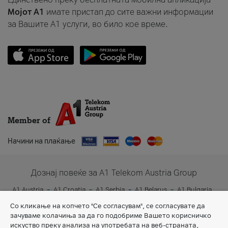
Мојот A1
имате пристап до сите важни информации
за Вашите A1 услуги, во било кое време.
Member of
Начини на плаќање
Дознај повеќе за A1 Telekom Austria Group
A1 Austria
A1 Croatia
A1 Serbia
A1 Belarus
A1 Bulgaria
A1 Slovenia
A1 Digital
Со кликање на копчето "Се согласувам", се согласувате да
зачуваме колачиња за да го подобриме Вашето корисничко
искуство преку анализа на употребата на веб-страната,