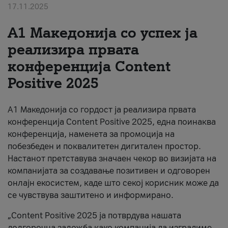
17.11.2025
За нас
А1 Македонија со успех ја
#ПодобарОнлајн
реализира првата
конференција Content
Positive 2025
А1 Македонија со гордост ја реализира првата
конференција Content Positive 2025, една поинаква
конференција, наменета за промоција на
побезбеден и поквалитетен дигитален простор.
Настанот претставува значаен чекор во визијата на
компанијата за создавање позитивен и одговорен
онлајн екосистем, каде што секој корисник може да
се чувствува заштитено и информирано.
„Content Positive 2025 ја потврдува нашата
долгорочна заложба како компанија да изградиме