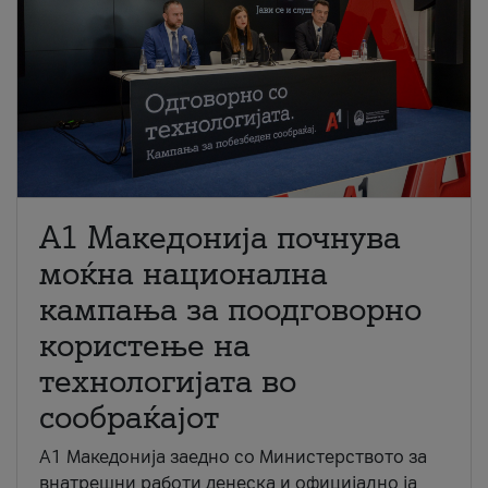
A1 Македонија почнува
моќна национална
кампања за поодговорно
користење на
технологијата во
сообраќајот
A1 Македонија заедно со Министерството за
внатрешни работи денеска и официјално ја