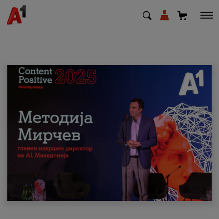
МК
EN
SQ
Приватни
Деловни
Поддршка
Надополни кредит
Плати сметка