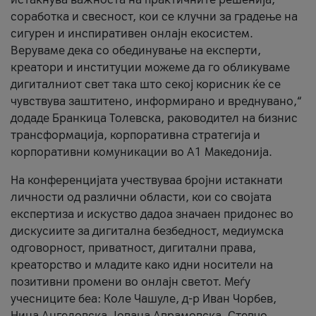
соработка и свесност, кои се клучни за градење на
сигурен и инспиративен онлајн екосистем.
Веруваме дека со обединување на експерти,
креатори и институции можеме да го обликуваме
дигиталниот свет така што секој корисник ќе се
чувствува заштитено, информирано и вреднувано,“
додаде Бранкица Толевска, раководител на бизнис
трансформација, корпоративна стратегија и
корпоративни комуникации во А1 Македонија.
На конференцијата учествуваа бројни истакнати
личности од различни области, кои со својата
експертиза и искуство дадоа значаен придонес во
дискусиите за дигитална безбедност, медиумска
одговорност, приватност, дигитални права,
креаторство и младите како идни носители на
позитивни промени во онлајн светот. Меѓу
учесниците беа: Коле Чашуле, д-р Иван Чорбев,
Нина Ангеловска, Јована Аврамовска, Стевчо