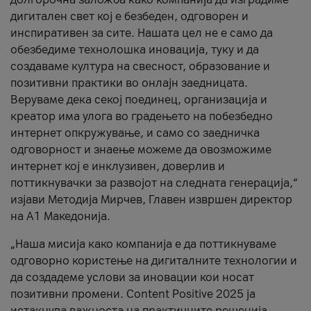
дигитален свет кој е безбеден, одговорен и
инспиративен за сите. Нашата цел не е само да
обезбедиме технолошка иновација, туку и да
создаваме култура на свесност, образование и
позитивни практики во онлајн заедницата.
Веруваме дека секој поединец, организација и
креатор има улога во градењето на побезбедно
интернет опкружување, и само со заедничка
одговорност и знаење можеме да овозможиме
интернет кој е инклузивен, доверлив и
поттикнувачки за развојот на следната генерација,“
изјави Методија Мирчев, Главен извршен директор
на А1 Македонија.
„Наша мисија како компанија е да поттикнуваме
одговорно користење на дигиталните технологии и
да создадеме услови за иновации кои носат
позитивни промени. Content Positive 2025 ја
истакнува важноста на практичните решенија,