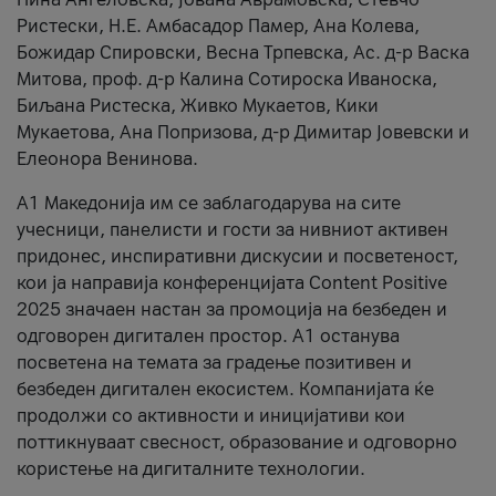
Ристески, Н.Е. Амбасадор Памер, Ана Колева,
Божидар Спировски, Весна Трпевска, Ас. д-р Васка
Митова, проф. д-р Калина Сотироска Иваноска,
Биљана Ристеска, Живко Мукаетов, Кики
Мукаетова, Ана Попризова, д-р Димитар Јовевски и
Елеонора Венинова.
А1 Македонија им се заблагодарува на сите
учесници, панелисти и гости за нивниот активен
придонес, инспиративни дискусии и посветеност,
кои ја направија конференцијата Content Positive
2025 значаен настан за промоција на безбеден и
одговорен дигитален простор. А1 останува
посветена на темата за градење позитивен и
безбеден дигитален екосистем. Компанијата ќе
продолжи со активности и иницијативи кои
поттикнуваат свесност, образование и одговорно
користење на дигиталните технологии.