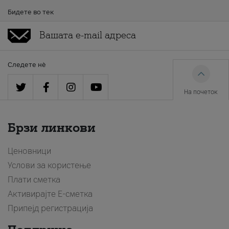
Бидете во тек
Следете нè
На почеток
Брзи линкови
Ценовници
Услови за користење
Плати сметка
Активирајте Е-сметка
Припејд регистрација