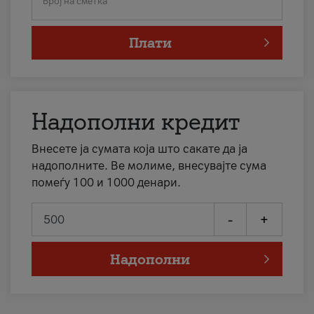
Број на сметка
Плати
Надополни кредит
Внесете ја сумата која што сакате да ја
надополните. Ве молиме, внесувајте сума
помеѓу 100 и 1000 денари.
-
+
Надополни