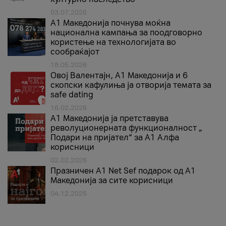
03.07.2026
A1 Македонија почнува моќна
национална кампања за поодговорно
користење на технологијата во
сообраќајот
18.05.2026
Овој Валентајн, A1 Македонија и 6
скопски кафулиња ја отворија темата за
safe dating
16.02.2026
А1 Македонија ја претставува
револуционерната функционалност „
Подари на пријател“ за А1 Алфа
корисници
02.02.2026
Празничен A1 Net Sеf подарок од А1
Македонија за сите корисници
04.12.2025