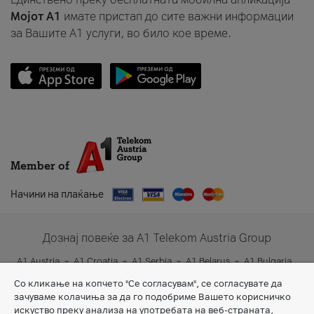
Мојот A1
имате пристап до сите важни информации
за Вашите A1 услуги, во било кое време.
Member of
Начини на плаќање
Дознај повеќе за A1 Telekom Austria Group
A1 Austria
A1 Croatia
A1 Serbia
A1 Belarus
A1 Bulgaria
A1 Slovenia
A1 Digital
Со кликање на копчето "Се согласувам", се согласувате да
зачуваме колачиња за да го подобриме Вашето корисничко
искуство преку анализа на употребата на веб-страната,