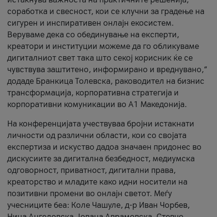
соработка и свесност, кои се клучни за градење на
сигурен и инспиративен онлајн екосистем.
Веруваме дека со обединување на експерти,
креатори и институции можеме да го обликуваме
дигиталниот свет така што секој корисник ќе се
чувствува заштитено, информирано и вреднувано,“
додаде Бранкица Толевска, раководител на бизнис
трансформација, корпоративна стратегија и
корпоративни комуникации во А1 Македонија.
На конференцијата учествуваа бројни истакнати
личности од различни области, кои со својата
експертиза и искуство дадоа значаен придонес во
дискусиите за дигитална безбедност, медиумска
одговорност, приватност, дигитални права,
креаторство и младите како идни носители на
позитивни промени во онлајн светот. Меѓу
учесниците беа: Коле Чашуле, д-р Иван Чорбев,
Нина Ангеловска, Јована Аврамовска, Стевчо