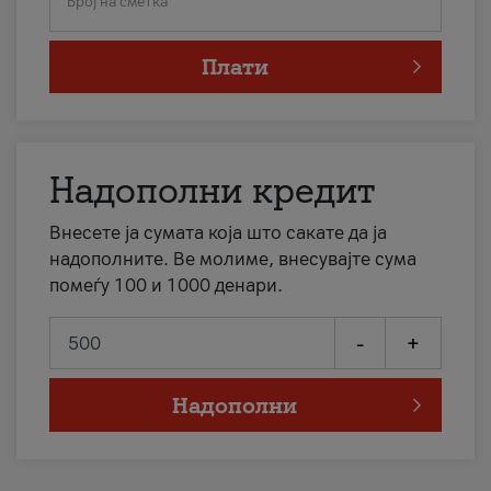
Број на сметка
Плати
Надополни кредит
Внесете ја сумата која што сакате да ја
надополните. Ве молиме, внесувајте сума
помеѓу 100 и 1000 денари.
-
+
Надополни