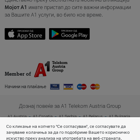
Мојот A1
имате пристап до сите важни информации
за Вашите A1 услуги, во било кое време.
Member of
Начини на плаќање
Дознај повеќе за A1 Telekom Austria Group
A1 Austria
A1 Croatia
A1 Serbia
A1 Belarus
A1 Bulgaria
A1 Slovenia
A1 Digital
Со кликање на копчето "Се согласувам", се согласувате да
зачуваме колачиња за да го подобриме Вашето корисничко
искуство преку анализа на употребата на веб-страната,