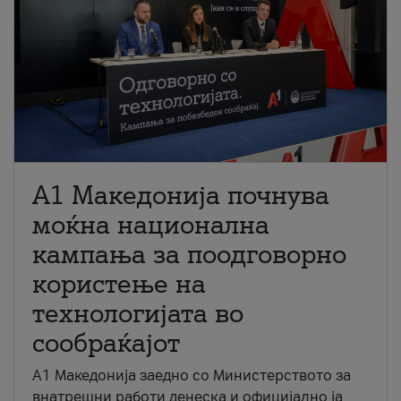
A1 Македонија почнува
моќна национална
кампања за поодговорно
користење на
технологијата во
сообраќајот
A1 Македонија заедно со Министерството за
внатрешни работи денеска и официјално ја