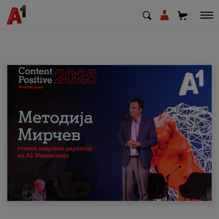
МК
EN
SQ
Приватни
Деловни
Поддршка
Надополни кредит
Плати сметка