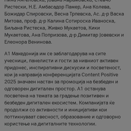
Ристески, Н.Е. Амбасадор Памер, Ана Колева,
Божидар Спировски, Весна Трпевска, Ас. д-р Васка
Митова, проф. д-р Калина Сотироска Иваноска,
Биљана Ристеска, Живко Мукаетов, Кики
Мукаетова, Ана Попризова, д-р Димитар Јовевски и
Елеонора Венинова.
А1 Македонија им се заблагодарува на сите
учесници, панелисти и гости за нивниот активен
придонес, инспиративни дискусии и посветеност,
кои ја направија конференцијата Content Positive
2025 значаен настан за промоција на безбеден и
одговорен дигитален простор. А1 останува
посветена на темата за градење позитивен и
безбеден дигитален екосистем. Компанијата ќе
продолжи со активности и иницијативи кои
поттикнуваат свесност, образование и одговорно
користење на дигиталните технологии.