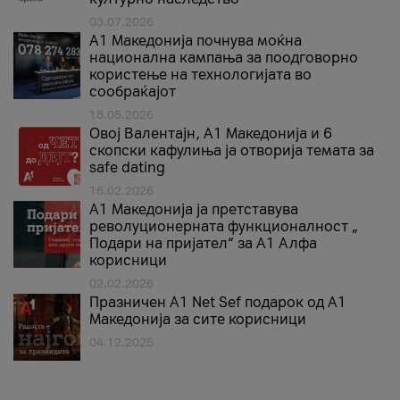
03.07.2026
A1 Македонија почнува моќна
национална кампања за поодговорно
користење на технологијата во
сообраќајот
18.05.2026
Овој Валентајн, A1 Македонија и 6
скопски кафулиња ја отворија темата за
safe dating
16.02.2026
А1 Македонија ја претставува
револуционерната функционалност „
Подари на пријател“ за А1 Алфа
корисници
02.02.2026
Празничен A1 Net Sеf подарок од А1
Македонија за сите корисници
04.12.2025