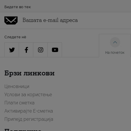
Бидете во тек
Следете нè
На почеток
Брзи линкови
Ценовници
Услови за користење
Плати сметка
Активирајте Е-сметка
Припејд регистрација