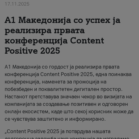
17.11.2025
За нас
А1 Македонија со успех ја
#ПодобарОнлајн
реализира првата
конференција Content
Positive 2025
А1 Македонија со гордост ја реализира првата
конференција Content Positive 2025, една поинаква
конференција, наменета за промоција на
побезбеден и поквалитетен дигитален простор.
Настанот претставува значаен чекор во визијата на
компанијата за создавање позитивен и одговорен
онлајн екосистем, каде што секој корисник може да
се чувствува заштитено и информирано.
„Content Positive 2025 ја потврдува нашата
долгорочна заложба како компанија да изградиме