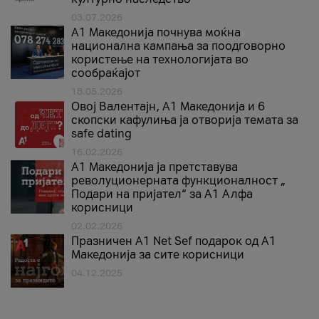
03.07.2026
A1 Македонија почнува моќна
национална кампања за поодговорно
користење на технологијата во
сообраќајот
18.05.2026
Овој Валентајн, A1 Македонија и 6
скопски кафулиња ја отворија темата за
safe dating
16.02.2026
А1 Македонија ја претставува
револуционерната функционалност „
Подари на пријател“ за А1 Алфа
корисници
02.02.2026
Празничен A1 Net Sеf подарок од А1
Македонија за сите корисници
04.12.2025