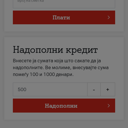
Број на сметка
Плати
Надополни кредит
Внесете ја сумата која што сакате да ја
надополните. Ве молиме, внесувајте сума
помеѓу 100 и 1000 денари.
-
+
Надополни