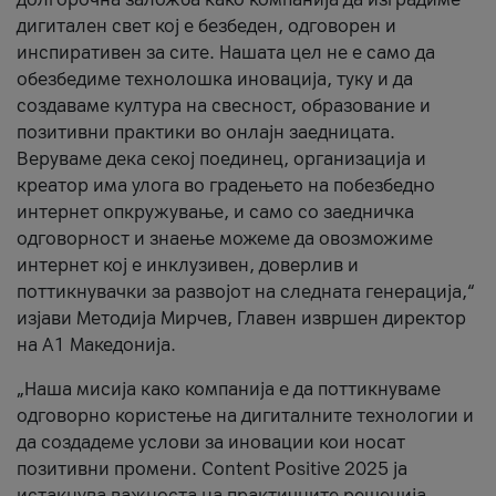
дигитален свет кој е безбеден, одговорен и
инспиративен за сите. Нашата цел не е само да
обезбедиме технолошка иновација, туку и да
создаваме култура на свесност, образование и
позитивни практики во онлајн заедницата.
Веруваме дека секој поединец, организација и
креатор има улога во градењето на побезбедно
интернет опкружување, и само со заедничка
одговорност и знаење можеме да овозможиме
интернет кој е инклузивен, доверлив и
поттикнувачки за развојот на следната генерација,“
изјави Методија Мирчев, Главен извршен директор
на А1 Македонија.
„Наша мисија како компанија е да поттикнуваме
одговорно користење на дигиталните технологии и
да создадеме услови за иновации кои носат
позитивни промени. Content Positive 2025 ја
истакнува важноста на практичните решенија,