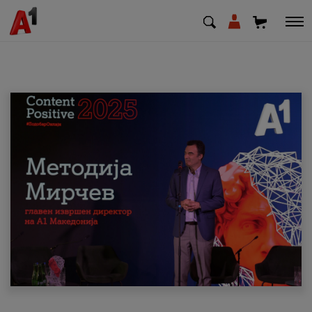
МК
EN
SQ
Приватни
Деловни
Поддршка
Надополни кредит
Плати сметка