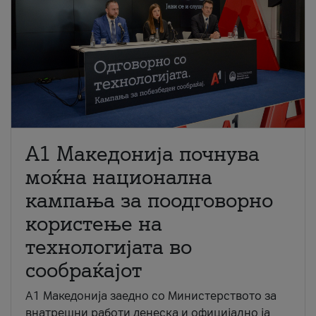
A1 Македонија почнува
моќна национална
кампања за поодговорно
користење на
технологијата во
сообраќајот
A1 Македонија заедно со Министерството за
внатрешни работи денеска и официјално ја