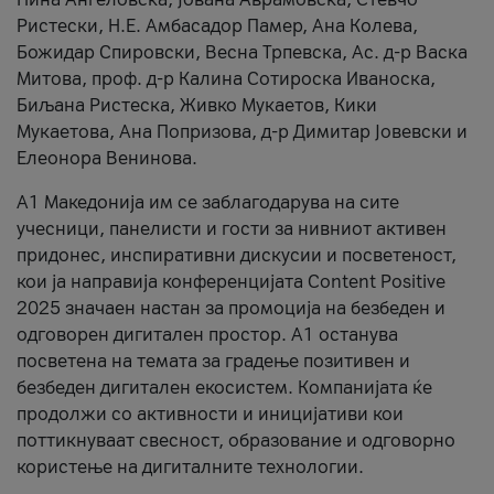
Ристески, Н.Е. Амбасадор Памер, Ана Колева,
Божидар Спировски, Весна Трпевска, Ас. д-р Васка
Митова, проф. д-р Калина Сотироска Иваноска,
Биљана Ристеска, Живко Мукаетов, Кики
Мукаетова, Ана Попризова, д-р Димитар Јовевски и
Елеонора Венинова.
А1 Македонија им се заблагодарува на сите
учесници, панелисти и гости за нивниот активен
придонес, инспиративни дискусии и посветеност,
кои ја направија конференцијата Content Positive
2025 значаен настан за промоција на безбеден и
одговорен дигитален простор. А1 останува
посветена на темата за градење позитивен и
безбеден дигитален екосистем. Компанијата ќе
продолжи со активности и иницијативи кои
поттикнуваат свесност, образование и одговорно
користење на дигиталните технологии.