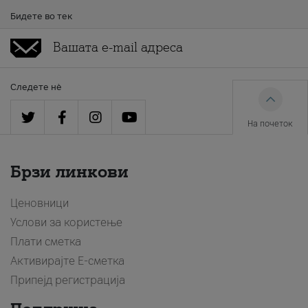
Бидете во тек
Следете нè
На почеток
Брзи линкови
Ценовници
Услови за користење
Плати сметка
Активирајте Е-сметка
Припејд регистрација