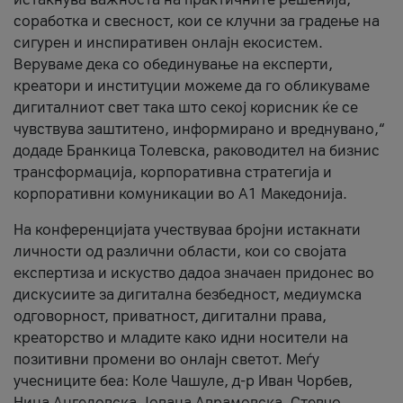
соработка и свесност, кои се клучни за градење на
сигурен и инспиративен онлајн екосистем.
Веруваме дека со обединување на експерти,
креатори и институции можеме да го обликуваме
дигиталниот свет така што секој корисник ќе се
чувствува заштитено, информирано и вреднувано,“
додаде Бранкица Толевска, раководител на бизнис
трансформација, корпоративна стратегија и
корпоративни комуникации во А1 Македонија.
На конференцијата учествуваа бројни истакнати
личности од различни области, кои со својата
експертиза и искуство дадоа значаен придонес во
дискусиите за дигитална безбедност, медиумска
одговорност, приватност, дигитални права,
креаторство и младите како идни носители на
позитивни промени во онлајн светот. Меѓу
учесниците беа: Коле Чашуле, д-р Иван Чорбев,
Нина Ангеловска, Јована Аврамовска, Стевчо