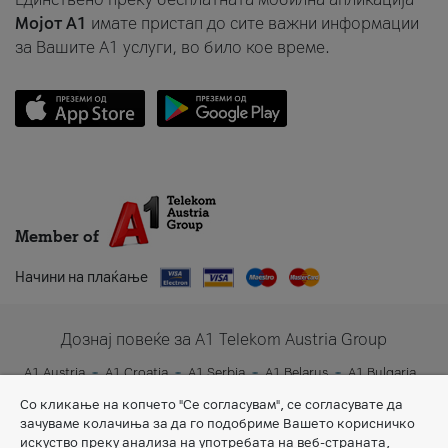
Мојот A1
имате пристап до сите важни информации
за Вашите A1 услуги, во било кое време.
Member of
Начини на плаќање
Дознај повеќе за A1 Telekom Austria Group
A1 Austria
A1 Croatia
A1 Serbia
A1 Belarus
A1 Bulgaria
A1 Slovenia
A1 Digital
Со кликање на копчето "Се согласувам", се согласувате да
зачуваме колачиња за да го подобриме Вашето корисничко
искуство преку анализа на употребата на веб-страната,