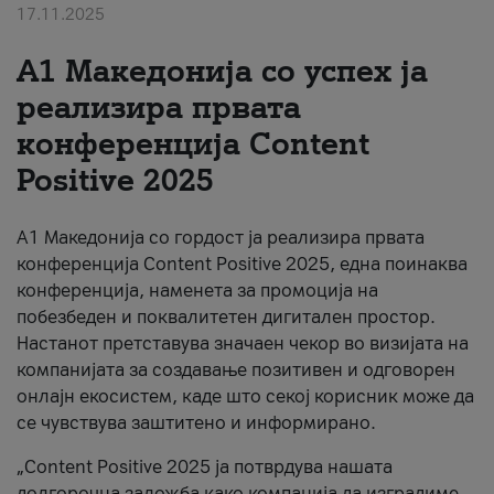
17.11.2025
За нас
А1 Македонија со успех ја
#ПодобарОнлајн
реализира првата
конференција Content
Positive 2025
А1 Македонија со гордост ја реализира првата
конференција Content Positive 2025, една поинаква
конференција, наменета за промоција на
побезбеден и поквалитетен дигитален простор.
Настанот претставува значаен чекор во визијата на
компанијата за создавање позитивен и одговорен
онлајн екосистем, каде што секој корисник може да
се чувствува заштитено и информирано.
„Content Positive 2025 ја потврдува нашата
долгорочна заложба како компанија да изградиме