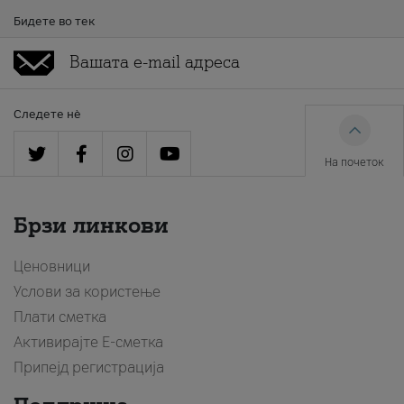
Бидете во тек
Следете нè
На почеток
Брзи линкови
Ценовници
Услови за користење
Плати сметка
Активирајте Е-сметка
Припејд регистрација