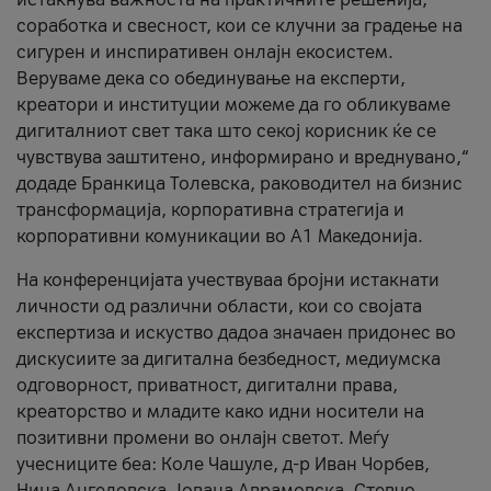
соработка и свесност, кои се клучни за градење на
сигурен и инспиративен онлајн екосистем.
Веруваме дека со обединување на експерти,
креатори и институции можеме да го обликуваме
дигиталниот свет така што секој корисник ќе се
чувствува заштитено, информирано и вреднувано,“
додаде Бранкица Толевска, раководител на бизнис
трансформација, корпоративна стратегија и
корпоративни комуникации во А1 Македонија.
На конференцијата учествуваа бројни истакнати
личности од различни области, кои со својата
експертиза и искуство дадоа значаен придонес во
дискусиите за дигитална безбедност, медиумска
одговорност, приватност, дигитални права,
креаторство и младите како идни носители на
позитивни промени во онлајн светот. Меѓу
учесниците беа: Коле Чашуле, д-р Иван Чорбев,
Нина Ангеловска, Јована Аврамовска, Стевчо