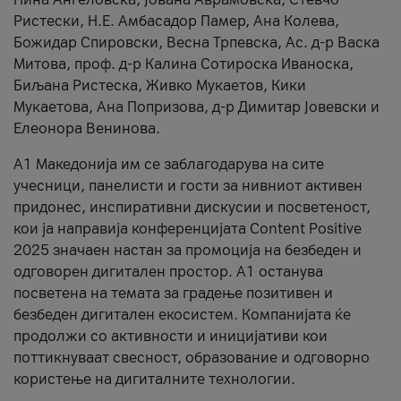
Ристески, Н.Е. Амбасадор Памер, Ана Колева,
Божидар Спировски, Весна Трпевска, Ас. д-р Васка
Митова, проф. д-р Калина Сотироска Иваноска,
Биљана Ристеска, Живко Мукаетов, Кики
Мукаетова, Ана Попризова, д-р Димитар Јовевски и
Елеонора Венинова.
А1 Македонија им се заблагодарува на сите
учесници, панелисти и гости за нивниот активен
придонес, инспиративни дискусии и посветеност,
кои ја направија конференцијата Content Positive
2025 значаен настан за промоција на безбеден и
одговорен дигитален простор. А1 останува
посветена на темата за градење позитивен и
безбеден дигитален екосистем. Компанијата ќе
продолжи со активности и иницијативи кои
поттикнуваат свесност, образование и одговорно
користење на дигиталните технологии.