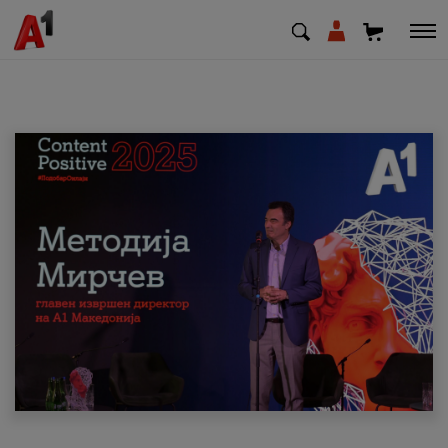
МК
EN
SQ
Приватни
Деловни
Поддршка
Надополни кредит
Плати сметка