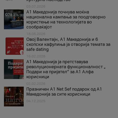
03.07.2026
A1 Македонија почнува моќна
национална кампања за поодговорно
користење на технологијата во
сообраќајот
18.05.2026
Овој Валентајн, A1 Македонија и 6
скопски кафулиња ја отворија темата за
safe dating
16.02.2026
А1 Македонија ја претставува
револуционерната функционалност „
Подари на пријател“ за А1 Алфа
корисници
02.02.2026
Празничен A1 Net Sеf подарок од А1
Македонија за сите корисници
04.12.2025