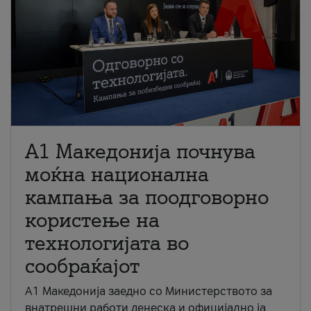
A1 Македонија почнува
моќна национална
кампања за поодговорно
користење на
технологијата во
сообраќајот
A1 Македонија заедно со Министерството за
внатрешни работи денеска и официјално ја