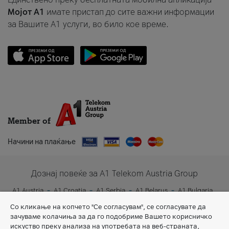
Мојот A1
имате пристап до сите важни информации
за Вашите A1 услуги, во било кое време.
Member of
Начини на плаќање
Дознај повеќе за A1 Telekom Austria Group
A1 Austria
A1 Croatia
A1 Serbia
A1 Belarus
A1 Bulgaria
A1 Slovenia
A1 Digital
Со кликање на копчето "Се согласувам", се согласувате да
зачуваме колачиња за да го подобриме Вашето корисничко
искуство преку анализа на употребата на веб-страната,