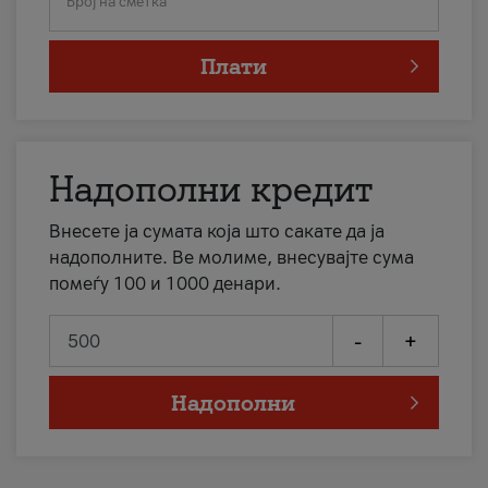
Број на сметка
Плати
Надополни кредит
Внесете ја сумата која што сакате да ја
надополните. Ве молиме, внесувајте сума
помеѓу 100 и 1000 денари.
-
+
Надополни