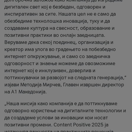
дигитален свет кој е безбеден, одговорен и
инспиративен за сите. Нашата цел не е само да
обезбедиме технолошка иновација, туку и да
создаваме култура на свесност, образование и
позитивни практики во онлајн заедницата.
Веруваме дека секој поединец, организација и
креатор има улога во градењето на побезбедно
интернет опкружување, и само со заедничка
одговорност и знаење можеме да овозможиме
интернет кој е инклузивен, доверлив и
поттикнувачки за развојот на следната генерација,“
изјави Методија Мирчев, Главен извршен директор
на А1 Македонија.
„Наша мисија како компанија е да поттикнуваме
одговорно користење на дигиталните технологии и
да создадеме услови за иновации кои носат
позитивни промени. Content Positive 2025 ја
истакнува важноста на практичните решенија,