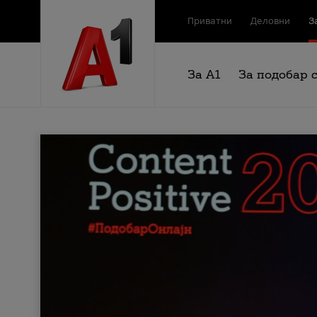
Приватни
Деловни
З
За А1
За подобар 