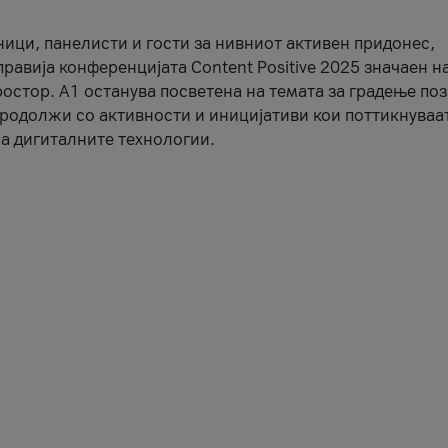
ници, панелисти и гости за нивниот активен придонес,
правија конференцијата Content Positive 2025 значаен н
остор. А1 останува посветена на темата за градење по
продолжи со активности и иницијативи кои поттикнуваа
а дигиталните технологии.