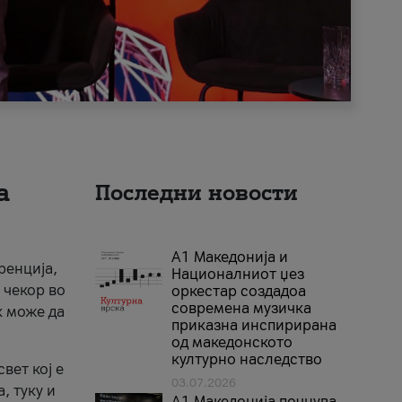
а
Последни новости
А1 Македонија и
ренција,
Националниот џез
 чекор во
оркестар создадоа
современа музичка
к може да
приказна инспирирана
од македонското
културно наследство
вет кој е
03.07.2026
, туку и
A1 Македонија почнува