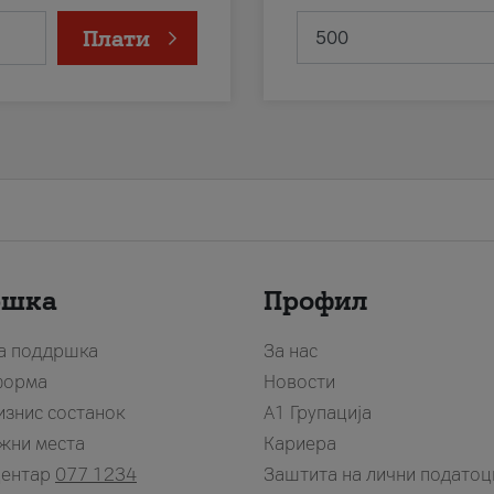
Плати
ршка
Профил
за поддршка
За нас
форма
Новости
изнис состанок
А1 Групација
жни места
Кариера
центар
077 1234
Заштита на лични податоц