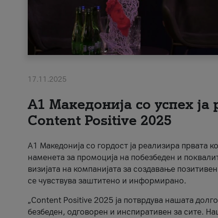
17.11.2025
А1 Македонија со успех ја
Content Positive 2025
А1 Македонија со гордост ја реализира првата к
наменета за промоција на побезбеден и поквали
визијата на компанијата за создавање позитивен
се чувствува заштитено и информирано.
„Content Positive 2025 ја потврдува нашата долг
безбеден, одговорен и инспиративен за сите. На