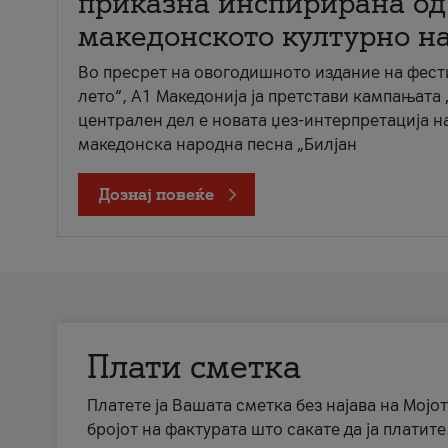
приказна инспирирана од
македонското културно н
Во пресрет на овогодишното издание на фест
лето“, А1 Македонија ја претстави кампањата 
централен дел е новата џез-интерпретација н
македонска народна песна „Билјан
Дознај повеќе
Плати сметка
Платете ја Вашата сметка без најава на Мојот
бројот на фактурата што сакате да ја платите