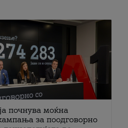
ја почнува моќна
кампања за поодговорно