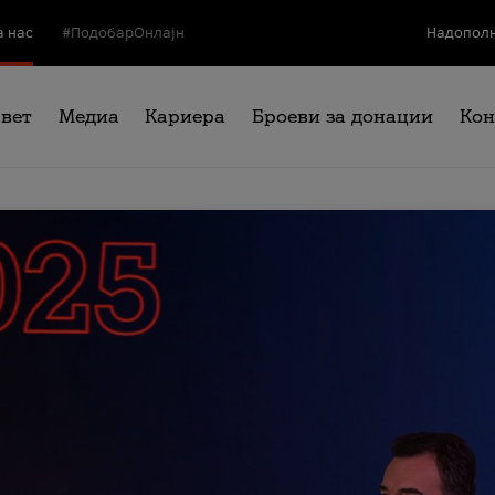
а нас
#ПодобарОнлајн
Надополн
свет
Медиа
Кариера
Броеви за донации
Кон