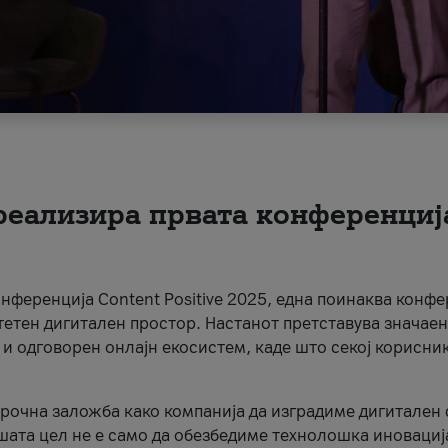
 реализира првата конференциј
онференција Content Positive 2025, една поинаква конфе
тетен дигитален простор. Настанот претставува значаен
 и одговорен онлајн екосистем, каде што секој корисни
орочна заложба како компанија да изградиме дигитален с
шата цел не е само да обезбедиме технолошка иновација