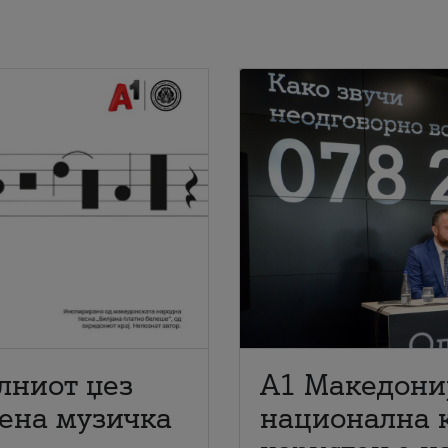
лниот џез
A1 Македони
мена музичка
национална 