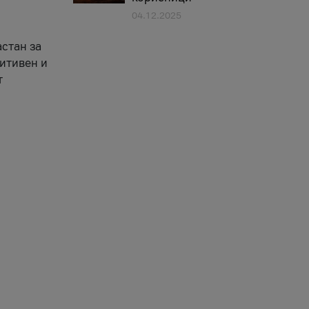
04.12.2025
астан за
зитивен и
т