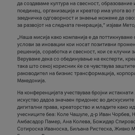
да создаваме култура на свесност, образование 
поединец, организација и креатор има улога во
заедничка одговорност и знаење можеме да ово
за развојот на следната генерација,“ изјави Ме
„Наша мисија како компанија е да поттикнуваме
услови за иновации кои носат позитивни промени
решенија, соработка и свесност, кои се клучни 
Веруваме дека со обединување на експерти, кре
така што секој корисник ќе се чувствува зашти
раководител на бизнис трансформација, корпор
Македонија.
На конференцијата учествуваа бројни истакнати 
искуство дадоа значаен придонес во дискусиите
дигитални права, креаторство и младите како ид
учесниците беа: Коле Чашуле, д-р Иван Чорбев, 
Амбасадор Памер, Ана Колева, Божидар Спировск
Сотироска Иваноска, Биљана Ристеска, Живко Му