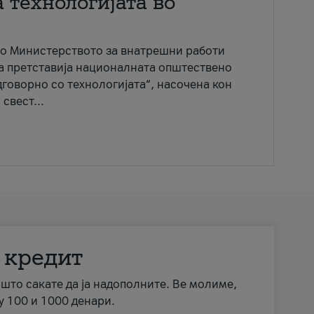
 технологијата во
со Министерството за внатрешни работи
ја претставија националната општествено
говорно со технологијата“, насочена кон
свест...
 кредит
а што сакате да ја надополните. Ве молиме,
у 100 и 1000 денари.