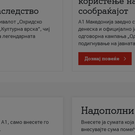
користење на
аследство
сообраќајот
ивалот „Охридско
A1 Македонија заедно 
„Културна врска“, чиј
денеска и официјално 
а легендарната
одговорна кампања „Од
подигнување на јавната 
Дознај повеќе
Надополни
 А1, само внесете го
Внесете ја сумата кој
.
внесувајте сума помеѓ