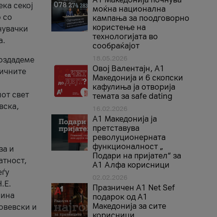
ека секој
моќна национална
 со
кампања за поодговорно
користење на
нувачки
технологијата во
а.
сообраќајот
18.05.2026
создадеме
Овој Валентајн, A1
тичните
Македонија и 6 скопски
кафулиња ја отворија
от свет
темата за safe dating
вска,
16.02.2026
А1 Македонија ја
претставува
револуционерната
функционалност „
за и
Подари на пријател“ за
атност,
А1 Алфа корисници
еѓу
02.02.2026
.Е.
Празничен A1 Net Sеf
лина
подарок од А1
Македонија за сите
овевски и
корисници