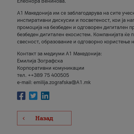
Елеонора Венинова.
А1 Македонија им се заблагодарува на сите учес
инспиративни дискусии и посветеност, кои ја на
промоција на безбеден и одговорен дигитален пр
безбеден дигитален екосистем. Компанијата ќе 
свесност, образование и одговорно користење н
Контакт за медиуми А1 Македонија:
Емилија Зографска
Корпоративни комуникации
тел. ++389 75 400505
e-mail: emilija.zografska@A1.mk
Назад