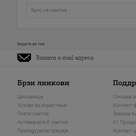
Број на сметка
Бидете во тек
Брзи линкови
Подд
Ценовници
Секција 
Услови за користење
Контакт 
Плати сметка
Закажи б
Активирајте Е-сметка
A1 Прода
Припејд регистрација
Контакт 