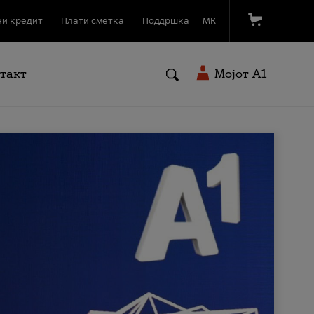
и кредит
Плати сметка
Поддршка
МК
такт
Мојот A1