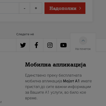
-
+
Надополни
Следете нè
На почеток
Мобилна апликација
Единствено преку бесплатната
мобилна апликација
Мојот A1
имате
пристап до сите важни информации
за Вашите A1 услуги, во било кое
време.
и