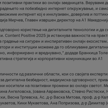
и позитивни практики во онлајн заедницата. Веруваме д
 градењето на побезбедно интернет опкружување, и само
зможиме интернет кој е инклузивен, доверлив и поттик
тодија Мирчев, Главен извршен директор на А1 Македониј
 одговорно користење на дигиталните технологии и да 
. Content Positive 2025 ја истакнува важноста на прак
за градење на сигурен и инспиративен онлајн екосистем.
атори и институции можеме да го обликуваме дигитални
тено, информирано и вреднувано,“ додаде Бранкица Толе
ативна стратегија и корпоративни комуникации во А1
личности од различни области, кои со својата експерти
 за дигитална безбедност, медиумска одговорност, прив
ни носители на позитивни промени во онлајн светот. М
Нина Ангеловска, Јована Аврамовска, Стевчо Ристески, Н
и, Весна Трпевска, Ас. д-р Васка Митова, проф. д-р Ка
каетов, Кики Мукаетова, Ана Попризова, д-р Димитар Ј