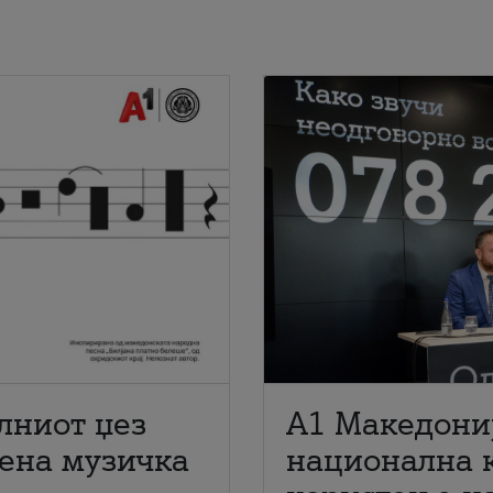
лниот џез
A1 Македони
мена музичка
национална 