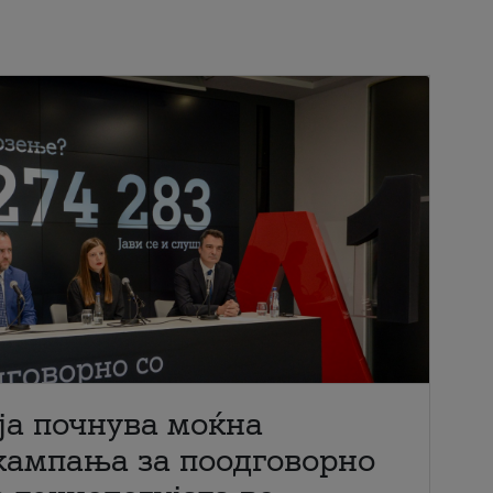
ја почнува моќна
кампања за поодговорно