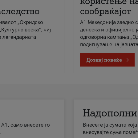
користење на
аследство
сообраќајот
ивалот „Охридско
A1 Македонија заедно 
„Културна врска“, чиј
денеска и официјално 
а легендарната
одговорна кампања „Од
подигнување на јавната 
Дознај повеќе
Надополни
 А1, само внесете го
Внесете ја сумата кој
.
внесувајте сума помеѓ