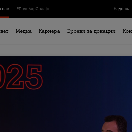
а нас
#ПодобарОнлајн
Надополн
свет
Медиа
Кариера
Броеви за донации
Кон