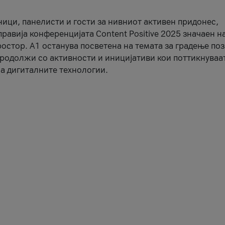
ници, панелисти и гости за нивниот активен придонес,
правија конференцијата Content Positive 2025 значаен н
остор. А1 останува посветена на темата за градење по
продолжи со активности и иницијативи кои поттикнуваа
а дигиталните технологии.