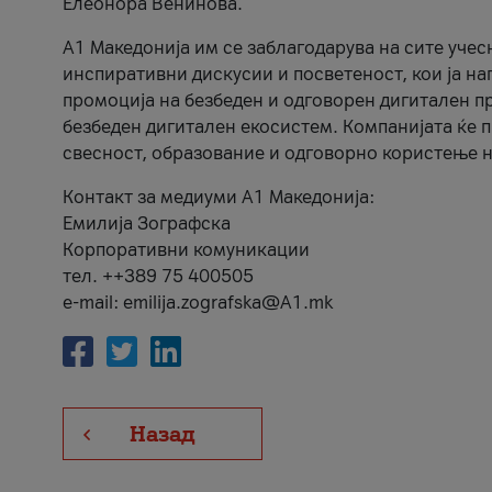
Елеонора Венинова.
А1 Македонија им се заблагодарува на сите учес
инспиративни дискусии и посветеност, кои ја на
промоција на безбеден и одговорен дигитален пр
безбеден дигитален екосистем. Компанијата ќе 
свесност, образование и одговорно користење н
Контакт за медиуми А1 Македонија:
Емилија Зографска
Корпоративни комуникации
тел. ++389 75 400505
e-mail: emilija.zografska@A1.mk
Назад