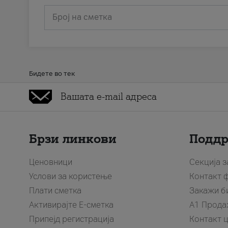
Број на сметка
Бидете во тек
Брзи линкови
Подд
Ценовници
Секција 
Услови за користење
Контакт 
Плати сметка
Закажи б
Активирајте Е-сметка
A1 Прода
Припејд регистрација
Контакт 