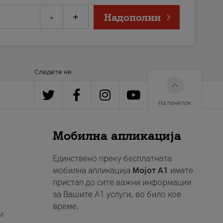
-
+
Надополни
Следете нè
На почеток
Мобилна апликација
Единствено преку бесплатната
мобилна апликација
Мојот A1
имате
пристап до сите важни информации
за Вашите A1 услуги, во било кое
време.
и