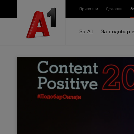
Приватни
Деловни
З
За А1
За подобар 