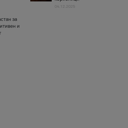
04.12.2025
астан за
зитивен и
т