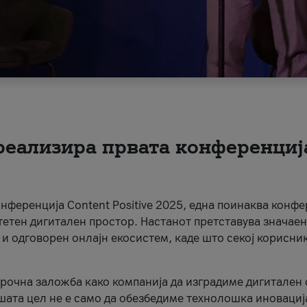
 реализира првата конференциј
онференција Content Positive 2025, една поинаква конфе
тетен дигитален простор. Настанот претставува значаен
 и одговорен онлајн екосистем, каде што секој корисни
орочна заложба како компанија да изградиме дигитален с
шата цел не е само да обезбедиме технолошка иновација