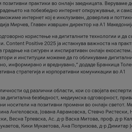
и позитивни практики во онлајн заедницата. Веруваме д
 градењето на побезбедно интернет опкружување, и само
зможиме интернет кој е инклузивен, доверлив и поттик
тодија Мирчев, Главен извршен директор на А1 Македониј
 одговорно користење на дигиталните технологии и да 
. Content Positive 2025 ја истакнува важноста на прак
за градење на сигурен и инспиративен онлајн екосистем.
атори и институции можеме да го обликуваме дигитални
тено, информирано и вреднувано,“ додаде Бранкица Толе
ативна стратегија и корпоративни комуникации во А1
личности од различни области, кои со својата експерти
 за дигитална безбедност, медиумска одговорност, прив
ни носители на позитивни промени во онлајн светот. М
Нина Ангеловска, Јована Аврамовска, Стевчо Ристески, Н
и, Весна Трпевска, Ас. д-р Васка Митова, проф. д-р Ка
каетов, Кики Мукаетова, Ана Попризова, д-р Димитар Ј