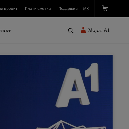
и кредит
Плати сметка
Поддршка
МК
такт
Мојот A1