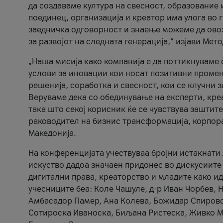
да создаваме култура на свесност, образование 
поединец, организација и креатор има улога во
заедничка одговорност и знаење можеме да ово
за развојот на следната генерација,“ изјави Ме
„Наша мисија како компанија е да поттикнуваме
услови за иновации кои носат позитивни промени
решенија, соработка и свесност, кои се клучни 
Веруваме дека со обединување на експерти, кре
така што секој корисник ќе се чувствува зашти
раководител на бизнис трансформација, корпор
Македонија.
На конференцијата учествуваа бројни истакнати 
искуство дадоа значаен придонес во дискусиите
дигитални права, креаторство и младите како ид
учесниците беа: Коле Чашуле, д-р Иван Чорбев, 
Амбасадор Памер, Ана Колева, Божидар Спировск
Сотироска Иваноска, Биљана Ристеска, Живко Му