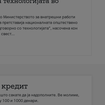
 технологијата во
со Министерството за внатрешни работи
ја претставија националната општествено
говорно со технологијата“, насочена кон
свест...
 кредит
а што сакате да ја надополните. Ве молиме,
у 100 и 1000 денари.