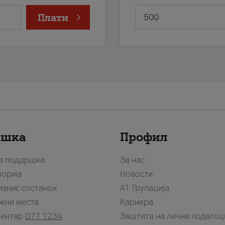
Плати
ршка
Профил
за поддршка
За нас
форма
Новости
изнис состанок
А1 Групација
жни места
Кариера
центар
077 1234
Заштита на лични податоц