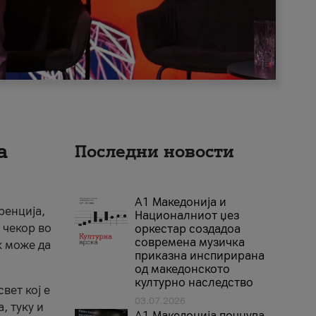
а
Последни новости
А1 Македонија и
ренција,
Националниот џез
 чекор во
оркестар создадоа
современа музичка
к може да
приказна инспирирана
од македонското
културно наследство
вет кој е
03.07.2026
, туку и
A1 Македонија почнува