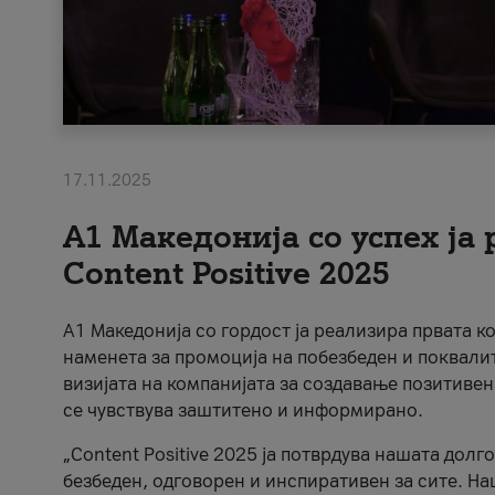
17.11.2025
А1 Македонија со успех ја
Content Positive 2025
А1 Македонија со гордост ја реализира првата к
наменета за промоција на побезбеден и поквали
визијата на компанијата за создавање позитивен
се чувствува заштитено и информирано.
„Content Positive 2025 ја потврдува нашата долг
безбеден, одговорен и инспиративен за сите. На