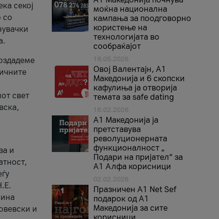
ека секој
моќна национална
 со
кампања за поодговорно
користење на
нувачки
технологијата во
а.
сообраќајот
18.05.2026
создадеме
Овој Валентајн, A1
тичните
Македонија и 6 скопски
кафулиња ја отворија
от свет
темата за safe dating
вска,
16.02.2026
А1 Македонија ја
претставува
револуционерната
функционалност „
за и
Подари на пријател“ за
атност,
А1 Алфа корисници
еѓу
02.02.2026
.Е.
Празничен A1 Net Sеf
лина
подарок од А1
Македонија за сите
овевски и
корисници