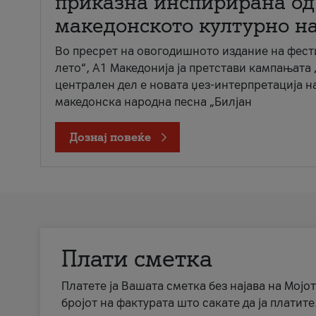
приказна инспирирана од
македонското културно н
Во пресрет на овогодишното издание на фест
лето“, А1 Македонија ја претстави кампањата 
централен дел е новата џез-интерпретација н
македонска народна песна „Билјан
Дознај повеќе
Плати сметка
Платете ја Вашата сметка без најава на Мојот
бројот на фактурата што сакате да ја платите