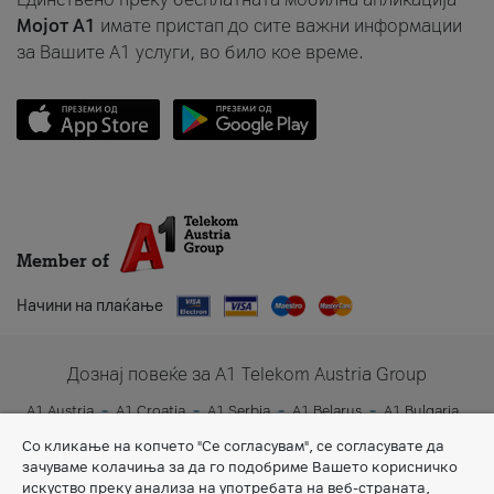
Мојот A1
имате пристап до сите важни информации
за Вашите A1 услуги, во било кое време.
Member of
Начини на плаќање
Дознај повеќе за A1 Telekom Austria Group
A1 Austria
A1 Croatia
A1 Serbia
A1 Belarus
A1 Bulgaria
A1 Slovenia
A1 Digital
Со кликање на копчето "Се согласувам", се согласувате да
зачуваме колачиња за да го подобриме Вашето корисничко
искуство преку анализа на употребата на веб-страната,