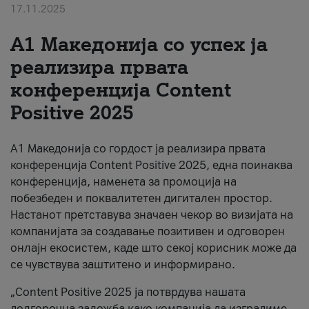
17.11.2025
За нас
А1 Македонија со успех ја
#ПодобарОнлајн
реализира првата
конференција Content
Positive 2025
А1 Македонија со гордост ја реализира првата
конференција Content Positive 2025, една поинаква
конференција, наменета за промоција на
побезбеден и поквалитетен дигитален простор.
Настанот претставува значаен чекор во визијата на
компанијата за создавање позитивен и одговорен
онлајн екосистем, каде што секој корисник може да
се чувствува заштитено и информирано.
„Content Positive 2025 ја потврдува нашата
долгорочна заложба како компанија да изградиме