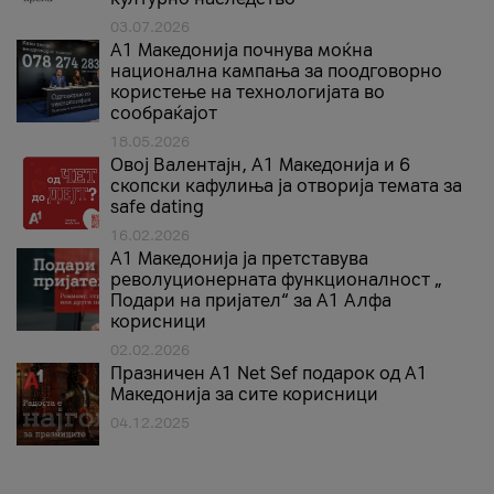
03.07.2026
A1 Македонија почнува моќна
национална кампања за поодговорно
користење на технологијата во
сообраќајот
18.05.2026
Овој Валентајн, A1 Македонија и 6
скопски кафулиња ја отворија темата за
safe dating
16.02.2026
А1 Македонија ја претставува
револуционерната функционалност „
Подари на пријател“ за А1 Алфа
корисници
02.02.2026
Празничен A1 Net Sеf подарок од А1
Македонија за сите корисници
04.12.2025