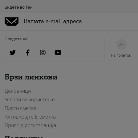
Бидете во тек
Следете нè
На почеток
Брзи линкови
Ценовници
Услови за користење
Плати сметка
Активирајте Е-сметка
Припејд регистрација