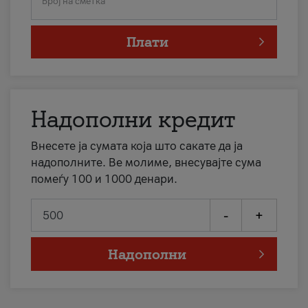
Број на сметка
Плати
Надополни кредит
Внесете ја сумата која што сакате да ја
надополните. Ве молиме, внесувајте сума
помеѓу 100 и 1000 денари.
-
+
Надополни