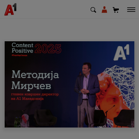
МК
EN
SQ
Приватни
Деловни
Поддршка
Надополни кредит
Плати сметка