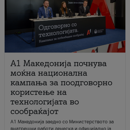
A1 Македонија почнува
моќна национална
кампања за поодговорно
користење на
технологијата во
сообраќајот
A1 Македонија заедно со Министерството за
внатрешни работи денеска и официјално ја