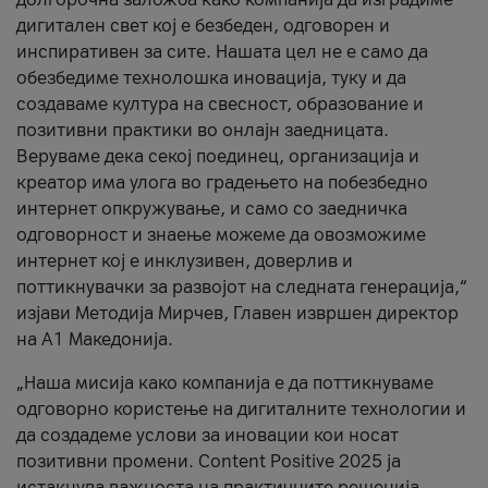
дигитален свет кој е безбеден, одговорен и
инспиративен за сите. Нашата цел не е само да
обезбедиме технолошка иновација, туку и да
создаваме култура на свесност, образование и
позитивни практики во онлајн заедницата.
Веруваме дека секој поединец, организација и
креатор има улога во градењето на побезбедно
интернет опкружување, и само со заедничка
одговорност и знаење можеме да овозможиме
интернет кој е инклузивен, доверлив и
поттикнувачки за развојот на следната генерација,“
изјави Методија Мирчев, Главен извршен директор
на А1 Македонија.
„Наша мисија како компанија е да поттикнуваме
одговорно користење на дигиталните технологии и
да создадеме услови за иновации кои носат
позитивни промени. Content Positive 2025 ја
истакнува важноста на практичните решенија,