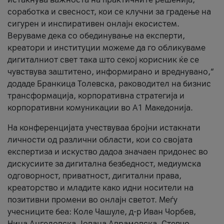
соработка и свесност, кои се клучни за градење на
сигурен и инспиративен онлајн екосистем.
Веруваме дека со обединување на експерти,
креатори и институции можеме да го обликуваме
дигиталниот свет така што секој корисник ќе се
чувствува заштитено, информирано и вреднувано,“
додаде Бранкица Толевска, раководител на бизнис
трансформација, корпоративна стратегија и
корпоративни комуникации во А1 Македонија.
На конференцијата учествуваа бројни истакнати
личности од различни области, кои со својата
експертиза и искуство дадоа значаен придонес во
дискусиите за дигитална безбедност, медиумска
одговорност, приватност, дигитални права,
креаторство и младите како идни носители на
позитивни промени во онлајн светот. Меѓу
учесниците беа: Коле Чашуле, д-р Иван Чорбев,
Нина Ангеловска, Јована Аврамовска, Стевчо