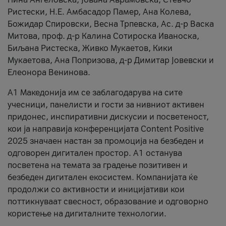
Ристески, Н.Е. Амбасадор Памер, Ана Колева,
Божидар Спировски, Весна Трпевска, Ас. д-р Васка
Митова, проф. д-р Калина Сотироска Иваноска,
Биљана Ристеска, Живко Мукаетов, Кики
Мукаетова, Ана Попризова, д-р Димитар Јовевски и
Елеонора Венинова.
А1 Македонија им се заблагодарува на сите
учесници, панелисти и гости за нивниот активен
придонес, инспиративни дискусии и посветеност,
кои ја направија конференцијата Content Positive
2025 значаен настан за промоција на безбеден и
одговорен дигитален простор. А1 останува
посветена на темата за градење позитивен и
безбеден дигитален екосистем. Компанијата ќе
продолжи со активности и иницијативи кои
поттикнуваат свесност, образование и одговорно
користење на дигиталните технологии.