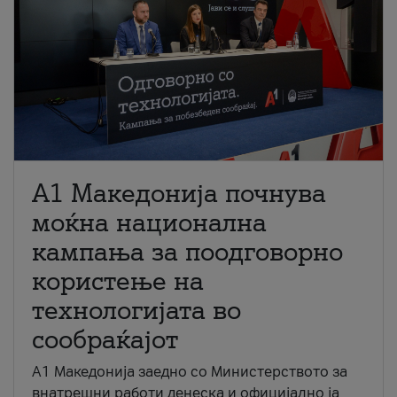
A1 Македонија почнува
моќна национална
кампања за поодговорно
користење на
технологијата во
сообраќајот
A1 Македонија заедно со Министерството за
внатрешни работи денеска и официјално ја