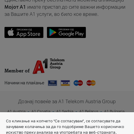
Мојот A1
имате пристап до сите важни информации
за Вашите A1 услуги, во било кое време.
Member of
Начини на плаќање
Дознај повеќе за A1 Telekom Austria Group
A1 Austria
A1 Croatia
A1 Serbia
A1 Belarus
A1 Bulgaria
A1 Slovenia
A1 Digital
Со кликање на копчето "Се согласувам", се согласувате да
зачуваме колачиња за да го подобриме Вашето корисничко
искуство преку анализа на употребата на веб-страната,