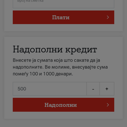
Број на сметка
Плати
Надополни кредит
Внесете ја сумата која што сакате да ја
надополните. Ве молиме, внесувајте сума
помеѓу 100 и 1000 денари.
-
+
Надополни