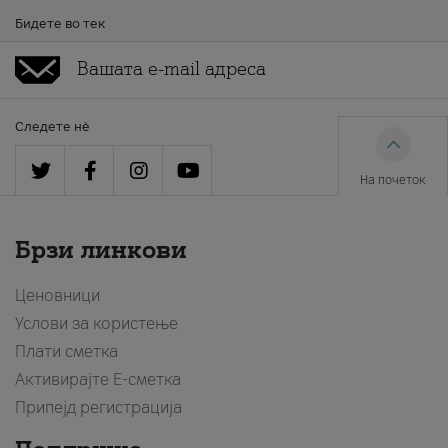
Бидете во тек
Следете нè
На почеток
Брзи линкови
Ценовници
Услови за користење
Плати сметка
Активирајте Е-сметка
Припејд регистрација