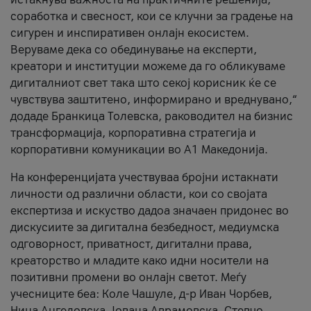
соработка и свесност, кои се клучни за градење на
сигурен и инспиративен онлајн екосистем.
Веруваме дека со обединување на експерти,
креатори и институции можеме да го обликуваме
дигиталниот свет така што секој корисник ќе се
чувствува заштитено, информирано и вреднувано,“
додаде Бранкица Толевска, раководител на бизнис
трансформација, корпоративна стратегија и
корпоративни комуникации во А1 Македонија.
На конференцијата учествуваа бројни истакнати
личности од различни области, кои со својата
експертиза и искуство дадоа значаен придонес во
дискусиите за дигитална безбедност, медиумска
одговорност, приватност, дигитални права,
креаторство и младите како идни носители на
позитивни промени во онлајн светот. Меѓу
учесниците беа: Коле Чашуле, д-р Иван Чорбев,
Нина Ангеловска, Јована Аврамовска, Стевчо