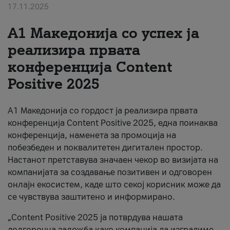
17.11.2025
За нас
А1 Македонија со успех ја
#ПодобарОнлајн
реализира првата
конференција Content
Positive 2025
А1 Македонија со гордост ја реализира првата
конференција Content Positive 2025, една поинаква
конференција, наменета за промоција на
побезбеден и поквалитетен дигитален простор.
Настанот претставува значаен чекор во визијата на
компанијата за создавање позитивен и одговорен
онлајн екосистем, каде што секој корисник може да
се чувствува заштитено и информирано.
„Content Positive 2025 ја потврдува нашата
долгорочна заложба како компанија да изградиме