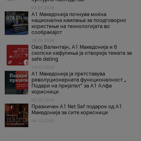
03.07.2026
A1 Македонија почнува моќна
национална кампања за поодговорно
користење на технологијата во
сообраќајот
18.05.2026
Овој Валентајн, A1 Македонија и 6
скопски кафулиња ја отворија темата за
safe dating
16.02.2026
А1 Македонија ја претставува
револуционерната функционалност „
Подари на пријател“ за А1 Алфа
корисници
02.02.2026
Празничен A1 Net Sеf подарок од А1
Македонија за сите корисници
04.12.2025