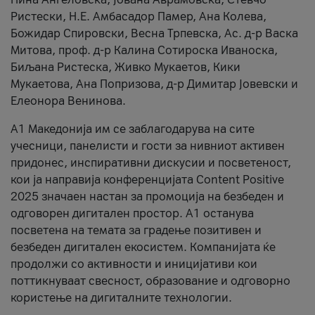
Ристески, Н.Е. Амбасадор Памер, Ана Колева,
Божидар Спировски, Весна Трпевска, Ас. д-р Васка
Митова, проф. д-р Калина Сотироска Иваноска,
Биљана Ристеска, Живко Мукаетов, Кики
Мукаетова, Ана Попризова, д-р Димитар Јовевски и
Елеонора Венинова.
А1 Македонија им се заблагодарува на сите
учесници, панелисти и гости за нивниот активен
придонес, инспиративни дискусии и посветеност,
кои ја направија конференцијата Content Positive
2025 значаен настан за промоција на безбеден и
одговорен дигитален простор. А1 останува
посветена на темата за градење позитивен и
безбеден дигитален екосистем. Компанијата ќе
продолжи со активности и иницијативи кои
поттикнуваат свесност, образование и одговорно
користење на дигиталните технологии.