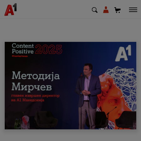
МК
EN
SQ
Приватни
Деловни
Поддршка
Надополни кредит
Плати сметка