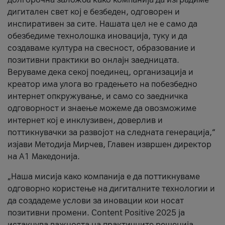
дигитален свет кој е безбеден, одговорен и
инспиративен за сите. Нашата цел не е само да
обезбедиме технолошка иновација, туку и да
создаваме култура на свесност, образование и
позитивни практики во онлајн заедницата.
Веруваме дека секој поединец, организација и
креатор има улога во градењето на побезбедно
интернет опкружување, и само со заедничка
одговорност и знаење можеме да овозможиме
интернет кој е инклузивен, доверлив и
поттикнувачки за развојот на следната генерација,“
изјави Методија Мирчев, Главен извршен директор
на А1 Македонија.
„Наша мисија како компанија е да поттикнуваме
одговорно користење на дигиталните технологии и
да создадеме услови за иновации кои носат
позитивни промени. Content Positive 2025 ја
истакнува важноста на практичните решенија,