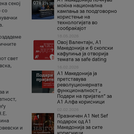
ека секој
моќна национална
 со
кампања за поодговорно
користење на
нувачки
технологијата во
а.
сообраќајот
18.05.2026
создадеме
Овој Валентајн, A1
тичните
Македонија и 6 скопски
кафулиња ја отворија
от свет
темата за safe dating
вска,
16.02.2026
А1 Македонија ја
претставува
револуционерната
функционалност „
за и
Подари на пријател“ за
атност,
А1 Алфа корисници
еѓу
02.02.2026
.Е.
Празничен A1 Net Sеf
лина
подарок од А1
Македонија за сите
овевски и
корисници