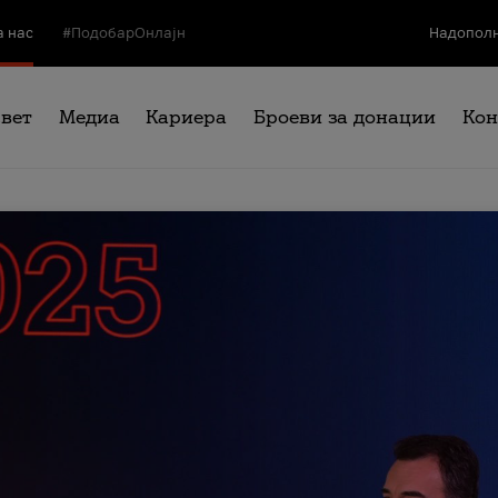
а нас
#ПодобарОнлајн
Надополн
свет
Медиа
Кариера
Броеви за донации
Кон