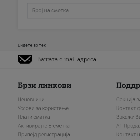
Број на сметка
Бидете во тек
Брзи линкови
Подд
Ценовници
Секција 
Услови за користење
Контакт 
Плати сметка
Закажи б
Активирајте Е-сметка
A1 Прода
Припејд регистрација
Контакт 