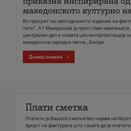
приказна инспирирана од
македонското културно н
Во пресрет на овогодишното издание на фест
лето“, А1 Македонија ја претстави кампањата 
централен дел е новата џез-интерпретација н
македонска народна песна „Билјан
Дознај повеќе
Плати сметка
Платете ја Вашата сметка без најава на Мојот
бројот на фактурата што сакате да ја платите