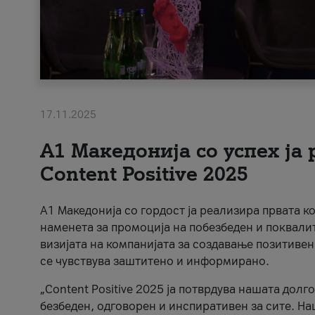
17.11.2025
А1 Македонија со успех ја
Content Positive 2025
А1 Македонија со гордост ја реализира првата к
наменета за промоција на побезбеден и поквали
визијата на компанијата за создавање позитивен
се чувствува заштитено и информирано.
„Content Positive 2025 ја потврдува нашата долг
безбеден, одговорен и инспиративен за сите. На