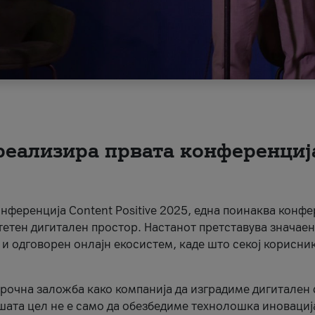
 реализира првата конференциј
онференција Content Positive 2025, една поинаква конфе
тетен дигитален простор. Настанот претставува значаен
 и одговорен онлајн екосистем, каде што секој корисни
орочна заложба како компанија да изградиме дигитален с
шата цел не е само да обезбедиме технолошка иновација