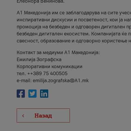
Елеонора Венинова.
А1 Македонија им се заблагодарува на сите учес
инспиративни дискусии и посветеност, кои ја на
промоција на безбеден и одговорен дигитален пр
безбеден дигитален екосистем. Компанијата ќе 
свесност, образование и одговорно користење н
Контакт за медиуми А1 Македонија:
Емилија Зографска
Корпоративни комуникации
тел. ++389 75 400505
e-mail: emilija.zografska@A1.mk
Назад