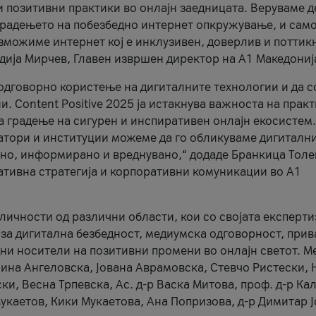
и позитивни практики во онлајн заедницата. Веруваме д
 градењето на побезбедно интернет опкружување, и само
зможиме интернет кој е инклузивен, доверлив и поттик
тодија Мирчев, Главен извршен директор на А1 Македониј
 одговорно користење на дигиталните технологии и да 
. Content Positive 2025 ја истакнува важноста на прак
за градење на сигурен и инспиративен онлајн екосистем.
атори и институции можеме да го обликуваме дигитални
тено, информирано и вреднувано,“ додаде Бранкица Толе
ативна стратегија и корпоративни комуникации во А1
личности од различни области, кои со својата експерти
 за дигитална безбедност, медиумска одговорност, прив
ни носители на позитивни промени во онлајн светот. М
Нина Ангеловска, Јована Аврамовска, Стевчо Ристески, Н
и, Весна Трпевска, Ас. д-р Васка Митова, проф. д-р Ка
каетов, Кики Мукаетова, Ана Попризова, д-р Димитар Ј