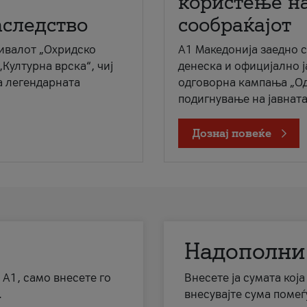
користење на
аследство
сообраќајот
ивалот „Охридско
A1 Македонија заедно 
„Културна врска“, чиј
денеска и официјално 
а легендарната
одговорна кампања „Од
подигнување на јавната 
Дознај повеќе
Надополни
 А1, само внесете го
Внесете ја сумата кој
.
внесувајте сума помеѓ