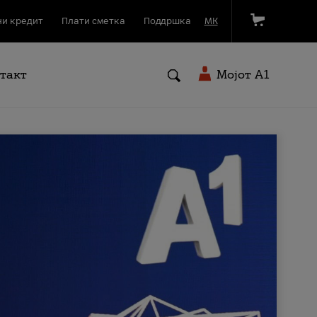
и кредит
Плати сметка
Поддршка
МК
такт
Мојот A1