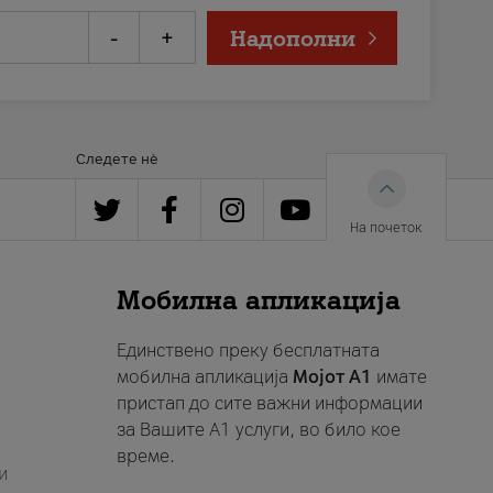
-
+
Надополни
Следете нè
На почеток
Мобилна апликација
Единствено преку бесплатната
мобилна апликација
Мојот A1
имате
пристап до сите важни информации
за Вашите A1 услуги, во било кое
време.
и