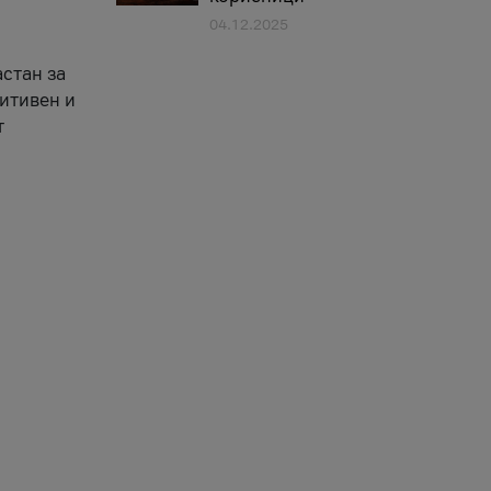
04.12.2025
астан за
зитивен и
т