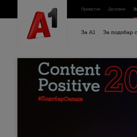
Приватни
Деловни
З
За А1
За подобар 