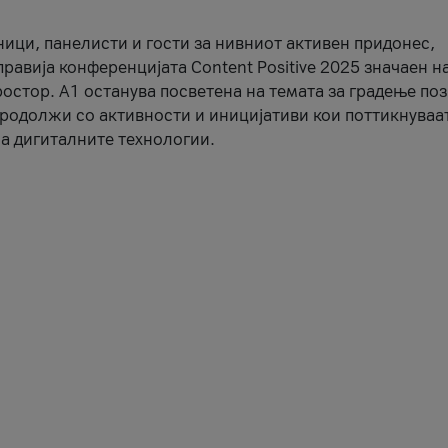
ници, панелисти и гости за нивниот активен придонес,
правија конференцијата Content Positive 2025 значаен н
остор. А1 останува посветена на темата за градење по
продолжи со активности и иницијативи кои поттикнуваа
а дигиталните технологии.