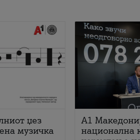
лниот џез
A1 Македони
мена музичка
национална 