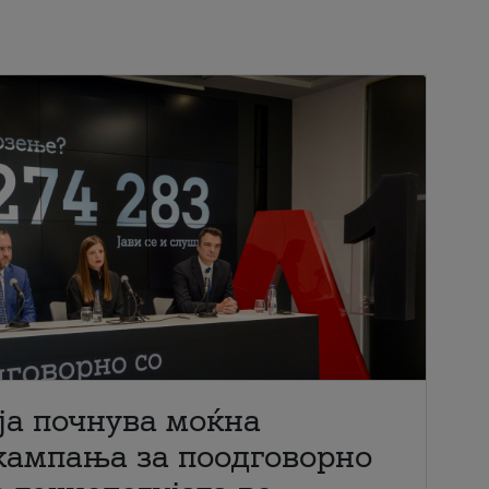
ја почнува моќна
кампања за поодговорно