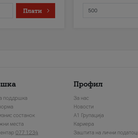
Плати
ршка
Профил
за поддршка
За нас
форма
Новости
изнис состанок
А1 Групација
жни места
Кариера
центар
077 1234
Заштита на лични податоц