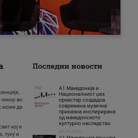
а
Последни новости
А1 Македонија и
ренција,
Националниот џез
 чекор во
оркестар создадоа
современа музичка
к може да
приказна инспирирана
од македонското
културно наследство
вет кој е
03.07.2026
, туку и
A1 Македонија почнува