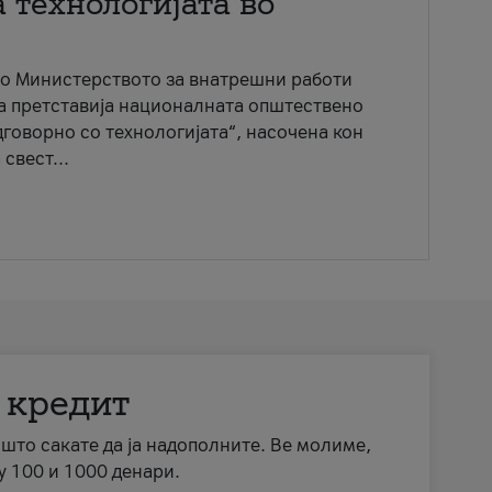
 технологијата во
со Министерството за внатрешни работи
ја претставија националната општествено
говорно со технологијата“, насочена кон
свест...
 кредит
а што сакате да ја надополните. Ве молиме,
у 100 и 1000 денари.