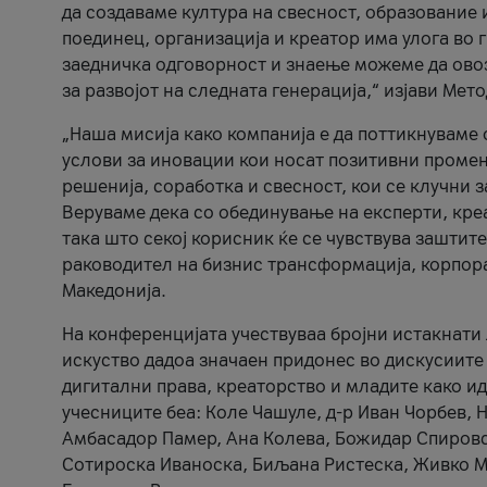
да создаваме култура на свесност, образование 
поединец, организација и креатор има улога во
заедничка одговорност и знаење можеме да ово
за развојот на следната генерација,“ изјави Ме
„Наша мисија како компанија е да поттикнуваме
услови за иновации кои носат позитивни промени
решенија, соработка и свесност, кои се клучни 
Веруваме дека со обединување на експерти, кре
така што секој корисник ќе се чувствува зашти
раководител на бизнис трансформација, корпор
Македонија.
На конференцијата учествуваа бројни истакнати 
искуство дадоа значаен придонес во дискусиите
дигитални права, креаторство и младите како ид
учесниците беа: Коле Чашуле, д-р Иван Чорбев, 
Амбасадор Памер, Ана Колева, Божидар Спировск
Сотироска Иваноска, Биљана Ристеска, Живко Му