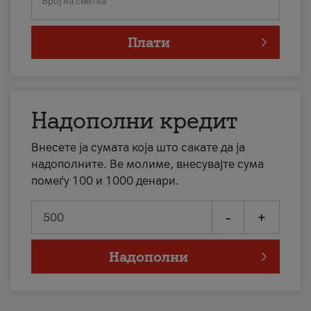
Број на сметка
Плати
Надополни кредит
Внесете ја сумата која што сакате да ја
надополните. Ве молиме, внесувајте сума
помеѓу 100 и 1000 денари.
-
+
Надополни