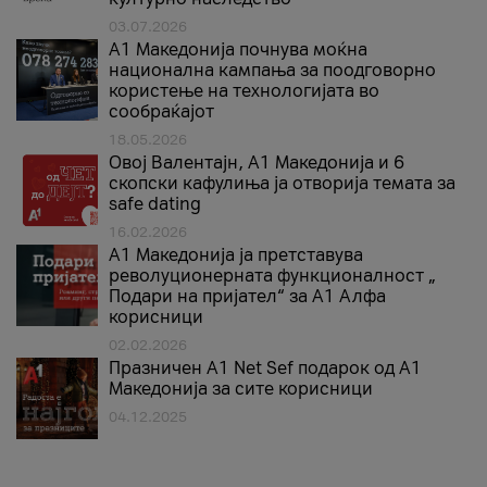
03.07.2026
A1 Македонија почнува моќна
национална кампања за поодговорно
користење на технологијата во
сообраќајот
18.05.2026
Овој Валентајн, A1 Македонија и 6
скопски кафулиња ја отворија темата за
safe dating
16.02.2026
А1 Македонија ја претставува
револуционерната функционалност „
Подари на пријател“ за А1 Алфа
корисници
02.02.2026
Празничен A1 Net Sеf подарок од А1
Македонија за сите корисници
04.12.2025