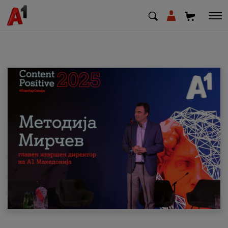
МК
EN
SQ
Приватни
Деловни
Поддршка
Надополни кредит
Плати сметка