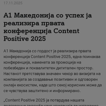
17.11.2025
За нас
А1 Македонија со успех ја
#ПодобарОнлајн
реализира првата
конференција Content
Positive 2025
А1 Македонија со гордост ја реализира првата
конференција Content Positive 2025, една поинаква
конференција, наменета за промоција на
побезбеден и поквалитетен дигитален простор.
Настанот претставува значаен чекор во визијата на
компанијата за создавање позитивен и одговорен
онлајн екосистем, каде што секој корисник може да
се чувствува заштитено и информирано.
„Content Positive 2025 ја потврдува нашата
долгорочна заложба како компанија да изградиме