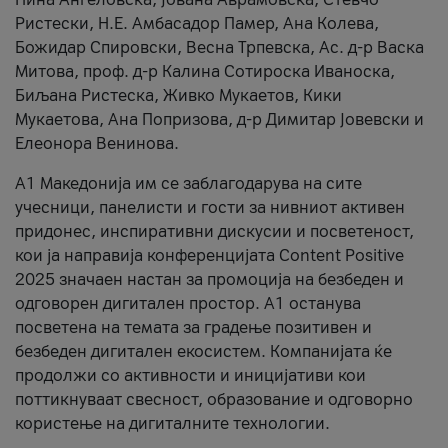
Ристески, Н.Е. Амбасадор Памер, Ана Колева,
Божидар Спировски, Весна Трпевска, Ас. д-р Васка
Митова, проф. д-р Калина Сотироска Иваноска,
Биљана Ристеска, Живко Мукаетов, Кики
Мукаетова, Ана Попризова, д-р Димитар Јовевски и
Елеонора Венинова.
А1 Македонија им се заблагодарува на сите
учесници, панелисти и гости за нивниот активен
придонес, инспиративни дискусии и посветеност,
кои ја направија конференцијата Content Positive
2025 значаен настан за промоција на безбеден и
одговорен дигитален простор. А1 останува
посветена на темата за градење позитивен и
безбеден дигитален екосистем. Компанијата ќе
продолжи со активности и иницијативи кои
поттикнуваат свесност, образование и одговорно
користење на дигиталните технологии.