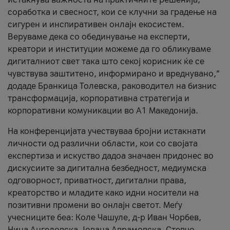
соработка и свесност, кои се клучни за градење на
сигурен и инспиративен онлајн екосистем.
Веруваме дека со обединување на експерти,
креатори и институции можеме да го обликуваме
дигиталниот свет така што секој корисник ќе се
чувствува заштитено, информирано и вреднувано,“
додаде Бранкица Толевска, раководител на бизнис
трансформација, корпоративна стратегија и
корпоративни комуникации во А1 Македонија.
На конференцијата учествуваа бројни истакнати
личности од различни области, кои со својата
експертиза и искуство дадоа значаен придонес во
дискусиите за дигитална безбедност, медиумска
одговорност, приватност, дигитални права,
креаторство и младите како идни носители на
позитивни промени во онлајн светот. Меѓу
учесниците беа: Коле Чашуле, д-р Иван Чорбев,
Нина Ангеловска, Јована Аврамовска, Стевчо