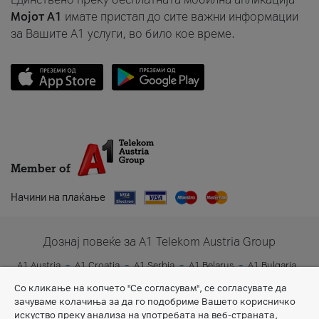
Мојот A1
имате пристап до сите важни информации
за Вашите A1 услуги, во било кое време.
Member of
Начини на плаќање
Дознај повеќе за A1 Telekom Austria Group
A1 Austria
A1 Croatia
A1 Serbia
A1 Belarus
A1 Bulgaria
A1 Slovenia
A1 Digital
Со кликање на копчето "Се согласувам", се согласувате да
зачуваме колачиња за да го подобриме Вашето корисничко
искуство преку анализа на употребата на веб-страната,