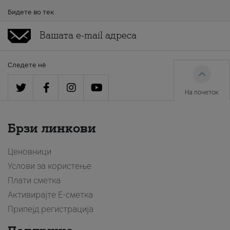
Бидете во тек
Следете нè
На почеток
Брзи линкови
Ценовници
Услови за користење
Плати сметка
Активирајте Е-сметка
Припејд регистрација