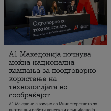
A1 Македонија почнува
моќна национална
кампања за поодговорно
користење на
технологијата во
сообраќајот
A1 Македонија заедно со Министерството за
внатрешни работи денеска и официјално ја