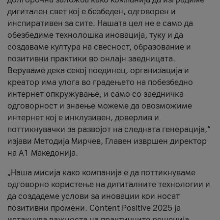
дигитален свет кој е безбеден, одговорен и
инспиративен за сите. Нашата цел не е само да
обезбедиме технолошка иновација, туку и да
создаваме култура на свесност, образование и
позитивни практики во онлајн заедницата.
Веруваме дека секој поединец, организација и
креатор има улога во градењето на побезбедно
интернет опкружување, и само со заедничка
одговорност и знаење можеме да овозможиме
интернет кој е инклузивен, доверлив и
поттикнувачки за развојот на следната генерација,“
изјави Методија Мирчев, Главен извршен директор
на А1 Македонија.
„Наша мисија како компанија е да поттикнуваме
одговорно користење на дигиталните технологии и
да создадеме услови за иновации кои носат
позитивни промени. Content Positive 2025 ја
истакнува важноста на практичните решенија,