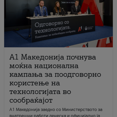
A1 Македонија почнува
моќна национална
кампања за поодговорно
користење на
технологијата во
сообраќајот
A1 Македонија заедно со Министерството за
внатрешни работи денеска и официјално ја