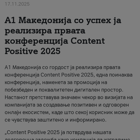
17.11.2025
За нас
А1 Македонија со успех ја
#ПодобарОнлајн
реализира првата
конференција Content
Positive 2025
А1 Македонија со гордост ја реализира првата
конференција Content Positive 2025, една поинаква
конференција, наменета за промоција на
побезбеден и поквалитетен дигитален простор.
Настанот претставува значаен чекор во визијата на
компанијата за создавање позитивен и одговорен
онлајн екосистем, каде што секој корисник може да
се чувствува заштитено и информирано.
„Content Positive 2025 ја потврдува нашата
долгорочна заложба како компанија да изградиме