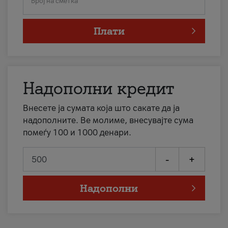
Број на сметка
Плати
Надополни кредит
Внесете ја сумата која што сакате да ја
надополните. Ве молиме, внесувајте сума
помеѓу 100 и 1000 денари.
-
+
Надополни