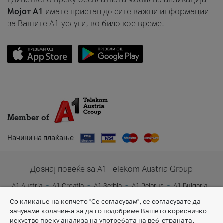
Мојот A1
имате пристап до сите важни информации
за Вашите A1 услуги, во било кое време.
Member of
Начини на плаќање
Дознај повеќе за A1 Telekom Austria Group
A1 Austria
A1 Croatia
A1 Serbia
A1 Belarus
A1 Bulgaria
A1 Slovenia
A1 Digital
Со кликање на копчето "Се согласувам", се согласувате да
зачуваме колачиња за да го подобриме Вашето корисничко
искуство преку анализа на употребата на веб-страната,