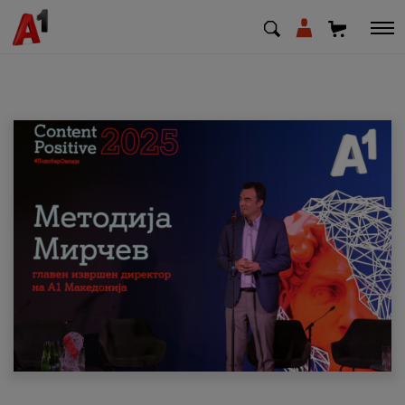
МК
EN
SQ
Приватни
Деловни
Поддршка
Надополни кредит
Плати сметка