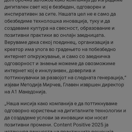
дигитален свет кој е безбеден, одговорен и
инспиративен за сите. Нашата цел не е само да
обезбедиме технолошка иновација, туку и да
создаваме култура на свесност, образование и
позитивни практики во онлајн заедницата.
Веруваме дека секој поединец, организација и
креатор има улога во градењето на побезбедно
интернет опкружување, и само со заедничка
одговорност и знаење можеме да овозможиме
интернет кој е инклузивен, доверлив и
поттикнувачки за развојот на следната генерација,“
изјави Методија Мирчев, Главен извршен директор
на А1 Македонија.
„Наша мисија како компанија е да поттикнуваме
одговорно користење на дигиталните технологии и
да создадеме услови за иновации кои носат
позитивни промени. Content Positive 2025 ја
истакнува важноста на практичните решенија,