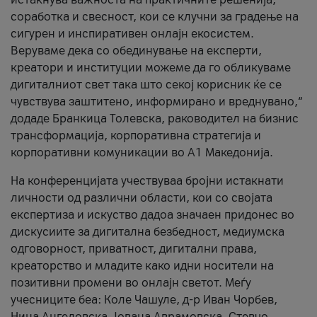
соработка и свесност, кои се клучни за градење на
сигурен и инспиративен онлајн екосистем.
Веруваме дека со обединување на експерти,
креатори и институции можеме да го обликуваме
дигиталниот свет така што секој корисник ќе се
чувствува заштитено, информирано и вреднувано,“
додаде Бранкица Толевска, раководител на бизнис
трансформација, корпоративна стратегија и
корпоративни комуникации во А1 Македонија.
На конференцијата учествуваа бројни истакнати
личности од различни области, кои со својата
експертиза и искуство дадоа значаен придонес во
дискусиите за дигитална безбедност, медиумска
одговорност, приватност, дигитални права,
креаторство и младите како идни носители на
позитивни промени во онлајн светот. Меѓу
учесниците беа: Коле Чашуле, д-р Иван Чорбев,
Нина Ангеловска, Јована Аврамовска, Стевчо