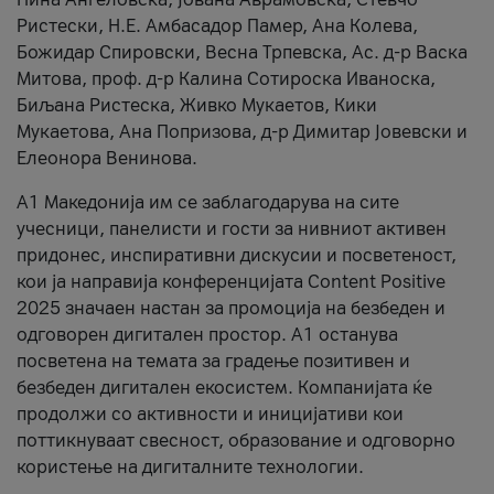
Ристески, Н.Е. Амбасадор Памер, Ана Колева,
Божидар Спировски, Весна Трпевска, Ас. д-р Васка
Митова, проф. д-р Калина Сотироска Иваноска,
Биљана Ристеска, Живко Мукаетов, Кики
Мукаетова, Ана Попризова, д-р Димитар Јовевски и
Елеонора Венинова.
А1 Македонија им се заблагодарува на сите
учесници, панелисти и гости за нивниот активен
придонес, инспиративни дискусии и посветеност,
кои ја направија конференцијата Content Positive
2025 значаен настан за промоција на безбеден и
одговорен дигитален простор. А1 останува
посветена на темата за градење позитивен и
безбеден дигитален екосистем. Компанијата ќе
продолжи со активности и иницијативи кои
поттикнуваат свесност, образование и одговорно
користење на дигиталните технологии.