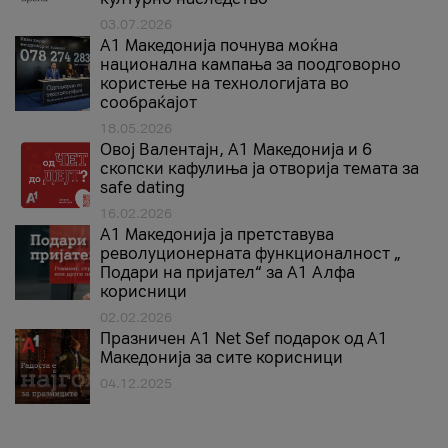
03.07.2026
A1 Македонија почнува моќна
национална кампања за поодговорно
користење на технологијата во
сообраќајот
18.05.2026
Овој Валентајн, A1 Македонија и 6
скопски кафулиња ја отворија темата за
safe dating
16.02.2026
А1 Македонија ја претставува
револуционерната функционалност „
Подари на пријател“ за А1 Алфа
корисници
02.02.2026
Празничен A1 Net Sеf подарок од А1
Македонија за сите корисници
04.12.2025