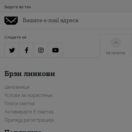
Бидете во тек
Следете нè
На почеток
Брзи линкови
Ценовници
Услови за користење
Плати сметка
Активирајте Е-сметка
Припејд регистрација