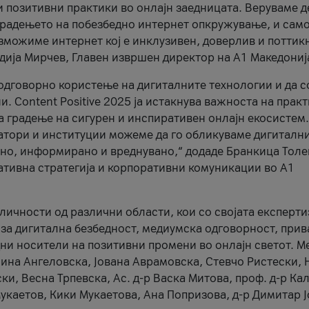
и позитивни практики во онлајн заедницата. Веруваме д
 градењето на побезбедно интернет опкружување, и само
зможиме интернет кој е инклузивен, доверлив и поттик
тодија Мирчев, Главен извршен директор на А1 Македониј
 одговорно користење на дигиталните технологии и да 
. Content Positive 2025 ја истакнува важноста на прак
за градење на сигурен и инспиративен онлајн екосистем.
атори и институции можеме да го обликуваме дигитални
тено, информирано и вреднувано,“ додаде Бранкица Толе
ативна стратегија и корпоративни комуникации во А1
личности од различни области, кои со својата експерти
 за дигитална безбедност, медиумска одговорност, прив
ни носители на позитивни промени во онлајн светот. М
Нина Ангеловска, Јована Аврамовска, Стевчо Ристески, Н
и, Весна Трпевска, Ас. д-р Васка Митова, проф. д-р Ка
каетов, Кики Мукаетова, Ана Попризова, д-р Димитар Ј