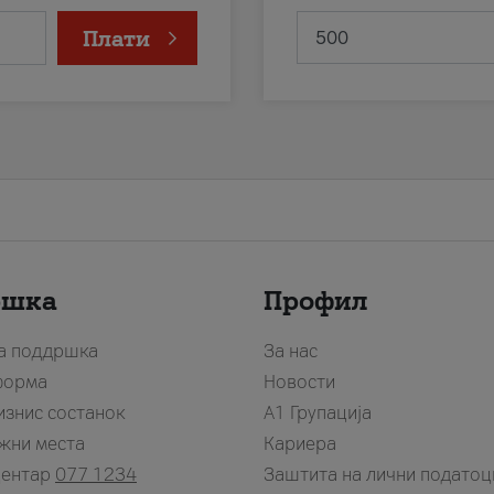
Плати
ршка
Профил
за поддршка
За нас
форма
Новости
изнис состанок
А1 Групација
жни места
Кариера
центар
077 1234
Заштита на лични податоц