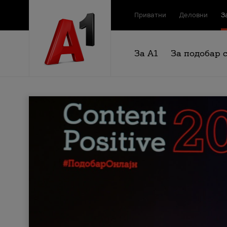
Приватни
Деловни
З
За А1
За подобар 