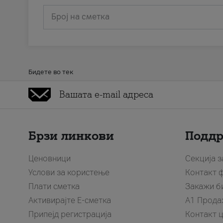
Број на сметка
Бидете во тек
Брзи линкови
Подд
Ценовници
Секција 
Услови за користење
Контакт 
Плати сметка
Закажи б
Активирајте Е-сметка
A1 Прода
Припејд регистрација
Контакт 