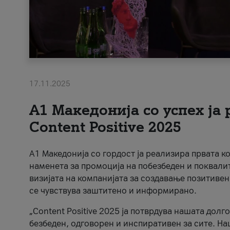
17.11.2025
А1 Македонија со успех ја
Content Positive 2025
А1 Македонија со гордост ја реализира првата к
наменета за промоција на побезбеден и поквали
визијата на компанијата за создавање позитивен
се чувствува заштитено и информирано.
„Content Positive 2025 ја потврдува нашата долг
безбеден, одговорен и инспиративен за сите. На