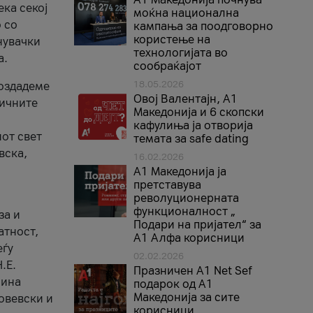
ека секој
моќна национална
 со
кампања за поодговорно
користење на
нувачки
технологијата во
а.
сообраќајот
18.05.2026
создадеме
Овој Валентајн, A1
тичните
Македонија и 6 скопски
кафулиња ја отворија
от свет
темата за safe dating
вска,
16.02.2026
А1 Македонија ја
претставува
револуционерната
функционалност „
за и
Подари на пријател“ за
атност,
А1 Алфа корисници
еѓу
02.02.2026
.Е.
Празничен A1 Net Sеf
лина
подарок од А1
Македонија за сите
овевски и
корисници