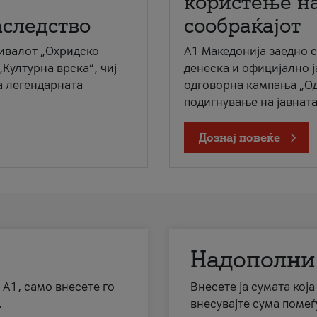
користење на
аследство
сообраќајот
ивалот „Охридско
A1 Македонија заедно 
„Културна врска“, чиј
денеска и официјално 
а легендарната
одговорна кампања „Од
подигнување на јавната 
Дознај повеќе
Надополни
 А1, само внесете го
Внесете ја сумата кој
.
внесувајте сума помеѓ