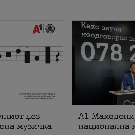
лниот џез
A1 Македони
мена музичка
национална 