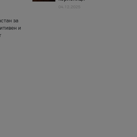
04.12.2025
астан за
зитивен и
т