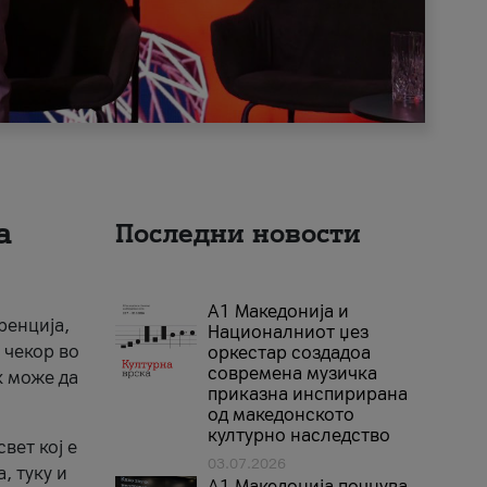
а
Последни новости
А1 Македонија и
ренција,
Националниот џез
 чекор во
оркестар создадоа
современа музичка
к може да
приказна инспирирана
од македонското
културно наследство
вет кој е
03.07.2026
, туку и
A1 Македонија почнува