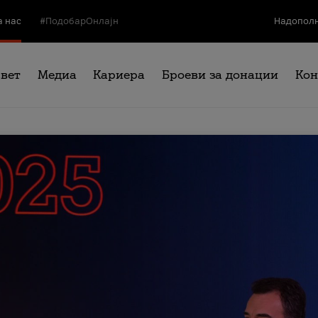
а нас
#ПодобарОнлајн
Надополн
свет
Медиа
Кариера
Броеви за донации
Кон