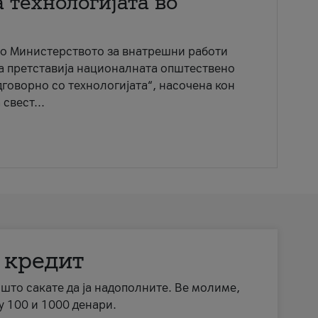
 технологијата во
со Министерството за внатрешни работи
ја претставија националната општествено
говорно со технологијата“, насочена кон
свест...
 кредит
а што сакате да ја надополните. Ве молиме,
у 100 и 1000 денари.