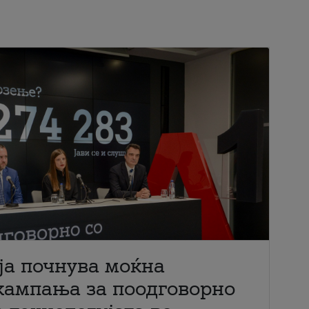
ја почнува моќна
кампања за поодговорно