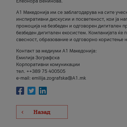
Елеонора Венинова.
А1 Македонија им се заблагодарува на сите учес
инспиративни дискусии и посветеност, кои ја на
промоција на безбеден и одговорен дигитален пр
безбеден дигитален екосистем. Компанијата ќе 
свесност, образование и одговорно користење н
Контакт за медиуми А1 Македонија:
Емилија Зографска
Корпоративни комуникации
тел. ++389 75 400505
e-mail: emilija.zografska@A1.mk
Назад