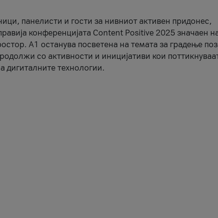
ници, панелисти и гости за нивниот активен придонес,
правија конференцијата Content Positive 2025 значаен н
остор. А1 останува посветена на темата за градење по
продолжи со активности и иницијативи кои поттикнуваа
а дигиталните технологии.