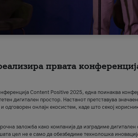
 реализира првата конференциј
онференција Content Positive 2025, една поинаква конфе
тетен дигитален простор. Настанот претставува значаен
 и одговорен онлајн екосистем, каде што секој корисни
орочна заложба како компанија да изградиме дигитален с
шата цел не е само да обезбедиме технолошка иновација