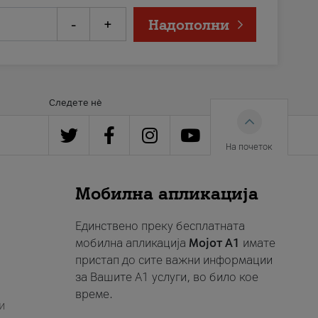
-
+
Надополни
Следете нè
На почеток
Мобилна апликација
Единствено преку бесплатната
мобилна апликација
Мојот A1
имате
пристап до сите важни информации
за Вашите A1 услуги, во било кое
време.
и