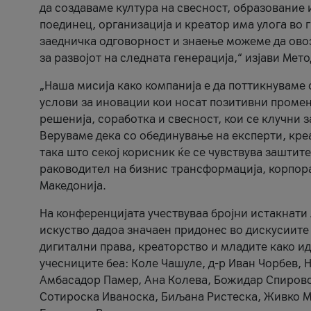
да создаваме култура на свесност, образование 
поединец, организација и креатор има улога во
заедничка одговорност и знаење можеме да ово
за развојот на следната генерација,“ изјави Ме
„Наша мисија како компанија е да поттикнуваме
услови за иновации кои носат позитивни промени
решенија, соработка и свесност, кои се клучни 
Веруваме дека со обединување на експерти, кре
така што секој корисник ќе се чувствува зашти
раководител на бизнис трансформација, корпор
Македонија.
На конференцијата учествуваа бројни истакнати 
искуство дадоа значаен придонес во дискусиите
дигитални права, креаторство и младите како ид
учесниците беа: Коле Чашуле, д-р Иван Чорбев, 
Амбасадор Памер, Ана Колева, Божидар Спировск
Сотироска Иваноска, Биљана Ристеска, Живко Му