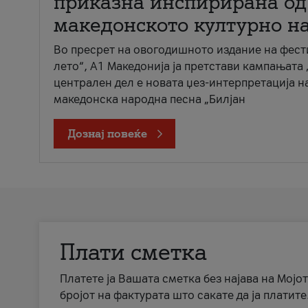
приказна инспирирана од
македонското културно н
Во пресрет на овогодишното издание на фест
лето“, А1 Македонија ја претстави кампањата 
централен дел е новата џез-интерпретација н
македонска народна песна „Билјан
Дознај повеќе
Плати сметка
Платете ја Вашата сметка без најава на Мојот
бројот на фактурата што сакате да ја платите