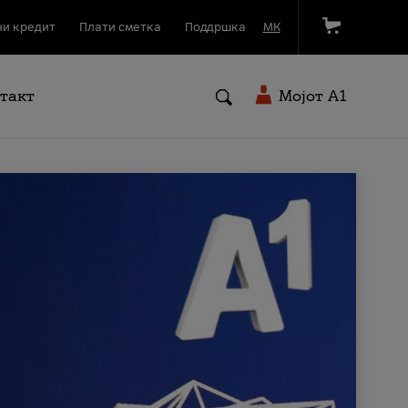
и кредит
Плати сметка
Поддршка
МК
такт
Мојот A1