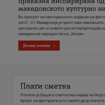
приказна инспирирана од
македонското културно н
Во пресрет на овогодишното издание на фест
лето“, А1 Македонија ја претстави кампањата 
централен дел е новата џез-интерпретација н
македонска народна песна „Билјан
Дознај повеќе
Плати сметка
Платете ја Вашата сметка без најава на Мојот
бројот на фактурата што сакате да ја платите