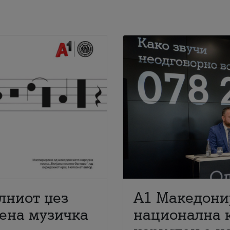
лниот џез
A1 Македони
мена музичка
национална 