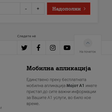
-
+
Надополни
Следете нè
На почеток
Мобилна апликација
Единствено преку бесплатната
мобилна апликација
Мојот A1
имате
пристап до сите важни информации
за Вашите A1 услуги, во било кое
време.
и