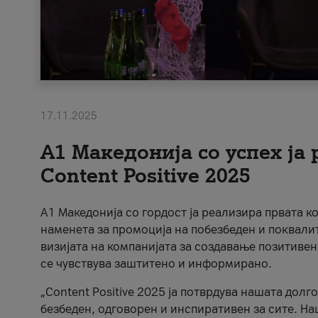
17.11.2025
А1 Македонија со успех ја
Content Positive 2025
А1 Македонија со гордост ја реализира првата к
наменета за промоција на побезбеден и поквали
визијата на компанијата за создавање позитивен
се чувствува заштитено и информирано.
„Content Positive 2025 ја потврдува нашата долг
безбеден, одговорен и инспиративен за сите. На