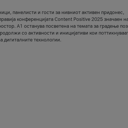
ници, панелисти и гости за нивниот активен придонес,
правија конференцијата Content Positive 2025 значаен н
остор. А1 останува посветена на темата за градење по
продолжи со активности и иницијативи кои поттикнуваа
а дигиталните технологии.