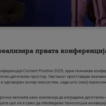
 реализира првата конференциј
онференција Content Positive 2025, една поинаква конфе
тетен дигитален простор. Настанот претставува значаен
 и одговорен онлајн екосистем, каде што секој корисни
орочна заложба како компанија да изградиме дигитален с
шата цел не е само да обезбедиме технолошка иновација