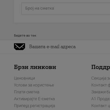
Број на сметка
Бидете во тек
Брзи линкови
Подд
Ценовници
Секција 
Услови за користење
Контакт 
Плати сметка
Закажи б
Активирајте Е-сметка
A1 Прода
Припејд регистрација
Контакт 