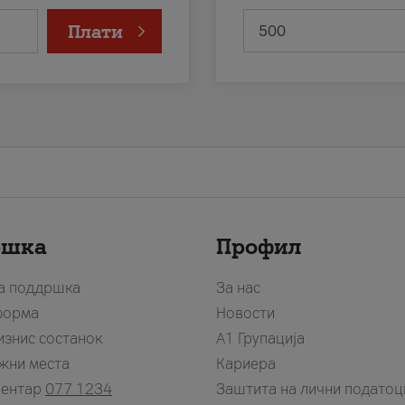
Плати
ршка
Профил
за поддршка
За нас
форма
Новости
изнис состанок
А1 Групација
жни места
Кариера
центар
077 1234
Заштита на лични податоц