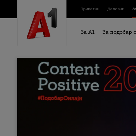
Приватни
Деловни
З
За А1
За подобар 