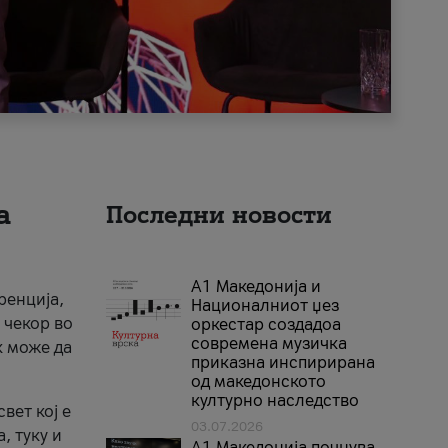
а
Последни новости
А1 Македонија и
ренција,
Националниот џез
 чекор во
оркестар создадоа
современа музичка
к може да
приказна инспирирана
од македонското
културно наследство
вет кој е
03.07.2026
, туку и
A1 Македонија почнува