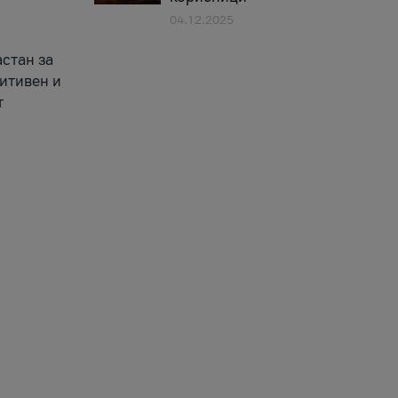
04.12.2025
астан за
зитивен и
т