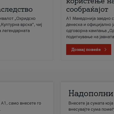
користење на
аследство
сообраќајот
ивалот „Охридско
A1 Македонија заедно 
„Културна врска“, чиј
денеска и официјално 
а легендарната
одговорна кампања „Од
подигнување на јавната 
Дознај повеќе
Надополни
 А1, само внесете го
Внесете ја сумата кој
.
внесувајте сума помеѓ