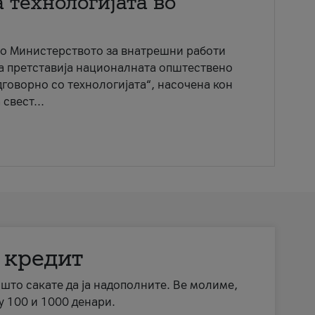
 технологијата во
со Министерството за внатрешни работи
ја претставија националната општествено
говорно со технологијата“, насочена кон
свест...
 кредит
а што сакате да ја надополните. Ве молиме,
у 100 и 1000 денари.