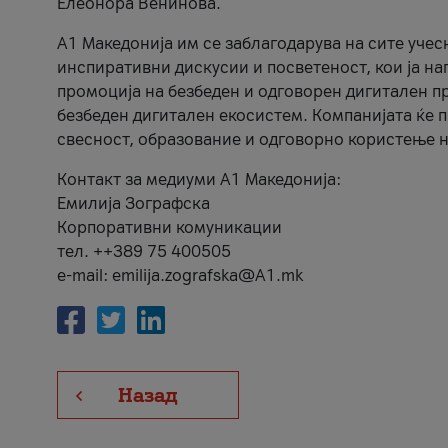
Елеонора Венинова.
А1 Македонија им се заблагодарува на сите учес
инспиративни дискусии и посветеност, кои ја на
промоција на безбеден и одговорен дигитален пр
безбеден дигитален екосистем. Компанијата ќе 
свесност, образование и одговорно користење н
Контакт за медиуми А1 Македонија:
Емилија Зографска
Корпоративни комуникации
тел. ++389 75 400505
e-mail: emilija.zografska@A1.mk
Назад