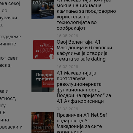
ека секој
моќна национална
 со
кампања за поодговорно
користење на
нувачки
технологијата во
а.
сообраќајот
18.05.2026
создадеме
Овој Валентајн, A1
тичните
Македонија и 6 скопски
кафулиња ја отворија
от свет
темата за safe dating
вска,
16.02.2026
А1 Македонија ја
претставува
револуционерната
функционалност „
за и
Подари на пријател“ за
атност,
А1 Алфа корисници
еѓу
02.02.2026
.Е.
Празничен A1 Net Sеf
лина
подарок од А1
Македонија за сите
овевски и
корисници