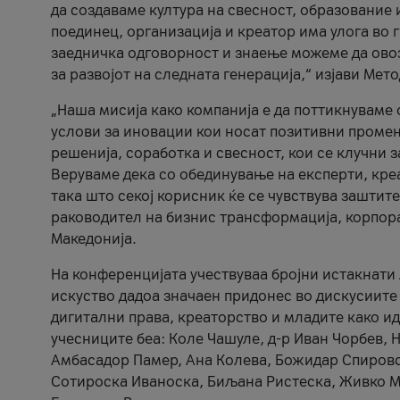
да создаваме култура на свесност, образование 
поединец, организација и креатор има улога во
заедничка одговорност и знаење можеме да ово
за развојот на следната генерација,“ изјави Ме
„Наша мисија како компанија е да поттикнуваме
услови за иновации кои носат позитивни промени
решенија, соработка и свесност, кои се клучни 
Веруваме дека со обединување на експерти, кре
така што секој корисник ќе се чувствува зашти
раководител на бизнис трансформација, корпор
Македонија.
На конференцијата учествуваа бројни истакнати 
искуство дадоа значаен придонес во дискусиите
дигитални права, креаторство и младите како ид
учесниците беа: Коле Чашуле, д-р Иван Чорбев, 
Амбасадор Памер, Ана Колева, Божидар Спировск
Сотироска Иваноска, Биљана Ристеска, Живко Му