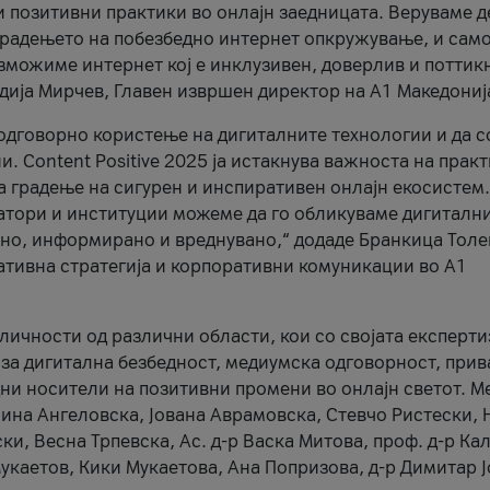
и позитивни практики во онлајн заедницата. Веруваме д
 градењето на побезбедно интернет опкружување, и само
зможиме интернет кој е инклузивен, доверлив и поттик
тодија Мирчев, Главен извршен директор на А1 Македониј
 одговорно користење на дигиталните технологии и да 
. Content Positive 2025 ја истакнува важноста на прак
за градење на сигурен и инспиративен онлајн екосистем.
атори и институции можеме да го обликуваме дигитални
тено, информирано и вреднувано,“ додаде Бранкица Толе
ативна стратегија и корпоративни комуникации во А1
личности од различни области, кои со својата експерти
 за дигитална безбедност, медиумска одговорност, прив
ни носители на позитивни промени во онлајн светот. М
Нина Ангеловска, Јована Аврамовска, Стевчо Ристески, Н
и, Весна Трпевска, Ас. д-р Васка Митова, проф. д-р Ка
каетов, Кики Мукаетова, Ана Попризова, д-р Димитар Ј