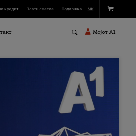
и кредит
Плати сметка
Поддршка
МК
такт
Мојот A1