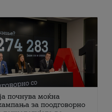
ја почнува моќна
кампања за поодговорно