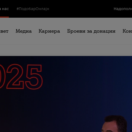
а нас
#ПодобарОнлајн
Надополн
свет
Медиа
Кариера
Броеви за донации
Кон