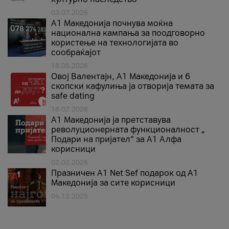
03.07.2026
A1 Македонија почнува моќна
национална кампања за поодговорно
користење на технологијата во
сообраќајот
18.05.2026
Овој Валентајн, A1 Македонија и 6
скопски кафулиња ја отворија темата за
safe dating
16.02.2026
А1 Македонија ја претставува
револуционерната функционалност „
Подари на пријател“ за А1 Алфа
корисници
02.02.2026
Празничен A1 Net Sеf подарок од А1
Македонија за сите корисници
04.12.2025