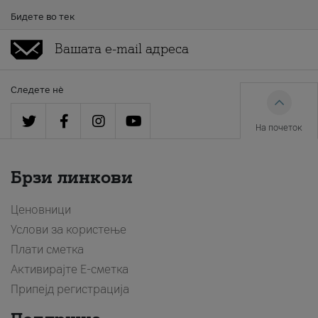
Бидете во тек
Следете нè
На почеток
Брзи линкови
Ценовници
Услови за користење
Плати сметка
Активирајте Е-сметка
Припејд регистрација