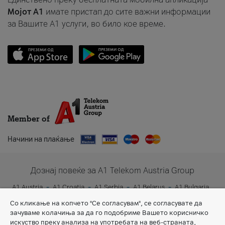
Мојот A1
имате пристап до сите важни информации
за Вашите A1 услуги, во било кое време.
Member of
Начини на плаќање
Дознај повеќе за A1 Telekom Austria Group
A1 Austria
A1 Croatia
A1 Serbia
A1 Belarus
A1 Bulgaria
A1 Slovenia
A1 Digital
Со кликање на копчето "Се согласувам", се согласувате да
зачуваме колачиња за да го подобриме Вашето корисничко
искуство преку анализа на употребата на веб-страната,