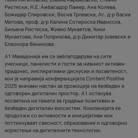
Ристески, Н.Е. Амбасадор Памер, Ана Колева,
Божидар Спировски, Весна Трпевска, Ас. д-р Васка
Митова, проф. д-р Калина Сотироска Иваноска,
Биљана Ристеска, Живко Мукаетов, Кики
Мукаетова, Ана Попризова, д-р Димитар Јовевски и
Елеонора Венинова.
А1 Македонија им се заблагодарува на сите
учесници, панелисти и гости за нивниот активен
придонес, инспиративни дискусии и посветеност,
кои ја направија конференцијата Content Positive
2025 значаен настан за промоција на безбеден и
одговорен дигитален простор. А1 останува
посветена на темата за градење позитивен и
безбеден дигитален екосистем. Компанијата ќе
продолжи со активности и иницијативи кои
поттикнуваат свесност, образование и одговорно
користење на дигиталните технологии.