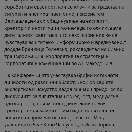
соработка и свесност, кои се клучни за градење на
сигурен и инспиративен онлајн екосистем.
Веруваме дека со обединување на експерти,
креатори и институции можеме да го обликуваме
дигиталниот свет така што секој корисник ќе се
чувствува заштитено, информирано и вреднувано,“
додаде Бранкица Толевска, раководител на бизнис
трансформација, корпоративна стратегија и
корпоративни комуникации во А1 Македонија.
На конференцијата учествуваа бројни истакнати
личности од различни области, кои со својата
експертиза и искуство дадоа значаен придонес во
дискусиите за дигитална безбедност, медиумска
одговорност, приватност, дигитални права,
креаторство и младите како идни носители на
позитивни промени во онлајн светот. Меѓу
учесниците беа: Коле Чашуле, д-р Иван Чорбев,
Нина Ангеловска, Јована Аврамовска, Стевчо