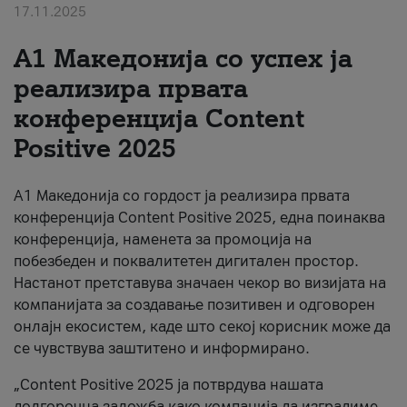
17.11.2025
За нас
А1 Македонија со успех ја
#ПодобарОнлајн
реализира првата
конференција Content
Positive 2025
А1 Македонија со гордост ја реализира првата
конференција Content Positive 2025, една поинаква
конференција, наменета за промоција на
побезбеден и поквалитетен дигитален простор.
Настанот претставува значаен чекор во визијата на
компанијата за создавање позитивен и одговорен
онлајн екосистем, каде што секој корисник може да
се чувствува заштитено и информирано.
„Content Positive 2025 ја потврдува нашата
долгорочна заложба како компанија да изградиме