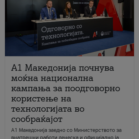
A1 Македонија почнува
моќна национална
кампања за поодговорно
користење на
технологијата во
сообраќајот
A1 Македонија заедно со Министерството за
внатрешни работи денеска и официјално ја