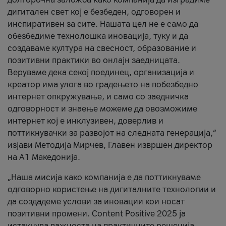
дигитален свет кој е безбеден, одговорен и
инспиративен за сите. Нашата цел не е само да
обезбедиме технолошка иновација, туку и да
создаваме култура на свесност, образование и
позитивни практики во онлајн заедницата.
Веруваме дека секој поединец, организација и
креатор има улога во градењето на побезбедно
интернет опкружување, и само со заедничка
одговорност и знаење можеме да овозможиме
интернет кој е инклузивен, доверлив и
поттикнувачки за развојот на следната генерација,“
изјави Методија Мирчев, Главен извршен директор
на А1 Македонија.
„Наша мисија како компанија е да поттикнуваме
одговорно користење на дигиталните технологии и
да создадеме услови за иновации кои носат
позитивни промени. Content Positive 2025 ја
истакнува важноста на практичните решенија,