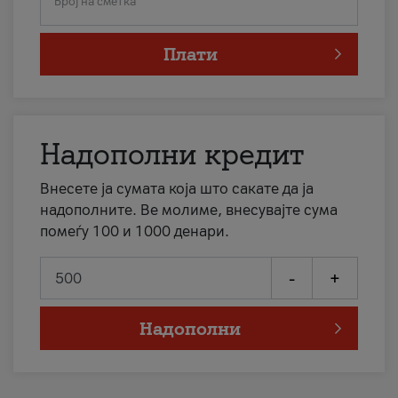
Број на сметка
Плати
Надополни кредит
Внесете ја сумата која што сакате да ја
надополните. Ве молиме, внесувајте сума
помеѓу 100 и 1000 денари.
-
+
Надополни