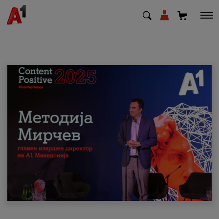
МК
EN
SQ
Приватни
Деловни
Поддршка
Надополни кредит
Плати сметка