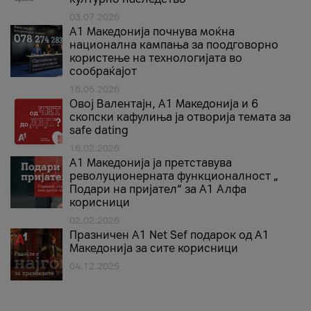
03.07.2026
A1 Македонија почнува моќна
национална кампања за поодговорно
користење на технологијата во
сообраќајот
18.05.2026
Овој Валентајн, A1 Македонија и 6
скопски кафулиња ја отворија темата за
safe dating
16.02.2026
А1 Македонија ја претставува
револуционерната функционалност „
Подари на пријател“ за А1 Алфа
корисници
02.02.2026
Празничен A1 Net Sеf подарок од А1
Македонија за сите корисници
04.12.2025