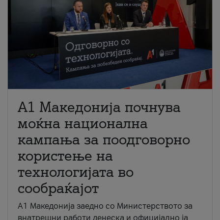
A1 Македонија почнува
моќна национална
кампања за поодговорно
користење на
технологијата во
сообраќајот
A1 Македонија заедно со Министерството за
внатрешни работи денеска и официјално ја