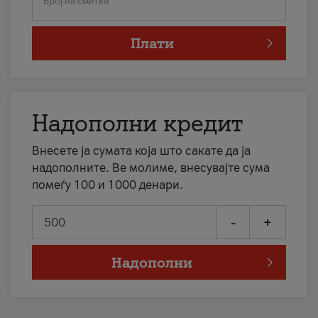
Број на сметка
Плати
Надополни кредит
Внесете ја сумата која што сакате да ја
надополните. Ве молиме, внесувајте сума
помеѓу 100 и 1000 денари.
-
+
Надополни