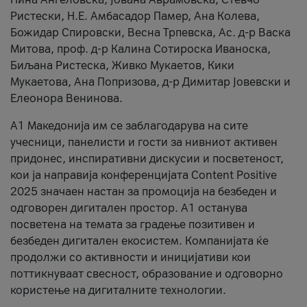
Ристески, Н.Е. Амбасадор Памер, Ана Колева,
Божидар Спировски, Весна Трпевска, Ас. д-р Васка
Митова, проф. д-р Калина Сотироска Иваноска,
Биљана Ристеска, Живко Мукаетов, Кики
Мукаетова, Ана Попризова, д-р Димитар Јовевски и
Елеонора Венинова.
А1 Македонија им се заблагодарува на сите
учесници, панелисти и гости за нивниот активен
придонес, инспиративни дискусии и посветеност,
кои ја направија конференцијата Content Positive
2025 значаен настан за промоција на безбеден и
одговорен дигитален простор. А1 останува
посветена на темата за градење позитивен и
безбеден дигитален екосистем. Компанијата ќе
продолжи со активности и иницијативи кои
поттикнуваат свесност, образование и одговорно
користење на дигиталните технологии.