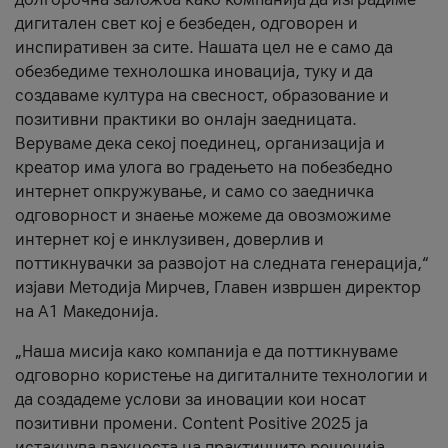
дигитален свет кој е безбеден, одговорен и
инспиративен за сите. Нашата цел не е само да
обезбедиме технолошка иновација, туку и да
создаваме култура на свесност, образование и
позитивни практики во онлајн заедницата.
Веруваме дека секој поединец, организација и
креатор има улога во градењето на побезбедно
интернет опкружување, и само со заедничка
одговорност и знаење можеме да овозможиме
интернет кој е инклузивен, доверлив и
поттикнувачки за развојот на следната генерација,“
изјави Методија Мирчев, Главен извршен директор
на А1 Македонија.
„Наша мисија како компанија е да поттикнуваме
одговорно користење на дигиталните технологии и
да создадеме услови за иновации кои носат
позитивни промени. Content Positive 2025 ја
истакнува важноста на практичните решенија,