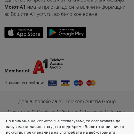
Мојот A1
имате пристап до сите важни информации
за Вашите A1 услуги, во било кое време.
Member of
Начини на плаќање
Дознај повеќе за A1 Telekom Austria Group
A1 Austria
A1 Croatia
A1 Serbia
A1 Belarus
A1 Bulgaria
A1 Slovenia
A1 Digital
Со кликање на копчето "Се согласувам", се согласувате да
зачуваме колачиња за да го подобриме Вашето корисничко
искуство преку анализа на употребата на веб-страната,