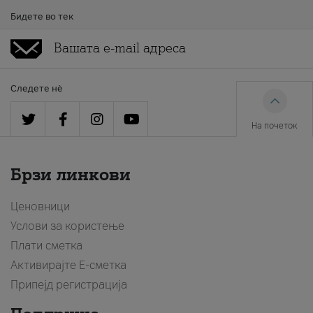
Бидете во тек
Следете нè
На почеток
Брзи линкови
Ценовници
Услови за користење
Плати сметка
Активирајте Е-сметка
Припејд регистрација