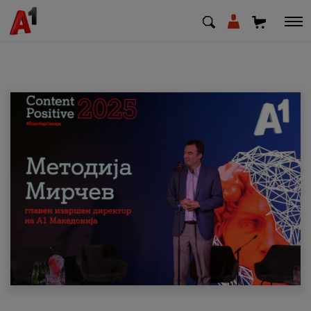
МК
EN
SQ
Приватни
Деловни
Поддршка
Надополни кредит
Плати сметка