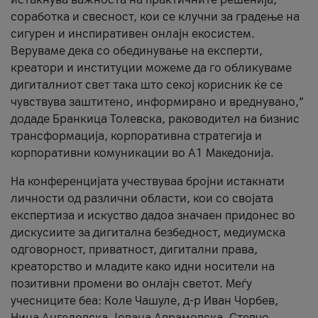
соработка и свесност, кои се клучни за градење на
сигурен и инспиративен онлајн екосистем.
Веруваме дека со обединување на експерти,
креатори и институции можеме да го обликуваме
дигиталниот свет така што секој корисник ќе се
чувствува заштитено, информирано и вреднувано,“
додаде Бранкица Толевска, раководител на бизнис
трансформација, корпоративна стратегија и
корпоративни комуникации во А1 Македонија.
На конференцијата учествуваа бројни истакнати
личности од различни области, кои со својата
експертиза и искуство дадоа значаен придонес во
дискусиите за дигитална безбедност, медиумска
одговорност, приватност, дигитални права,
креаторство и младите како идни носители на
позитивни промени во онлајн светот. Меѓу
учесниците беа: Коле Чашуле, д-р Иван Чорбев,
Нина Ангеловска, Јована Аврамовска, Стевчо