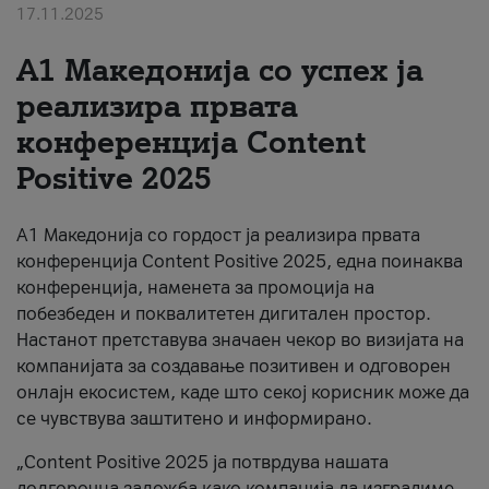
17.11.2025
За нас
А1 Македонија со успех ја
#ПодобарОнлајн
реализира првата
конференција Content
Positive 2025
А1 Македонија со гордост ја реализира првата
конференција Content Positive 2025, една поинаква
конференција, наменета за промоција на
побезбеден и поквалитетен дигитален простор.
Настанот претставува значаен чекор во визијата на
компанијата за создавање позитивен и одговорен
онлајн екосистем, каде што секој корисник може да
се чувствува заштитено и информирано.
„Content Positive 2025 ја потврдува нашата
долгорочна заложба како компанија да изградиме