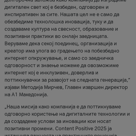
дигитален свет кој е безбеден, одговорен и
инспиративен за сите. Нашата цел не е само да
обезбедиме технолошка иновација, туку и да
создаваме култура на свесност, образование и
позитивни практики во онлајн заедницата.
Веруваме дека секој поединец, организација и
креатор има улога во градењето на побезбедно
интернет опкружување, и само со заедничка
одговорност и знаење можеме да овозможиме
интернет кој е инклузивен, доверлив и
поттикнувачки за развојот на следната генерација,“
изјави Методија Мирчев, Главен извршен директор
на А1 Македонија.
„Наша мисија како компанија е да поттикнуваме
одговорно користење на дигиталните технологии и
да создадеме услови за иновации кои носат
позитивни промени. Content Positive 2025 ја
истакнува важноста на практичните решенија,