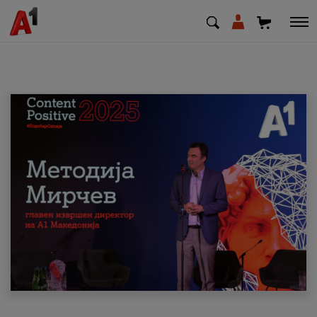
МК
EN
SQ
Приватни
Деловни
Поддршка
Надополни кредит
Плати сметка