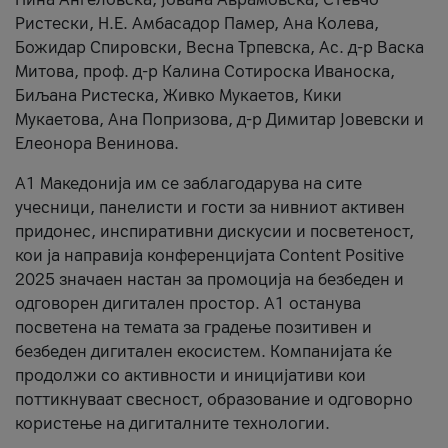
Ристески, Н.Е. Амбасадор Памер, Ана Колева,
Божидар Спировски, Весна Трпевска, Ас. д-р Васка
Митова, проф. д-р Калина Сотироска Иваноска,
Биљана Ристеска, Живко Мукаетов, Кики
Мукаетова, Ана Попризова, д-р Димитар Јовевски и
Елеонора Венинова.
А1 Македонија им се заблагодарува на сите
учесници, панелисти и гости за нивниот активен
придонес, инспиративни дискусии и посветеност,
кои ја направија конференцијата Content Positive
2025 значаен настан за промоција на безбеден и
одговорен дигитален простор. А1 останува
посветена на темата за градење позитивен и
безбеден дигитален екосистем. Компанијата ќе
продолжи со активности и иницијативи кои
поттикнуваат свесност, образование и одговорно
користење на дигиталните технологии.