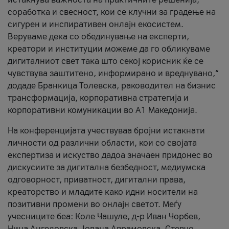
соработка и свесност, кои се клучни за градење на
сигурен и инспиративен онлајн екосистем.
Веруваме дека со обединување на експерти,
креатори и институции можеме да го обликуваме
дигиталниот свет така што секој корисник ќе се
чувствува заштитено, информирано и вреднувано,“
додаде Бранкица Толевска, раководител на бизнис
трансформација, корпоративна стратегија и
корпоративни комуникации во А1 Македонија.
На конференцијата учествуваа бројни истакнати
личности од различни области, кои со својата
експертиза и искуство дадоа значаен придонес во
дискусиите за дигитална безбедност, медиумска
одговорност, приватност, дигитални права,
креаторство и младите како идни носители на
позитивни промени во онлајн светот. Меѓу
учесниците беа: Коле Чашуле, д-р Иван Чорбев,
Нина Ангеловска, Јована Аврамовска, Стевчо