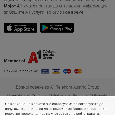
Мојот A1
имате пристап до сите важни информации
за Вашите A1 услуги, во било кое време.
Member of
Начини на плаќање
Дознај повеќе за A1 Telekom Austria Group
A1 Austria
A1 Croatia
A1 Serbia
A1 Belarus
A1 Bulgaria
A1 Slovenia
A1 Digital
Со кликање на копчето "Се согласувам", се согласувате да
зачуваме колачиња за да го подобриме Вашето корисничко
искуство преку анализа на употребата на веб-страната,