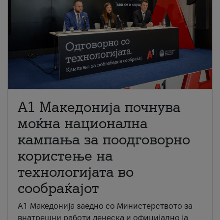
A1 Македонија почнува
моќна национална
кампања за поодговорно
користење на
технологијата во
сообраќајот
A1 Македонија заедно со Министерството за
внатрешни работи денеска и официјално ја