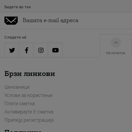
Бидете во тек
Следете нè
На почеток
Брзи линкови
Ценовници
Услови за користење
Плати сметка
Активирајте Е-сметка
Припејд регистрација