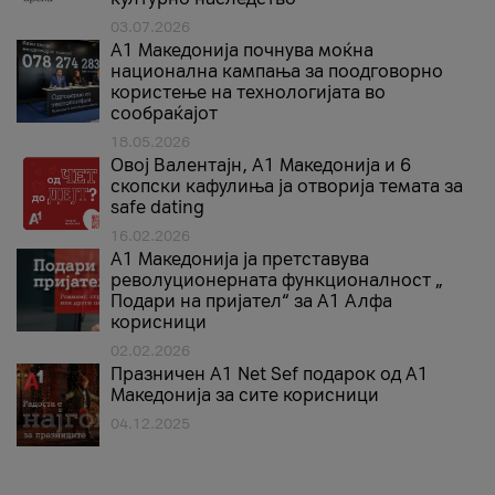
03.07.2026
A1 Македонија почнува моќна
национална кампања за поодговорно
користење на технологијата во
сообраќајот
18.05.2026
Овој Валентајн, A1 Македонија и 6
скопски кафулиња ја отворија темата за
safe dating
16.02.2026
А1 Македонија ја претставува
револуционерната функционалност „
Подари на пријател“ за А1 Алфа
корисници
02.02.2026
Празничен A1 Net Sеf подарок од А1
Македонија за сите корисници
04.12.2025