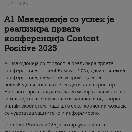
17.11.2025
За нас
А1 Македонија со успех ја
#ПодобарОнлајн
реализира првата
конференција Content
Positive 2025
А1 Македонија со гордост ја реализира првата
конференција Content Positive 2025, една поинаква
конференција, наменета за промоција на
побезбеден и поквалитетен дигитален простор.
Настанот претставува значаен чекор во визијата на
компанијата за создавање позитивен и одговорен
онлајн екосистем, каде што секој корисник може да
се чувствува заштитено и информирано.
„Content Positive 2025 ја потврдува нашата
долгорочна заложба како компанија да изградиме