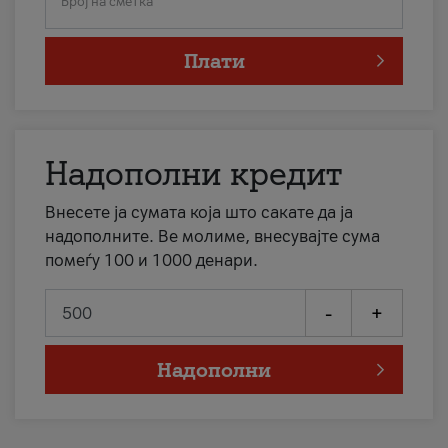
Број на сметка
Плати
Надополни кредит
Внесете ја сумата која што сакате да ја
надополните. Ве молиме, внесувајте сума
помеѓу 100 и 1000 денари.
-
+
Надополни