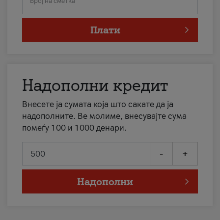
Број на сметка
Плати
Надополни кредит
Внесете ја сумата која што сакате да ја
надополните. Ве молиме, внесувајте сума
помеѓу 100 и 1000 денари.
-
+
Надополни