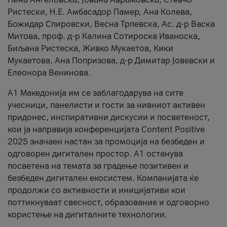
Ристески, Н.Е. Амбасадор Памер, Ана Колева,
Божидар Спировски, Весна Трпевска, Ас. д-р Васка
Митова, проф. д-р Калина Сотироска Иваноска,
Биљана Ристеска, Живко Мукаетов, Кики
Мукаетова, Ана Попризова, д-р Димитар Јовевски и
Елеонора Венинова.
А1 Македонија им се заблагодарува на сите
учесници, панелисти и гости за нивниот активен
придонес, инспиративни дискусии и посветеност,
кои ја направија конференцијата Content Positive
2025 значаен настан за промоција на безбеден и
одговорен дигитален простор. А1 останува
посветена на темата за градење позитивен и
безбеден дигитален екосистем. Компанијата ќе
продолжи со активности и иницијативи кои
поттикнуваат свесност, образование и одговорно
користење на дигиталните технологии.