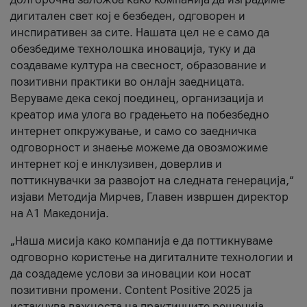
дигитален свет кој е безбеден, одговорен и
инспиративен за сите. Нашата цел не е само да
обезбедиме технолошка иновација, туку и да
создаваме култура на свесност, образование и
позитивни практики во онлајн заедницата.
Веруваме дека секој поединец, организација и
креатор има улога во градењето на побезбедно
интернет опкружување, и само со заедничка
одговорност и знаење можеме да овозможиме
интернет кој е инклузивен, доверлив и
поттикнувачки за развојот на следната генерација,“
изјави Методија Мирчев, Главен извршен директор
на А1 Македонија.
„Наша мисија како компанија е да поттикнуваме
одговорно користење на дигиталните технологии и
да создадеме услови за иновации кои носат
позитивни промени. Content Positive 2025 ја
истакнува важноста на практичните решенија,