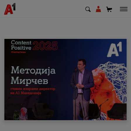
МК
EN
SQ
Приватни
Деловни
Поддршка
Надополни кредит
Плати сметка