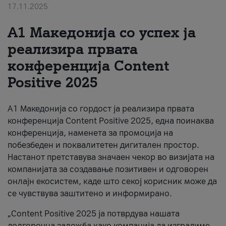
17.11.2025
За нас
А1 Македонија со успех ја
#ПодобарОнлајн
реализира првата
конференција Content
Positive 2025
А1 Македонија со гордост ја реализира првата
конференција Content Positive 2025, една поинаква
конференција, наменета за промоција на
побезбеден и поквалитетен дигитален простор.
Настанот претставува значаен чекор во визијата на
компанијата за создавање позитивен и одговорен
онлајн екосистем, каде што секој корисник може да
се чувствува заштитено и информирано.
„Content Positive 2025 ја потврдува нашата
долгорочна заложба како компанија да изградиме