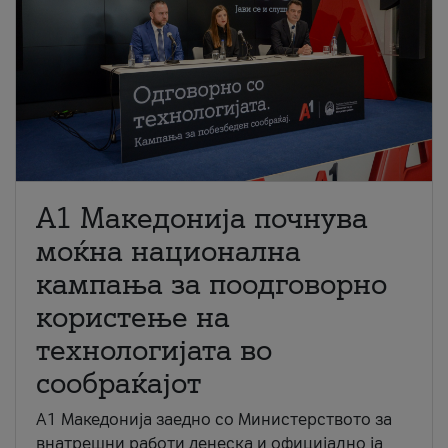
A1 Македонија почнува
моќна национална
кампања за поодговорно
користење на
технологијата во
сообраќајот
A1 Македонија заедно со Министерството за
внатрешни работи денеска и официјално ја