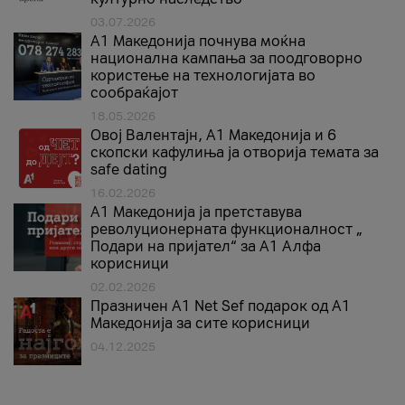
03.07.2026
A1 Македонија почнува моќна
национална кампања за поодговорно
користење на технологијата во
сообраќајот
18.05.2026
Овој Валентајн, A1 Македонија и 6
скопски кафулиња ја отворија темата за
safe dating
16.02.2026
А1 Македонија ја претставува
револуционерната функционалност „
Подари на пријател“ за А1 Алфа
корисници
02.02.2026
Празничен A1 Net Sеf подарок од А1
Македонија за сите корисници
04.12.2025