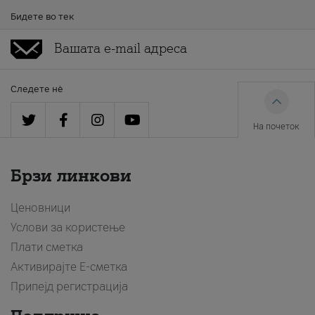
Бидете во тек
Следете нè
На почеток
Брзи линкови
Ценовници
Услови за користење
Плати сметка
Активирајте Е-сметка
Припејд регистрација