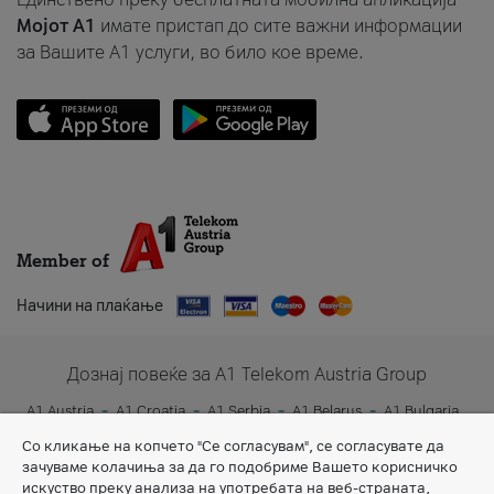
Мојот A1
имате пристап до сите важни информации
за Вашите A1 услуги, во било кое време.
Member of
Начини на плаќање
Дознај повеќе за A1 Telekom Austria Group
A1 Austria
A1 Croatia
A1 Serbia
A1 Belarus
A1 Bulgaria
A1 Slovenia
A1 Digital
Со кликање на копчето "Се согласувам", се согласувате да
зачуваме колачиња за да го подобриме Вашето корисничко
искуство преку анализа на употребата на веб-страната,