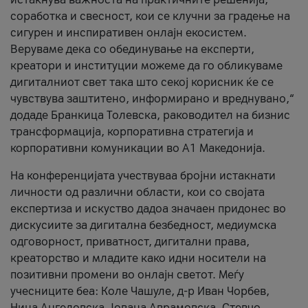
соработка и свесност, кои се клучни за градење на
сигурен и инспиративен онлајн екосистем.
Веруваме дека со обединување на експерти,
креатори и институции можеме да го обликуваме
дигиталниот свет така што секој корисник ќе се
чувствува заштитено, информирано и вреднувано,“
додаде Бранкица Толевска, раководител на бизнис
трансформација, корпоративна стратегија и
корпоративни комуникации во А1 Македонија.
На конференцијата учествуваа бројни истакнати
личности од различни области, кои со својата
експертиза и искуство дадоа значаен придонес во
дискусиите за дигитална безбедност, медиумска
одговорност, приватност, дигитални права,
креаторство и младите како идни носители на
позитивни промени во онлајн светот. Меѓу
учесниците беа: Коле Чашуле, д-р Иван Чорбев,
Нина Ангеловска, Јована Аврамовска, Стевчо