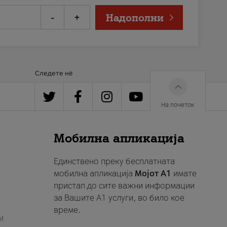
-
+
Надополни
Следете нè
На почеток
Мобилна апликација
Единствено преку бесплатната
мобилна апликација
Мојот A1
имате
пристап до сите важни информации
за Вашите A1 услуги, во било кое
време.
и