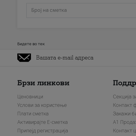
Број на сметка
Бидете во тек
Брзи линкови
Подд
Ценовници
Секција 
Услови за користење
Контакт 
Плати сметка
Закажи б
Активирајте Е-сметка
A1 Прода
Припејд регистрација
Контакт 