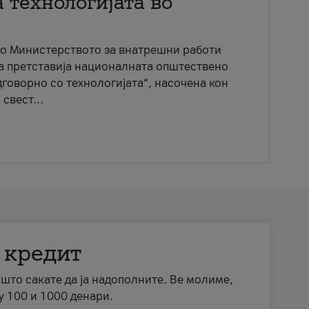
 технологијата во
со Министерството за внатрешни работи
ја претставија националната општествено
говорно со технологијата“, насочена кон
свест...
 кредит
а што сакате да ја надополните. Ве молиме,
у 100 и 1000 денари.