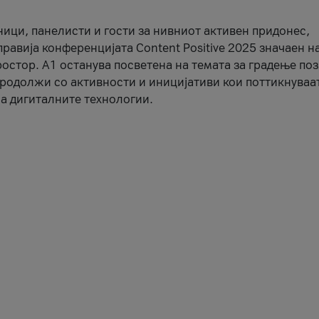
ници, панелисти и гости за нивниот активен придонес,
правија конференцијата Content Positive 2025 значаен н
остор. А1 останува посветена на темата за градење по
продолжи со активности и иницијативи кои поттикнуваа
а дигиталните технологии.