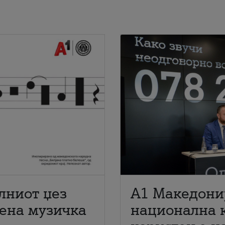
лниот џез
A1 Македони
мена музичка
национална 