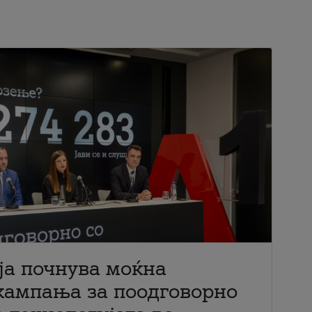
ја почнува моќна
кампања за поодговорно