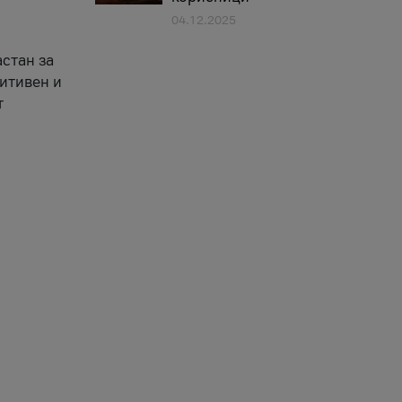
04.12.2025
астан за
зитивен и
т