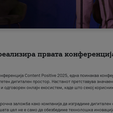
 реализира првата конференциј
онференција Content Positive 2025, една поинаква конфе
тетен дигитален простор. Настанот претставува значаен
 и одговорен онлајн екосистем, каде што секој корисни
орочна заложба како компанија да изградиме дигитален с
шата цел не е само да обезбедиме технолошка иновација