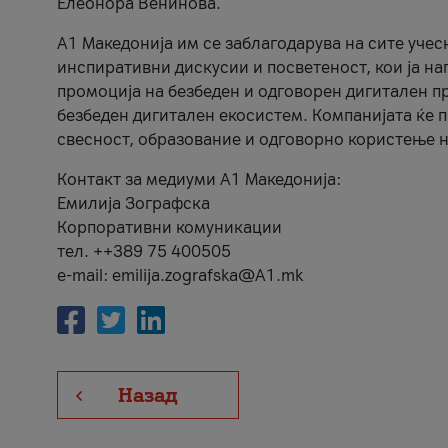
Елеонора Венинова.
А1 Македонија им се заблагодарува на сите учес
инспиративни дискусии и посветеност, кои ја на
промоција на безбеден и одговорен дигитален пр
безбеден дигитален екосистем. Компанијата ќе 
свесност, образование и одговорно користење н
Контакт за медиуми А1 Македонија:
Емилија Зографска
Корпоративни комуникации
тел. ++389 75 400505
e-mail: emilija.zografska@A1.mk
Назад