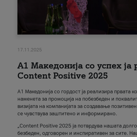
17.11.2025
А1 Македонија со успех ја
Content Positive 2025
А1 Македонија со гордост ја реализира првата к
наменета за промоција на побезбеден и поквали
визијата на компанијата за создавање позитивен
се чувствува заштитено и информирано.
„Content Positive 2025 ја потврдува нашата долг
безбеден, одговорен и инспиративен за сите. На