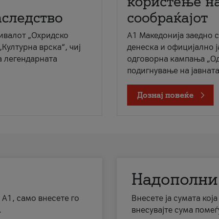
користење на
аследство
сообраќајот
ивалот „Охридско
A1 Македонија заедно 
„Културна врска“, чиј
денеска и официјално 
а легендарната
одговорна кампања „Од
подигнување на јавната 
Дознај повеќе
Надополни
 А1, само внесете го
Внесете ја сумата кој
.
внесувајте сума помеѓ