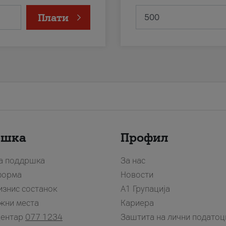
Плати
ршка
Профил
за поддршка
За нас
форма
Новости
изнис состанок
А1 Групација
жни места
Кариера
центар
077 1234
Заштита на лични податоц