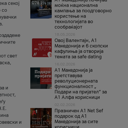
ека секој
моќна национална
 со
кампања за поодговорно
користење на
нувачки
технологијата во
а.
сообраќајот
18.05.2026
создадеме
Овој Валентајн, A1
тичните
Македонија и 6 скопски
кафулиња ја отворија
от свет
темата за safe dating
вска,
16.02.2026
А1 Македонија ја
претставува
револуционерната
функционалност „
за и
Подари на пријател“ за
атност,
А1 Алфа корисници
еѓу
02.02.2026
.Е.
Празничен A1 Net Sеf
лина
подарок од А1
Македонија за сите
овевски и
корисници