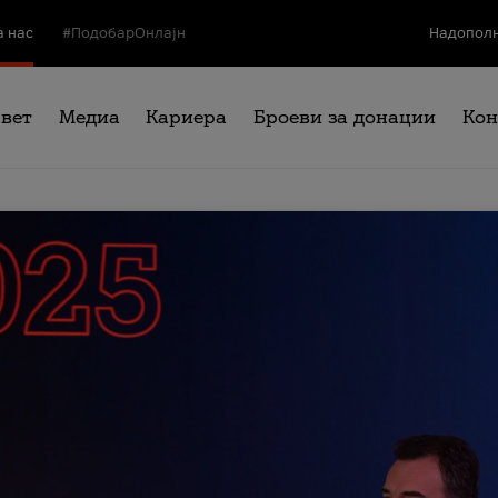
а нас
#ПодобарОнлајн
Надополн
свет
Медиа
Кариера
Броеви за донации
Кон