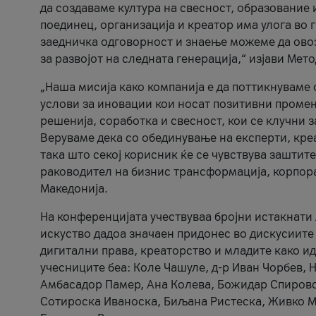
да создаваме култура на свесност, образование 
поединец, организација и креатор има улога во
заедничка одговорност и знаење можеме да ово
за развојот на следната генерација,“ изјави Ме
„Наша мисија како компанија е да поттикнуваме
услови за иновации кои носат позитивни промени
решенија, соработка и свесност, кои се клучни 
Веруваме дека со обединување на експерти, кре
така што секој корисник ќе се чувствува зашти
раководител на бизнис трансформација, корпор
Македонија.
На конференцијата учествуваа бројни истакнати 
искуство дадоа значаен придонес во дискусиите
дигитални права, креаторство и младите како ид
учесниците беа: Коле Чашуле, д-р Иван Чорбев, 
Амбасадор Памер, Ана Колева, Божидар Спировск
Сотироска Иваноска, Биљана Ристеска, Живко Му