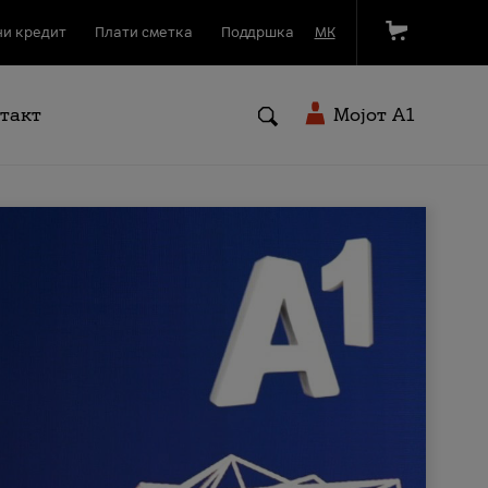
и кредит
Плати сметка
Поддршка
МК
такт
Мојот A1