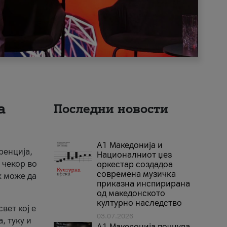
а
Последни новости
А1 Македонија и
ренција,
Националниот џез
 чекор во
оркестар создадоа
современа музичка
к може да
приказна инспирирана
од македонското
културно наследство
вет кој е
03.07.2026
, туку и
A1 Македонија почнува