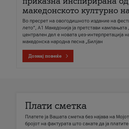
приказна инспирирана од
македонското културно н
Во пресрет на овогодишното издание на фест
лето“, А1 Македонија ја претстави кампањата 
централен дел е новата џез-интерпретација н
македонска народна песна „Билјан
Дознај повеќе
Плати сметка
Платете ја Вашата сметка без најава на Мојот
бројот на фактурата што сакате да ја платите