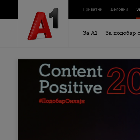
Приватни
Деловни
З
За А1
За подобар 