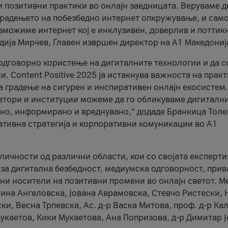
и позитивни практики во онлајн заедницата. Веруваме д
 градењето на побезбедно интернет опкружување, и само
зможиме интернет кој е инклузивен, доверлив и поттик
тодија Мирчев, Главен извршен директор на А1 Македониј
 одговорно користење на дигиталните технологии и да 
. Content Positive 2025 ја истакнува важноста на прак
за градење на сигурен и инспиративен онлајн екосистем.
атори и институции можеме да го обликуваме дигитални
тено, информирано и вреднувано,“ додаде Бранкица Толе
ативна стратегија и корпоративни комуникации во А1
личности од различни области, кои со својата експерти
 за дигитална безбедност, медиумска одговорност, прив
ни носители на позитивни промени во онлајн светот. М
Нина Ангеловска, Јована Аврамовска, Стевчо Ристески, Н
и, Весна Трпевска, Ас. д-р Васка Митова, проф. д-р Ка
каетов, Кики Мукаетова, Ана Попризова, д-р Димитар Ј