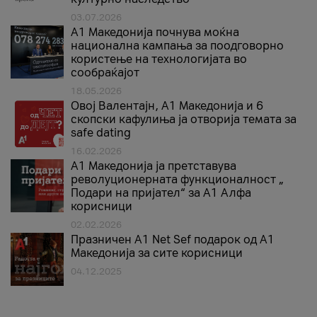
03.07.2026
A1 Македонија почнува моќна
национална кампања за поодговорно
користење на технологијата во
сообраќајот
18.05.2026
Овој Валентајн, A1 Македонија и 6
скопски кафулиња ја отворија темата за
safe dating
16.02.2026
А1 Македонија ја претставува
револуционерната функционалност „
Подари на пријател“ за А1 Алфа
корисници
02.02.2026
Празничен A1 Net Sеf подарок од А1
Македонија за сите корисници
04.12.2025