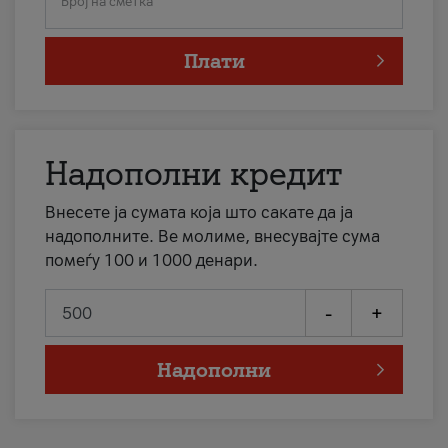
Број на сметка
Плати
Надополни кредит
Внесете ја сумата која што сакате да ја
надополните. Ве молиме, внесувајте сума
помеѓу 100 и 1000 денари.
-
+
Надополни