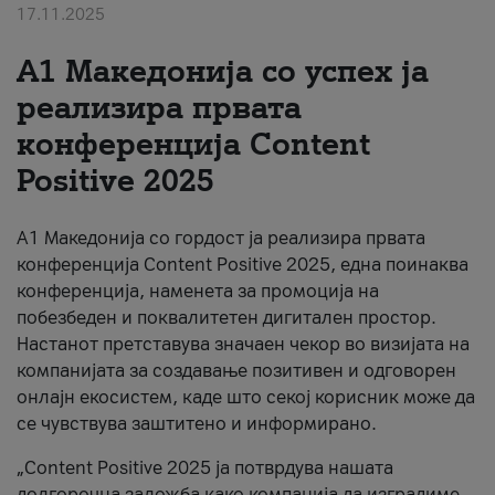
17.11.2025
За нас
А1 Македонија со успех ја
#ПодобарОнлајн
реализира првата
конференција Content
Positive 2025
А1 Македонија со гордост ја реализира првата
конференција Content Positive 2025, една поинаква
конференција, наменета за промоција на
побезбеден и поквалитетен дигитален простор.
Настанот претставува значаен чекор во визијата на
компанијата за создавање позитивен и одговорен
онлајн екосистем, каде што секој корисник може да
се чувствува заштитено и информирано.
„Content Positive 2025 ја потврдува нашата
долгорочна заложба како компанија да изградиме