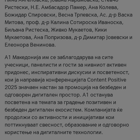
Ристески, Н.Е. Амбасадор Памер, Ана Колева,
Божидар Спировски, Весна Трпевска, Ас. д-р Васка
Митова, проф. д-р Калина Сотироска Иваноска,
Биљана Ристеска, Живко Мукаетов, Кики
Мукаетова, Ана Попризова, д-р Димитар Јовевски и
Елеонора Венинова.
А1 Македонија им се заблагодарува на сите
учесници, панелисти и гости за нивниот активен
придонес, инспиративни дискусии и посветеност,
кои ја направија конференцијата Content Positive
2025 значаен настан за промоција на безбеден и
одговорен дигитален простор. А1 останува
посветена на темата за градење позитивен и
безбеден дигитален екосистем. Компанијата ќе
продолжи со активности и иницијативи кои
поттикнуваат свесност, образование и одговорно
користење на дигиталните технологии.