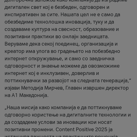
дигитален свет кој е безбеден, одговорен и
инспиративен за сите. Нашата цел не е само да
обезбедиме технолошка иновација, туку и да
создаваме култура на свесност, образование и
позитивни практики во онлајн заедницата.
Веруваме дека секој поединец, организација и
креатор има улога во градењето на побезбедно
интернет опкружување, и само со заедничка
одговорност и знаење можеме да овозможиме
интернет кој е инклузивен, доверлив и
поттикнувачки за развојот на следната генерација,“
изјави Методија Мирчев, Главен извршен директор
на А1 Македонија.
„Наша мисија како компанија е да поттикнуваме
одговорно користење на дигиталните технологии и
да создадеме услови за иновации кои носат
позитивни промени. Content Positive 2025 ја
истакнува важноста на практичните решенија,