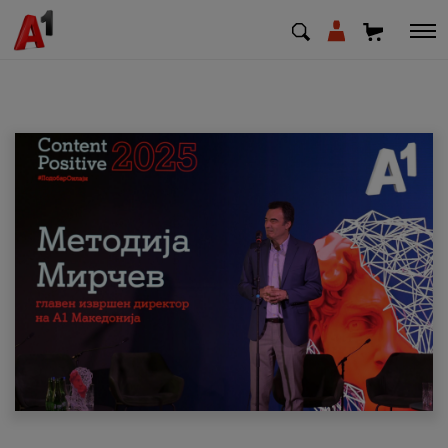
МК
EN
SQ
Приватни
Деловни
Поддршка
Надополни кредит
Плати сметка