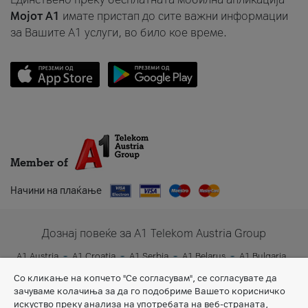
Мојот A1
имате пристап до сите важни информации
за Вашите A1 услуги, во било кое време.
Member of
Начини на плаќање
Дознај повеќе за A1 Telekom Austria Group
A1 Austria
A1 Croatia
A1 Serbia
A1 Belarus
A1 Bulgaria
A1 Slovenia
A1 Digital
Со кликање на копчето "Се согласувам", се согласувате да
зачуваме колачиња за да го подобриме Вашето корисничко
искуство преку анализа на употребата на веб-страната,