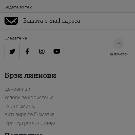
Бидете во тек
Следете нè
На почеток
Брзи линкови
Ценовници
Услови за користење
Плати сметка
Активирајте Е-сметка
Припејд регистрација