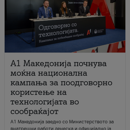
A1 Македонија почнува
моќна национална
кампања за поодговорно
користење на
технологијата во
сообраќајот
A1 Македонија заедно со Министерството за
внатрешни работи денеска и официјално ја