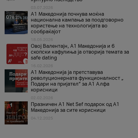
03.07.2026
A1 Македонија почнува моќна
национална кампања за поодговорно
користење на технологијата во
сообраќајот
18.05.2026
Овој Валентајн, A1 Македонија и 6
скопски кафулиња ја отворија темата за
safe dating
16.02.2026
А1 Македонија ја претставува
револуционерната функционалност „
Подари на пријател“ за А1 Алфа
корисници
02.02.2026
Празничен A1 Net Sеf подарок од А1
Македонија за сите корисници
04.12.2025