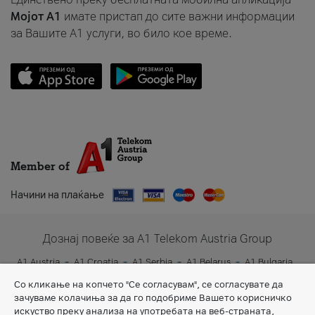
Мојот A1
имате пристап до сите важни информации
за Вашите A1 услуги, во било кое време.
Member of
Начини на плаќање
Дознај повеќе за A1 Telekom Austria Group
A1 Austria
A1 Croatia
A1 Serbia
A1 Belarus
A1 Bulgaria
A1 Slovenia
A1 Digital
Со кликање на копчето "Се согласувам", се согласувате да
зачуваме колачиња за да го подобриме Вашето корисничко
искуство преку анализа на употребата на веб-страната,