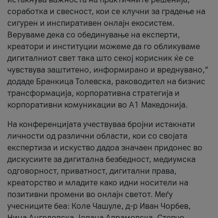
соработка и свесност, кои се клучни за градење на
сигурен и инспиративен онлајн екосистем.
Веруваме дека со обединување на експерти,
креатори и институции можеме да го обликуваме
дигиталниот свет така што секој корисник ќе се
чувствува заштитено, информирано и вреднувано,“
додаде Бранкица Толевска, раководител на бизнис
трансформација, корпоративна стратегија и
корпоративни комуникации во А1 Македонија.
На конференцијата учествуваа бројни истакнати
личности од различни области, кои со својата
експертиза и искуство дадоа значаен придонес во
дискусиите за дигитална безбедност, медиумска
одговорност, приватност, дигитални права,
креаторство и младите како идни носители на
позитивни промени во онлајн светот. Меѓу
учесниците беа: Коле Чашуле, д-р Иван Чорбев,
Нина Ангеловска, Јована Аврамовска, Стевчо