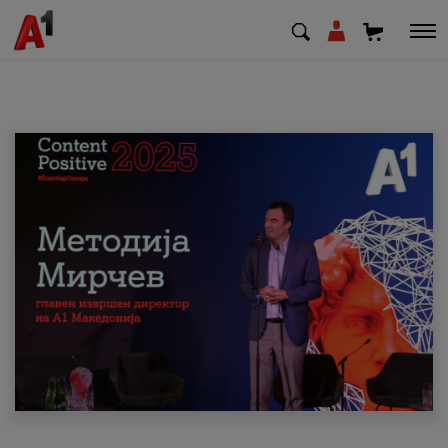
МК
EN
SQ
Приватни
Деловни
Поддршка
Надополни кредит
Плати сметка