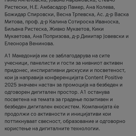
Ристески, Н.Е. Амбасадор Памер, Ана Колева,
Божидар Спировски, Весна Трпевска, Ас. д-р Васка
Митова, проф. д-р Калина Сотироска Иваноска,
Биљана Ристеска, Живко Мукаетов, Кики
Мукаетова, Ана Попризова, д-р Димитар Јовевски и
Елеонора Венинова.
А1 Македонија им се заблагодарува на сите
учесници, панелисти и гости за нивниот активен
придонес, инспиративни дискусии и посветеност,
кои ја направија конференцијата Content Positive
2025 значаен настан за промоција на безбеден и
одговорен дигитален простор. А1 останува
посветена на темата за градење позитивен и
безбеден дигитален екосистем. Компанијата ќе
продолжи со активности и иницијативи кои
поттикнуваат свесност, образование и одговорно
користење на дигиталните технологии.