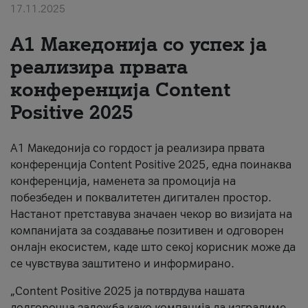
17.11.2025
За нас
А1 Македонија со успех ја
#ПодобарОнлајн
реализира првата
конференција Content
Positive 2025
А1 Македонија со гордост ја реализира првата
конференција Content Positive 2025, една поинаква
конференција, наменета за промоција на
побезбеден и поквалитетен дигитален простор.
Настанот претставува значаен чекор во визијата на
компанијата за создавање позитивен и одговорен
онлајн екосистем, каде што секој корисник може да
се чувствува заштитено и информирано.
„Content Positive 2025 ја потврдува нашата
долгорочна заложба како компанија да изградиме