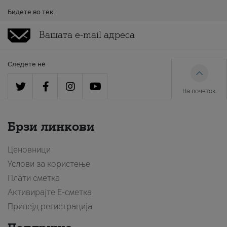
Бидете во тек
Следете нè
На почеток
Брзи линкови
Ценовници
Услови за користење
Плати сметка
Активирајте Е-сметка
Припејд регистрација