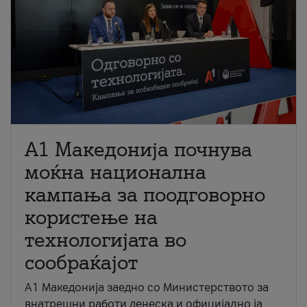
A1 Македонија почнува
моќна национална
кампања за поодговорно
користење на
технологијата во
сообраќајот
A1 Македонија заедно со Министерството за
внатрешни работи денеска и официјално ја