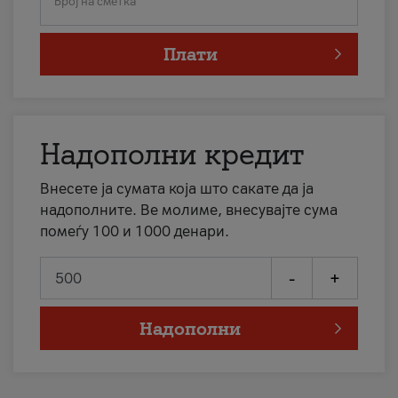
Број на сметка
Плати
Надополни кредит
Внесете ја сумата која што сакате да ја
надополните. Ве молиме, внесувајте сума
помеѓу 100 и 1000 денари.
-
+
Надополни