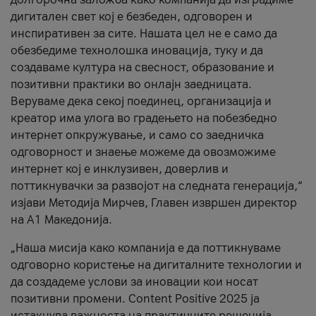
дигитален свет кој е безбеден, одговорен и
инспиративен за сите. Нашата цел не е само да
обезбедиме технолошка иновација, туку и да
создаваме култура на свесност, образование и
позитивни практики во онлајн заедницата.
Веруваме дека секој поединец, организација и
креатор има улога во градењето на побезбедно
интернет опкружување, и само со заедничка
одговорност и знаење можеме да овозможиме
интернет кој е инклузивен, доверлив и
поттикнувачки за развојот на следната генерација,“
изјави Методија Мирчев, Главен извршен директор
на А1 Македонија.
„Наша мисија како компанија е да поттикнуваме
одговорно користење на дигиталните технологии и
да создадеме услови за иновации кои носат
позитивни промени. Content Positive 2025 ја
истакнува важноста на практичните решенија,