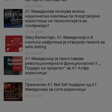
03.07.2026
A1 Македонија почнува моќна
национална кампања за поодговорно
користење на технологијата во
сообраќајот
18.05.2026
Овој Валентајн, A1 Македонија и 6
скопски кафулиња ја отворија темата за
safe dating
16.02.2026
А1 Македонија ја претставува
револуционерната функционалност „
Подари на пријател“ за А1 Алфа
корисници
02.02.2026
Празничен A1 Net Sеf подарок од А1
Македонија за сите корисници
04.12.2025