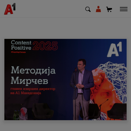
МК
EN
SQ
Приватни
Деловни
Поддршка
Надополни кредит
Плати сметка