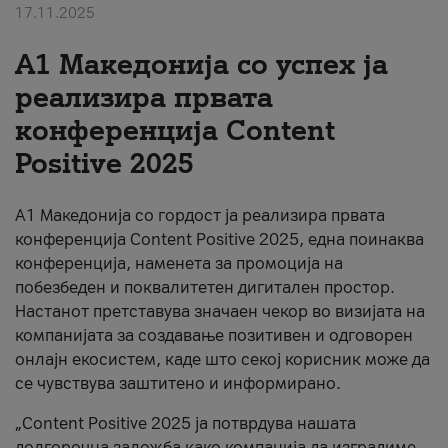
17.11.2025
За нас
А1 Македонија со успех ја
#ПодобарОнлајн
реализира првата
конференција Content
Positive 2025
А1 Македонија со гордост ја реализира првата
конференција Content Positive 2025, една поинаква
конференција, наменета за промоција на
побезбеден и поквалитетен дигитален простор.
Настанот претставува значаен чекор во визијата на
компанијата за создавање позитивен и одговорен
онлајн екосистем, каде што секој корисник може да
се чувствува заштитено и информирано.
„Content Positive 2025 ја потврдува нашата
долгорочна заложба како компанија да изградиме