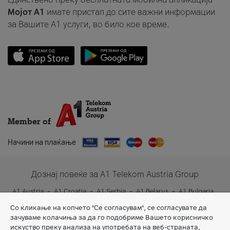
Мојот A1
имате пристап до сите важни информации
за Вашите A1 услуги, во било кое време.
Member of
Начини на плаќање
Дознај повеќе за A1 Telekom Austria Group
A1 Austria
A1 Croatia
A1 Serbia
A1 Belarus
A1 Bulgaria
A1 Slovenia
A1 Digital
Со кликање на копчето "Се согласувам", се согласувате да
зачуваме колачиња за да го подобриме Вашето корисничко
искуство преку анализа на употребата на веб-страната,