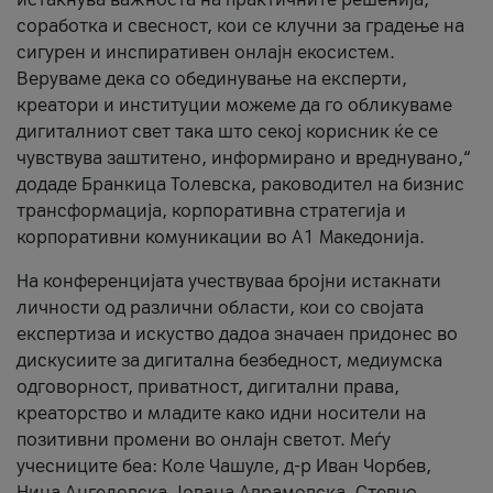
соработка и свесност, кои се клучни за градење на
сигурен и инспиративен онлајн екосистем.
Веруваме дека со обединување на експерти,
креатори и институции можеме да го обликуваме
дигиталниот свет така што секој корисник ќе се
чувствува заштитено, информирано и вреднувано,“
додаде Бранкица Толевска, раководител на бизнис
трансформација, корпоративна стратегија и
корпоративни комуникации во А1 Македонија.
На конференцијата учествуваа бројни истакнати
личности од различни области, кои со својата
експертиза и искуство дадоа значаен придонес во
дискусиите за дигитална безбедност, медиумска
одговорност, приватност, дигитални права,
креаторство и младите како идни носители на
позитивни промени во онлајн светот. Меѓу
учесниците беа: Коле Чашуле, д-р Иван Чорбев,
Нина Ангеловска, Јована Аврамовска, Стевчо