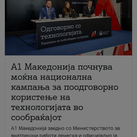
A1 Македонија почнува
моќна национална
кампања за поодговорно
користење на
технологијата во
сообраќајот
A1 Македонија заедно со Министерството за
внатрешни работи денеска и официјално ја