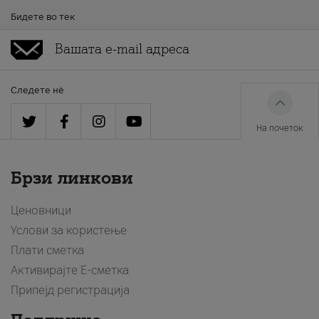
Бидете во тек
Следете нè
На почеток
Брзи линкови
Ценовници
Услови за користење
Плати сметка
Активирајте Е-сметка
Припејд регистрација