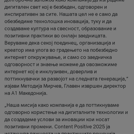
дигитален свет кој е безбеден, одговорен и
инспиративен за сите. Нашата цел не е само да
обезбедиме технолошка иновација, туку и да
создаваме култура на свесност, образование и
позитивни практики во онлајн заедницата.
Веруваме дека секој поединец, организација и
креатор има улога во градењето на побезбедно
интернет опкружување, и само со заедничка
одговорност и знаење можеме да овозможиме
интернет кој е инклузивен, доверлив и
поттикнувачки за развојот на следната генерација,“
изјави Методија Мирчев, Главен извршен директор
на А1 Македонија.
„Наша мисија како компанија е да поттикнуваме
одговорно користење на дигиталните технологии и
да создадеме услови за иновации кои носат
позитивни промени. Content Positive 2025 ја
истакнува важноста на практичните решенија,