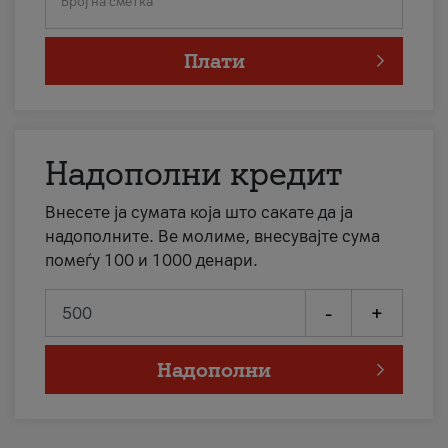
Број на сметка
Плати
Надополни кредит
Внесете ја сумата која што сакате да ја
надополните. Ве молиме, внесувајте сума
помеѓу 100 и 1000 денари.
-
+
Надополни