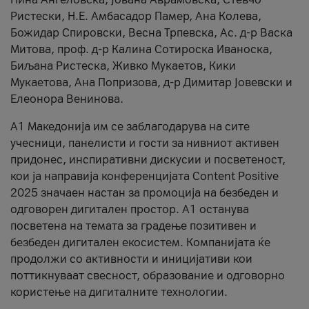
Ристески, Н.Е. Амбасадор Памер, Ана Колева,
Божидар Спировски, Весна Трпевска, Ас. д-р Васка
Митова, проф. д-р Калина Сотироска Иваноска,
Биљана Ристеска, Живко Мукаетов, Кики
Мукаетова, Ана Попризова, д-р Димитар Јовевски и
Елеонора Венинова.
А1 Македонија им се заблагодарува на сите
учесници, панелисти и гости за нивниот активен
придонес, инспиративни дискусии и посветеност,
кои ја направија конференцијата Content Positive
2025 значаен настан за промоција на безбеден и
одговорен дигитален простор. А1 останува
посветена на темата за градење позитивен и
безбеден дигитален екосистем. Компанијата ќе
продолжи со активности и иницијативи кои
поттикнуваат свесност, образование и одговорно
користење на дигиталните технологии.