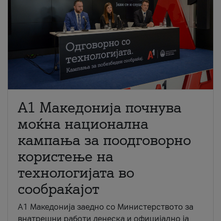
A1 Македонија почнува
моќна национална
кампања за поодговорно
користење на
технологијата во
сообраќајот
A1 Македонија заедно со Министерството за
внатрешни работи денеска и официјално ја