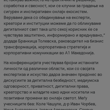
соработка и свесност, кои се клучни за градење на
сигурен и инспиративен онлајн екосистем.
Веруваме дека со обединување на експерти,
креатори и институции можеме да го обликуваме
дигиталниот свет така што секој корисник ќе се
чувствува заштитено, информирано и вреднувано,“
додаде Бранкица Толевска, раководител на бизнис
трансформација, корпоративна стратегија и
корпоративни комуникации во А1 Македонија.
На конференцијата учествуваа бројни истакнати
личности од различни области, кои со својата
експертиза и искуство дадоа значаен придонес во
дискусиите за дигитална безбедност, медиумска
одговорност, приватност, дигитални права,
креаторство и младите како идни носители на
позитивни промени во онлајн светот. Меѓу
учесниците беа: Коле Чашуле, д-р Иван Чорбев,
Нина Ангеловска, Јована Аврамовска, Стевчо