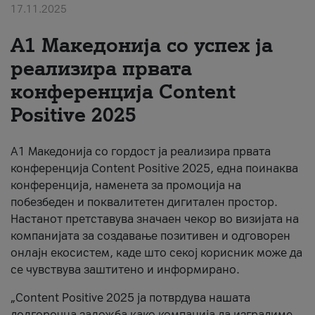
17.11.2025
За нас
А1 Македонија со успех ја
#ПодобарОнлајн
реализира првата
конференција Content
Positive 2025
А1 Македонија со гордост ја реализира првата
конференција Content Positive 2025, една поинаква
конференција, наменета за промоција на
побезбеден и поквалитетен дигитален простор.
Настанот претставува значаен чекор во визијата на
компанијата за создавање позитивен и одговорен
онлајн екосистем, каде што секој корисник може да
се чувствува заштитено и информирано.
„Content Positive 2025 ја потврдува нашата
долгорочна заложба како компанија да изградиме