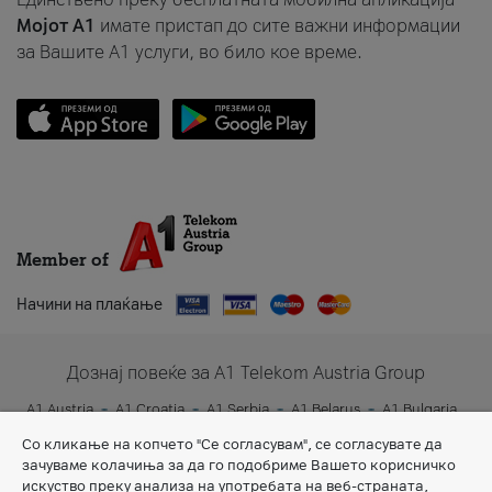
Мојот A1
имате пристап до сите важни информации
за Вашите A1 услуги, во било кое време.
Member of
Начини на плаќање
Дознај повеќе за A1 Telekom Austria Group
A1 Austria
A1 Croatia
A1 Serbia
A1 Belarus
A1 Bulgaria
A1 Slovenia
A1 Digital
Со кликање на копчето "Се согласувам", се согласувате да
зачуваме колачиња за да го подобриме Вашето корисничко
искуство преку анализа на употребата на веб-страната,