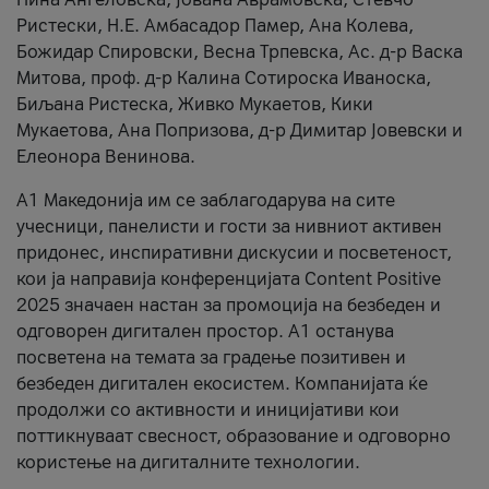
Ристески, Н.Е. Амбасадор Памер, Ана Колева,
Божидар Спировски, Весна Трпевска, Ас. д-р Васка
Митова, проф. д-р Калина Сотироска Иваноска,
Биљана Ристеска, Живко Мукаетов, Кики
Мукаетова, Ана Попризова, д-р Димитар Јовевски и
Елеонора Венинова.
А1 Македонија им се заблагодарува на сите
учесници, панелисти и гости за нивниот активен
придонес, инспиративни дискусии и посветеност,
кои ја направија конференцијата Content Positive
2025 значаен настан за промоција на безбеден и
одговорен дигитален простор. А1 останува
посветена на темата за градење позитивен и
безбеден дигитален екосистем. Компанијата ќе
продолжи со активности и иницијативи кои
поттикнуваат свесност, образование и одговорно
користење на дигиталните технологии.