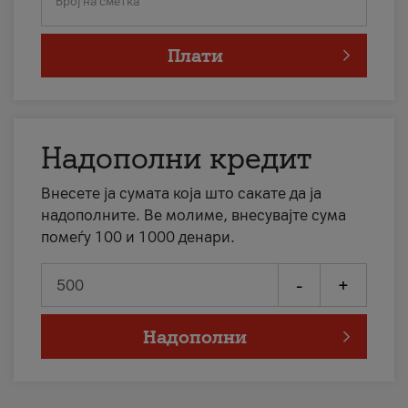
Број на сметка
Плати
Надополни кредит
Внесете ја сумата која што сакате да ја
надополните. Ве молиме, внесувајте сума
помеѓу 100 и 1000 денари.
-
+
Надополни