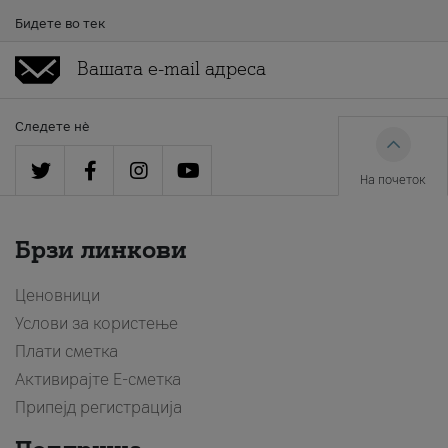
Бидете во тек
Следете нè
На почеток
Брзи линкови
Ценовници
Услови за користење
Плати сметка
Активирајте Е-сметка
Припејд регистрација