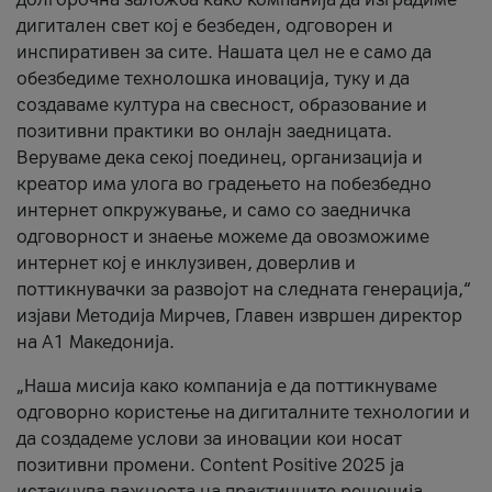
дигитален свет кој е безбеден, одговорен и
инспиративен за сите. Нашата цел не е само да
обезбедиме технолошка иновација, туку и да
создаваме култура на свесност, образование и
позитивни практики во онлајн заедницата.
Веруваме дека секој поединец, организација и
креатор има улога во градењето на побезбедно
интернет опкружување, и само со заедничка
одговорност и знаење можеме да овозможиме
интернет кој е инклузивен, доверлив и
поттикнувачки за развојот на следната генерација,“
изјави Методија Мирчев, Главен извршен директор
на А1 Македонија.
„Наша мисија како компанија е да поттикнуваме
одговорно користење на дигиталните технологии и
да создадеме услови за иновации кои носат
позитивни промени. Content Positive 2025 ја
истакнува важноста на практичните решенија,