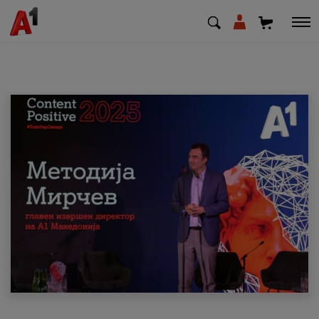
МК
EN
SQ
Приватни
Деловни
Поддршка
Надополни кредит
Плати сметка