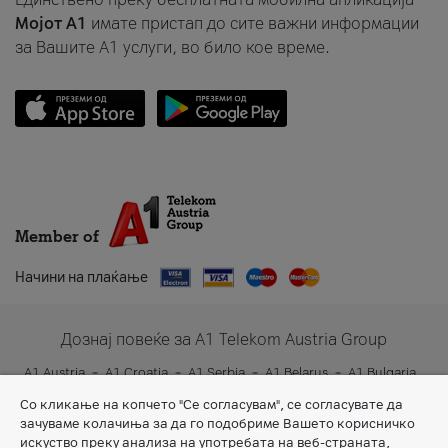
Мојот A1
имате пристап до сите важни информации
за Вашите A1 услуги, во било кое време.
Member of
Начини на плаќање
Дознај повеќе за A1 Telekom Austria Group
A1 Austria
A1 Croatia
A1 Serbia
A1 Belarus
A1 Bulgaria
A1 Slovenia
A1 Digital
Со кликање на копчето "Се согласувам", се согласувате да
зачуваме колачиња за да го подобриме Вашето корисничко
искуство преку анализа на употребата на веб-страната,