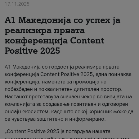
17.11.2025
За нас
А1 Македонија со успех ја
#ПодобарОнлајн
реализира првата
конференција Content
Positive 2025
А1 Македонија со гордост ја реализира првата
конференција Content Positive 2025, една поинаква
конференција, наменета за промоција на
побезбеден и поквалитетен дигитален простор.
Настанот претставува значаен чекор во визијата на
компанијата за создавање позитивен и одговорен
онлајн екосистем, каде што секој корисник може да
се чувствува заштитено и информирано.
„Content Positive 2025 ја потврдува нашата
долгорочна заложба како компанија да изградиме