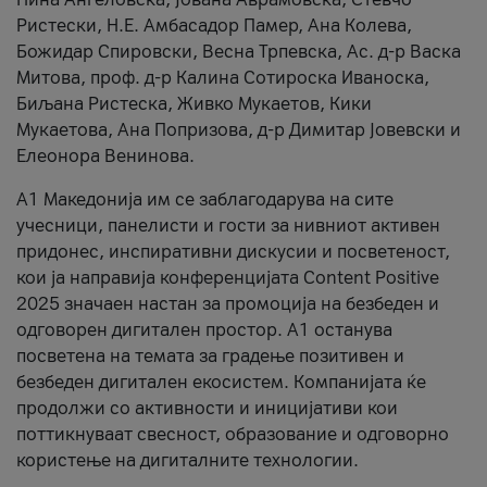
Ристески, Н.Е. Амбасадор Памер, Ана Колева,
Божидар Спировски, Весна Трпевска, Ас. д-р Васка
Митова, проф. д-р Калина Сотироска Иваноска,
Биљана Ристеска, Живко Мукаетов, Кики
Мукаетова, Ана Попризова, д-р Димитар Јовевски и
Елеонора Венинова.
А1 Македонија им се заблагодарува на сите
учесници, панелисти и гости за нивниот активен
придонес, инспиративни дискусии и посветеност,
кои ја направија конференцијата Content Positive
2025 значаен настан за промоција на безбеден и
одговорен дигитален простор. А1 останува
посветена на темата за градење позитивен и
безбеден дигитален екосистем. Компанијата ќе
продолжи со активности и иницијативи кои
поттикнуваат свесност, образование и одговорно
користење на дигиталните технологии.