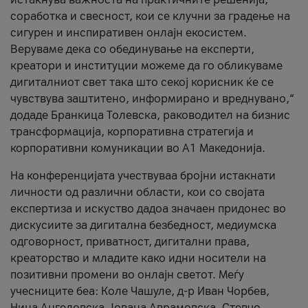
соработка и свесност, кои се клучни за градење на
сигурен и инспиративен онлајн екосистем.
Веруваме дека со обединување на експерти,
креатори и институции можеме да го обликуваме
дигиталниот свет така што секој корисник ќе се
чувствува заштитено, информирано и вреднувано,“
додаде Бранкица Толевска, раководител на бизнис
трансформација, корпоративна стратегија и
корпоративни комуникации во А1 Македонија.
На конференцијата учествуваа бројни истакнати
личности од различни области, кои со својата
експертиза и искуство дадоа значаен придонес во
дискусиите за дигитална безбедност, медиумска
одговорност, приватност, дигитални права,
креаторство и младите како идни носители на
позитивни промени во онлајн светот. Меѓу
учесниците беа: Коле Чашуле, д-р Иван Чорбев,
Нина Ангеловска, Јована Аврамовска, Стевчо