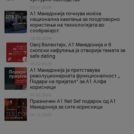
03.07.2026
A1 Македонија почнува моќна
национална кампања за поодговорно
користење на технологијата во
сообраќајот
18.05.2026
Овој Валентајн, A1 Македонија и 6
скопски кафулиња ја отворија темата за
safe dating
16.02.2026
А1 Македонија ја претставува
револуционерната функционалност „
Подари на пријател“ за А1 Алфа
корисници
02.02.2026
Празничен A1 Net Sеf подарок од А1
Македонија за сите корисници
04.12.2025