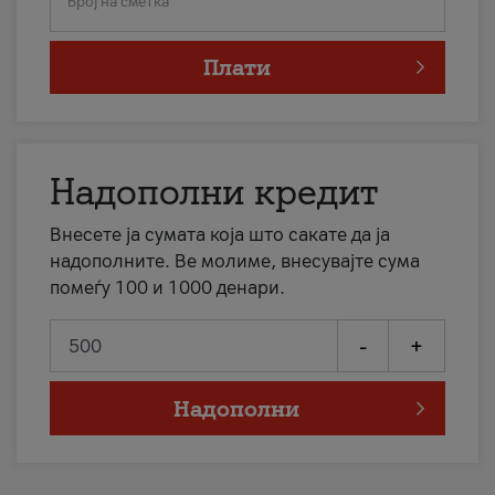
Број на сметка
Плати
Надополни кредит
Внесете ја сумата која што сакате да ја
надополните. Ве молиме, внесувајте сума
помеѓу 100 и 1000 денари.
-
+
Надополни