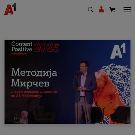
МК
EN
SQ
Приватни
Деловни
Поддршка
Надополни кредит
Плати сметка