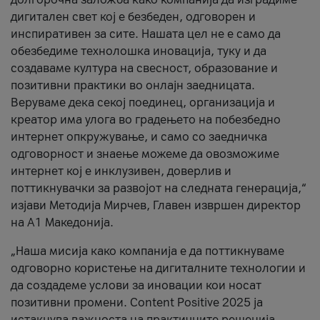
дигитален свет кој е безбеден, одговорен и
инспиративен за сите. Нашата цел не е само да
обезбедиме технолошка иновација, туку и да
создаваме култура на свесност, образование и
позитивни практики во онлајн заедницата.
Веруваме дека секој поединец, организација и
креатор има улога во градењето на побезбедно
интернет опкружување, и само со заедничка
одговорност и знаење можеме да овозможиме
интернет кој е инклузивен, доверлив и
поттикнувачки за развојот на следната генерација,“
изјави Методија Мирчев, Главен извршен директор
на А1 Македонија.
„Наша мисија како компанија е да поттикнуваме
одговорно користење на дигиталните технологии и
да создадеме услови за иновации кои носат
позитивни промени. Content Positive 2025 ја
истакнува важноста на практичните решенија,