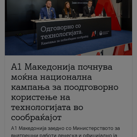
A1 Македонија почнува
моќна национална
кампања за поодговорно
користење на
технологијата во
сообраќајот
A1 Македонија заедно со Министерството за
внатрешни работи денеска и официјално ја