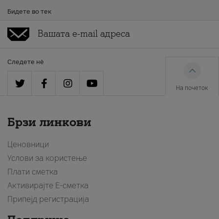
Бидете во тек
Следете нè
На почеток
Брзи линкови
Ценовници
Услови за користење
Плати сметка
Активирајте Е-сметка
Припејд регистрација