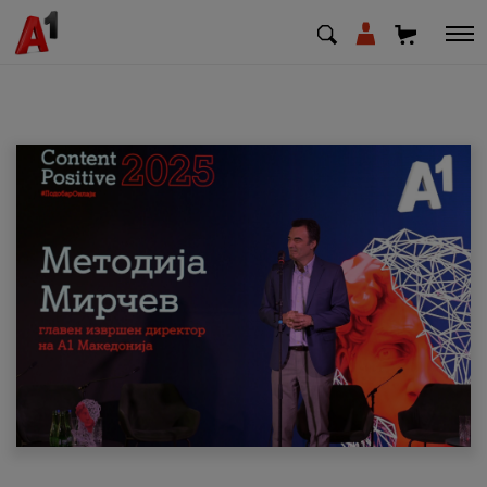
МК
EN
SQ
Приватни
Деловни
Поддршка
Надополни кредит
Плати сметка