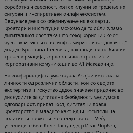
соработка и свесност, кои се клучни за градење на
сигурен и инспиративен онлајн екосистем.
Веруваме дека со обединување на експерти,
креатори и институции можеме да го обликуваме
дигиталниот свет така што секој корисник ќе се
чувствува заштитено, информирано и вреднувано,“
додаде Бранкица Толевска, раководител на бизнис
трансформација, корпоративна стратегија и
корпоративни комуникации во А1 Македонија.
На конференцијата учествуваа бројни истакнати
личности од различни области, кои со својата
експертиза и искуство дадоа значаен придонес во
дискусиите за дигитална безбедност, медиумска
одговорност, приватност, дигитални права,
креаторство и младите како идни носители на
позитивни промени во онлајн светот. Меѓу
учесниците беа: Коле Чашуле, д-р Иван Чорбев,
Нина Ангеловска, Јована Аврамовска, Стевчо