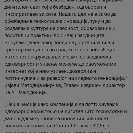
дигитален свет кој е безбеден, одговорен и
инспиративен за сите. Нашата цел не е само да
обезбедиме технолошка иновација, туку и да
создаваме култура на свесност, образование и
позитивни практики во онлајн заедницата.
Веруваме дека секој поединец, организација и
креатор има улога во градењето на побезбедно
интернет опкружување, и само со заедничка
одговорност и знаење можеме да овозможиме
интернет кој е инклузивен, доверлив и
поттикнувачки за развојот на следната генерација,“
изјави Методија Мирчев, Главен извршен директор
на А1 Македонија.
„Наша мисија како компанија е да поттикнуваме
одговорно користење на дигиталните технологии и
да создадеме услови за иновации кои носат
позитивни промени. Content Positive 2025 ја
истакнува важноста на практичните решенија,