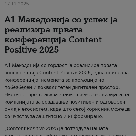
17.11.2025
За нас
А1 Македонија со успех ја
#ПодобарОнлајн
реализира првата
конференција Content
Positive 2025
А1 Македонија со гордост ја реализира првата
конференција Content Positive 2025, една поинаква
конференција, наменета за промоција на
побезбеден и поквалитетен дигитален простор.
Настанот претставува значаен чекор во визијата на
компанијата за создавање позитивен и одговорен
онлајн екосистем, каде што секој корисник може да
се чувствува заштитено и информирано.
„Content Positive 2025 ја потврдува нашата
долгорочна заложба како компанија да изградиме