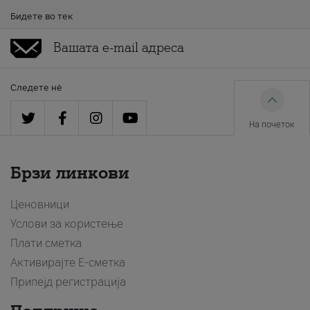
Бидете во тек
Следете нè
На почеток
Брзи линкови
Ценовници
Услови за користење
Плати сметка
Активирајте Е-сметка
Припејд регистрација