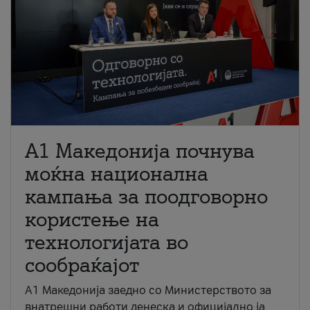
A1 Македонија почнува
моќна национална
кампања за поодговорно
користење на
технологијата во
сообраќајот
A1 Македонија заедно со Министерството за
внатрешни работи денеска и официјално ја