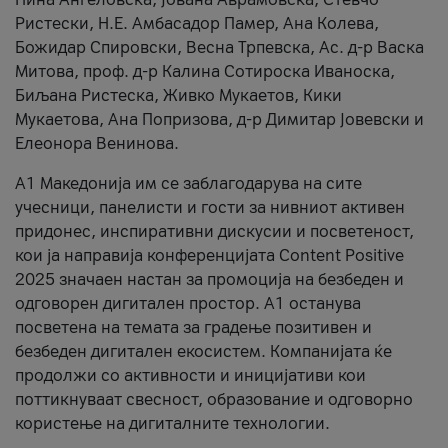
Ристески, Н.Е. Амбасадор Памер, Ана Колева,
Божидар Спировски, Весна Трпевска, Ас. д-р Васка
Митова, проф. д-р Калина Сотироска Иваноска,
Биљана Ристеска, Живко Мукаетов, Кики
Мукаетова, Ана Попризова, д-р Димитар Јовевски и
Елеонора Венинова.
А1 Македонија им се заблагодарува на сите
учесници, панелисти и гости за нивниот активен
придонес, инспиративни дискусии и посветеност,
кои ја направија конференцијата Content Positive
2025 значаен настан за промоција на безбеден и
одговорен дигитален простор. А1 останува
посветена на темата за градење позитивен и
безбеден дигитален екосистем. Компанијата ќе
продолжи со активности и иницијативи кои
поттикнуваат свесност, образование и одговорно
користење на дигиталните технологии.