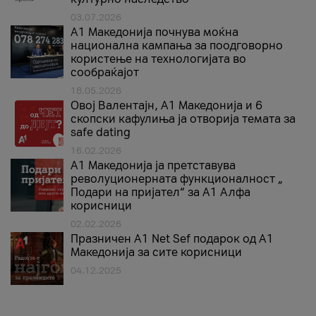
03.07.2026
A1 Македонија почнува моќна
национална кампања за поодговорно
користење на технологијата во
сообраќајот
18.05.2026
Овој Валентајн, A1 Македонија и 6
скопски кафулиња ја отворија темата за
safe dating
16.02.2026
А1 Македонија ја претставува
револуционерната функционалност „
Подари на пријател“ за А1 Алфа
корисници
02.02.2026
Празничен A1 Net Sеf подарок од А1
Македонија за сите корисници
04.12.2025