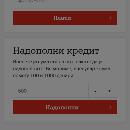
Број на сметка
Плати
Надополни кредит
Внесете ја сумата која што сакате да ја
надополните. Ве молиме, внесувајте сума
помеѓу 100 и 1000 денари.
-
+
Надополни