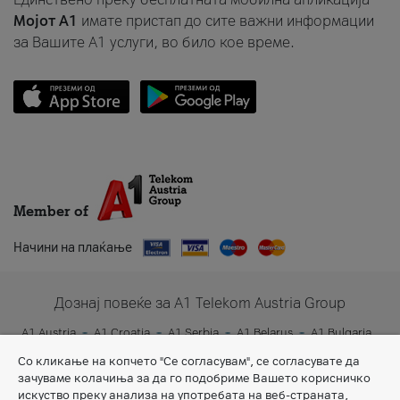
Мојот A1
имате пристап до сите важни информации
за Вашите A1 услуги, во било кое време.
Member of
Начини на плаќање
Дознај повеќе за A1 Telekom Austria Group
A1 Austria
A1 Croatia
A1 Serbia
A1 Belarus
A1 Bulgaria
A1 Slovenia
A1 Digital
Со кликање на копчето "Се согласувам", се согласувате да
зачуваме колачиња за да го подобриме Вашето корисничко
искуство преку анализа на употребата на веб-страната,