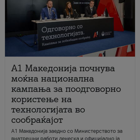
A1 Македонија почнува
моќна национална
кампања за поодговорно
користење на
технологијата во
сообраќајот
A1 Македонија заедно со Министерството за
внатрешни работи денеска и официјално ја