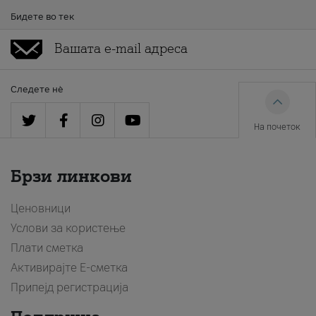
Бидете во тек
Следете нè
На почеток
Брзи линкови
Ценовници
Услови за користење
Плати сметка
Активирајте Е-сметка
Припејд регистрација