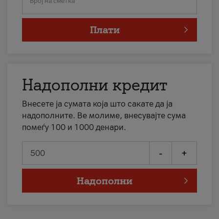
Број на сметка
Плати
Надополни кредит
Внесете ја сумата која што сакате да ја
надополните. Ве молиме, внесувајте сума
помеѓу 100 и 1000 денари.
-
+
Надополни