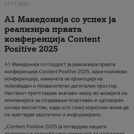
17.11.2025
За нас
А1 Македонија со успех ја
#ПодобарОнлајн
реализира првата
конференција Content
Positive 2025
А1 Македонија со гордост ја реализира првата
конференција Content Positive 2025, една поинаква
конференција, наменета за промоција на
побезбеден и поквалитетен дигитален простор.
Настанот претставува значаен чекор во визијата на
компанијата за создавање позитивен и одговорен
онлајн екосистем, каде што секој корисник може да
се чувствува заштитено и информирано.
„Content Positive 2025 ја потврдува нашата
долгорочна заложба како компанија да изградиме