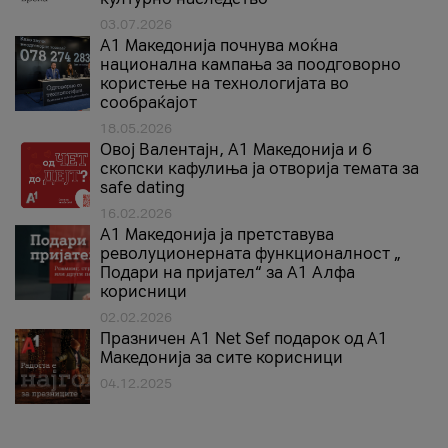
03.07.2026
A1 Македонија почнува моќна
национална кампања за поодговорно
користење на технологијата во
сообраќајот
18.05.2026
Овој Валентајн, A1 Македонија и 6
скопски кафулиња ја отворија темата за
safe dating
16.02.2026
А1 Македонија ја претставува
револуционерната функционалност „
Подари на пријател“ за А1 Алфа
корисници
02.02.2026
Празничен A1 Net Sеf подарок од А1
Македонија за сите корисници
04.12.2025