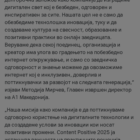
дигитален свет кој е безбеден, одговорен и
инспиративен за сите. Нашата цел не е само да
обезбедиме технолошка иновација, туку и да
создаваме култура на свесност, образование и
позитивни практики во онлајн заедницата.
Веруваме дека секој поединец, организација и
креатор има улога во градењето на побезбедно
интернет опкружување, и само со заедничка
одговорност и знаење можеме да овозможиме
интернет кој е инклузивен, доверлив и
поттикнувачки за развојот на следната генерација,“
изјави Методија Мирчев, Главен извршен директор
на А1 Македонија.
„Наша мисија како компанија е да поттикнуваме
одговорно користење на дигиталните технологии и
да создадеме услови за иновации кои носат
позитивни промени. Content Positive 2025 ја
истакнува важноста на практичните решенија,