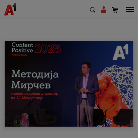
МК
EN
SQ
Приватни
Деловни
Поддршка
Надополни кредит
Плати сметка