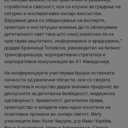
соработка и свесност, кои се клучни за градење на
сигурен и инспиративен онлајн екосистем.
Веруваме дека со обединување на експерти,
креатори и институции можеме да го обликуваме
дигиталниот свет така што секој корисник ќе се
чувствува заштитено, информирано и вреднувано,“
додаде Бранкица Толевска, раководител на бизнис
трансформација, корпоративна стратегија и
корпоративни комуникации во А1 Македонија.
На конференцијата учествуваа бројни истакнати
личности од различни области, кои со својата
експертиза и искуство дадоа значаен придонес во
дискусиите за дигитална безбедност, медиумска
одговорност, приватност, дигитални права,
креаторство и младите како идни носители на
позитивни промени во онлајн светот. Меѓу
учесниците беа: Коле Чашуле, д-р Иван Чорбев,
Нина Ангеловска, Јована Аврамовска, Стевчо