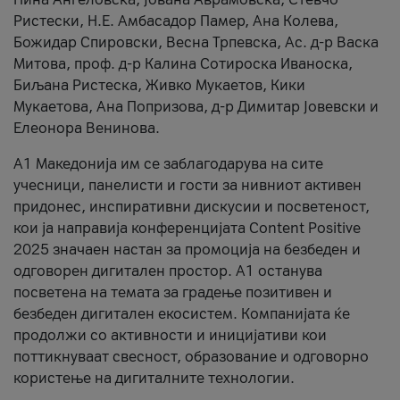
Ристески, Н.Е. Амбасадор Памер, Ана Колева,
Божидар Спировски, Весна Трпевска, Ас. д-р Васка
Митова, проф. д-р Калина Сотироска Иваноска,
Биљана Ристеска, Живко Мукаетов, Кики
Мукаетова, Ана Попризова, д-р Димитар Јовевски и
Елеонора Венинова.
А1 Македонија им се заблагодарува на сите
учесници, панелисти и гости за нивниот активен
придонес, инспиративни дискусии и посветеност,
кои ја направија конференцијата Content Positive
2025 значаен настан за промоција на безбеден и
одговорен дигитален простор. А1 останува
посветена на темата за градење позитивен и
безбеден дигитален екосистем. Компанијата ќе
продолжи со активности и иницијативи кои
поттикнуваат свесност, образование и одговорно
користење на дигиталните технологии.