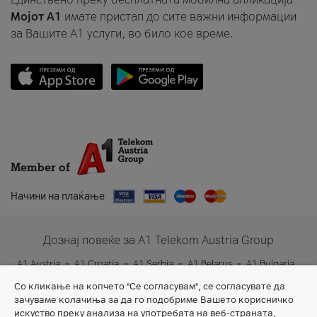
Мојот A1
имате пристап до сите важни информации
за Вашите A1 услуги, во било кое време.
Member of
Начини на плаќање
Дознај повеќе за A1 Telekom Austria Group
A1 Austria
A1 Croatia
A1 Serbia
A1 Belarus
A1 Bulgaria
A1 Slovenia
A1 Digital
Со кликање на копчето "Се согласувам", се согласувате да
зачуваме колачиња за да го подобриме Вашето корисничко
искуство преку анализа на употребата на веб-страната,