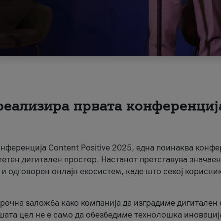
 реализира првата конференциј
онференција Content Positive 2025, една поинаква конфе
тетен дигитален простор. Настанот претставува значаен
 и одговорен онлајн екосистем, каде што секој корисни
орочна заложба како компанија да изградиме дигитален с
шата цел не е само да обезбедиме технолошка иновација