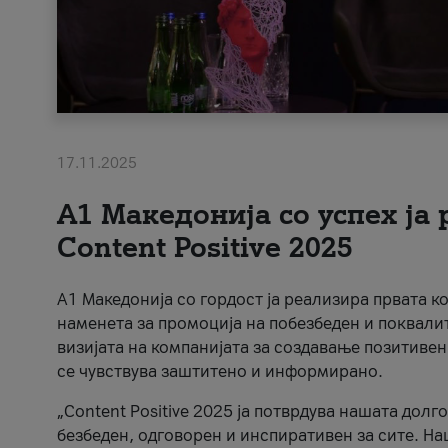
17.11.2025
А1 Македонија со успех ја
Content Positive 2025
А1 Македонија со гордост ја реализира првата к
наменета за промоција на побезбеден и поквали
визијата на компанијата за создавање позитивен
се чувствува заштитено и информирано.
„Content Positive 2025 ја потврдува нашата долг
безбеден, одговорен и инспиративен за сите. На