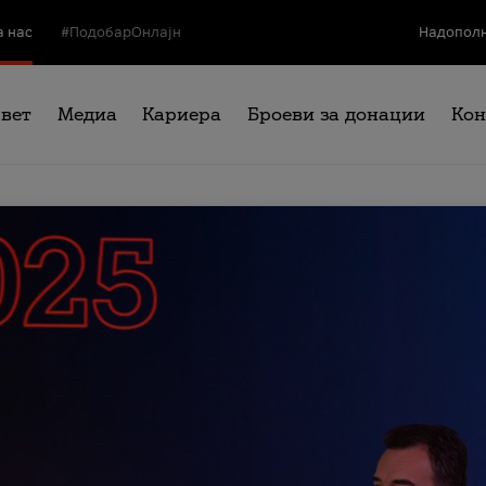
а нас
#ПодобарОнлајн
Надополн
свет
Медиа
Кариера
Броеви за донации
Кон