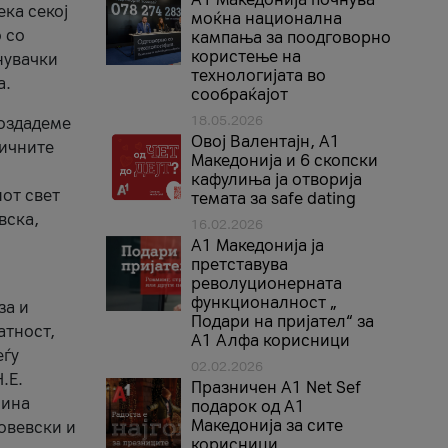
ека секој
моќна национална
 со
кампања за поодговорно
користење на
нувачки
технологијата во
а.
сообраќајот
18.05.2026
создадеме
Овој Валентајн, A1
тичните
Македонија и 6 скопски
кафулиња ја отворија
от свет
темата за safe dating
вска,
16.02.2026
А1 Македонија ја
претставува
револуционерната
функционалност „
за и
Подари на пријател“ за
атност,
А1 Алфа корисници
еѓу
02.02.2026
.Е.
Празничен A1 Net Sеf
лина
подарок од А1
Македонија за сите
овевски и
корисници