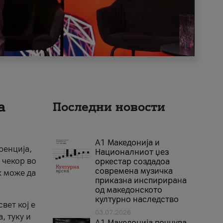
а
Последни новости
А1 Македонија и
ренција,
Националниот џез
 чекор во
оркестар создадоа
современа музичка
к може да
приказна инспирирана
од македонското
културно наследство
вет кој е
03.07.2026
, туку и
A1 Македонија почнува