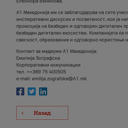
Елеонора Венинова.
А1 Македонија им се заблагодарува на сите учес
инспиративни дискусии и посветеност, кои ја на
промоција на безбеден и одговорен дигитален пр
безбеден дигитален екосистем. Компанијата ќе 
свесност, образование и одговорно користење н
Контакт за медиуми А1 Македонија:
Емилија Зографска
Корпоративни комуникации
тел. ++389 75 400505
e-mail: emilija.zografska@A1.mk
Назад