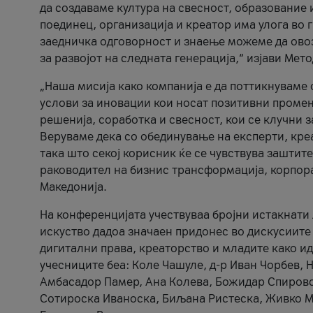
да создаваме култура на свесност, образование 
поединец, организација и креатор има улога во
заедничка одговорност и знаење можеме да ово
за развојот на следната генерација,“ изјави Ме
„Наша мисија како компанија е да поттикнуваме
услови за иновации кои носат позитивни промени
решенија, соработка и свесност, кои се клучни 
Веруваме дека со обединување на експерти, кре
така што секој корисник ќе се чувствува зашти
раководител на бизнис трансформација, корпор
Македонија.
На конференцијата учествуваа бројни истакнати 
искуство дадоа значаен придонес во дискусиите
дигитални права, креаторство и младите како ид
учесниците беа: Коле Чашуле, д-р Иван Чорбев, 
Амбасадор Памер, Ана Колева, Божидар Спировск
Сотироска Иваноска, Биљана Ристеска, Живко Му