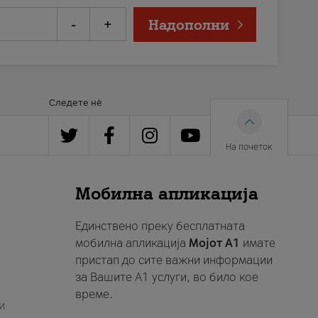
-
+
Надополни
Следете нè
На почеток
Мобилна апликација
Единствено преку бесплатната
мобилна апликација
Мојот A1
имате
пристап до сите важни информации
за Вашите A1 услуги, во било кое
време.
и