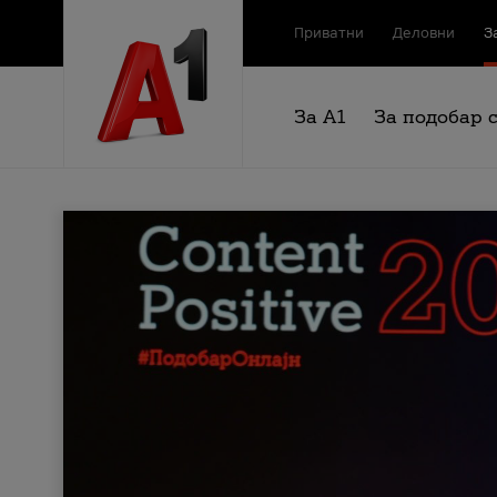
Приватни
Деловни
З
За А1
За подобар 