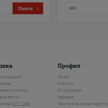
Плати
ршка
Профил
за поддршка
За нас
форма
Новости
изнис состанок
А1 Групација
жни места
Кариера
центар
077 1234
Заштита на лични податоц