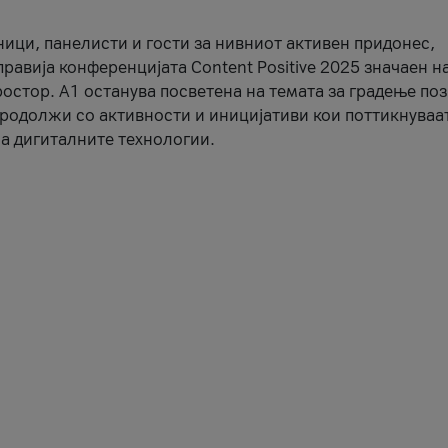
ници, панелисти и гости за нивниот активен придонес,
правија конференцијата Content Positive 2025 значаен н
остор. А1 останува посветена на темата за градење по
продолжи со активности и иницијативи кои поттикнуваа
а дигиталните технологии.