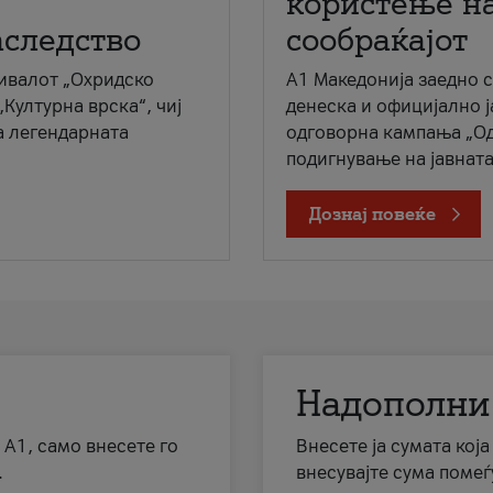
користење на
аследство
сообраќајот
ивалот „Охридско
A1 Македонија заедно 
„Културна врска“, чиј
денеска и официјално 
а легендарната
одговорна кампања „Од
подигнување на јавната 
Дознај повеќе
Надополни
 А1, само внесете го
Внесете ја сумата кој
.
внесувајте сума помеѓ