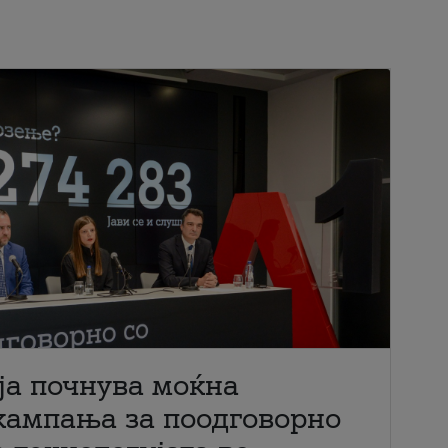
ја почнува моќна
кампања за поодговорно