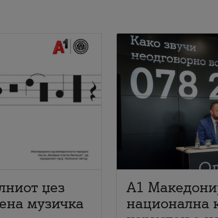
лниот џез
A1 Македони
мена музичка
национална 