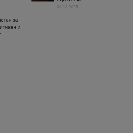
04.12.2025
астан за
зитивен и
т