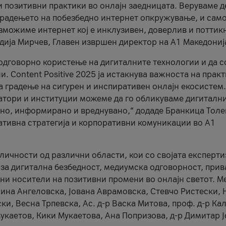
и позитивни практики во онлајн заедницата. Веруваме д
 градењето на побезбедно интернет опкружување, и само
зможиме интернет кој е инклузивен, доверлив и поттик
тодија Мирчев, Главен извршен директор на А1 Македониј
 одговорно користење на дигиталните технологии и да 
. Content Positive 2025 ја истакнува важноста на прак
за градење на сигурен и инспиративен онлајн екосистем.
атори и институции можеме да го обликуваме дигитални
тено, информирано и вреднувано,“ додаде Бранкица Толе
ативна стратегија и корпоративни комуникации во А1
личности од различни области, кои со својата експерти
 за дигитална безбедност, медиумска одговорност, прив
ни носители на позитивни промени во онлајн светот. М
Нина Ангеловска, Јована Аврамовска, Стевчо Ристески, Н
и, Весна Трпевска, Ас. д-р Васка Митова, проф. д-р Ка
каетов, Кики Мукаетова, Ана Попризова, д-р Димитар Ј