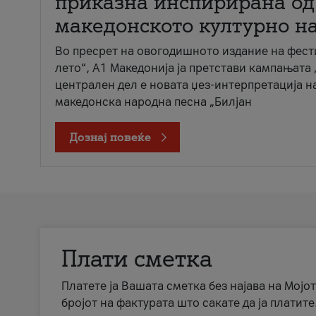
приказна инспирирана од
македонското културно н
Во пресрет на овогодишното издание на фест
лето“, А1 Македонија ја претстави кампањата 
централен дел е новата џез-интерпретација н
македонска народна песна „Билјан
Дознај повеќе
Плати сметка
Платете ја Вашата сметка без најава на Мојот
бројот на фактурата што сакате да ја платите