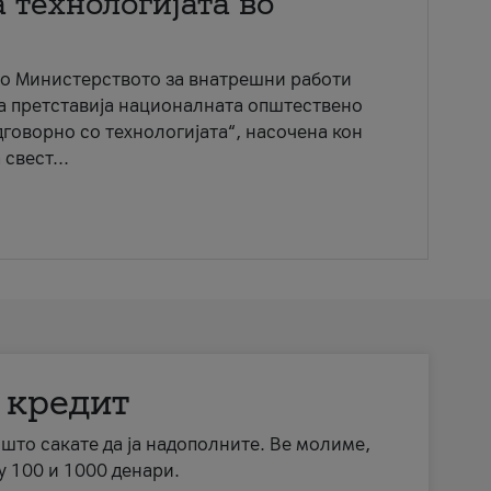
 технологијата во
со Министерството за внатрешни работи
ја претставија националната општествено
говорно со технологијата“, насочена кон
свест...
 кредит
а што сакате да ја надополните. Ве молиме,
у 100 и 1000 денари.