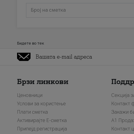
Број на сметка
Бидете во тек
Брзи линкови
Подд
Ценовници
Секција 
Услови за користење
Контакт 
Плати сметка
Закажи б
Активирајте Е-сметка
A1 Прода
Припејд регистрација
Контакт 