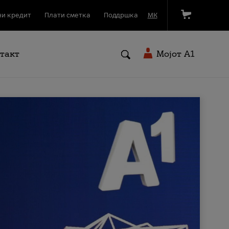
и кредит
Плати сметка
Поддршка
МК
такт
Мојот A1