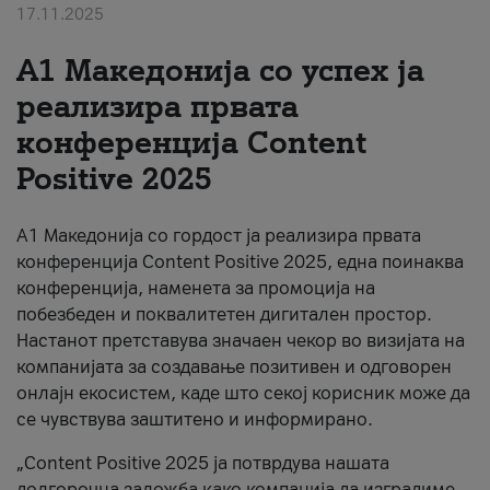
17.11.2025
За нас
А1 Македонија со успех ја
#ПодобарОнлајн
реализира првата
конференција Content
Positive 2025
А1 Македонија со гордост ја реализира првата
конференција Content Positive 2025, една поинаква
конференција, наменета за промоција на
побезбеден и поквалитетен дигитален простор.
Настанот претставува значаен чекор во визијата на
компанијата за создавање позитивен и одговорен
онлајн екосистем, каде што секој корисник може да
се чувствува заштитено и информирано.
„Content Positive 2025 ја потврдува нашата
долгорочна заложба како компанија да изградиме