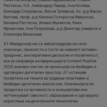
Ристески, Н.Е. Амбасадор Памер, Ана Колева,
Божидар Спировски, Весна Трпевска, Ас. д-р Васка
Митова, проф. д-р Калина Сотироска Иваноска,
Биљана Ристеска, Живко Мукаетов, Кики
Мукаетова, Ана Попризова, д-р Димитар Јовевски и
Елеонора Венинова.
А1 Македонија им се заблагодарува на сите
учесници, панелисти и гости за нивниот активен
придонес, инспиративни дискусии и посветеност,
кои ја направија конференцијата Content Positive
2025 значаен настан за промоција на безбеден и
одговорен дигитален простор. А1 останува
посветена на темата за градење позитивен и
безбеден дигитален екосистем. Компанијата ќе
продолжи со активности и иницијативи кои
поттикнуваат свесност, образование и одговорно
користење на дигиталните технологии.