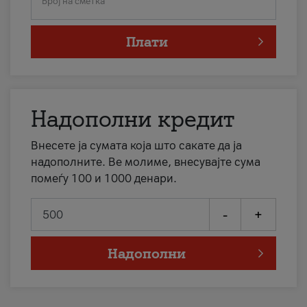
Број на сметка
Плати
Надополни кредит
Внесете ја сумата која што сакате да ја
надополните. Ве молиме, внесувајте сума
помеѓу 100 и 1000 денари.
-
+
Надополни