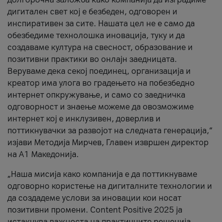
дигитален свет кој е безбеден, одговорен и
инспиративен за сите. Нашата цел не е само да
обезбедиме технолошка иновација, туку и да
создаваме култура на свесност, образование и
позитивни практики во онлајн заедницата.
Веруваме дека секој поединец, организација и
креатор има улога во градењето на побезбедно
интернет опкружување, и само со заедничка
одговорност и знаење можеме да овозможиме
интернет кој е инклузивен, доверлив и
поттикнувачки за развојот на следната генерација,“
изјави Методија Мирчев, Главен извршен директор
на А1 Македонија.
„Наша мисија како компанија е да поттикнуваме
одговорно користење на дигиталните технологии и
да создадеме услови за иновации кои носат
позитивни промени. Content Positive 2025 ја
истакнува важноста на практичните решенија,