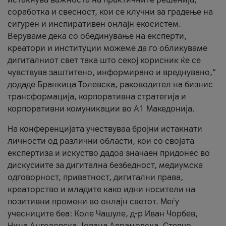
соработка и свесност, кои се клучни за градење на
сигурен и инспиративен онлајн екосистем.
Веруваме дека со обединување на експерти,
креатори и институции можеме да го обликуваме
дигиталниот свет така што секој корисник ќе се
чувствува заштитено, информирано и вреднувано,“
додаде Бранкица Толевска, раководител на бизнис
трансформација, корпоративна стратегија и
корпоративни комуникации во А1 Македонија.
На конференцијата учествуваа бројни истакнати
личности од различни области, кои со својата
експертиза и искуство дадоа значаен придонес во
дискусиите за дигитална безбедност, медиумска
одговорност, приватност, дигитални права,
креаторство и младите како идни носители на
позитивни промени во онлајн светот. Меѓу
учесниците беа: Коле Чашуле, д-р Иван Чорбев,
Нина Ангеловска, Јована Аврамовска, Стевчо