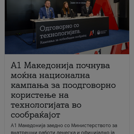
A1 Македонија почнува
моќна национална
кампања за поодговорно
користење на
технологијата во
сообраќајот
A1 Македонија заедно со Министерството за
внатрешни работи денеска и официјално ја