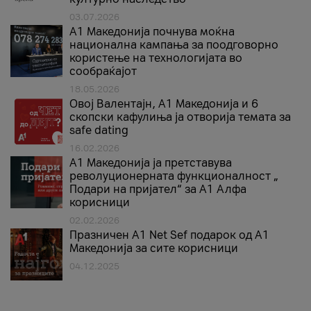
03.07.2026
A1 Македонија почнува моќна
национална кампања за поодговорно
користење на технологијата во
сообраќајот
18.05.2026
Овој Валентајн, A1 Македонија и 6
скопски кафулиња ја отворија темата за
safe dating
16.02.2026
А1 Македонија ја претставува
револуционерната функционалност „
Подари на пријател“ за А1 Алфа
корисници
02.02.2026
Празничен A1 Net Sеf подарок од А1
Македонија за сите корисници
04.12.2025