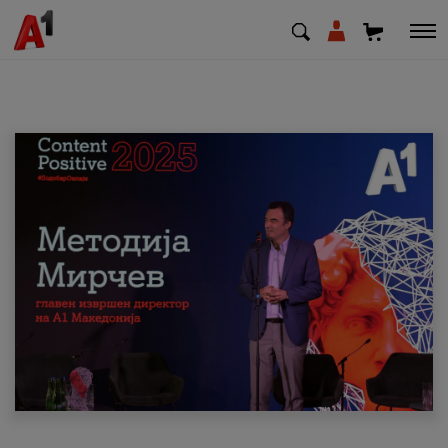
МК
EN
SQ
Приватни
Деловни
Поддршка
Надополни кредит
Плати сметка