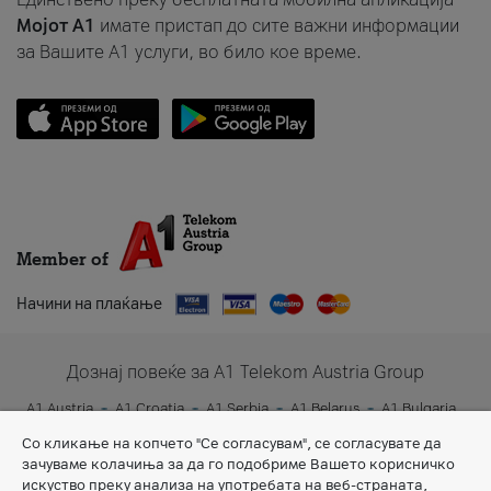
Мојот A1
имате пристап до сите важни информации
за Вашите A1 услуги, во било кое време.
Member of
Начини на плаќање
Дознај повеќе за A1 Telekom Austria Group
A1 Austria
A1 Croatia
A1 Serbia
A1 Belarus
A1 Bulgaria
A1 Slovenia
A1 Digital
Со кликање на копчето "Се согласувам", се согласувате да
зачуваме колачиња за да го подобриме Вашето корисничко
искуство преку анализа на употребата на веб-страната,