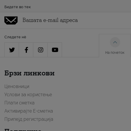
Бидете во тек
Следете нè
На почеток
Брзи линкови
Ценовници
Услови за користење
Плати сметка
Активирајте Е-сметка
Припејд регистрација