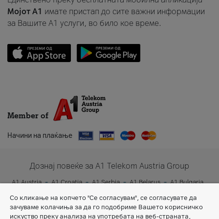
Мојот A1
имате пристап до сите важни информации
за Вашите A1 услуги, во било кое време.
Member of
Начини на плаќање
Дознај повеќе за A1 Telekom Austria Group
A1 Austria
A1 Croatia
A1 Serbia
A1 Belarus
A1 Bulgaria
A1 Slovenia
A1 Digital
Со кликање на копчето "Се согласувам", се согласувате да
зачуваме колачиња за да го подобриме Вашето корисничко
искуство преку анализа на употребата на веб-страната,