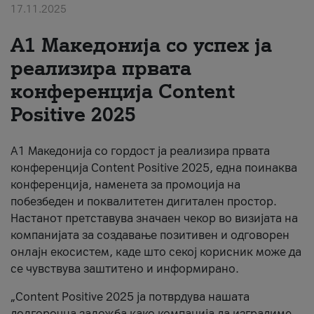
17.11.2025
За нас
А1 Македонија со успех ја
#ПодобарОнлајн
реализира првата
конференција Content
Positive 2025
А1 Македонија со гордост ја реализира првата
конференција Content Positive 2025, една поинаква
конференција, наменета за промоција на
побезбеден и поквалитетен дигитален простор.
Настанот претставува значаен чекор во визијата на
компанијата за создавање позитивен и одговорен
онлајн екосистем, каде што секој корисник може да
се чувствува заштитено и информирано.
„Content Positive 2025 ја потврдува нашата
долгорочна заложба како компанија да изградиме