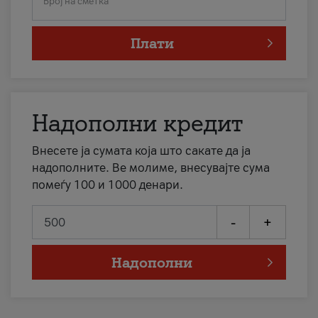
Број на сметка
Плати
Надополни кредит
Внесете ја сумата која што сакате да ја
надополните. Ве молиме, внесувајте сума
помеѓу 100 и 1000 денари.
-
+
Надополни