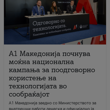
A1 Македонија почнува
моќна национална
кампања за поодговорно
користење на
технологијата во
сообраќајот
A1 Македонија заедно со Министерството за
внатрешни работи денеска и официјално ја