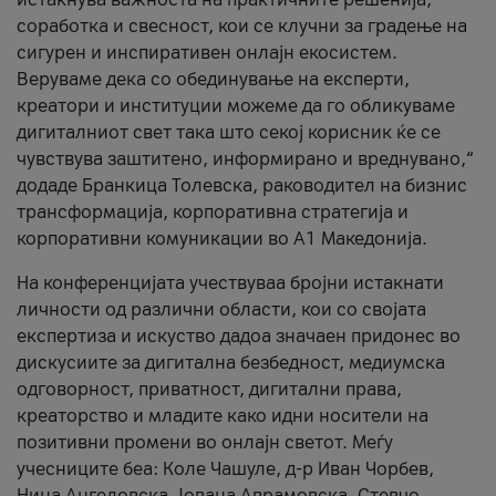
соработка и свесност, кои се клучни за градење на
сигурен и инспиративен онлајн екосистем.
Веруваме дека со обединување на експерти,
креатори и институции можеме да го обликуваме
дигиталниот свет така што секој корисник ќе се
чувствува заштитено, информирано и вреднувано,“
додаде Бранкица Толевска, раководител на бизнис
трансформација, корпоративна стратегија и
корпоративни комуникации во А1 Македонија.
На конференцијата учествуваа бројни истакнати
личности од различни области, кои со својата
експертиза и искуство дадоа значаен придонес во
дискусиите за дигитална безбедност, медиумска
одговорност, приватност, дигитални права,
креаторство и младите како идни носители на
позитивни промени во онлајн светот. Меѓу
учесниците беа: Коле Чашуле, д-р Иван Чорбев,
Нина Ангеловска, Јована Аврамовска, Стевчо