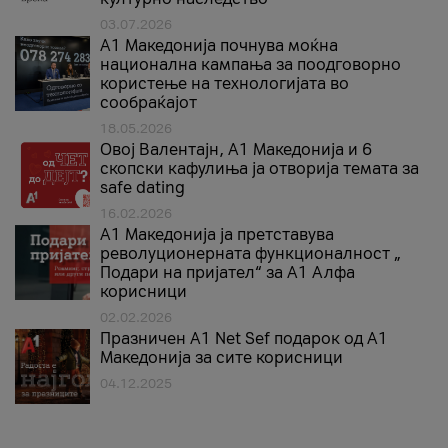
03.07.2026
A1 Македонија почнува моќна
национална кампања за поодговорно
користење на технологијата во
сообраќајот
18.05.2026
Овој Валентајн, A1 Македонија и 6
скопски кафулиња ја отворија темата за
safe dating
16.02.2026
А1 Македонија ја претставува
револуционерната функционалност „
Подари на пријател“ за А1 Алфа
корисници
02.02.2026
Празничен A1 Net Sеf подарок од А1
Македонија за сите корисници
04.12.2025