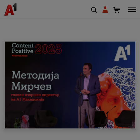
МК
EN
SQ
Приватни
Деловни
Поддршка
Надополни кредит
Плати сметка