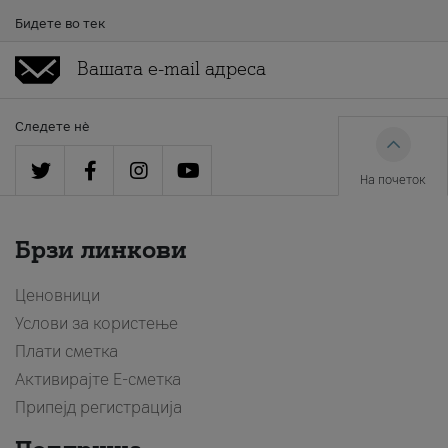
Бидете во тек
Следете нè
На почеток
Брзи линкови
Ценовници
Услови за користење
Плати сметка
Активирајте Е-сметка
Припејд регистрација