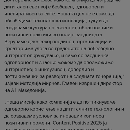
дигитален свет кој е безбеден, одговорен и
инспиративен за сите. Нашата цел не е само да
обезбедиме технолошка иновација, туку и да
создаваме култура на свесност, образование и
позитивни практики во онлајн заедницата.
Веруваме дека секој поединец, организација и
креатор има улога во градењето на побезбедно
интернет опкружување, и само со заедничка
одговорност и знаење можеме да овозможиме
интернет кој е инклузивен, доверлив и
поттикнувачки за развојот на следната генерација,“
изјави Методија Мирчев, Главен извршен директор
на А1 Македонија.
„Наша мисија како компанија е да поттикнуваме
одговорно користење на дигиталните технологии и
да создадеме услови за иновации кои носат
позитивни промени. Content Positive 2025 ја
истакнува важноста на практичните решенија,