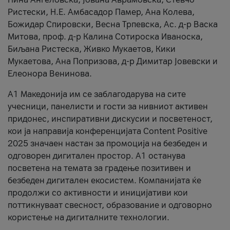
Ристески, Н.Е. Амбасадор Памер, Ана Колева,
Божидар Спировски, Весна Трпевска, Ас. д-р Васка
Митова, проф. д-р Калина Сотироска Иваноска,
Биљана Ристеска, Живко Мукаетов, Кики
Мукаетова, Ана Попризова, д-р Димитар Јовевски и
Елеонора Венинова.
А1 Македонија им се заблагодарува на сите
учесници, панелисти и гости за нивниот активен
придонес, инспиративни дискусии и посветеност,
кои ја направија конференцијата Content Positive
2025 значаен настан за промоција на безбеден и
одговорен дигитален простор. А1 останува
посветена на темата за градење позитивен и
безбеден дигитален екосистем. Компанијата ќе
продолжи со активности и иницијативи кои
поттикнуваат свесност, образование и одговорно
користење на дигиталните технологии.