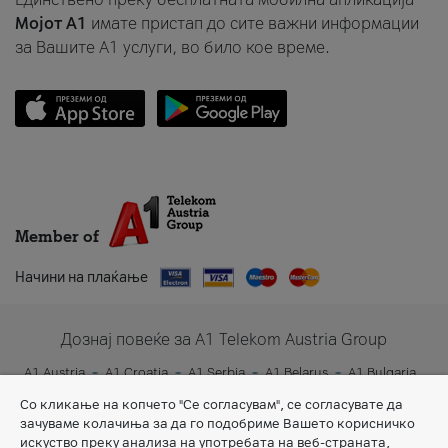
Мојот A1
имате пристап до сите важни информации
за Вашите A1 услуги, во било кое време.
Member of
Начини на плаќање
Дознај повеќе за A1 Telekom Austria Group
A1 Austria
A1 Croatia
A1 Serbia
A1 Belarus
A1 Bulgaria
A1 Slovenia
A1 Digital
Со кликање на копчето "Се согласувам", се согласувате да
зачуваме колачиња за да го подобриме Вашето корисничко
искуство преку анализа на употребата на веб-страната,