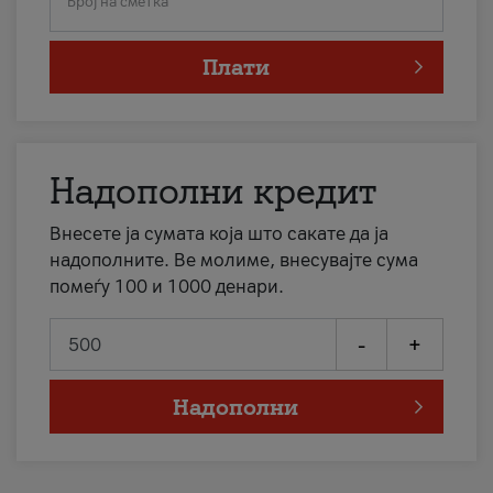
Број на сметка
Плати
Надополни кредит
Внесете ја сумата која што сакате да ја
надополните. Ве молиме, внесувајте сума
помеѓу 100 и 1000 денари.
-
+
Надополни