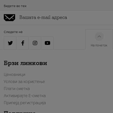
Бидете во тек
Следете нè
На почеток
Брзи линкови
Ценовници
Услови за користење
Плати сметка
Активирајте Е-сметка
Припејд регистрација