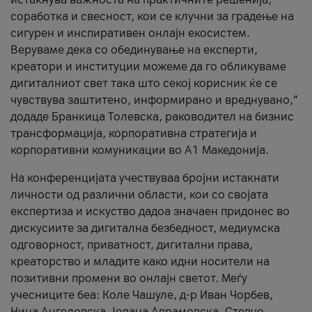
соработка и свесност, кои се клучни за градење на
сигурен и инспиративен онлајн екосистем.
Веруваме дека со обединување на експерти,
креатори и институции можеме да го обликуваме
дигиталниот свет така што секој корисник ќе се
чувствува заштитено, информирано и вреднувано,“
додаде Бранкица Толевска, раководител на бизнис
трансформација, корпоративна стратегија и
корпоративни комуникации во А1 Македонија.
На конференцијата учествуваа бројни истакнати
личности од различни области, кои со својата
експертиза и искуство дадоа значаен придонес во
дискусиите за дигитална безбедност, медиумска
одговорност, приватност, дигитални права,
креаторство и младите како идни носители на
позитивни промени во онлајн светот. Меѓу
учесниците беа: Коле Чашуле, д-р Иван Чорбев,
Нина Ангеловска, Јована Аврамовска, Стевчо