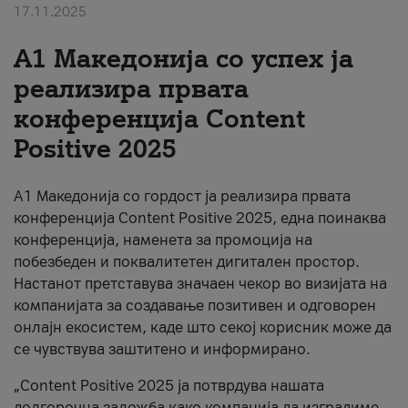
17.11.2025
За нас
А1 Македонија со успех ја
#ПодобарОнлајн
реализира првата
конференција Content
Positive 2025
А1 Македонија со гордост ја реализира првата
конференција Content Positive 2025, една поинаква
конференција, наменета за промоција на
побезбеден и поквалитетен дигитален простор.
Настанот претставува значаен чекор во визијата на
компанијата за создавање позитивен и одговорен
онлајн екосистем, каде што секој корисник може да
се чувствува заштитено и информирано.
„Content Positive 2025 ја потврдува нашата
долгорочна заложба како компанија да изградиме