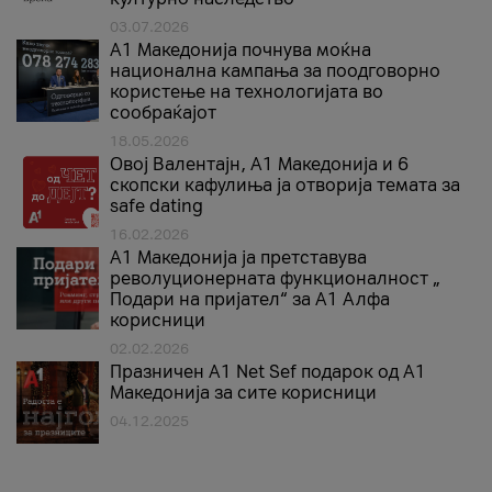
03.07.2026
A1 Македонија почнува моќна
национална кампања за поодговорно
користење на технологијата во
сообраќајот
18.05.2026
Овој Валентајн, A1 Македонија и 6
скопски кафулиња ја отворија темата за
safe dating
16.02.2026
А1 Македонија ја претставува
револуционерната функционалност „
Подари на пријател“ за А1 Алфа
корисници
02.02.2026
Празничен A1 Net Sеf подарок од А1
Македонија за сите корисници
04.12.2025