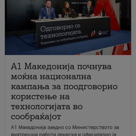
A1 Македонија почнува
моќна национална
кампања за поодговорно
користење на
технологијата во
сообраќајот
A1 Македонија заедно со Министерството за
внатрешни работи денеска и официјално ја