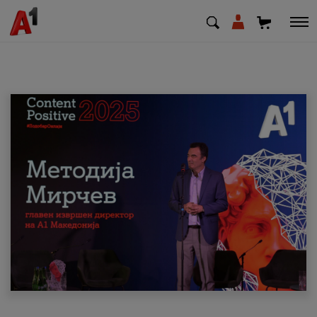
МК
EN
SQ
Приватни
Деловни
Поддршка
Надополни кредит
Плати сметка