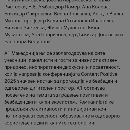
Ристески, Н.Е. Амбасадор Памер, Ана Колева,
Божидар Спировски, Весна Трпевска, Ас. д-р Васка
Митова, проф. д-р Калина Сотироска Иваноска,
Биљана Ристеска, Живко Мукаетов, Кики
Мукаетова, Ана Попризова, д-р Димитар Јовевски и
Елеонора Венинова.
А1 Македонија им се заблагодарува на сите
учесници, панелисти и гости за нивниот активен
придонес, инспиративни дискусии и посветеност,
кои ја направија конференцијата Content Positive
2025 значаен настан за промоција на безбеден и
одговорен дигитален простор. А1 останува
посветена на темата за градење позитивен и
безбеден дигитален екосистем. Компанијата ќе
продолжи со активности и иницијативи кои
поттикнуваат свесност, образование и одговорно
користење на дигиталните технологии.