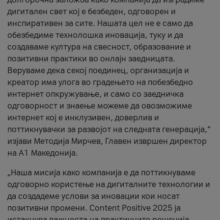
дигитален свет кој е безбеден, одговорен и
инспиративен за сите. Нашата цел не е само да
обезбедиме технолошка иновација, туку и да
создаваме култура на свесност, образование и
позитивни практики во онлајн заедницата.
Веруваме дека секој поединец, организација и
креатор има улога во градењето на побезбедно
интернет опкружување, и само со заедничка
одговорност и знаење можеме да овозможиме
интернет кој е инклузивен, доверлив и
поттикнувачки за развојот на следната генерација,“
изјави Методија Мирчев, Главен извршен директор
на А1 Македонија.
„Наша мисија како компанија е да поттикнуваме
одговорно користење на дигиталните технологии и
да создадеме услови за иновации кои носат
позитивни промени. Content Positive 2025 ја
истакнува важноста на практичните решенија,