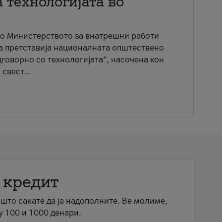
 технологијата во
со Министерството за внатрешни работи
ја претставија националната општествено
говорно со технологијата“, насочена кон
свест...
 кредит
а што сакате да ја надополните. Ве молиме,
у 100 и 1000 денари.