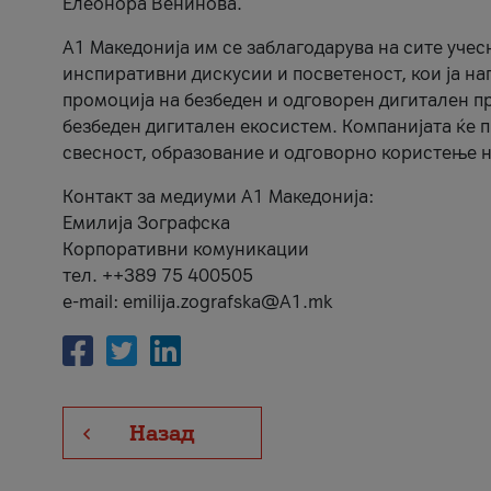
Елеонора Венинова.
А1 Македонија им се заблагодарува на сите учес
инспиративни дискусии и посветеност, кои ја на
промоција на безбеден и одговорен дигитален пр
безбеден дигитален екосистем. Компанијата ќе 
свесност, образование и одговорно користење н
Контакт за медиуми А1 Македонија:
Емилија Зографска
Корпоративни комуникации
тел. ++389 75 400505
e-mail: emilija.zografska@A1.mk
Назад