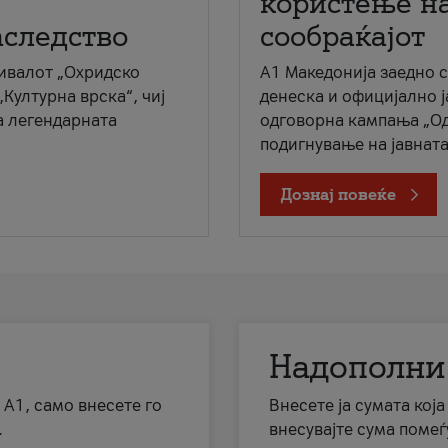
користење на
аследство
сообраќајот
ивалот „Охридско
A1 Македонија заедно 
„Културна врска“, чиј
денеска и официјално 
а легендарната
одговорна кампања „Од
подигнување на јавната 
Дознај повеќе
Надополни
 А1, само внесете го
Внесете ја сумата кој
.
внесувајте сума помеѓ