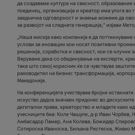
да создаваме култура на свесност, образование 
поединец, организација и креатор има улога во
заедничка одговорност и знаење можеме да ово
за развојот на следната генерација,“ изјави Ме
„Наша мисија како компанија е да поттикнуваме
услови за иновации кои носат позитивни промени
решенија, соработка и свесност, кои се клучни 
Веруваме дека со обединување на експерти, кре
така што секој корисник ќе се чувствува зашти
раководител на бизнис трансформација, корпор
Македонија.
На конференцијата учествуваа бројни истакнати 
искуство дадоа значаен придонес во дискусиите
дигитални права, креаторство и младите како ид
учесниците беа: Коле Чашуле, д-р Иван Чорбев, 
Амбасадор Памер, Ана Колева, Божидар Спировск
Сотироска Иваноска, Биљана Ристеска, Живко Му