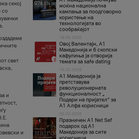
ека секој
моќна национална
 со
кампања за поодговорно
користење на
нувачки
технологијата во
а.
сообраќајот
18.05.2026
создадеме
Овој Валентајн, A1
тичните
Македонија и 6 скопски
кафулиња ја отворија
от свет
темата за safe dating
вска,
16.02.2026
А1 Македонија ја
претставува
револуционерната
функционалност „
за и
Подари на пријател“ за
атност,
А1 Алфа корисници
еѓу
02.02.2026
.Е.
Празничен A1 Net Sеf
лина
подарок од А1
Македонија за сите
овевски и
корисници