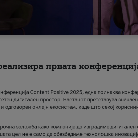
 реализира првата конференциј
онференција Content Positive 2025, една поинаква конфе
тетен дигитален простор. Настанот претставува значаен
 и одговорен онлајн екосистем, каде што секој корисни
орочна заложба како компанија да изградиме дигитален с
шата цел не е само да обезбедиме технолошка иновација