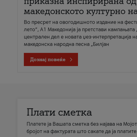
приказна инспирирана од
македонското културно н
Во пресрет на овогодишното издание на фест
лето“, А1 Македонија ја претстави кампањата 
централен дел е новата џез-интерпретација н
македонска народна песна „Билјан
Дознај повеќе
Плати сметка
Платете ја Вашата сметка без најава на Мојот
бројот на фактурата што сакате да ја платите