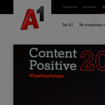
Приватни
Деловни
З
За А1
За подобар 