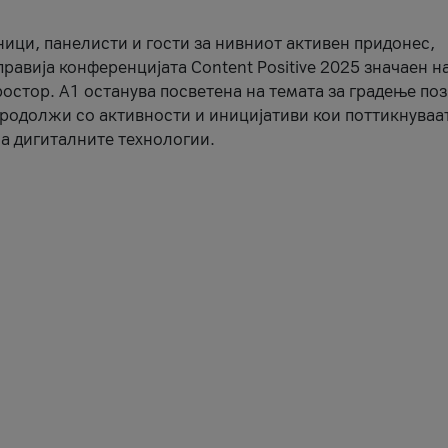
ници, панелисти и гости за нивниот активен придонес,
правија конференцијата Content Positive 2025 значаен н
остор. А1 останува посветена на темата за градење по
продолжи со активности и иницијативи кои поттикнуваа
а дигиталните технологии.