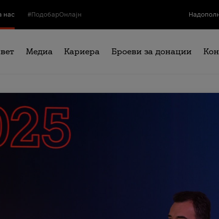
а нас
#ПодобарОнлајн
Надополн
свет
Медиа
Кариера
Броеви за донации
Кон