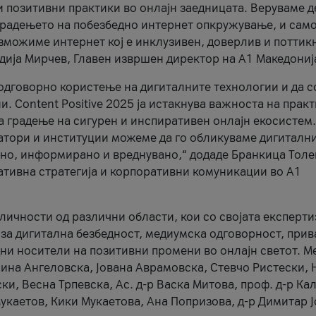
и позитивни практики во онлајн заедницата. Веруваме д
 градењето на побезбедно интернет опкружување, и само
зможиме интернет кој е инклузивен, доверлив и поттик
тодија Мирчев, Главен извршен директор на А1 Македониј
 одговорно користење на дигиталните технологии и да 
. Content Positive 2025 ја истакнува важноста на прак
за градење на сигурен и инспиративен онлајн екосистем.
атори и институции можеме да го обликуваме дигитални
тено, информирано и вреднувано,“ додаде Бранкица Толе
ативна стратегија и корпоративни комуникации во А1
личности од различни области, кои со својата експерти
 за дигитална безбедност, медиумска одговорност, прив
ни носители на позитивни промени во онлајн светот. М
Нина Ангеловска, Јована Аврамовска, Стевчо Ристески, Н
и, Весна Трпевска, Ас. д-р Васка Митова, проф. д-р Ка
каетов, Кики Мукаетова, Ана Попризова, д-р Димитар Ј