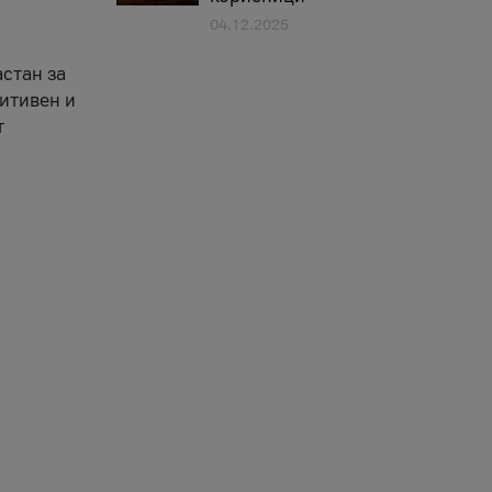
04.12.2025
астан за
зитивен и
т