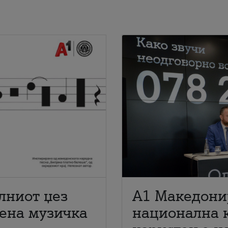
лниот џез
A1 Македони
мена музичка
национална 