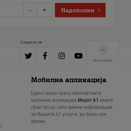
-
+
Надополни
Следете нè
На почеток
Мобилна апликација
Единствено преку бесплатната
мобилна апликација
Мојот A1
имате
пристап до сите важни информации
за Вашите A1 услуги, во било кое
време.
и