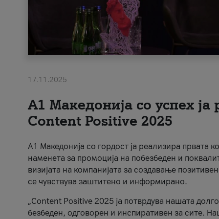
17.11.2025
А1 Македонија со успех ја
Content Positive 2025
А1 Македонија со гордост ја реализира првата к
наменета за промоција на побезбеден и поквали
визијата на компанијата за создавање позитивен
се чувствува заштитено и информирано.
„Content Positive 2025 ја потврдува нашата долг
безбеден, одговорен и инспиративен за сите. На