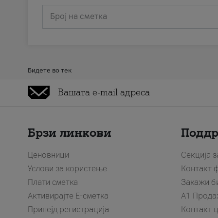
Број на сметка
Бидете во тек
Брзи линкови
Подд
Ценовници
Секција 
Услови за користење
Контакт 
Плати сметка
Закажи б
Активирајте Е-сметка
A1 Прода
Припејд регистрација
Контакт 