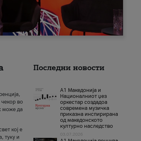
а
Последни новости
А1 Македонија и
ренција,
Националниот џез
 чекор во
оркестар создадоа
современа музичка
к може да
приказна инспирирана
од македонското
културно наследство
вет кој е
03.07.2026
, туку и
A1 Македонија почнува