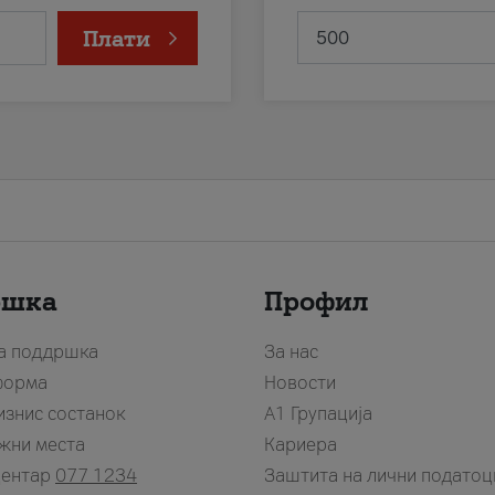
Плати
ршка
Профил
за поддршка
За нас
форма
Новости
изнис состанок
А1 Групација
жни места
Кариера
центар
077 1234
Заштита на лични податоц