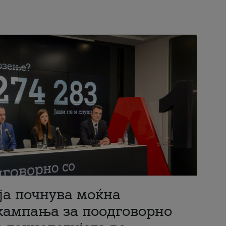
ја почнува моќна
кампања за поодговорно