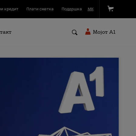
и кредит
Плати сметка
Поддршка
МК
такт
Мојот A1