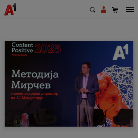
МК
EN
SQ
Приватни
Деловни
Поддршка
Надополни кредит
Плати сметка