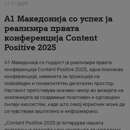
17.11.2025
За нас
А1 Македонија со успех ја
#ПодобарОнлајн
реализира првата
конференција Content
Positive 2025
А1 Македонија со гордост ја реализира првата
конференција Content Positive 2025, една поинаква
конференција, наменета за промоција на
побезбеден и поквалитетен дигитален простор.
Настанот претставува значаен чекор во визијата на
компанијата за создавање позитивен и одговорен
онлајн екосистем, каде што секој корисник може да
се чувствува заштитено и информирано.
„Content Positive 2025 ја потврдува нашата
долгорочна заложба како компанија да изградиме