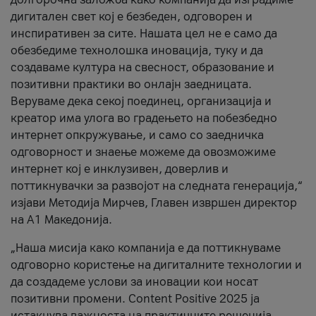
дигитален свет кој е безбеден, одговорен и
инспиративен за сите. Нашата цел не е само да
обезбедиме технолошка иновација, туку и да
создаваме култура на свесност, образование и
позитивни практики во онлајн заедницата.
Веруваме дека секој поединец, организација и
креатор има улога во градењето на побезбедно
интернет опкружување, и само со заедничка
одговорност и знаење можеме да овозможиме
интернет кој е инклузивен, доверлив и
поттикнувачки за развојот на следната генерација,“
изјави Методија Мирчев, Главен извршен директор
на А1 Македонија.
„Наша мисија како компанија е да поттикнуваме
одговорно користење на дигиталните технологии и
да создадеме услови за иновации кои носат
позитивни промени. Content Positive 2025 ја
истакнува важноста на практичните решенија,