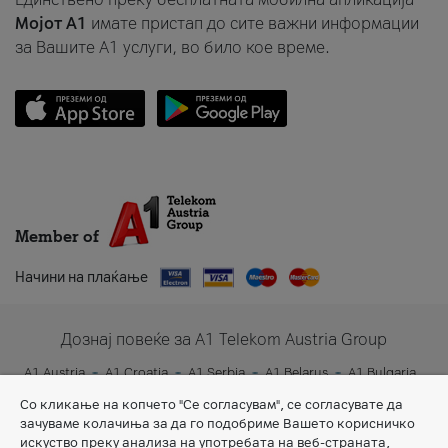
Мојот A1
имате пристап до сите важни информации
за Вашите A1 услуги, во било кое време.
Member of
Начини на плаќање
Дознај повеќе за A1 Telekom Austria Group
A1 Austria
A1 Croatia
A1 Serbia
A1 Belarus
A1 Bulgaria
A1 Slovenia
A1 Digital
Со кликање на копчето "Се согласувам", се согласувате да
зачуваме колачиња за да го подобриме Вашето корисничко
искуство преку анализа на употребата на веб-страната,