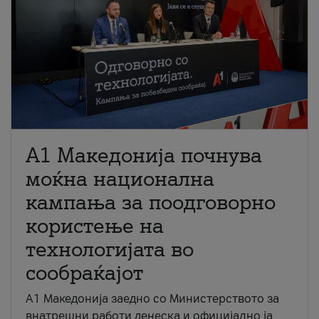
A1 Македонија почнува
моќна национална
кампања за поодговорно
користење на
технологијата во
сообраќајот
A1 Македонија заедно со Министерството за
внатрешни работи денеска и официјално ја