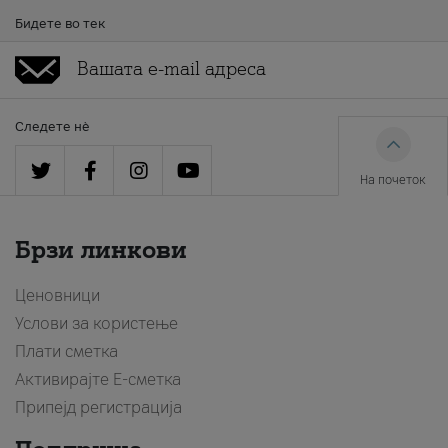
Бидете во тек
Следете нè
На почеток
Брзи линкови
Ценовници
Услови за користење
Плати сметка
Активирајте Е-сметка
Припејд регистрација