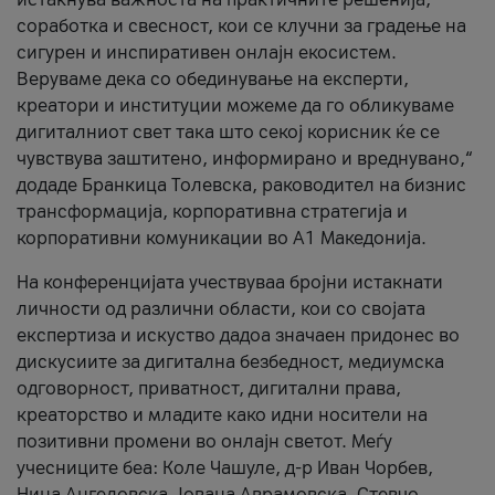
соработка и свесност, кои се клучни за градење на
сигурен и инспиративен онлајн екосистем.
Веруваме дека со обединување на експерти,
креатори и институции можеме да го обликуваме
дигиталниот свет така што секој корисник ќе се
чувствува заштитено, информирано и вреднувано,“
додаде Бранкица Толевска, раководител на бизнис
трансформација, корпоративна стратегија и
корпоративни комуникации во А1 Македонија.
На конференцијата учествуваа бројни истакнати
личности од различни области, кои со својата
експертиза и искуство дадоа значаен придонес во
дискусиите за дигитална безбедност, медиумска
одговорност, приватност, дигитални права,
креаторство и младите како идни носители на
позитивни промени во онлајн светот. Меѓу
учесниците беа: Коле Чашуле, д-р Иван Чорбев,
Нина Ангеловска, Јована Аврамовска, Стевчо