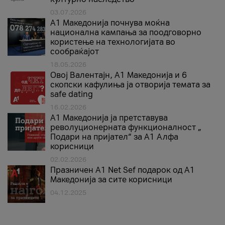
03.07.2026
A1 Македонија почнува моќна
национална кампања за поодговорно
користење на технологијата во
сообраќајот
18.05.2026
Овој Валентајн, A1 Македонија и 6
скопски кафулиња ја отворија темата за
safe dating
16.02.2026
А1 Македонија ја претставува
револуционерната функционалност „
Подари на пријател“ за А1 Алфа
корисници
02.02.2026
Празничен A1 Net Sеf подарок од А1
Македонија за сите корисници
04.12.2025