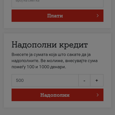
Број на сметка
Плати
Надополни кредит
Внесете ја сумата која што сакате да ја
надополните. Ве молиме, внесувајте сума
помеѓу 100 и 1000 денари.
-
+
Надополни