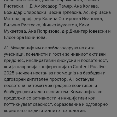
Ристески, Н.Е. Амбасадор Памер, Ана Колева,
Божидар Спировски, Весна Трпевска, Ас. д-р Васка
Митова, проф. д-р Калина Сотироска Иваноска,
Биљана Ристеска, Живко Мукаетов, Кики
Мукаетова, Ана Попризова, д-р Димитар Јовевски и
Елеонора Венинова.
А1 Македонија им се заблагодарува на сите
учесници, панелисти и гости за нивниот активен
придонес, инспиративни дискусии и посветеност,
кои ја направија конференцијата Content Positive
2025 значаен настан за промоција на безбеден и
одговорен дигитален простор. А1 останува
посветена на темата за градење позитивен и
безбеден дигитален екосистем. Компанијата ќе
продолжи со активности и иницијативи кои
поттикнуваат свесност, образование и одговорно
користење на дигиталните технологии.