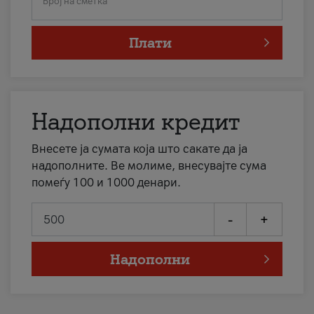
Број на сметка
Плати
Надополни кредит
Внесете ја сумата која што сакате да ја
надополните. Ве молиме, внесувајте сума
помеѓу 100 и 1000 денари.
-
+
Надополни