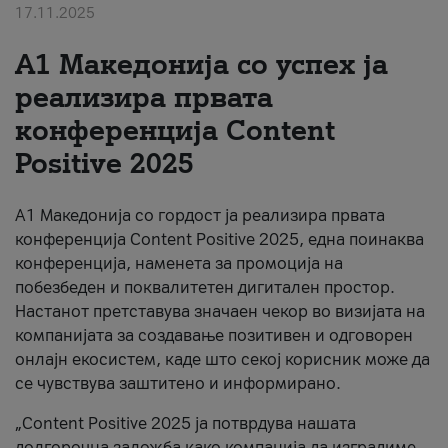
17.11.2025
За нас
А1 Македонија со успех ја
#ПодобарОнлајн
реализира првата
конференција Content
Positive 2025
А1 Македонија со гордост ја реализира првата
конференција Content Positive 2025, една поинаква
конференција, наменета за промоција на
побезбеден и поквалитетен дигитален простор.
Настанот претставува значаен чекор во визијата на
компанијата за создавање позитивен и одговорен
онлајн екосистем, каде што секој корисник може да
се чувствува заштитено и информирано.
„Content Positive 2025 ја потврдува нашата
долгорочна заложба како компанија да изградиме