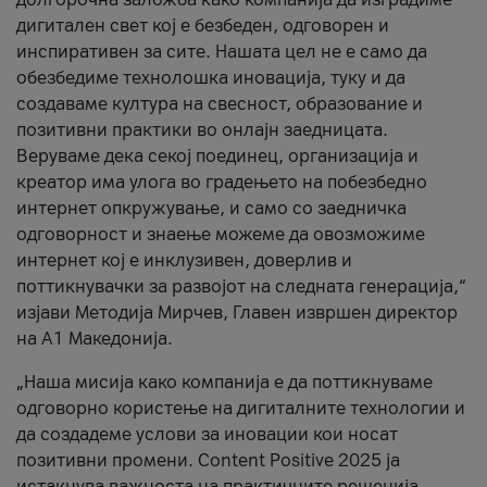
дигитален свет кој е безбеден, одговорен и
инспиративен за сите. Нашата цел не е само да
обезбедиме технолошка иновација, туку и да
создаваме култура на свесност, образование и
позитивни практики во онлајн заедницата.
Веруваме дека секој поединец, организација и
креатор има улога во градењето на побезбедно
интернет опкружување, и само со заедничка
одговорност и знаење можеме да овозможиме
интернет кој е инклузивен, доверлив и
поттикнувачки за развојот на следната генерација,“
изјави Методија Мирчев, Главен извршен директор
на А1 Македонија.
„Наша мисија како компанија е да поттикнуваме
одговорно користење на дигиталните технологии и
да создадеме услови за иновации кои носат
позитивни промени. Content Positive 2025 ја
истакнува важноста на практичните решенија,