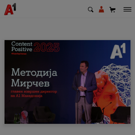
МК
EN
SQ
Приватни
Деловни
Поддршка
Надополни кредит
Плати сметка