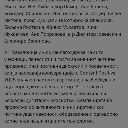
Ристески, Н.Е. Амбасадор Памер, Ана Колева,
Божидар Спировски, Весна Трпевска, Ас. д-р Васка
Митова, проф. д-р Калина Сотироска Иваноска,
Биљана Ристеска, Живко Мукаетов, Кики
Мукаетова, Ана Попризова, д-р Димитар Јовевски и
Елеонора Венинова.
А1 Македонија им се заблагодарува на сите
учесници, панелисти и гости за нивниот активен
придонес, инспиративни дискусии и посветеност,
кои ја направија конференцијата Content Positive
2025 значаен настан за промоција на безбеден и
одговорен дигитален простор. А1 останува
посветена на темата за градење позитивен и
безбеден дигитален екосистем. Компанијата ќе
продолжи со активности и иницијативи кои
поттикнуваат свесност, образование и одговорно
користење на дигиталните технологии.