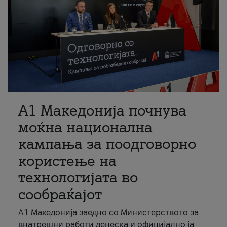
A1 Македонија почнува
моќна национална
кампања за поодговорно
користење на
технологијата во
сообраќајот
A1 Македонија заедно со Министерството за
внатрешни работи денеска и официјално ја