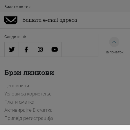
Бидете во тек
Следете нè
На почеток
Брзи линкови
Ценовници
Услови за користење
Плати сметка
Активирајте Е-сметка
Припејд регистрација