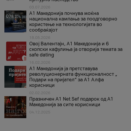
03.07.2026
A1 Македонија почнува моќна
национална кампања за поодговорно
користење на технологијата во
сообраќајот
18.05.2026
Овој Валентајн, A1 Македонија и 6
скопски кафулиња ја отворија темата за
safe dating
16.02.2026
А1 Македонија ја претставува
револуционерната функционалност „
Подари на пријател“ за А1 Алфа
корисници
02.02.2026
Празничен A1 Net Sеf подарок од А1
Македонија за сите корисници
04.12.2025