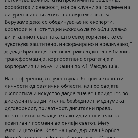
соработка и свесност, кои се клучни за градење на
сигурен и инспиративен онлајн екосистем.
Веруваме дека со обединување на експерти,
креатори и институции можеме да го обликуваме
дигиталниот свет така што секој корисник ќе се
чувствува заштитено, информирано и вреднувано,“
додаде Бранкица Толевска, раководител на бизнис
трансформација, корпоративна стратегија и
корпоративни комуникации во А1 Македонија.
На конференцијата учествуваа бројни истакнати
личности од различни области, кои со својата
експертиза и искуство дадоа значаен придонес во
дискусиите за дигитална безбедност, медиумска
одговорност, приватност, дигитални права,
креаторство и младите како идни носители на
позитивни промени во онлајн светот. Меѓу
учесниците беа: Коле Чашуле, д-р Иван Чорбев,
Нина Ангеловска, Јована Аврамовска, Стевчо