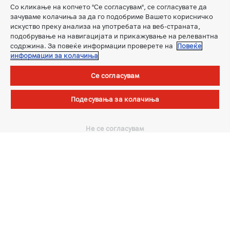
Поддршка
Со кликање на копчето "Се согласувам", се согласувате да
зачуваме колачиња за да го подобриме Вашето корисничко
Секција за поддршка
искуство преку анализа на употребата на веб-страната,
подобрување на навигацијата и прикажување на релевантна
Контакт форма
содржина. За повеќе информации проверете на
Повеќе
Закажи бизнис состанок
информации за колачиња
A1 Продажни места
Се согласувам
Контакт центар
077 1234
Подесувања за колачиња
Профил
За нас
Не се согласувам
Новости
А1 Групација
Кариера
Заштита на лични податоци
Мобилна апликација
Единствено преку бесплатната мобилна апликација