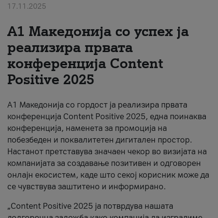
17.11.2025
За нас
А1 Македонија со успех ја
#ПодобарОнлајн
реализира првата
конференција Content
Positive 2025
А1 Македонија со гордост ја реализира првата
конференција Content Positive 2025, една поинаква
конференција, наменета за промоција на
побезбеден и поквалитетен дигитален простор.
Настанот претставува значаен чекор во визијата на
компанијата за создавање позитивен и одговорен
онлајн екосистем, каде што секој корисник може да
се чувствува заштитено и информирано.
„Content Positive 2025 ја потврдува нашата
долгорочна заложба како компанија да изградиме