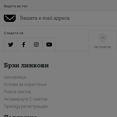
Бидете во тек
Следете нè
На почеток
Брзи линкови
Ценовници
Услови за користење
Плати сметка
Активирајте Е-сметка
Припејд регистрација