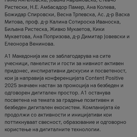
Ристески, Н.Е. Амбасадор Памер, Ана Колева,
Божидар Спировски, Весна Трпевска, Ас. д-р Васка
Митова, проф. д-р Калина Сотироска Иваноска,
Биљана Ристеска, Живко Мукаетов, Кики
Мукаетова, Ана Попризова, д-р Димитар Јовевски и
Елеонора Венинова.
А1 Македонија им се заблагодарува на сите
учесници, панелисти и гости за нивниот активен
придонес, инспиративни дискусии и посветеност,
кои ја направија конференцијата Content Positive
2025 значаен настан за промоција на безбеден и
одговорен дигитален простор. А1 останува
посветена на темата за градење позитивен и
безбеден дигитален екосистем. Компанијата ќе
продолжи со активности и иницијативи кои
поттикнуваат свесност, образование и одговорно
користење на дигиталните технологии.