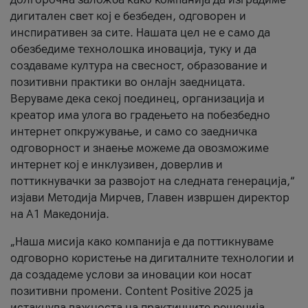
дигитален свет кој е безбеден, одговорен и
инспиративен за сите. Нашата цел не е само да
обезбедиме технолошка иновација, туку и да
создаваме култура на свесност, образование и
позитивни практики во онлајн заедницата.
Веруваме дека секој поединец, организација и
креатор има улога во градењето на побезбедно
интернет опкружување, и само со заедничка
одговорност и знаење можеме да овозможиме
интернет кој е инклузивен, доверлив и
поттикнувачки за развојот на следната генерација,“
изјави Методија Мирчев, Главен извршен директор
на А1 Македонија.
„Наша мисија како компанија е да поттикнуваме
одговорно користење на дигиталните технологии и
да создадеме услови за иновации кои носат
позитивни промени. Content Positive 2025 ја
истакнува важноста на практичните решенија,