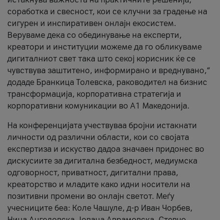
соработка и свесност, кои се клучни за градење на
сигурен и инспиративен онлајн екосистем.
Веруваме дека со обединување на експерти,
креатори и институции можеме да го обликуваме
дигиталниот свет така што секој корисник ќе се
чувствува заштитено, информирано и вреднувано,“
додаде Бранкица Толевска, раководител на бизнис
трансформација, корпоративна стратегија и
корпоративни комуникации во А1 Македонија.
На конференцијата учествуваа бројни истакнати
личности од различни области, кои со својата
експертиза и искуство дадоа значаен придонес во
дискусиите за дигитална безбедност, медиумска
одговорност, приватност, дигитални права,
креаторство и младите како идни носители на
позитивни промени во онлајн светот. Меѓу
учесниците беа: Коле Чашуле, д-р Иван Чорбев,
Нина Ангеловска, Јована Аврамовска, Стевчо