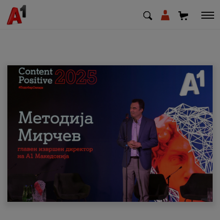
МК
EN
SQ
Приватни
Деловни
Поддршка
Надополни кредит
Плати сметка