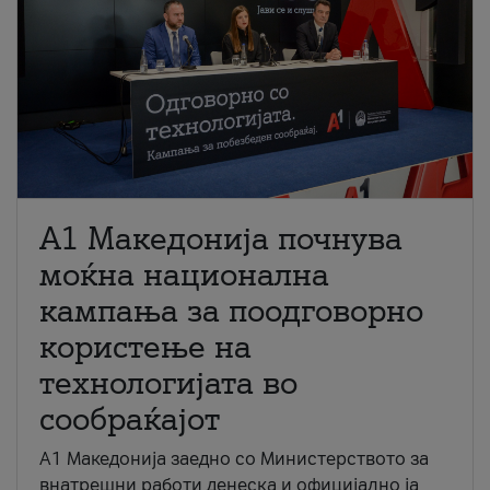
A1 Македонија почнува
моќна национална
кампања за поодговорно
користење на
технологијата во
сообраќајот
A1 Македонија заедно со Министерството за
внатрешни работи денеска и официјално ја