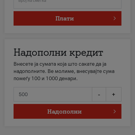
Број на сметка
Плати
Надополни кредит
Внесете ја сумата која што сакате да ја
надополните. Ве молиме, внесувајте сума
помеѓу 100 и 1000 денари.
-
+
Надополни