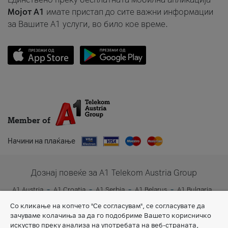
Мојот A1
имате пристап до сите важни информации
за Вашите A1 услуги, во било кое време.
Member of
Начини на плаќање
Дознај повеќе за A1 Telekom Austria Group
A1 Austria
A1 Croatia
A1 Serbia
A1 Belarus
A1 Bulgaria
A1 Slovenia
A1 Digital
Со кликање на копчето "Се согласувам", се согласувате да
зачуваме колачиња за да го подобриме Вашето корисничко
искуство преку анализа на употребата на веб-страната,