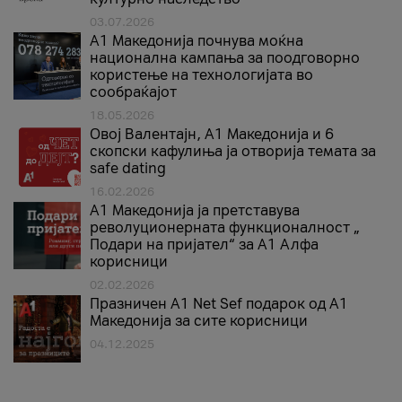
03.07.2026
A1 Македонија почнува моќна
национална кампања за поодговорно
користење на технологијата во
сообраќајот
18.05.2026
Овој Валентајн, A1 Македонија и 6
скопски кафулиња ја отворија темата за
safe dating
16.02.2026
А1 Македонија ја претставува
револуционерната функционалност „
Подари на пријател“ за А1 Алфа
корисници
02.02.2026
Празничен A1 Net Sеf подарок од А1
Македонија за сите корисници
04.12.2025