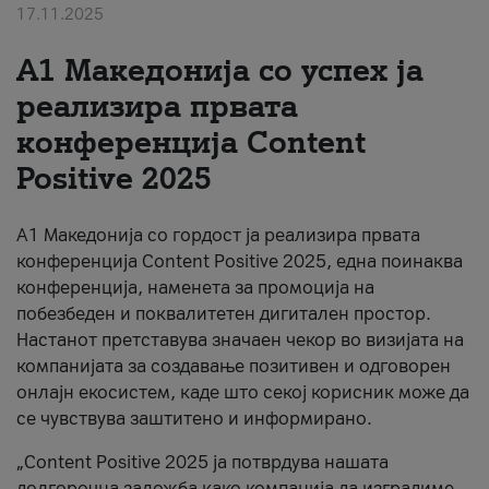
17.11.2025
За нас
А1 Македонија со успех ја
#ПодобарОнлајн
реализира првата
конференција Content
Positive 2025
А1 Македонија со гордост ја реализира првата
конференција Content Positive 2025, една поинаква
конференција, наменета за промоција на
побезбеден и поквалитетен дигитален простор.
Настанот претставува значаен чекор во визијата на
компанијата за создавање позитивен и одговорен
онлајн екосистем, каде што секој корисник може да
се чувствува заштитено и информирано.
„Content Positive 2025 ја потврдува нашата
долгорочна заложба како компанија да изградиме