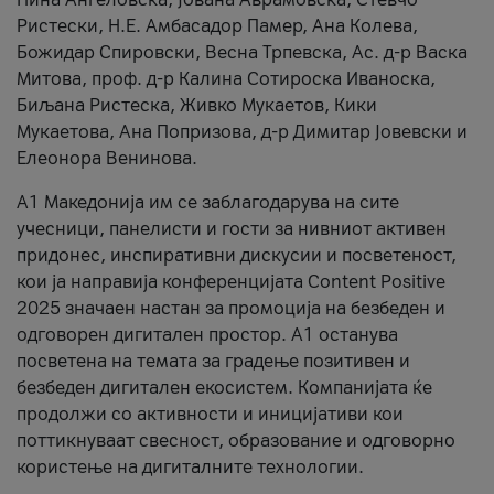
Ристески, Н.Е. Амбасадор Памер, Ана Колева,
Божидар Спировски, Весна Трпевска, Ас. д-р Васка
Митова, проф. д-р Калина Сотироска Иваноска,
Биљана Ристеска, Живко Мукаетов, Кики
Мукаетова, Ана Попризова, д-р Димитар Јовевски и
Елеонора Венинова.
А1 Македонија им се заблагодарува на сите
учесници, панелисти и гости за нивниот активен
придонес, инспиративни дискусии и посветеност,
кои ја направија конференцијата Content Positive
2025 значаен настан за промоција на безбеден и
одговорен дигитален простор. А1 останува
посветена на темата за градење позитивен и
безбеден дигитален екосистем. Компанијата ќе
продолжи со активности и иницијативи кои
поттикнуваат свесност, образование и одговорно
користење на дигиталните технологии.