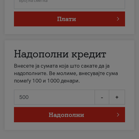
Број на сметка
Плати
Надополни кредит
Внесете ја сумата која што сакате да ја
надополните. Ве молиме, внесувајте сума
помеѓу 100 и 1000 денари.
-
+
Надополни