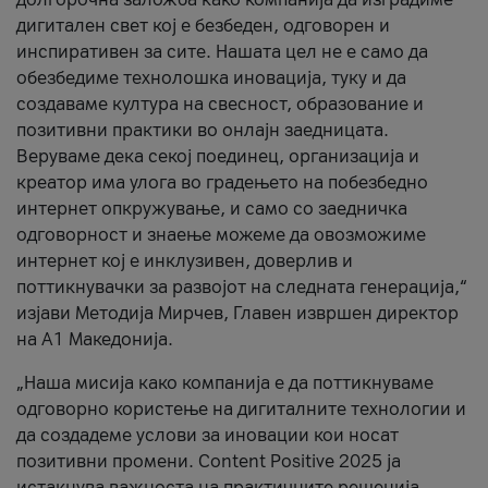
дигитален свет кој е безбеден, одговорен и
инспиративен за сите. Нашата цел не е само да
обезбедиме технолошка иновација, туку и да
создаваме култура на свесност, образование и
позитивни практики во онлајн заедницата.
Веруваме дека секој поединец, организација и
креатор има улога во градењето на побезбедно
интернет опкружување, и само со заедничка
одговорност и знаење можеме да овозможиме
интернет кој е инклузивен, доверлив и
поттикнувачки за развојот на следната генерација,“
изјави Методија Мирчев, Главен извршен директор
на А1 Македонија.
„Наша мисија како компанија е да поттикнуваме
одговорно користење на дигиталните технологии и
да создадеме услови за иновации кои носат
позитивни промени. Content Positive 2025 ја
истакнува важноста на практичните решенија,