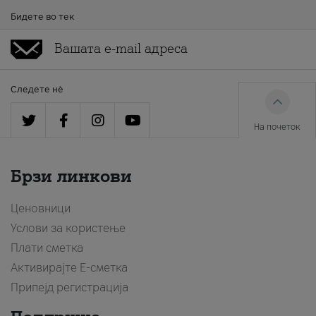
Бидете во тек
Следете нè
На почеток
Брзи линкови
Ценовници
Услови за користење
Плати сметка
Активирајте Е-сметка
Припејд регистрација