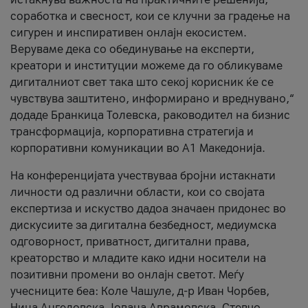
соработка и свесност, кои се клучни за градење на
сигурен и инспиративен онлајн екосистем.
Веруваме дека со обединување на експерти,
креатори и институции можеме да го обликуваме
дигиталниот свет така што секој корисник ќе се
чувствува заштитено, информирано и вреднувано,“
додаде Бранкица Толевска, раководител на бизнис
трансформација, корпоративна стратегија и
корпоративни комуникации во А1 Македонија.
На конференцијата учествуваа бројни истакнати
личности од различни области, кои со својата
експертиза и искуство дадоа значаен придонес во
дискусиите за дигитална безбедност, медиумска
одговорност, приватност, дигитални права,
креаторство и младите како идни носители на
позитивни промени во онлајн светот. Меѓу
учесниците беа: Коле Чашуле, д-р Иван Чорбев,
Нина Ангеловска, Јована Аврамовска, Стевчо