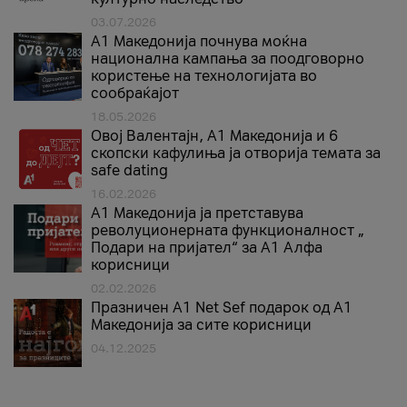
03.07.2026
A1 Македонија почнува моќна
национална кампања за поодговорно
користење на технологијата во
сообраќајот
18.05.2026
Овој Валентајн, A1 Македонија и 6
скопски кафулиња ја отворија темата за
safe dating
16.02.2026
А1 Македонија ја претставува
револуционерната функционалност „
Подари на пријател“ за А1 Алфа
корисници
02.02.2026
Празничен A1 Net Sеf подарок од А1
Македонија за сите корисници
04.12.2025