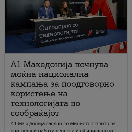
A1 Македонија почнува
моќна национална
кампања за поодговорно
користење на
технологијата во
сообраќајот
A1 Македонија заедно со Министерството за
внатрешни работи денеска и официјално ја