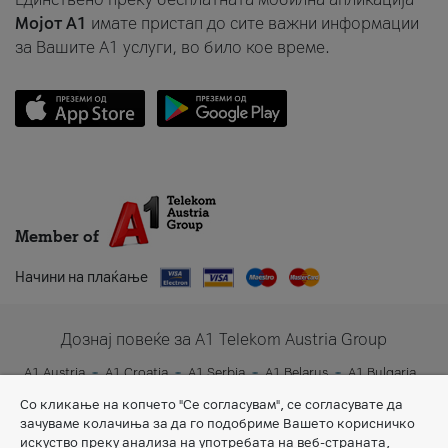
Мојот A1
имате пристап до сите важни информации
за Вашите A1 услуги, во било кое време.
Member of
Начини на плаќање
Дознај повеќе за A1 Telekom Austria Group
A1 Austria
A1 Croatia
A1 Serbia
A1 Belarus
A1 Bulgaria
A1 Slovenia
A1 Digital
Со кликање на копчето "Се согласувам", се согласувате да
зачуваме колачиња за да го подобриме Вашето корисничко
искуство преку анализа на употребата на веб-страната,