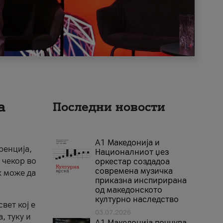
а
Последни новости
А1 Македонија и
ренција,
Националниот џез
 чекор во
оркестар создадоа
современа музичка
к може да
приказна инспирирана
од македонското
културно наследство
вет кој е
03.07.2026
, туку и
A1 Македонија почнува