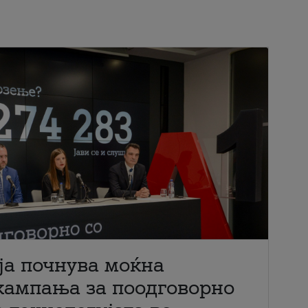
ја почнува моќна
кампања за поодговорно