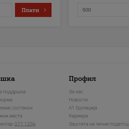
Плати
ршка
Профил
за поддршка
За нас
форма
Новости
изнис состанок
А1 Групација
жни места
Кариера
центар
077 1234
Заштита на лични податоц