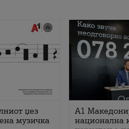
лниот џез
A1 Македони
мена музичка
национална 