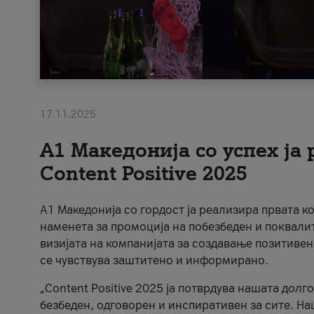
17.11.2025
А1 Македонија со успех ја
Content Positive 2025
А1 Македонија со гордост ја реализира првата к
наменета за промоција на побезбеден и поквали
визијата на компанијата за создавање позитивен
се чувствува заштитено и информирано.
„Content Positive 2025 ја потврдува нашата долг
безбеден, одговорен и инспиративен за сите. На