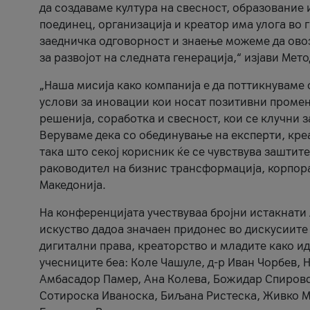
да создаваме култура на свесност, образование 
поединец, организација и креатор има улога во
заедничка одговорност и знаење можеме да ово
за развојот на следната генерација,“ изјави Ме
„Наша мисија како компанија е да поттикнуваме
услови за иновации кои носат позитивни промени
решенија, соработка и свесност, кои се клучни 
Веруваме дека со обединување на експерти, кре
така што секој корисник ќе се чувствува зашти
раководител на бизнис трансформација, корпор
Македонија.
На конференцијата учествуваа бројни истакнати 
искуство дадоа значаен придонес во дискусиите
дигитални права, креаторство и младите како ид
учесниците беа: Коле Чашуле, д-р Иван Чорбев, 
Амбасадор Памер, Ана Колева, Божидар Спировск
Сотироска Иваноска, Биљана Ристеска, Живко Му