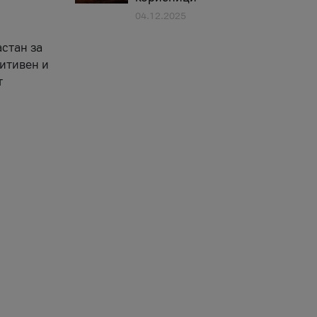
04.12.2025
астан за
зитивен и
т