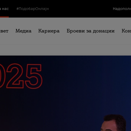
а нас
#ПодобарОнлајн
Надополн
свет
Медиа
Кариера
Броеви за донации
Кон