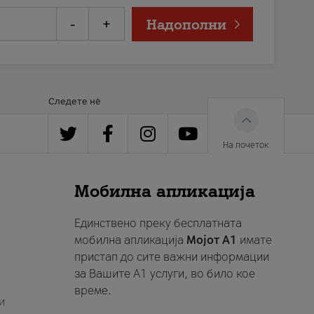
-
+
Надополни
Следете нè
На почеток
Мобилна апликација
Единствено преку бесплатната
мобилна апликација
Мојот A1
имате
пристап до сите важни информации
за Вашите A1 услуги, во било кое
време.
и