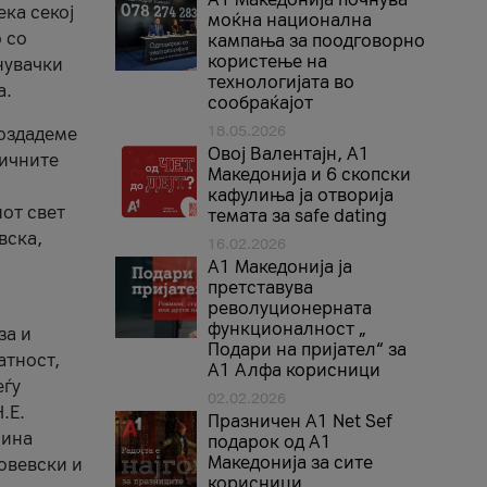
ека секој
моќна национална
 со
кампања за поодговорно
користење на
нувачки
технологијата во
а.
сообраќајот
18.05.2026
создадеме
Овој Валентајн, A1
тичните
Македонија и 6 скопски
кафулиња ја отворија
от свет
темата за safe dating
вска,
16.02.2026
А1 Македонија ја
претставува
револуционерната
функционалност „
за и
Подари на пријател“ за
атност,
А1 Алфа корисници
еѓу
02.02.2026
.Е.
Празничен A1 Net Sеf
лина
подарок од А1
Македонија за сите
овевски и
корисници