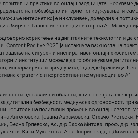
и позитивни практики во онлајн заедницата. Веруваме д
 градењето на побезбедно интернет опкружување, и само
зможиме интернет кој е инклузивен, доверлив и поттик
тодија Мирчев, Главен извршен директор на А1 Македониј
 одговорно користење на дигиталните технологии и да 
. Content Positive 2025 ја истакнува важноста на прак
за градење на сигурен и инспиративен онлајн екосистем.
атори и институции можеме да го обликуваме дигитални
тено, информирано и вреднувано,“ додаде Бранкица Толе
ативна стратегија и корпоративни комуникации во А1
личности од различни области, кои со својата експерти
 за дигитална безбедност, медиумска одговорност, прив
ни носители на позитивни промени во онлајн светот. М
Нина Ангеловска, Јована Аврамовска, Стевчо Ристески, Н
и, Весна Трпевска, Ас. д-р Васка Митова, проф. д-р Ка
каетов, Кики Мукаетова, Ана Попризова, д-р Димитар Ј