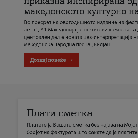
приказна инспирирана од
македонското културно н
Во пресрет на овогодишното издание на фест
лето“, А1 Македонија ја претстави кампањата 
централен дел е новата џез-интерпретација н
македонска народна песна „Билјан
Дознај повеќе
Плати сметка
Платете ја Вашата сметка без најава на Мојот
бројот на фактурата што сакате да ја платите