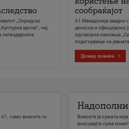
користење на
аследство
сообраќајот
ивалот „Охридско
A1 Македонија заедно 
„Културна врска“, чиј
денеска и официјално 
а легендарната
одговорна кампања „Од
подигнување на јавната 
Дознај повеќе
Надополни
 А1, само внесете го
Внесете ја сумата кој
.
внесувајте сума помеѓ