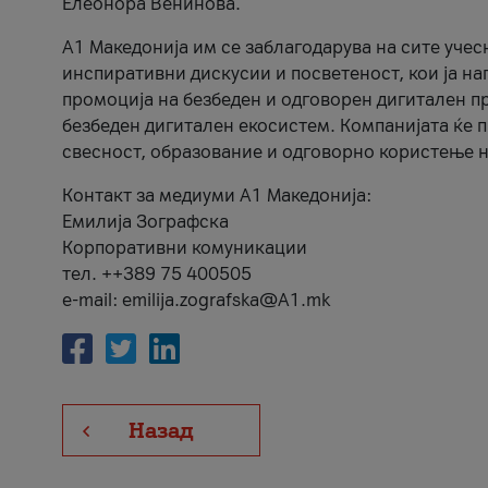
Елеонора Венинова.
А1 Македонија им се заблагодарува на сите учес
инспиративни дискусии и посветеност, кои ја на
промоција на безбеден и одговорен дигитален пр
безбеден дигитален екосистем. Компанијата ќе 
свесност, образование и одговорно користење н
Контакт за медиуми А1 Македонија:
Емилија Зографска
Корпоративни комуникации
тел. ++389 75 400505
e-mail: emilija.zografska@A1.mk
Назад