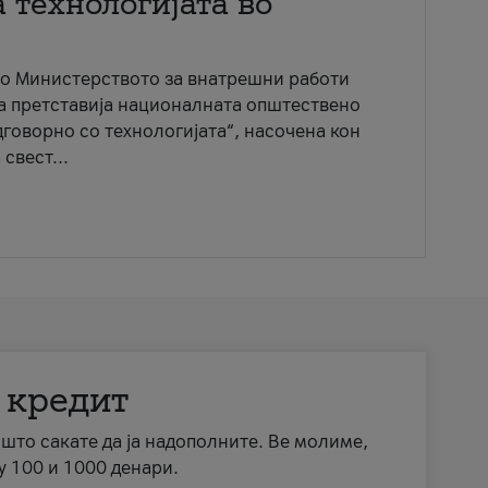
 технологијата во
со Министерството за внатрешни работи
ја претставија националната општествено
говорно со технологијата“, насочена кон
свест...
 кредит
а што сакате да ја надополните. Ве молиме,
у 100 и 1000 денари.