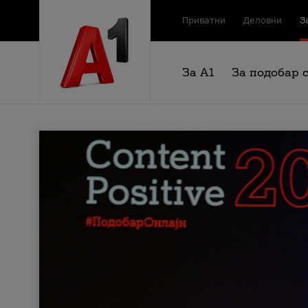
Приватни
Деловни
З
За А1
За подобар 