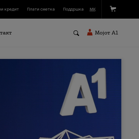
и кредит
Плати сметка
Поддршка
МК
такт
Мојот A1