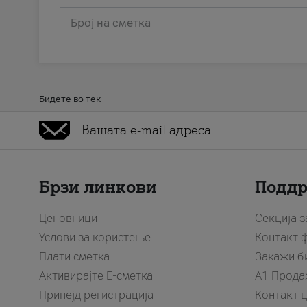
Број на сметка
Бидете во тек
Брзи линкови
Подд
Ценовници
Секција 
Услови за користење
Контакт 
Плати сметка
Закажи б
Активирајте Е-сметка
A1 Прода
Припејд регистрација
Контакт 