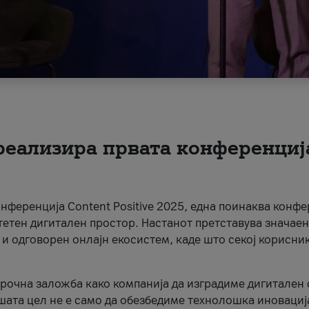
 реализира првата конференциј
онференција Content Positive 2025, една поинаква конфе
тетен дигитален простор. Настанот претставува значаен
 и одговорен онлајн екосистем, каде што секој корисни
орочна заложба како компанија да изградиме дигитален с
шата цел не е само да обезбедиме технолошка иновација