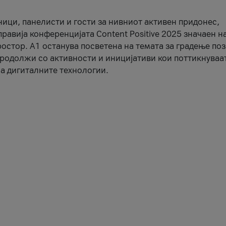
ници, панелисти и гости за нивниот активен придонес,
правија конференцијата Content Positive 2025 значаен н
остор. А1 останува посветена на темата за градење по
продолжи со активности и иницијативи кои поттикнуваа
а дигиталните технологии.