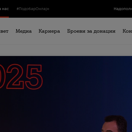
а нас
#ПодобарОнлајн
Надополн
свет
Медиа
Кариера
Броеви за донации
Кон