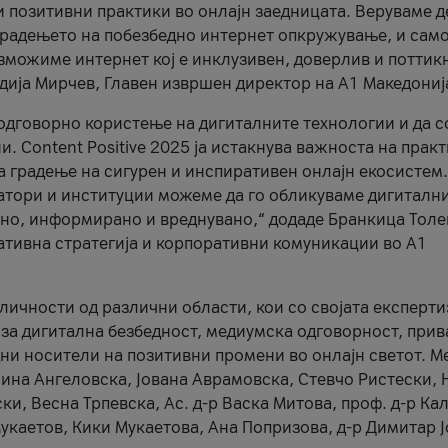
и позитивни практики во онлајн заедницата. Веруваме д
 градењето на побезбедно интернет опкружување, и само
зможиме интернет кој е инклузивен, доверлив и поттик
тодија Мирчев, Главен извршен директор на А1 Македониј
 одговорно користење на дигиталните технологии и да 
. Content Positive 2025 ја истакнува важноста на прак
за градење на сигурен и инспиративен онлајн екосистем.
атори и институции можеме да го обликуваме дигитални
тено, информирано и вреднувано,“ додаде Бранкица Толе
ативна стратегија и корпоративни комуникации во А1
личности од различни области, кои со својата експерти
 за дигитална безбедност, медиумска одговорност, прив
ни носители на позитивни промени во онлајн светот. М
Нина Ангеловска, Јована Аврамовска, Стевчо Ристески, Н
и, Весна Трпевска, Ас. д-р Васка Митова, проф. д-р Ка
каетов, Кики Мукаетова, Ана Попризова, д-р Димитар Ј