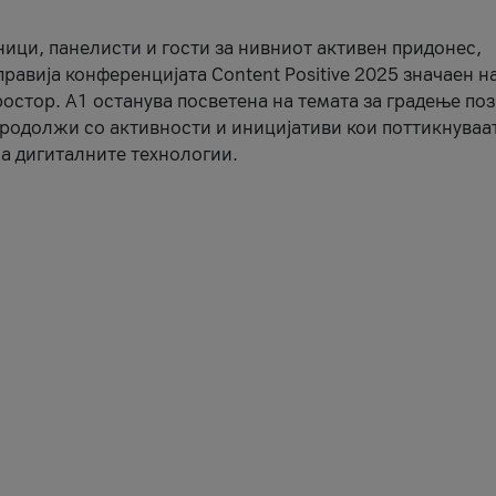
ници, панелисти и гости за нивниот активен придонес,
правија конференцијата Content Positive 2025 значаен н
остор. А1 останува посветена на темата за градење по
продолжи со активности и иницијативи кои поттикнуваа
а дигиталните технологии.