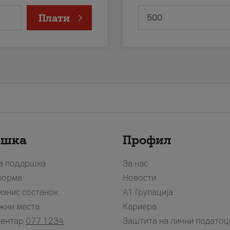
Плати
ршка
Профил
за поддршка
За нас
форма
Новости
изнис состанок
А1 Групација
жни места
Кариера
центар
077 1234
Заштита на лични податоц