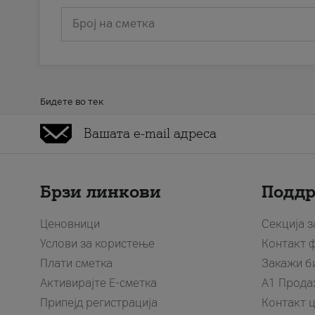
Број на сметка
Бидете во тек
Брзи линкови
Подд
Ценовници
Секција 
Услови за користење
Контакт 
Плати сметка
Закажи б
Активирајте Е-сметка
A1 Прода
Припејд регистрација
Контакт 