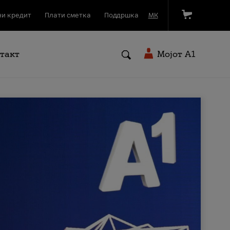
и кредит
Плати сметка
Поддршка
МК
такт
Мојот A1