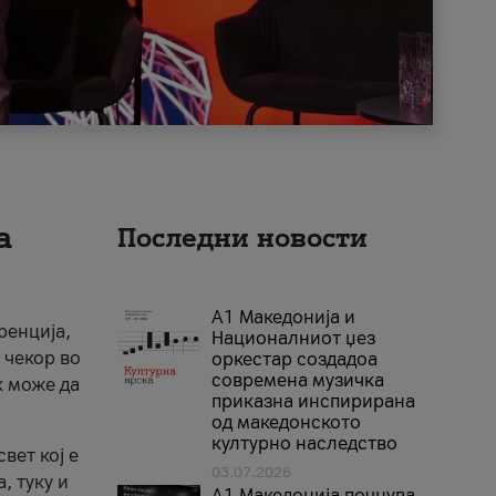
а
Последни новости
А1 Македонија и
ренција,
Националниот џез
 чекор во
оркестар создадоа
современа музичка
к може да
приказна инспирирана
од македонското
културно наследство
вет кој е
03.07.2026
, туку и
A1 Македонија почнува