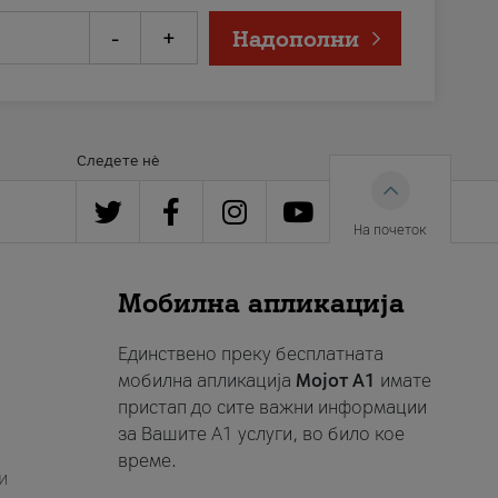
-
+
Надополни
Следете нè
На почеток
Мобилна апликација
Единствено преку бесплатната
мобилна апликација
Мојот A1
имате
пристап до сите важни информации
за Вашите A1 услуги, во било кое
време.
и