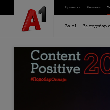
Приватни
Деловни
З
За А1
За подобар 