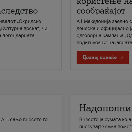
користење на
аследство
сообраќајот
ивалот „Охридско
A1 Македонија заедно 
„Културна врска“, чиј
денеска и официјално 
а легендарната
одговорна кампања „Од
подигнување на јавната 
Дознај повеќе
Надополни
 А1, само внесете го
Внесете ја сумата кој
.
внесувајте сума помеѓ