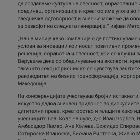
да создаваме култура на свесност, образование 
поединец, организација и креатор има улога во
заедничка одговорност и знаење можеме да ово
за развојот на следната генерација,“ изјави Ме
„Наша мисија како компанија е да поттикнуваме
услови за иновации кои носат позитивни промени
решенија, соработка и свесност, кои се клучни 
Веруваме дека со обединување на експерти, кре
така што секој корисник ќе се чувствува зашти
раководител на бизнис трансформација, корпор
Македонија.
На конференцијата учествуваа бројни истакнати 
искуство дадоа значаен придонес во дискусиите
дигитални права, креаторство и младите како ид
учесниците беа: Коле Чашуле, д-р Иван Чорбев, 
Амбасадор Памер, Ана Колева, Божидар Спировск
Сотироска Иваноска, Биљана Ристеска, Живко Му