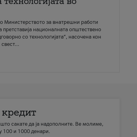
 технологијата во
со Министерството за внатрешни работи
ја претставија националната општествено
говорно со технологијата“, насочена кон
свест...
 кредит
а што сакате да ја надополните. Ве молиме,
у 100 и 1000 денари.