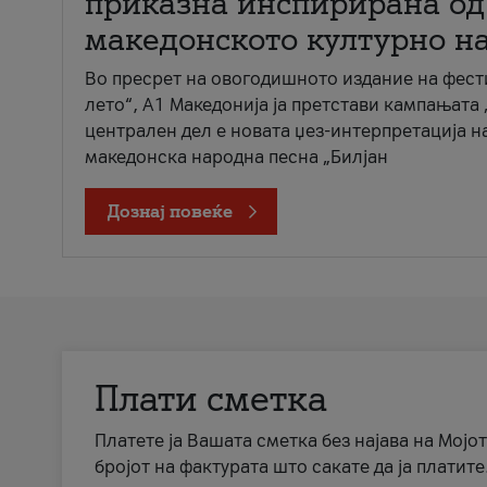
приказна инспирирана од
македонското културно н
Во пресрет на овогодишното издание на фест
лето“, А1 Македонија ја претстави кампањата 
централен дел е новата џез-интерпретација н
македонска народна песна „Билјан
Дознај повеќе
Плати сметка
Платете ја Вашата сметка без најава на Мојот
бројот на фактурата што сакате да ја платите