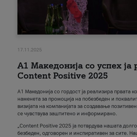
17.11.2025
А1 Македонија со успех ја
Content Positive 2025
А1 Македонија со гордост ја реализира првата к
наменета за промоција на побезбеден и поквали
визијата на компанијата за создавање позитивен
се чувствува заштитено и информирано.
„Content Positive 2025 ја потврдува нашата долг
безбеден, одговорен и инспиративен за сите. На