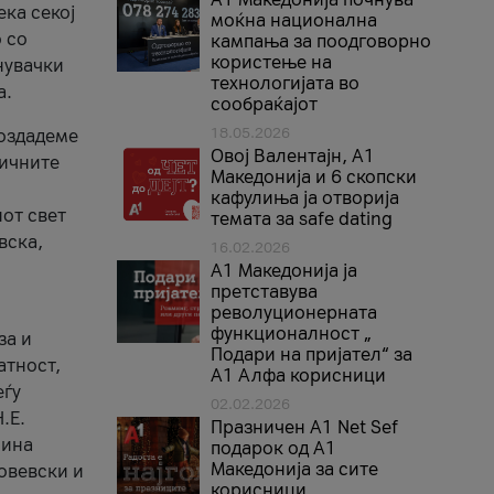
ека секој
моќна национална
 со
кампања за поодговорно
користење на
нувачки
технологијата во
а.
сообраќајот
18.05.2026
создадеме
Овој Валентајн, A1
тичните
Македонија и 6 скопски
кафулиња ја отворија
от свет
темата за safe dating
вска,
16.02.2026
А1 Македонија ја
претставува
револуционерната
функционалност „
за и
Подари на пријател“ за
атност,
А1 Алфа корисници
еѓу
02.02.2026
.Е.
Празничен A1 Net Sеf
лина
подарок од А1
Македонија за сите
овевски и
корисници