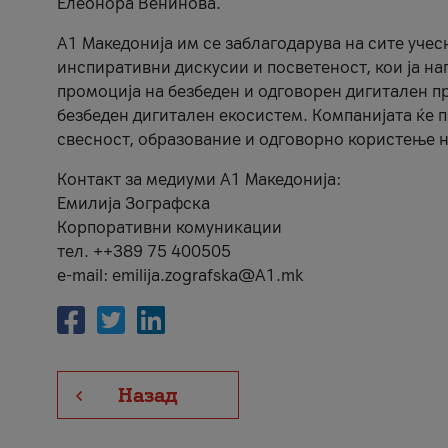
Елеонора Венинова.
А1 Македонија им се заблагодарува на сите учес
инспиративни дискусии и посветеност, кои ја на
промоција на безбеден и одговорен дигитален пр
безбеден дигитален екосистем. Компанијата ќе 
свесност, образование и одговорно користење н
Контакт за медиуми А1 Македонија:
Емилија Зографска
Корпоративни комуникации
тел. ++389 75 400505
e-mail: emilija.zografska@A1.mk
Назад