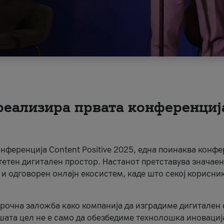
 реализира првата конференциј
онференција Content Positive 2025, една поинаква конфе
тетен дигитален простор. Настанот претставува значаен
 и одговорен онлајн екосистем, каде што секој корисни
орочна заложба како компанија да изградиме дигитален с
шата цел не е само да обезбедиме технолошка иновација