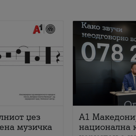
лниот џез
A1 Македони
мена музичка
национална 