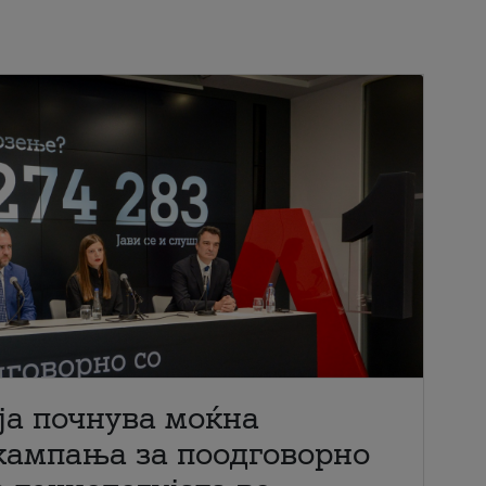
ја почнува моќна
кампања за поодговорно