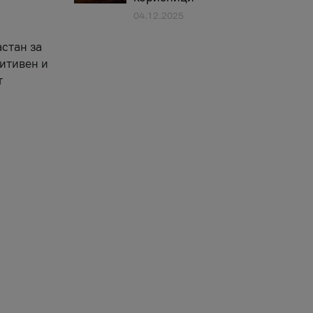
04.12.2025
астан за
зитивен и
т