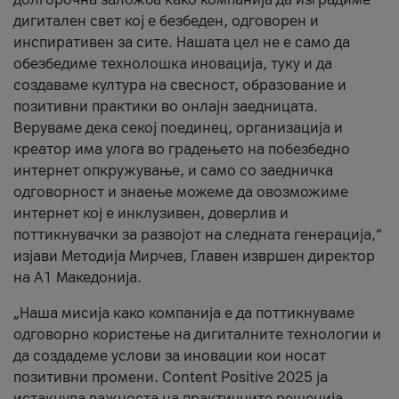
дигитален свет кој е безбеден, одговорен и
инспиративен за сите. Нашата цел не е само да
обезбедиме технолошка иновација, туку и да
создаваме култура на свесност, образование и
позитивни практики во онлајн заедницата.
Веруваме дека секој поединец, организација и
креатор има улога во градењето на побезбедно
интернет опкружување, и само со заедничка
одговорност и знаење можеме да овозможиме
интернет кој е инклузивен, доверлив и
поттикнувачки за развојот на следната генерација,“
изјави Методија Мирчев, Главен извршен директор
на А1 Македонија.
„Наша мисија како компанија е да поттикнуваме
одговорно користење на дигиталните технологии и
да создадеме услови за иновации кои носат
позитивни промени. Content Positive 2025 ја
истакнува важноста на практичните решенија,