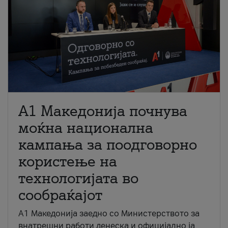
A1 Македонија почнува
моќна национална
кампања за поодговорно
користење на
технологијата во
сообраќајот
A1 Македонија заедно со Министерството за
внатрешни работи денеска и официјално ја