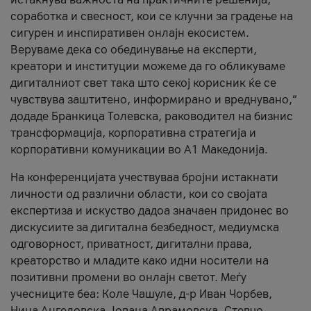
соработка и свесност, кои се клучни за градење на
сигурен и инспиративен онлајн екосистем.
Веруваме дека со обединување на експерти,
креатори и институции можеме да го обликуваме
дигиталниот свет така што секој корисник ќе се
чувствува заштитено, информирано и вреднувано,“
додаде Бранкица Толевска, раководител на бизнис
трансформација, корпоративна стратегија и
корпоративни комуникации во А1 Македонија.
На конференцијата учествуваа бројни истакнати
личности од различни области, кои со својата
експертиза и искуство дадоа значаен придонес во
дискусиите за дигитална безбедност, медиумска
одговорност, приватност, дигитални права,
креаторство и младите како идни носители на
позитивни промени во онлајн светот. Меѓу
учесниците беа: Коле Чашуле, д-р Иван Чорбев,
Нина Ангеловска, Јована Аврамовска, Стевчо