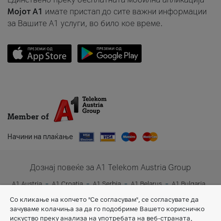
Мојот A1
имате пристап до сите важни информации
за Вашите A1 услуги, во било кое време.
Member of
Начини на плаќање
Дознај повеќе за A1 Telekom Austria Group
A1 Austria
A1 Croatia
A1 Serbia
A1 Belarus
A1 Bulgaria
A1 Slovenia
A1 Digital
Со кликање на копчето "Се согласувам", се согласувате да
зачуваме колачиња за да го подобриме Вашето корисничко
искуство преку анализа на употребата на веб-страната,