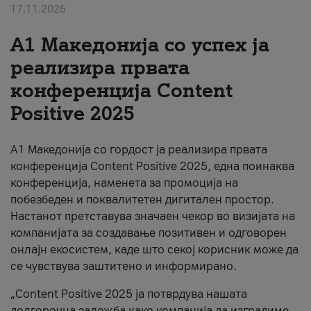
17.11.2025
За нас
А1 Македонија со успех ја
#ПодобарОнлајн
реализира првата
конференција Content
Positive 2025
А1 Македонија со гордост ја реализира првата
конференција Content Positive 2025, една поинаква
конференција, наменета за промоција на
побезбеден и поквалитетен дигитален простор.
Настанот претставува значаен чекор во визијата на
компанијата за создавање позитивен и одговорен
онлајн екосистем, каде што секој корисник може да
се чувствува заштитено и информирано.
„Content Positive 2025 ја потврдува нашата
долгорочна заложба како компанија да изградиме