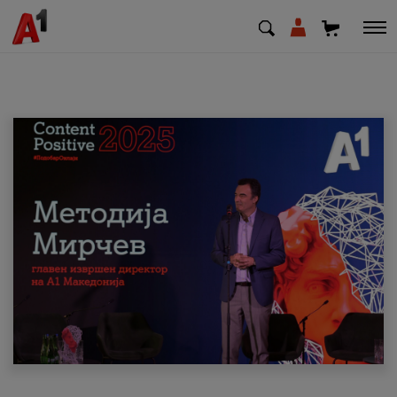
МК
EN
SQ
Приватни
Деловни
Поддршка
Надополни кредит
Плати сметка