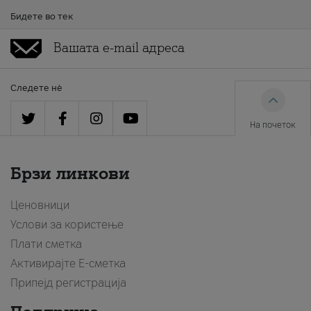
Бидете во тек
Следете нè
На почеток
Брзи линкови
Ценовници
Услови за користење
Плати сметка
Активирајте Е-сметка
Припејд регистрација