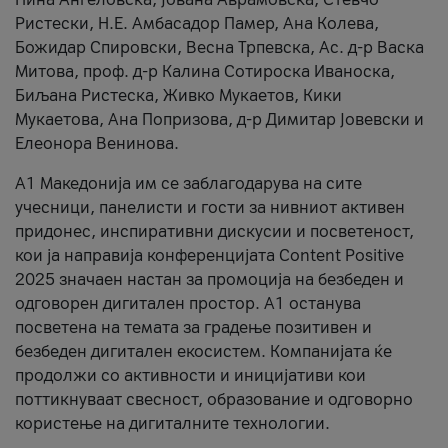
Ристески, Н.Е. Амбасадор Памер, Ана Колева,
Божидар Спировски, Весна Трпевска, Ас. д-р Васка
Митова, проф. д-р Калина Сотироска Иваноска,
Биљана Ристеска, Живко Мукаетов, Кики
Мукаетова, Ана Попризова, д-р Димитар Јовевски и
Елеонора Венинова.
А1 Македонија им се заблагодарува на сите
учесници, панелисти и гости за нивниот активен
придонес, инспиративни дискусии и посветеност,
кои ја направија конференцијата Content Positive
2025 значаен настан за промоција на безбеден и
одговорен дигитален простор. А1 останува
посветена на темата за градење позитивен и
безбеден дигитален екосистем. Компанијата ќе
продолжи со активности и иницијативи кои
поттикнуваат свесност, образование и одговорно
користење на дигиталните технологии.