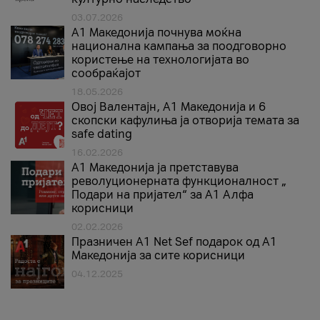
03.07.2026
A1 Македонија почнува моќна
национална кампања за поодговорно
користење на технологијата во
сообраќајот
18.05.2026
Овој Валентајн, A1 Македонија и 6
скопски кафулиња ја отворија темата за
safe dating
16.02.2026
А1 Македонија ја претставува
револуционерната функционалност „
Подари на пријател“ за А1 Алфа
корисници
02.02.2026
Празничен A1 Net Sеf подарок од А1
Македонија за сите корисници
04.12.2025