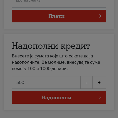
Број на сметка
Плати
Надополни кредит
Внесете ја сумата која што сакате да ја
надополните. Ве молиме, внесувајте сума
помеѓу 100 и 1000 денари.
-
+
Надополни