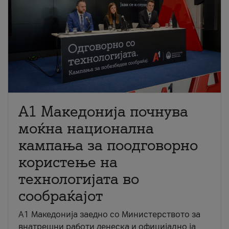
A1 Македонија почнува
моќна национална
кампања за поодговорно
користење на
технологијата во
сообраќајот
A1 Македонија заедно со Министерството за
внатрешни работи денеска и официјално ја