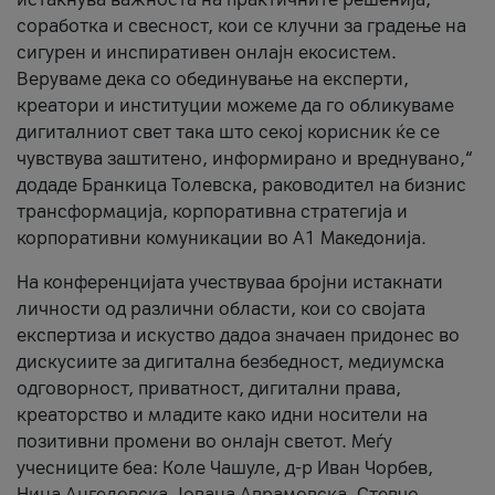
соработка и свесност, кои се клучни за градење на
сигурен и инспиративен онлајн екосистем.
Веруваме дека со обединување на експерти,
креатори и институции можеме да го обликуваме
дигиталниот свет така што секој корисник ќе се
чувствува заштитено, информирано и вреднувано,“
додаде Бранкица Толевска, раководител на бизнис
трансформација, корпоративна стратегија и
корпоративни комуникации во А1 Македонија.
На конференцијата учествуваа бројни истакнати
личности од различни области, кои со својата
експертиза и искуство дадоа значаен придонес во
дискусиите за дигитална безбедност, медиумска
одговорност, приватност, дигитални права,
креаторство и младите како идни носители на
позитивни промени во онлајн светот. Меѓу
учесниците беа: Коле Чашуле, д-р Иван Чорбев,
Нина Ангеловска, Јована Аврамовска, Стевчо