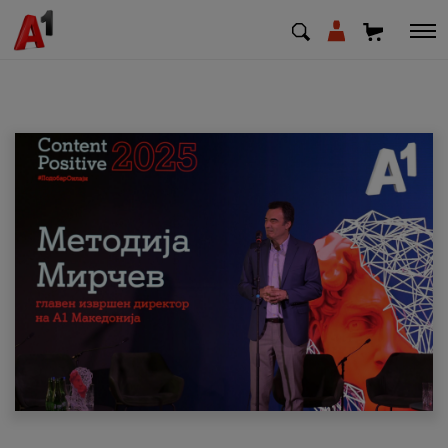
МК
EN
SQ
Приватни
Деловни
Поддршка
Надополни кредит
Плати сметка