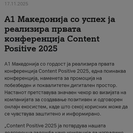
17.11.2025
За нас
А1 Македонија со успех ја
#ПодобарОнлајн
реализира првата
конференција Content
Positive 2025
А1 Македонија со гордост ја реализира првата
конференција Content Positive 2025, една поинаква
конференција, наменета за промоција на
побезбеден и поквалитетен дигитален простор.
Настанот претставува значаен чекор во визијата на
компанијата за создавање позитивен и одговорен
онлајн екосистем, каде што секој корисник може да
се чувствува заштитено и информирано.
„Content Positive 2025 ја потврдува нашата
долгорочна заложба како компанија да изградиме