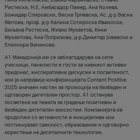
Ристески, Н.Е. Амбасадор Памер, Ана Колева,
Божидар Спировски, Весна Трпевска, Ас. д-р Васка
Митова, проф. д-р Калина Сотироска Иваноска,
Биљана Ристеска, Живко Мукаетов, Кики
Мукаетова, Ана Попризова, д-р Димитар Јовевски и
Елеонора Венинова.
А1 Македонија им се заблагодарува на сите
учесници, панелисти и гости за нивниот активен
придонес, инспиративни дискусии и посветеност,
кои ја направија конференцијата Content Positive
2025 значаен настан за промоција на безбеден и
одговорен дигитален простор. А1 останува
посветена на темата за градење позитивен и
безбеден дигитален екосистем. Компанијата ќе
продолжи со активности и иницијативи кои
поттикнуваат свесност, образование и одговорно
користење на дигиталните технологии.