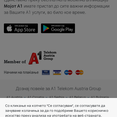
Мојот A1
имате пристап до сите важни информации
за Вашите A1 услуги, во било кое време.
Member of
Начини на плаќање
Дознај повеќе за A1 Telekom Austria Group
A1 Austria
A1 Croatia
A1 Serbia
A1 Belarus
A1 Bulgaria
A1 Slovenia
A1 Digital
Со кликање на копчето "Се согласувам", се согласувате да
зачуваме колачиња за да го подобриме Вашето корисничко
искуство преку анализа на употребата на веб-страната,