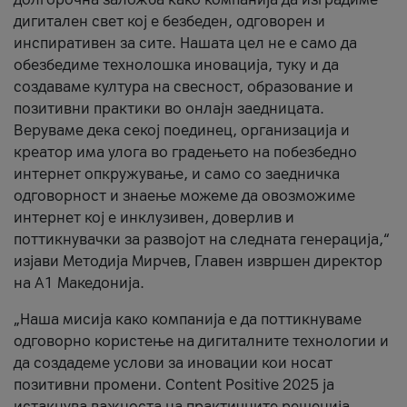
дигитален свет кој е безбеден, одговорен и
инспиративен за сите. Нашата цел не е само да
обезбедиме технолошка иновација, туку и да
создаваме култура на свесност, образование и
позитивни практики во онлајн заедницата.
Веруваме дека секој поединец, организација и
креатор има улога во градењето на побезбедно
интернет опкружување, и само со заедничка
одговорност и знаење можеме да овозможиме
интернет кој е инклузивен, доверлив и
поттикнувачки за развојот на следната генерација,“
изјави Методија Мирчев, Главен извршен директор
на А1 Македонија.
„Наша мисија како компанија е да поттикнуваме
одговорно користење на дигиталните технологии и
да создадеме услови за иновации кои носат
позитивни промени. Content Positive 2025 ја
истакнува важноста на практичните решенија,