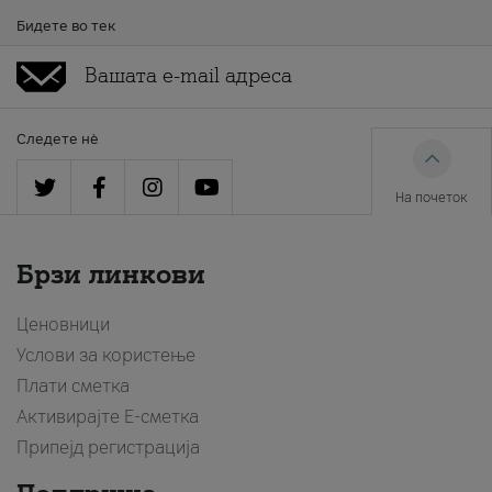
Бидете во тек
Следете нè
На почеток
Брзи линкови
Ценовници
Услови за користење
Плати сметка
Активирајте Е-сметка
Припејд регистрација