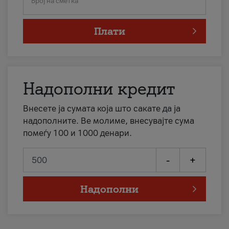
Број на сметка
Плати
Надополни кредит
Внесете ја сумата која што сакате да ја
надополните. Ве молиме, внесувајте сума
помеѓу 100 и 1000 денари.
-
+
Надополни