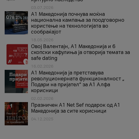
03.07.2026
A1 Македонија почнува моќна
национална кампања за поодговорно
користење на технологијата во
сообраќајот
18.05.2026
Овој Валентајн, A1 Македонија и 6
скопски кафулиња ја отворија темата за
safe dating
16.02.2026
А1 Македонија ја претставува
револуционерната функционалност „
Подари на пријател“ за А1 Алфа
корисници
02.02.2026
Празничен A1 Net Sеf подарок од А1
Македонија за сите корисници
04.12.2025