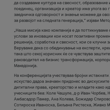
да создаваме култура на свесност, образование 
поединец, организација и креатор има улога во
заедничка одговорност и знаење можеме да ово
за развојот на следната генерација,“ изјави Ме
„Наша мисија како компанија е да поттикнуваме
услови за иновации кои носат позитивни промени
решенија, соработка и свесност, кои се клучни 
Веруваме дека со обединување на експерти, кре
така што секој корисник ќе се чувствува зашти
раководител на бизнис трансформација, корпор
Македонија.
На конференцијата учествуваа бројни истакнати 
искуство дадоа значаен придонес во дискусиите
дигитални права, креаторство и младите како ид
учесниците беа: Коле Чашуле, д-р Иван Чорбев, 
Амбасадор Памер, Ана Колева, Божидар Спировск
Сотироска Иваноска, Биљана Ристеска, Живко Му