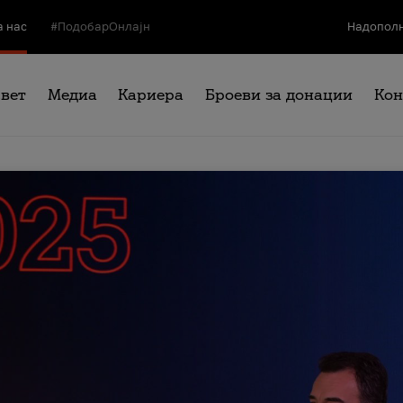
а нас
#ПодобарОнлајн
Надополн
свет
Медиа
Кариера
Броеви за донации
Кон