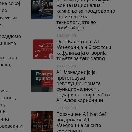
ека секој
моќна национална
 со
кампања за поодговорно
користење на
нувачки
технологијата во
а.
сообраќајот
18.05.2026
создадеме
Овој Валентајн, A1
тичните
Македонија и 6 скопски
кафулиња ја отворија
от свет
темата за safe dating
вска,
16.02.2026
А1 Македонија ја
претставува
револуционерната
функционалност „
за и
Подари на пријател“ за
атност,
А1 Алфа корисници
еѓу
02.02.2026
.Е.
Празничен A1 Net Sеf
лина
подарок од А1
Македонија за сите
овевски и
корисници