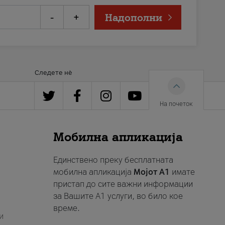
-
+
Надополни
Следете нè
На почеток
Мобилна апликација
Единствено преку бесплатната
мобилна апликација
Мојот A1
имате
пристап до сите важни информации
за Вашите A1 услуги, во било кое
време.
и