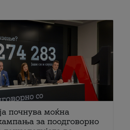
ја почнува моќна
кампања за поодговорно