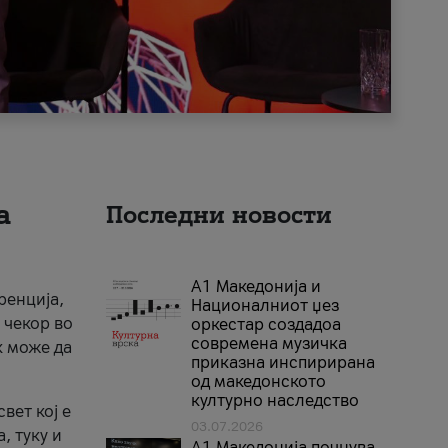
а
Последни новости
А1 Македонија и
ренција,
Националниот џез
 чекор во
оркестар создадоа
современа музичка
к може да
приказна инспирирана
од македонското
културно наследство
вет кој е
03.07.2026
, туку и
A1 Македонија почнува