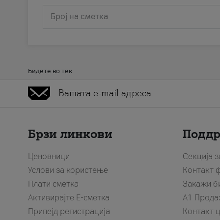
Број на сметка
Бидете во тек
Брзи линкови
Подд
Ценовници
Секција 
Услови за користење
Контакт 
Плати сметка
Закажи б
Активирајте Е-сметка
A1 Прода
Припејд регистрација
Контакт 