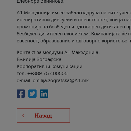
Елеонора Венинова.
А1 Македонија им се заблагодарува на сите учес
инспиративни дискусии и посветеност, кои ја на
промоција на безбеден и одговорен дигитален пр
безбеден дигитален екосистем. Компанијата ќе 
свесност, образование и одговорно користење н
Контакт за медиуми А1 Македонија:
Емилија Зографска
Корпоративни комуникации
тел. ++389 75 400505
e-mail: emilija.zografska@A1.mk
Назад