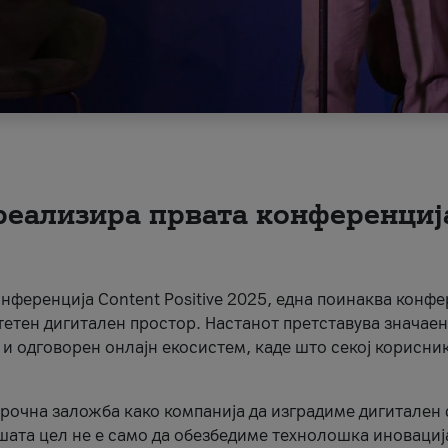
 реализира првата конференциј
онференција Content Positive 2025, една поинаква конфе
тетен дигитален простор. Настанот претставува значаен
 и одговорен онлајн екосистем, каде што секој корисни
орочна заложба како компанија да изградиме дигитален с
шата цел не е само да обезбедиме технолошка иновација