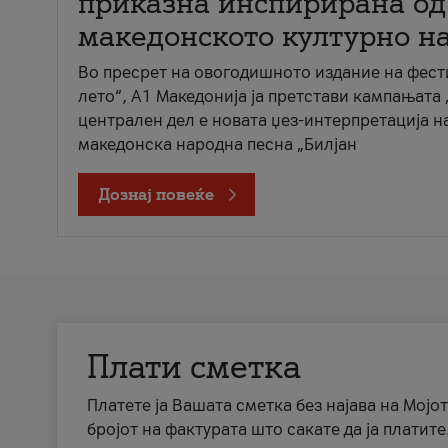
приказна инспирирана од
македонското културно н
Во пресрет на овогодишното издание на фест
лето“, А1 Македонија ја претстави кампањата 
централен дел е новата џез-интерпретација н
македонска народна песна „Билјан
Дознај повеќе
Плати сметка
Платете ја Вашата сметка без најава на Мојот
бројот на фактурата што сакате да ја платите