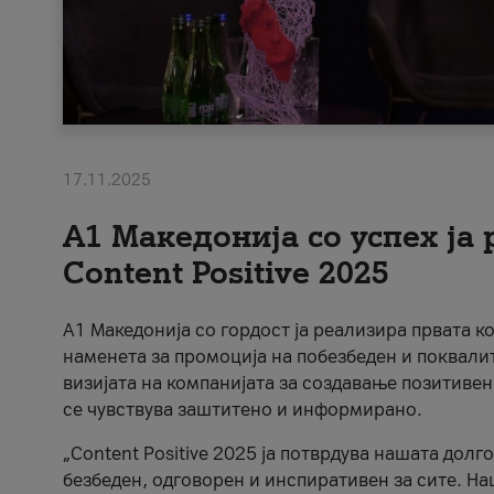
17.11.2025
А1 Македонија со успех ја
Content Positive 2025
А1 Македонија со гордост ја реализира првата к
наменета за промоција на побезбеден и поквали
визијата на компанијата за создавање позитивен
се чувствува заштитено и информирано.
„Content Positive 2025 ја потврдува нашата долг
безбеден, одговорен и инспиративен за сите. На