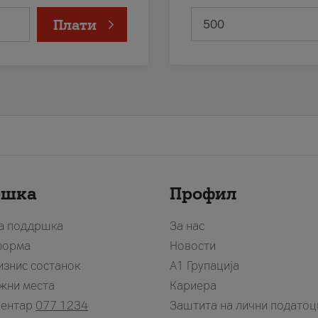
Плати
ршка
Профил
за поддршка
За нас
форма
Новости
изнис состанок
А1 Групација
жни места
Кариера
центар
077 1234
Заштита на лични податоц