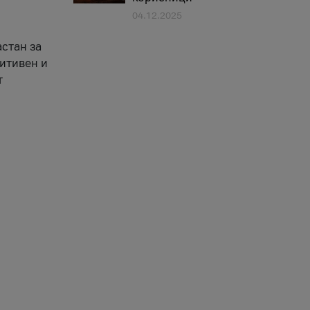
04.12.2025
астан за
зитивен и
т