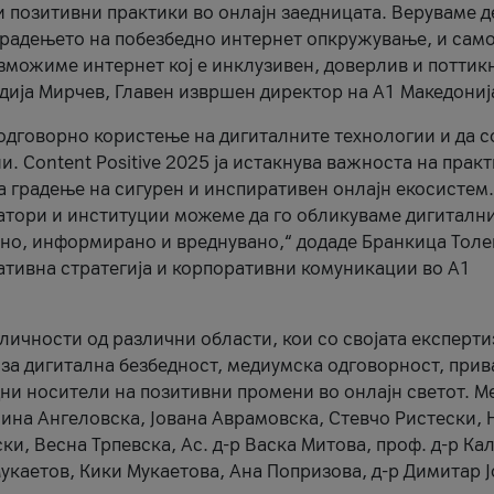
и позитивни практики во онлајн заедницата. Веруваме д
 градењето на побезбедно интернет опкружување, и само
зможиме интернет кој е инклузивен, доверлив и поттик
тодија Мирчев, Главен извршен директор на А1 Македониј
 одговорно користење на дигиталните технологии и да 
. Content Positive 2025 ја истакнува важноста на прак
за градење на сигурен и инспиративен онлајн екосистем.
атори и институции можеме да го обликуваме дигитални
тено, информирано и вреднувано,“ додаде Бранкица Толе
ативна стратегија и корпоративни комуникации во А1
личности од различни области, кои со својата експерти
 за дигитална безбедност, медиумска одговорност, прив
ни носители на позитивни промени во онлајн светот. М
Нина Ангеловска, Јована Аврамовска, Стевчо Ристески, Н
и, Весна Трпевска, Ас. д-р Васка Митова, проф. д-р Ка
каетов, Кики Мукаетова, Ана Попризова, д-р Димитар Ј