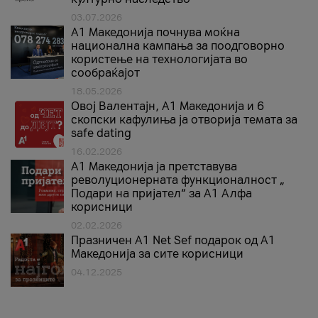
03.07.2026
A1 Македонија почнува моќна
национална кампања за поодговорно
користење на технологијата во
сообраќајот
18.05.2026
Овој Валентајн, A1 Македонија и 6
скопски кафулиња ја отворија темата за
safe dating
16.02.2026
А1 Македонија ја претставува
револуционерната функционалност „
Подари на пријател“ за А1 Алфа
корисници
02.02.2026
Празничен A1 Net Sеf подарок од А1
Македонија за сите корисници
04.12.2025