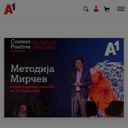
МК
EN
SQ
Приватни
Деловни
Поддршка
Надополни кредит
Плати сметка