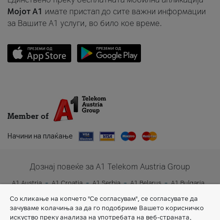
Мојот A1
имате пристап до сите важни информации
за Вашите A1 услуги, во било кое време.
Member of
Начини на плаќање
Дознај повеќе за A1 Telekom Austria Group
A1 Austria
A1 Croatia
A1 Serbia
A1 Belarus
A1 Bulgaria
A1 Slovenia
A1 Digital
Со кликање на копчето "Се согласувам", се согласувате да
зачуваме колачиња за да го подобриме Вашето корисничко
искуство преку анализа на употребата на веб-страната,