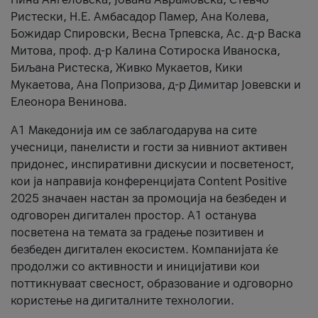
Ристески, Н.Е. Амбасадор Памер, Ана Колева,
Божидар Спировски, Весна Трпевска, Ас. д-р Васка
Митова, проф. д-р Калина Сотироска Иваноска,
Биљана Ристеска, Живко Мукаетов, Кики
Мукаетова, Ана Попризова, д-р Димитар Јовевски и
Елеонора Венинова.
А1 Македонија им се заблагодарува на сите
учесници, панелисти и гости за нивниот активен
придонес, инспиративни дискусии и посветеност,
кои ја направија конференцијата Content Positive
2025 значаен настан за промоција на безбеден и
одговорен дигитален простор. А1 останува
посветена на темата за градење позитивен и
безбеден дигитален екосистем. Компанијата ќе
продолжи со активности и иницијативи кои
поттикнуваат свесност, образование и одговорно
користење на дигиталните технологии.