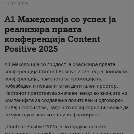
17.11.2025
За нас
А1 Македонија со успех ја
#ПодобарОнлајн
реализира првата
конференција Content
Positive 2025
А1 Македонија со гордост ја реализира првата
конференција Content Positive 2025, една поинаква
конференција, наменета за промоција на
побезбеден и поквалитетен дигитален простор.
Настанот претставува значаен чекор во визијата на
компанијата за создавање позитивен и одговорен
онлајн екосистем, каде што секој корисник може да
се чувствува заштитено и информирано.
„Content Positive 2025 ја потврдува нашата
долгорочна заложба како компанија да изградиме