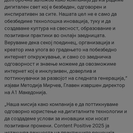
дигитален свет кој е безбеден, одговорен и
инспиративен за сите. Нашата цел не е само да
обезбедиме технолошка иновација, туку и да
создаваме култура на свесност, образование и
позитивни практики во онлајн заедницата.
Веруваме дека секој поединец, организација и
креатор има улога во градењето на побезбедно
интернет опкружување, и само со заедничка
одговорност и знаење можеме да овозможиме
интернет кој е инклузивен, доверлив и
поттикнувачки за развојот на следната генерација,“
изјави Методија Мирчев, Главен извршен директор
на А1 Македонија.
„Наша мисија како компанија е да поттикнуваме
одговорно користење на дигиталните технологии и
да создадеме услови за иновации кои носат
позитивни промени. Content Positive 2025 ја
истакнува важноста на практичните решенија,