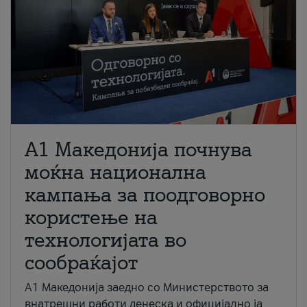
A1 Македонија почнува
моќна национална
кампања за поодговорно
користење на
технологијата во
сообраќајот
A1 Македонија заедно со Министерството за
внатрешни работи денеска и официјално ја