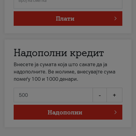
Број на сметка
Плати
Надополни кредит
Внесете ја сумата која што сакате да ја
надополните. Ве молиме, внесувајте сума
помеѓу 100 и 1000 денари.
-
+
Надополни