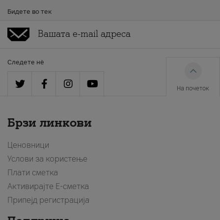
Бидете во тек
Следете нè
На почеток
Брзи линкови
Ценовници
Услови за користење
Плати сметка
Активирајте Е-сметка
Припејд регистрација