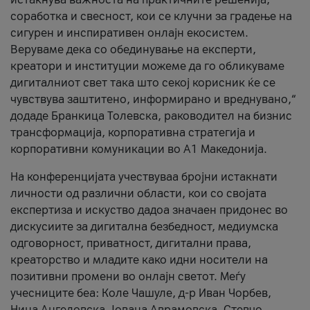
соработка и свесност, кои се клучни за градење на
сигурен и инспиративен онлајн екосистем.
Веруваме дека со обединување на експерти,
креатори и институции можеме да го обликуваме
дигиталниот свет така што секој корисник ќе се
чувствува заштитено, информирано и вреднувано,“
додаде Бранкица Толевска, раководител на бизнис
трансформација, корпоративна стратегија и
корпоративни комуникации во А1 Македонија.
На конференцијата учествуваа бројни истакнати
личности од различни области, кои со својата
експертиза и искуство дадоа значаен придонес во
дискусиите за дигитална безбедност, медиумска
одговорност, приватност, дигитални права,
креаторство и младите како идни носители на
позитивни промени во онлајн светот. Меѓу
учесниците беа: Коле Чашуле, д-р Иван Чорбев,
Нина Ангеловска, Јована Аврамовска, Стевчо