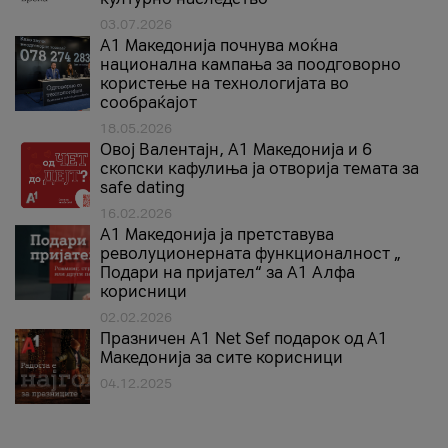
03.07.2026
A1 Македонија почнува моќна
национална кампања за поодговорно
користење на технологијата во
сообраќајот
18.05.2026
Овој Валентајн, A1 Македонија и 6
скопски кафулиња ја отворија темата за
safe dating
16.02.2026
А1 Македонија ја претставува
револуционерната функционалност „
Подари на пријател“ за А1 Алфа
корисници
02.02.2026
Празничен A1 Net Sеf подарок од А1
Македонија за сите корисници
04.12.2025