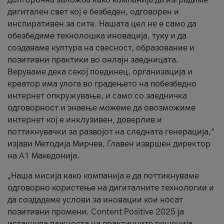
дигитален свет кој е безбеден, одговорен и
инспиративен за сите. Нашата цел не е само да
обезбедиме технолошка иновација, туку и да
создаваме култура на свесност, образование и
позитивни практики во онлајн заедницата.
Веруваме дека секој поединец, организација и
креатор има улога во градењето на побезбедно
интернет опкружување, и само со заедничка
одговорност и знаење можеме да овозможиме
интернет кој е инклузивен, доверлив и
поттикнувачки за развојот на следната генерација,“
изјави Методија Мирчев, Главен извршен директор
на А1 Македонија.
„Наша мисија како компанија е да поттикнуваме
одговорно користење на дигиталните технологии и
да создадеме услови за иновации кои носат
позитивни промени. Content Positive 2025 ја
истакнува важноста на практичните решенија,