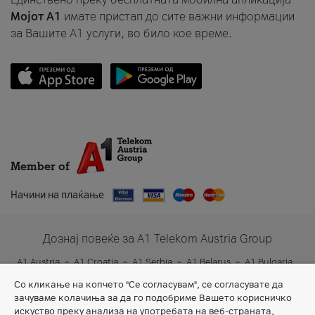
Мојот A1
имате пристап до сите важни информации
за Вашите A1 услуги, во било кое време.
Member of
Начини на плаќање
Дознај повеќе за A1 Telekom Austria Group
A1 Austria
A1 Croatia
A1 Serbia
A1 Belarus
A1 Bulgaria
A1 Slovenia
A1 Digital
Со кликање на копчето "Се согласувам", се согласувате да
зачуваме колачиња за да го подобриме Вашето корисничко
искуство преку анализа на употребата на веб-страната,