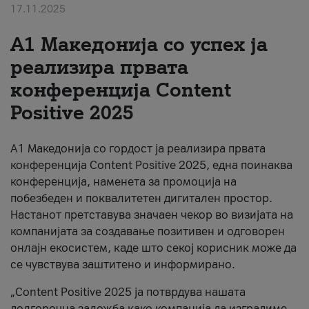
17.11.2025
За нас
А1 Македонија со успех ја
#ПодобарОнлајн
реализира првата
конференција Content
Positive 2025
А1 Македонија со гордост ја реализира првата
конференција Content Positive 2025, една поинаква
конференција, наменета за промоција на
побезбеден и поквалитетен дигитален простор.
Настанот претставува значаен чекор во визијата на
компанијата за создавање позитивен и одговорен
онлајн екосистем, каде што секој корисник може да
се чувствува заштитено и информирано.
„Content Positive 2025 ја потврдува нашата
долгорочна заложба како компанија да изградиме