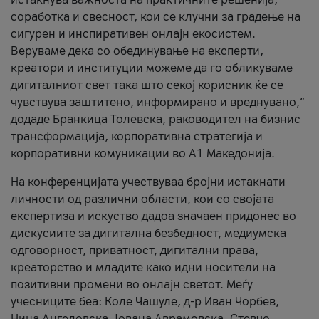
соработка и свесност, кои се клучни за градење на
сигурен и инспиративен онлајн екосистем.
Веруваме дека со обединување на експерти,
креатори и институции можеме да го обликуваме
дигиталниот свет така што секој корисник ќе се
чувствува заштитено, информирано и вреднувано,“
додаде Бранкица Толевска, раководител на бизнис
трансформација, корпоративна стратегија и
корпоративни комуникации во А1 Македонија.
На конференцијата учествуваа бројни истакнати
личности од различни области, кои со својата
експертиза и искуство дадоа значаен придонес во
дискусиите за дигитална безбедност, медиумска
одговорност, приватност, дигитални права,
креаторство и младите како идни носители на
позитивни промени во онлајн светот. Меѓу
учесниците беа: Коле Чашуле, д-р Иван Чорбев,
Нина Ангеловска, Јована Аврамовска, Стевчо