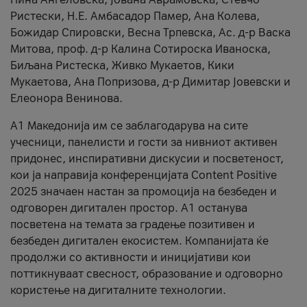
Ристески, Н.Е. Амбасадор Памер, Ана Колева,
Божидар Спировски, Весна Трпевска, Ас. д-р Васка
Митова, проф. д-р Калина Сотироска Иваноска,
Биљана Ристеска, Живко Мукаетов, Кики
Мукаетова, Ана Попризова, д-р Димитар Јовевски и
Елеонора Венинова.
А1 Македонија им се заблагодарува на сите
учесници, панелисти и гости за нивниот активен
придонес, инспиративни дискусии и посветеност,
кои ја направија конференцијата Content Positive
2025 значаен настан за промоција на безбеден и
одговорен дигитален простор. А1 останува
посветена на темата за градење позитивен и
безбеден дигитален екосистем. Компанијата ќе
продолжи со активности и иницијативи кои
поттикнуваат свесност, образование и одговорно
користење на дигиталните технологии.