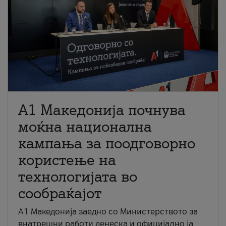
A1 Македонија почнува
моќна национална
кампања за поодговорно
користење на
технологијата во
сообраќајот
A1 Македонија заедно со Министерството за
внатрешни работи денеска и официјално ја