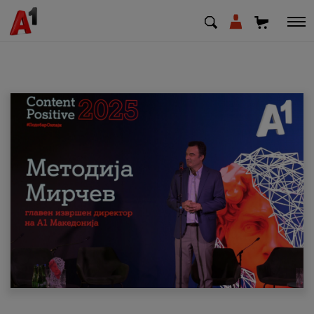
МК
EN
SQ
Приватни
Деловни
Поддршка
Надополни кредит
Плати сметка