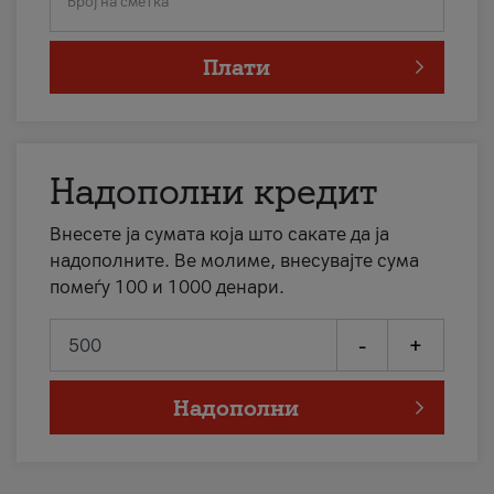
Број на сметка
Плати
Надополни кредит
Внесете ја сумата која што сакате да ја
надополните. Ве молиме, внесувајте сума
помеѓу 100 и 1000 денари.
-
+
Надополни