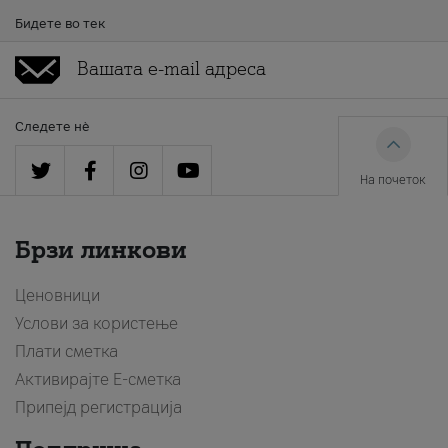
Бидете во тек
Следете нè
На почеток
Брзи линкови
Ценовници
Услови за користење
Плати сметка
Активирајте Е-сметка
Припејд регистрација