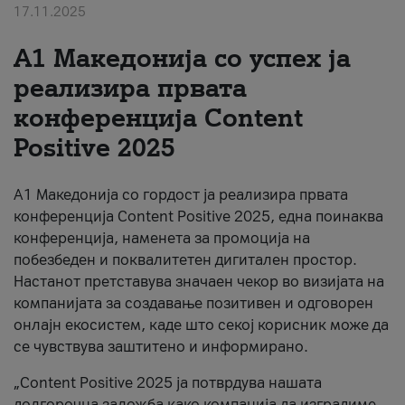
17.11.2025
За нас
А1 Македонија со успех ја
#ПодобарОнлајн
реализира првата
конференција Content
Positive 2025
А1 Македонија со гордост ја реализира првата
конференција Content Positive 2025, една поинаква
конференција, наменета за промоција на
побезбеден и поквалитетен дигитален простор.
Настанот претставува значаен чекор во визијата на
компанијата за создавање позитивен и одговорен
онлајн екосистем, каде што секој корисник може да
се чувствува заштитено и информирано.
„Content Positive 2025 ја потврдува нашата
долгорочна заложба како компанија да изградиме