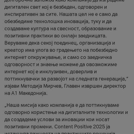
дигитален свет кој е безбеден, одговорен и
инспиративен за сите. Нашата цел не е само да
обезбедиме технолошка иновација, туку и да
создаваме култура на свесност, образование и
позитивни практики во онлајн заедницата.
Веруваме дека секој поединец, организација и
креатор има улога во градењето на побезбедно
интернет опкружување, и само со заедничка
одговорност и знаење можеме да овозможиме
интернет кој е инклузивен, доверлив и
поттикнувачки за развојот на следната генерација,“
изјави Методија Мирчев, Главен извршен директор
на А1 Македонија.
„Наша мисија како компанија е да поттикнуваме
одговорно користење на дигиталните технологии и
да создадеме услови за иновации кои носат
позитивни промени. Content Positive 2025 ја
истакнува важноста на практичните решенија,