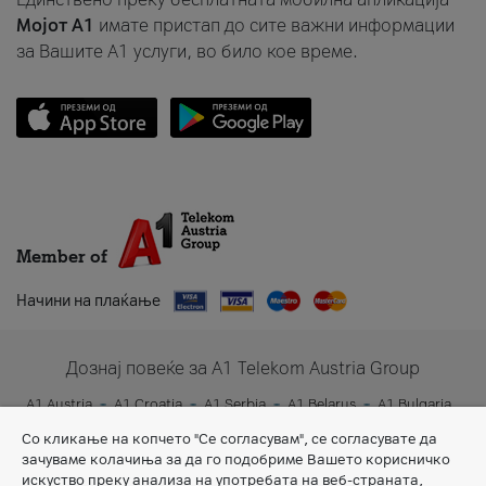
Мојот A1
имате пристап до сите важни информации
за Вашите A1 услуги, во било кое време.
Member of
Начини на плаќање
Дознај повеќе за A1 Telekom Austria Group
A1 Austria
A1 Croatia
A1 Serbia
A1 Belarus
A1 Bulgaria
A1 Slovenia
A1 Digital
Со кликање на копчето "Се согласувам", се согласувате да
зачуваме колачиња за да го подобриме Вашето корисничко
искуство преку анализа на употребата на веб-страната,