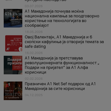
03.07.2026
A1 Македонија почнува моќна
национална кампања за поодговорно
користење на технологијата во
сообраќајот
18.05.2026
Овој Валентајн, A1 Македонија и 6
скопски кафулиња ја отворија темата за
safe dating
16.02.2026
А1 Македонија ја претставува
револуционерната функционалност „
Подари на пријател“ за А1 Алфа
корисници
02.02.2026
Празничен A1 Net Sеf подарок од А1
Македонија за сите корисници
04.12.2025