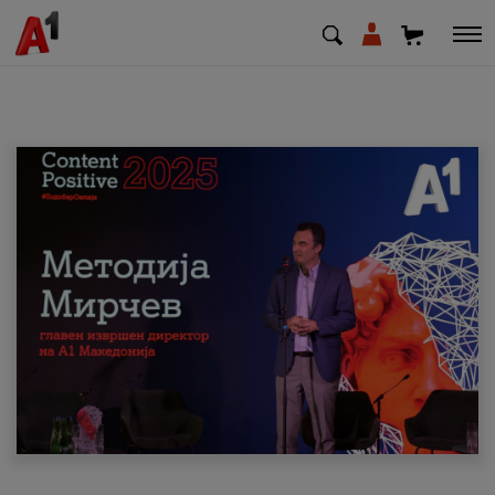
МК
EN
SQ
Приватни
Деловни
Поддршка
Надополни кредит
Плати сметка