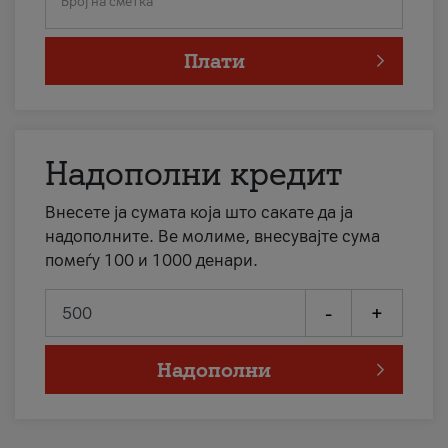
Број на сметка
Плати
Надополни кредит
Внесете ја сумата која што сакате да ја
надополните. Ве молиме, внесувајте сума
помеѓу 100 и 1000 денари.
-
+
Надополни