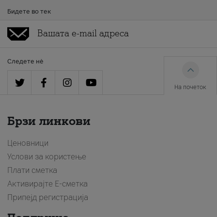
Бидете во тек
Следете нè
На почеток
Брзи линкови
Ценовници
Услови за користење
Плати сметка
Активирајте Е-сметка
Припејд регистрација