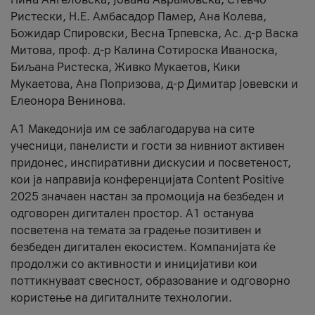
Ристески, Н.Е. Амбасадор Памер, Ана Колева,
Божидар Спировски, Весна Трпевска, Ас. д-р Васка
Митова, проф. д-р Калина Сотироска Иваноска,
Биљана Ристеска, Живко Мукаетов, Кики
Мукаетова, Ана Попризова, д-р Димитар Јовевски и
Елеонора Венинова.
А1 Македонија им се заблагодарува на сите
учесници, панелисти и гости за нивниот активен
придонес, инспиративни дискусии и посветеност,
кои ја направија конференцијата Content Positive
2025 значаен настан за промоција на безбеден и
одговорен дигитален простор. А1 останува
посветена на темата за градење позитивен и
безбеден дигитален екосистем. Компанијата ќе
продолжи со активности и иницијативи кои
поттикнуваат свесност, образование и одговорно
користење на дигиталните технологии.