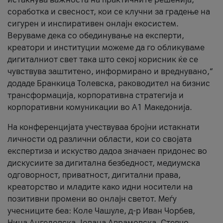
соработка и свесност, кои се клучни за градење на
сигурен и инспиративен онлајн екосистем.
Веруваме дека со обединување на експерти,
креатори и институции можеме да го обликуваме
дигиталниот свет така што секој корисник ќе се
чувствува заштитено, информирано и вреднувано,“
додаде Бранкица Толевска, раководител на бизнис
трансформација, корпоративна стратегија и
корпоративни комуникации во А1 Македонија.
На конференцијата учествуваа бројни истакнати
личности од различни области, кои со својата
експертиза и искуство дадоа значаен придонес во
дискусиите за дигитална безбедност, медиумска
одговорност, приватност, дигитални права,
креаторство и младите како идни носители на
позитивни промени во онлајн светот. Меѓу
учесниците беа: Коле Чашуле, д-р Иван Чорбев,
Нина Ангеловска, Јована Аврамовска, Стевчо