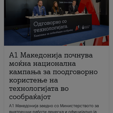
A1 Македонија почнува
моќна национална
кампања за поодговорно
користење на
технологијата во
сообраќајот
A1 Македонија заедно со Министерството за
внатрешни работи денеска и официјално ја