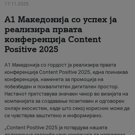
17.11.2025
За нас
А1 Македонија со успех ја
#ПодобарОнлајн
реализира првата
конференција Content
Positive 2025
А1 Македонија со гордост ја реализира првата
конференција Content Positive 2025, една поинаква
конференција, наменета за промоција на
побезбеден и поквалитетен дигитален простор.
Настанот претставува значаен чекор во визијата на
компанијата за создавање позитивен и одговорен
онлајн екосистем, каде што секој корисник може да
се чувствува заштитено и информирано.
„Content Positive 2025 ја потврдува нашата
долгорочна заложба како компанија да изградиме