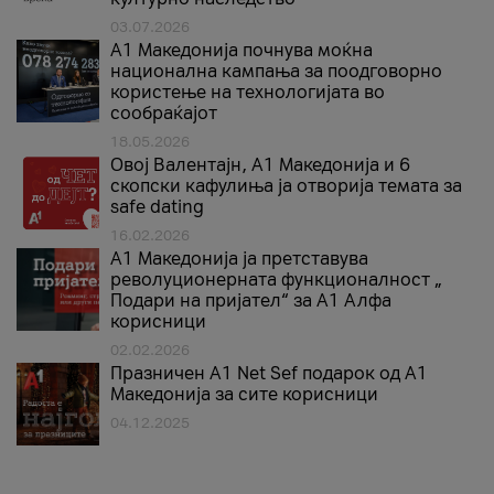
03.07.2026
A1 Македонија почнува моќна
национална кампања за поодговорно
користење на технологијата во
сообраќајот
18.05.2026
Овој Валентајн, A1 Македонија и 6
скопски кафулиња ја отворија темата за
safe dating
16.02.2026
А1 Македонија ја претставува
револуционерната функционалност „
Подари на пријател“ за А1 Алфа
корисници
02.02.2026
Празничен A1 Net Sеf подарок од А1
Македонија за сите корисници
04.12.2025