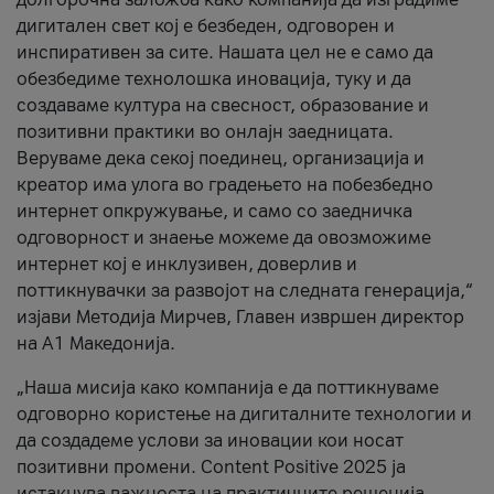
дигитален свет кој е безбеден, одговорен и
инспиративен за сите. Нашата цел не е само да
обезбедиме технолошка иновација, туку и да
создаваме култура на свесност, образование и
позитивни практики во онлајн заедницата.
Веруваме дека секој поединец, организација и
креатор има улога во градењето на побезбедно
интернет опкружување, и само со заедничка
одговорност и знаење можеме да овозможиме
интернет кој е инклузивен, доверлив и
поттикнувачки за развојот на следната генерација,“
изјави Методија Мирчев, Главен извршен директор
на А1 Македонија.
„Наша мисија како компанија е да поттикнуваме
одговорно користење на дигиталните технологии и
да создадеме услови за иновации кои носат
позитивни промени. Content Positive 2025 ја
истакнува важноста на практичните решенија,