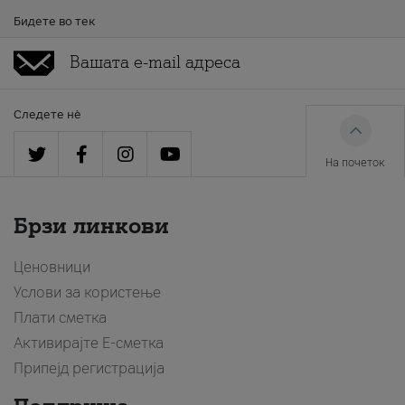
Бидете во тек
Следете нè
На почеток
Брзи линкови
Ценовници
Услови за користење
Плати сметка
Активирајте Е-сметка
Припејд регистрација