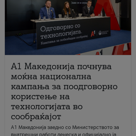
A1 Македонија почнува
моќна национална
кампања за поодговорно
користење на
технологијата во
сообраќајот
A1 Македонија заедно со Министерството за
внатрешни работи денеска и официјално ја