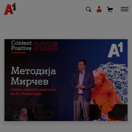
МК
EN
SQ
Приватни
Деловни
Поддршка
Надополни кредит
Плати сметка