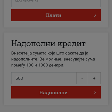
Број на сметка
Плати
Надополни кредит
Внесете ја сумата која што сакате да ја
надополните. Ве молиме, внесувајте сума
помеѓу 100 и 1000 денари.
-
+
Надополни