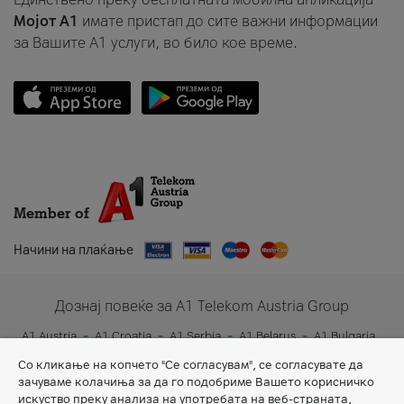
Мојот A1
имате пристап до сите важни информации
за Вашите A1 услуги, во било кое време.
Member of
Начини на плаќање
Дознај повеќе за A1 Telekom Austria Group
A1 Austria
A1 Croatia
A1 Serbia
A1 Belarus
A1 Bulgaria
A1 Slovenia
A1 Digital
Со кликање на копчето "Се согласувам", се согласувате да
зачуваме колачиња за да го подобриме Вашето корисничко
искуство преку анализа на употребата на веб-страната,