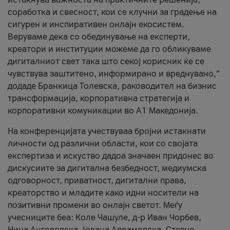
соработка и свесност, кои се клучни за градење на
сигурен и инспиративен онлајн екосистем.
Веруваме дека со обединување на експерти,
креатори и институции можеме да го обликуваме
дигиталниот свет така што секој корисник ќе се
чувствува заштитено, информирано и вреднувано,“
додаде Бранкица Толевска, раководител на бизнис
трансформација, корпоративна стратегија и
корпоративни комуникации во А1 Македонија.
На конференцијата учествуваа бројни истакнати
личности од различни области, кои со својата
експертиза и искуство дадоа значаен придонес во
дискусиите за дигитална безбедност, медиумска
одговорност, приватност, дигитални права,
креаторство и младите како идни носители на
позитивни промени во онлајн светот. Меѓу
учесниците беа: Коле Чашуле, д-р Иван Чорбев,
Нина Ангеловска, Јована Аврамовска, Стевчо