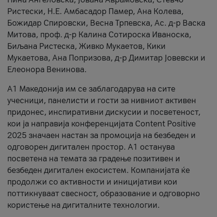
Ристески, Н.Е. Амбасадор Памер, Ана Колева,
Божидар Спировски, Весна Трпевска, Ас. д-р Васка
Митова, проф. д-р Калина Сотироска Иваноска,
Биљана Ристеска, Живко Мукаетов, Кики
Мукаетова, Ана Попризова, д-р Димитар Јовевски и
Елеонора Венинова.
А1 Македонија им се заблагодарува на сите
учесници, панелисти и гости за нивниот активен
придонес, инспиративни дискусии и посветеност,
кои ја направија конференцијата Content Positive
2025 значаен настан за промоција на безбеден и
одговорен дигитален простор. А1 останува
посветена на темата за градење позитивен и
безбеден дигитален екосистем. Компанијата ќе
продолжи со активности и иницијативи кои
поттикнуваат свесност, образование и одговорно
користење на дигиталните технологии.